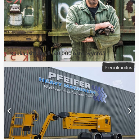
Kuukausittain yli 140 000 ostopyyntöä
Valitse jälleenmyyjäpaketti
Pieni ilmoitus