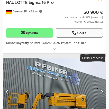
HAULOTTE
Sigma 16 Pro
50 900 €
Deensen
1 482 km
Kiinteä hinta alv 0% (veroton)
(60 571 € bruttomassa)
Kysellä
Soita
Kunto:
käytetty
, Valmistusvuosi:
2024
, käyttötunnit:
10 h
,
Pieni ilmoitus