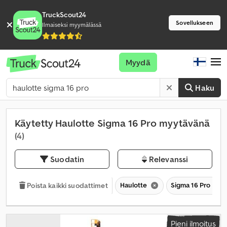
TruckScout24
Sovellukseen
Ilmaiseksi myymälässä
Myydä
Haku
Käytetty Haulotte Sigma 16 Pro myytävänä
(4)
Suodatin
Relevanssi
Haulotte
Sigma 16 Pro
Poista kaikki suodattimet
Pieni ilmoitus