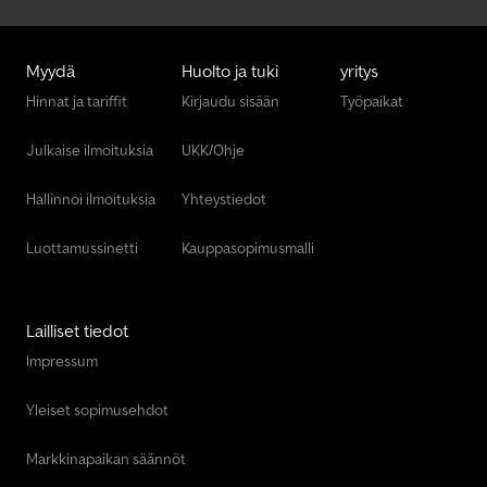
Myydä
Huolto ja tuki
yritys
Hinnat ja tariffit
Kirjaudu sisään
Työpaikat
Julkaise ilmoituksia
UKK/Ohje
Hallinnoi ilmoituksia
Yhteystiedot
Luottamussinetti
Kauppasopimusmalli
Lailliset tiedot
Impressum
Yleiset sopimusehdot
Markkinapaikan säännöt