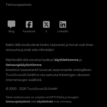
Tietosuojaseloste
Blog
Facebook
X
LinkedIn
Kaikki tällä sivulla olevat tiedot, tarjoukset ja hinnat ovat ilman
sitovuutta ja eivät sido mihinkään!
Käyttämällä tätä sivustoa hyväksyt
käyttöehtomme
ja
tietosuojakäytäntömme
.
Ilmoitetut tavaramerkit kuuluvat asianomaisille omistajilleen.
TruckScout24 GmbH ei ota vastuuta linkitettyjen ulkoisten
internetsivujen sisällöstä.
© 2000 - 2026 TruckScout24 GmbH
Tämä verkkosivusto on suojattu reCAPTCHA:lla ja Googlen
tietosuojakäytäntö
sekä
käyttöehdot
ovat voimassa.