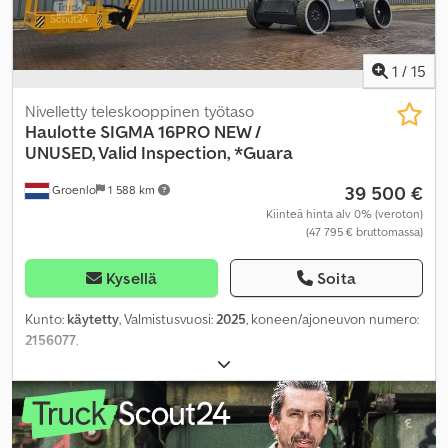
1
/
15
Nivelletty teleskooppinen työtaso
Haulotte
SIGMA 16PRO NEW /
UNUSED, Valid Inspection, *Guara
39 500 €
Groenlo
1 588 km
Kiinteä hinta alv 0% (veroton)
(47 795 € bruttomassa)
Kysellä
Soita
Kunto:
käytetty
, Valmistusvuosi:
2025
, koneen/ajoneuvon numero:
2156077
,