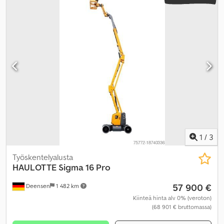
1
/
3
Työskentelyalusta
HAULOTTE
Sigma 16 Pro
57 900 €
Deensen
1 482 km
Kiinteä hinta alv 0% (veroton)
(68 901 € bruttomassa)