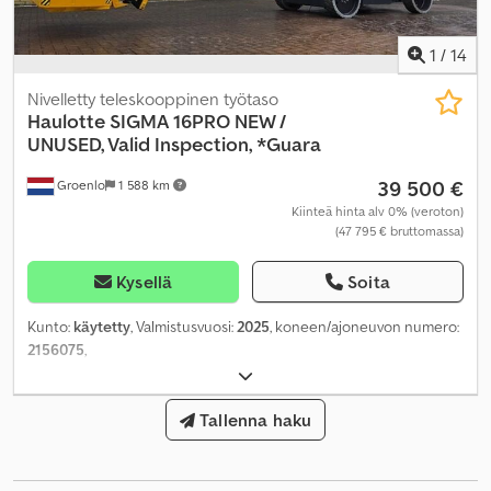
1
/
14
Nivelletty teleskooppinen työtaso
Haulotte
SIGMA 16PRO NEW /
UNUSED, Valid Inspection, *Guara
39 500 €
Groenlo
1 588 km
Kiinteä hinta alv 0% (veroton)
(47 795 € bruttomassa)
Kysellä
Soita
Kunto:
käytetty
, Valmistusvuosi:
2025
, koneen/ajoneuvon numero:
2156075
,
Tallenna haku