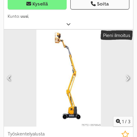
Kysellä
Soita
Kunto:
uusi
,
Pieni ilmoitus
1
/
3
Työskentelyalusta