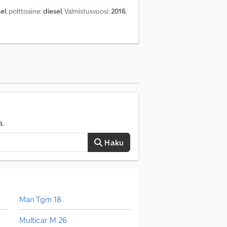
el
, polttoaine:
diesel
, Valmistusvuosi:
2016
,
a.
Haku
Man Tgm 18
Multicar M 26