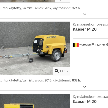
n
a
Kunto:
käytetty
, Valmistusvuosi:
2012
, käyttötunnit:
927 h
,
l
l
e
Kylmäainekompresso
k
Kaeser
M 20
i
i
n
n
Waregem
1 827 km
o
s
t
u
n
1
/
15
e
e
Kunto:
käytetty
, Valmistusvuosi:
2015
, käyttötunnit:
832 h
,
l
l
e
k
Kylmäainekompresso
u
Kaeser
M 20
u