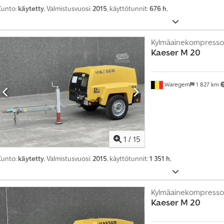
s
Kunto:
käytetty
, Valmistusvuosi:
2015
, käyttötunnit:
676 h
,
Kylmäainekompresso
Kaeser
M 20
Waregem
1 827 km
1
/
15
Kunto:
käytetty
, Valmistusvuosi:
2015
, käyttötunnit:
1 351 h
,
Kylmäainekompresso
Kaeser
M 20