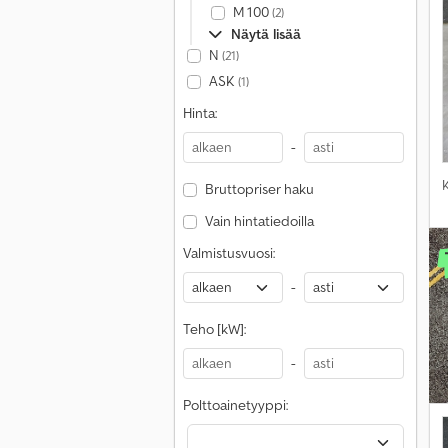
M 100
(2)
Näytä lisää
N
(21)
ASK
(1)
Hinta:
-
Bruttopriser haku
Vain hintatiedoilla
Valmistusvuosi:
-
Teho [kW]:
-
Polttoainetyyppi: