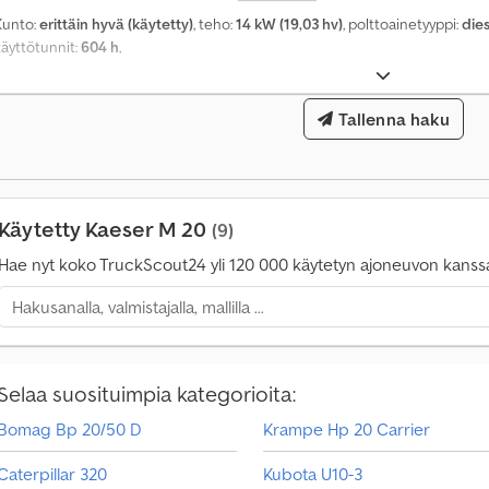
t
Kunto:
erittäin hyvä (käytetty)
, teho:
14 kW (19,03 hv)
, polttoainetyyppi:
dies
a
käyttötunnit:
604 h
,
i
n
y
Tallenna haku
l
i
1
4
0
Käytetty Kaeser M 20
(9)
0
Hae nyt koko TruckScout24 yli 120 000 käytetyn ajoneuvon kanss
0
0
o
s
t
Selaa suosituimpia kategorioita:
o
p
Bomag Bp 20/50 D
Krampe Hp 20 Carrier
y
y
Caterpillar 320
Kubota U10-3
n