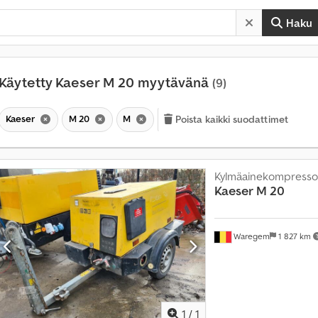
Haku
Käytetty Kaeser M 20 myytävänä
(9)
M
Kaeser
M 20
M
Poista kaikki suodattimet
y
y
n
t
Kylmäainekompresso
i
Kaeser
M 20
y
l
i
4
Waregem
1 827 km
m
i
l
Pyydä lis
j
o
1
/
1
o