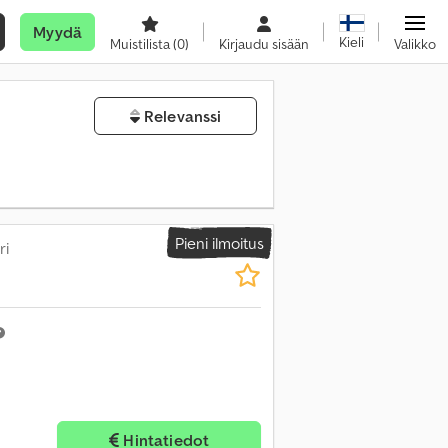
Myydä
Kieli
Muistilista
(0)
Kirjaudu sisään
Valikko
Relevanssi
Pieni ilmoitus
ri
ää kuvia
Hintatiedot