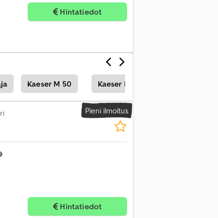
Hintatiedot
ja
Kaeser M 50
Kaeser M 250
Pieni ilmoitus
ri
Hintatiedot