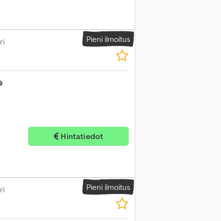
Pieni ilmoitus
ri
Hintatiedot
Pieni ilmoitus
ri