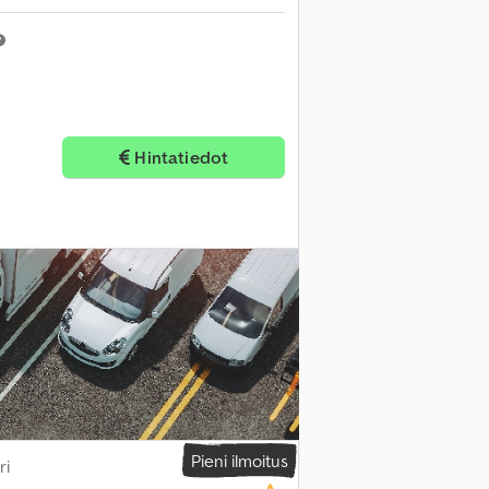
Hintatiedot
Pieni ilmoitus
ri