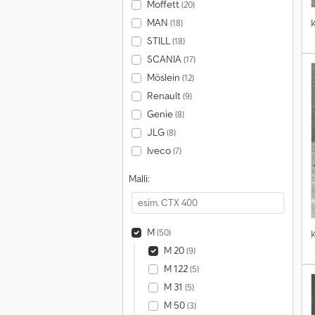
Moffett
(20)
MAN
(18)
STILL
(18)
SCANIA
(17)
Möslein
(12)
Renault
(9)
Genie
(8)
JLG
(8)
Iveco
(7)
Malli:
M
(50)
M 20
(9)
M 122
(5)
M 31
(5)
M 50
(3)