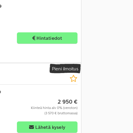
Hintatiedot
Pieni ilmoitus
2 950 €
Kiinteä hinta alv 0% (veroton)
(3 570 € bruttomassa)
Lähetä kysely