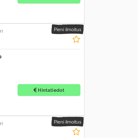
Pieni ilmoitus
ri
Hintatiedot
Pieni ilmoitus
ri