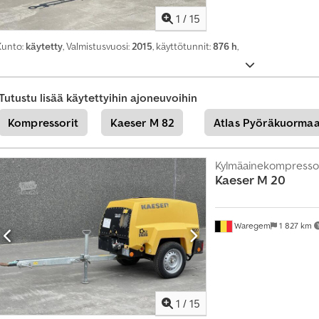
o
1
/
15
y
k
Kunto:
käytetty
, Valmistusvuosi:
2015
, käyttötunnit:
876 h
,
s
i
t
Tutustu lisää käytettyihin ajoneuvoihin
t
Kompressorit
Kaeser M 82
Atlas Pyöräkuormaa
ä
i
n
Kylmäainekompresso
e
Kaeser
M 20
n
i
Waregem
1 827 km
l
m
o
i
t
1
/
15
u