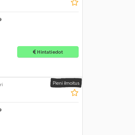
Hintatiedot
Pieni ilmoitus
ri