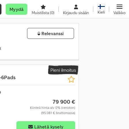
Myydä
Kieli
Muistilista
(0)
Kirjaudu sisään
Valikko
Relevanssi
t
Pieni ilmoitus
-6Pads
79 900 €
Kiinteä hinta alv 0% (veroton)
(95 081 € bruttomassa)
Lähetä kysely