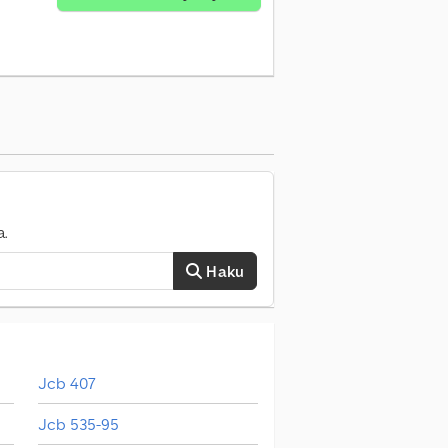
a.
Haku
Jcb 407
Jcb 535-95