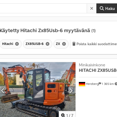
Haku
Käytetty Hitachi Zx85Usb-6 myytävänä
(1)
Hitachi
ZX85USB-6
ZX
Poista kaikki suodattime
Minikaivinkone
K
HITACHI
ZX85USB
u
u
k
Herzberg
1 365 km
a
u
s
i
t
1
/
7
t