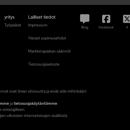
y
t
yritys
Lailliset tiedot
+
Työpaikat
Impressum
4
Blog
Facebook
X
9
Yleiset sopimusehdot
2
0
1
Markkinapaikan säännöt
8
5
Tietosuojaseloste
8
9
5
5
0
 hinnat ovat ilman sitovuutta ja eivät sido mihinkään!
7
omme
ja
tietosuojakäytäntömme
.
 omistajilleen.
en ulkoisten internetsivujen sisällöstä.