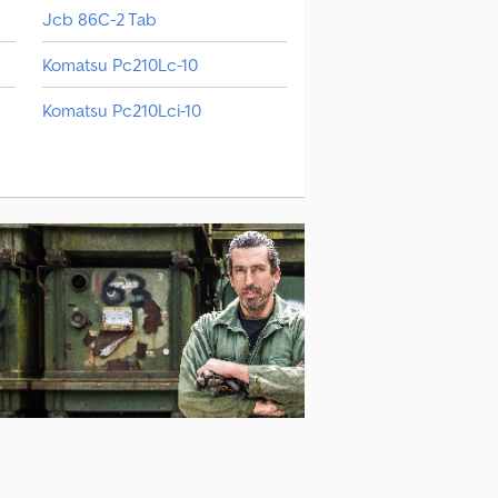
Jcb 86C-2 Tab
Komatsu Pc210Lc-10
Komatsu Pc210Lci-10
Komatsu Pc228Uslc-10
Kubota U10-3