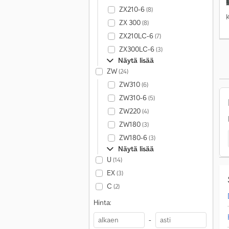
ZX210-6
(8)
ZX 300
(8)
ZX210LC-6
(7)
ZX300LC-6
(3)
Näytä lisää
ZW
(24)
ZW310
(6)
ZW310-6
(5)
ZW220
(4)
ZW180
(3)
ZW180-6
(3)
Näytä lisää
U
(14)
EX
(3)
C
(2)
Hinta:
-