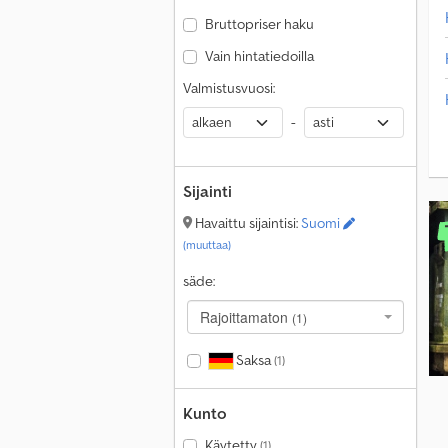
Bruttopriser haku
Vain hintatiedoilla
Valmistusvuosi:
-
Sijainti
Havaittu sijaintisi:
Suomi
(muuttaa)
säde:
Rajoittamaton
(1)
Saksa
(1)
Kunto
Käytetty
(1)