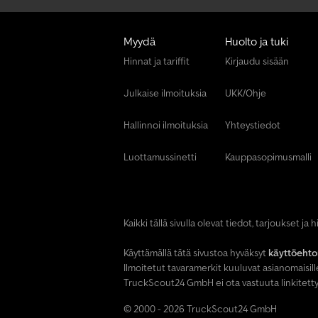
Myydä
Huolto ja tuki
Hinnat ja tariffit
Kirjaudu sisään
Julkaise ilmoituksia
UKK/Ohje
Hallinnoi ilmoituksia
Yhteystiedot
Luottamussinetti
Kauppasopimusmalli
Kaikki tällä sivulla olevat tiedot, tarjoukset ja
Käyttämällä tätä sivustoa hyväksyt
käyttöeht
Ilmoitetut tavaramerkit kuuluvat asianomaisille
TruckScout24 GmbH ei ota vastuuta linkitettyj
© 2000 - 2026 TruckScout24 GmbH