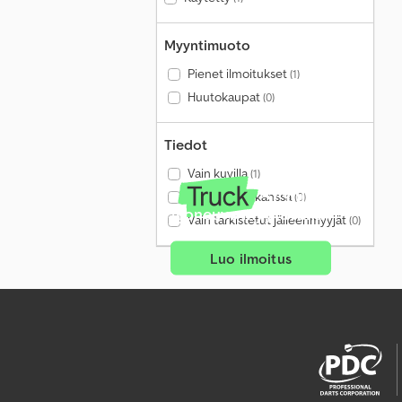
Myyntimuoto
Pienet ilmoitukset
(1)
Huutokaupat
(0)
Tiedot
Vain kuvilla
(1)
Vain videon kanssa
(0)
Ajoneuvo myytävänä?
Vain tarkistetut jälleenmyyjät
(0)
Luo ilmoitus