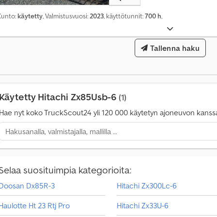
a
Kunto:
käytetty
, Valmistusvuosi:
2023
, käyttötunnit:
700 h
,
i
n
y
Tallenna haku
l
i
1
4
0
Käytetty Hitachi Zx85Usb-6
(1)
0
Hae nyt koko TruckScout24 yli 120 000 käytetyn ajoneuvon kanss
0
0
o
s
t
Selaa suosituimpia kategorioita:
o
p
Doosan Dx85R-3
Hitachi Zx300Lc-6
y
y
Haulotte Ht 23 Rtj Pro
Hitachi Zx33U-6
n