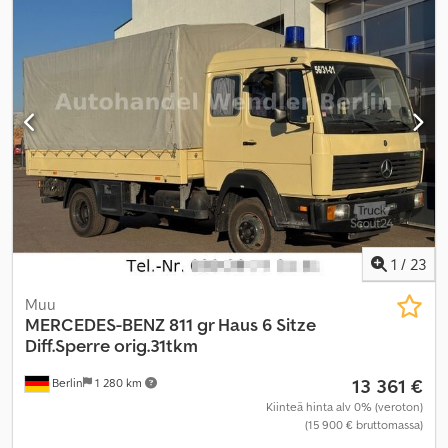
1
/
23
Muu
MERCEDES-BENZ
811 gr Haus 6 Sitze
Diff.Sperre orig.31tkm
13 361 €
Berlin
1 280 km
Kiinteä hinta alv 0% (veroton)
(15 900 € bruttomassa)