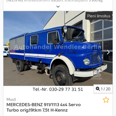
(163,15 hv)
, ensirekisteröinti:
03/2017
, kokonaispaino:
3 500 kg
,
polttoainetyyppi:
diesel
, väri:
oranssi
, vaihteistotyyppi:
mekaaninen
, päästöluokka:
Euro 6
, Valmistusvuosi:
2017
, istuimien
Pieni ilmoitus
määrä:
6
, Varusteet:
ABS, elektroninen ajonvakautusjärjestelmä
(ESP), ilmastointi, neliveto, pysäköintilämmitin
,
1
/
20
Muut
MERCEDES-BENZ
911/1113 4x4 Servo
Turbo orig.19tkm 7,5t H-Kennz