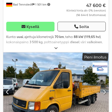
47 600 €
Bad Tennstedt
1 501 km
Kiinteä hinta alv 0% (veroton)
(56 644 € bruttomassa)
Kysellä
Soita
Kunto:
uusi
, ajettuja kilometrejä:
70 km
, teho:
88 kW (119,65 hv)
,
kokonaispaino:
3 500 kg
, polttoainetyyppi:
diesel
, väri:
valkoinen
,
vaihteistotyyppi:
mekaaninen
, istuimien määrä:
3
, Varusteet:
ABS,
elektroninen ajonvakautusjärjestelmä (ESP), ilmastointi,
Pieni ilmoitus
keskuslukitus, noesuodatin
,