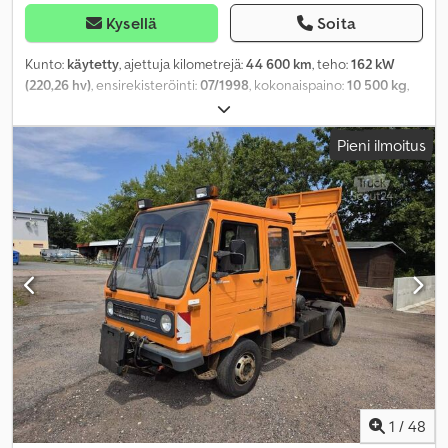
Kysellä
Soita
Kunto:
käytetty
, ajettuja kilometrejä:
44 600 km
, teho:
162 kW
(220,26 hv)
, ensirekisteröinti:
07/1998
, kokonaispaino:
10 500 kg
,
polttoainetyyppi:
diesel
, akselikokoonpano:
2 akselia
,
vaihteistotyyppi:
mekaaninen
, Valmistusvuosi:
1998
, Varusteet:
Pieni ilmoitus
ABS
,
1
/
48