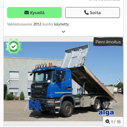
Kysellä
Soita
Valmistusvuosi:
2012
, kunto:
käytetty
,
Pieni ilmoitus
1
/
16