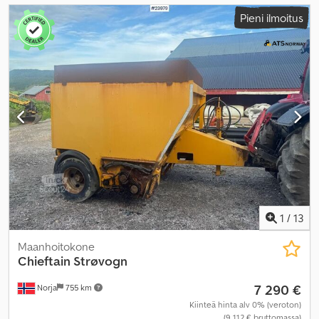
Pieni ilmoitus
1
/
13
Maanhoitokone
Chieftain
Strøvogn
7 290 €
Norja
755 km
Kiinteä hinta alv 0% (veroton)
(9 112 € bruttomassa)