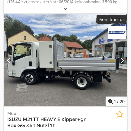
(126,44 hv)
, ensirekisteröinti:
06/2014
, kokonaispaino:
3 500 kg
,
polttoainetyyppi:
diesel
, väri:
oranssi
, seuraava tarkastus (TÜV):
07/2027
, vaihteistotyyppi:
puoliautomaattinen
, päästöluokka:
Euro
Pieni ilmoitus
5
, kokonaispituus:
6 850 mm
, kokonaisleveys:
2 090 mm
,
kokonaiskorkeus:
2 500 mm
, istuimien määrä:
5
, Varusteet:
ABS,
keskuslukitus, pysäköintilämmitin
,
1
/
20
Muu
ISUZU
M21 TT HEAVY E Kipper+gr
Box GG 3.5 t Nutzl 1 t