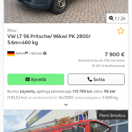
1
/
24
Muu
VW
LT 56 Pritsche/ 96kw/ PK 2800/
5.6m=460 kg
7 900 €
Achim
1 402 km
Kiinteä hinta alv 0% (veroton)
(9 401 € bruttomassa)
Kysellä
Soita
Kunto:
käytetty
, ajettuja kilometrejä:
110 769 km
, teho:
96 kW
(130,52 hv)
, ensirekisteröinti:
04/2001
, kokonaispaino:
5 600 kg
,
polttoainetyyppi:
diesel
, väri:
keltainen
, vaihteistotyyppi:
mekaaninen
, päästöluokka:
euro1
, lastitilan leveys:
2 100 mm
,
Pieni ilmoitus
kuormatilan pituus:
3 450 mm
, kuormatilan korkeus:
390 mm
,
kokonaispituus:
6 330 mm
, kokonaisleveys:
2 180 mm
,
kokonaiskorkeus:
2 450 mm
, istuimien määrä:
3
, Varusteet:
ABS,