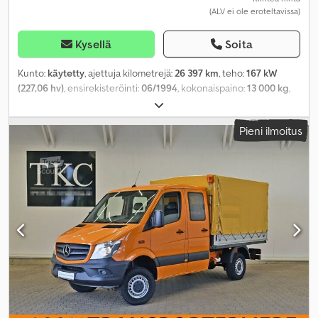
(ALV ei ole eroteltavissa)
Kysellä
Soita
Kunto:
käytetty
, ajettuja kilometrejä:
26 397 km
, teho:
167 kW
(227,06 hv)
, ensirekisteröinti:
06/1994
, kokonaispaino:
13 000 kg
,
polttoainetyyppi:
diesel
, väri:
punainen
, akselikokoonpano:
2
akselia
, vaihteistotyyppi:
mekaaninen
, Valmistusvuosi:
1994
,
Pieni ilmoitus
kokonaispituus:
6 520 mm
, kokonaisleveys:
2 500 mm
,
kokonaiskorkeus:
3 250 mm
, Varusteet:
neliveto
,