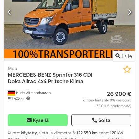
1
/
14
Muu
MERCEDES-BENZ
Sprinter 316 CDI
Doka Allrad 4x4 Pritsche Klima
26 900 €
Hude-Altmoorhausen
1 425 km
Kiinteä hinta alv 0% (veroton)
(32 011 € bruttomassa)
Kysellä
Soita
Kunto:
käytetty
, ajettuja kilometrejä:
122 559 km
, teho:
120 kW