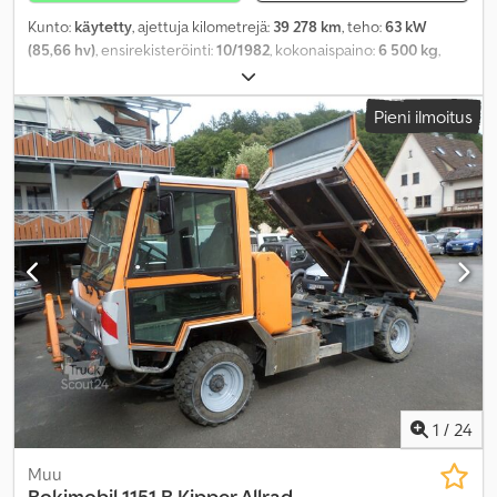
Kunto:
käytetty
, ajettuja kilometrejä:
39 278 km
, teho:
63 kW
(85,66 hv)
, ensirekisteröinti:
10/1982
, kokonaispaino:
6 500 kg
,
polttoainetyyppi:
diesel
, väri:
punainen
, vaihteistotyyppi:
mekaaninen
, kokonaisleveys:
2 350 mm
, kokonaiskorkeus:
2 750
Pieni ilmoitus
mm
, istuimien määrä:
9
,
1
/
24
Muu
Bokimobil 1151 B Kipper Allrad