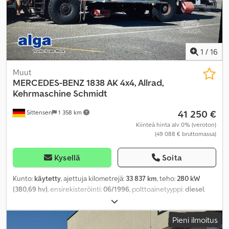
1
/
16
Muut
MERCEDES-BENZ
1838 AK 4x4, Allrad,
Kehrmaschine Schmidt
41 250 €
Sittensen
1 358 km
Kiinteä hinta alv 0% (veroton)
(49 088 € bruttomassa)
Kysellä
Soita
Kunto:
käytetty
, ajettuja kilometrejä:
33 837 km
, teho:
280 kW
(380,69 hv)
, ensirekisteröinti:
06/1996
, polttoainetyyppi:
diesel
,
väri:
keltainen
, akselikokoonpano:
2 akselia
, vaihteistotyyppi:
mekaaninen
, kokonaisleveys:
2 700 mm
, kokonaiskorkeus:
3 760
Pieni ilmoitus
mm
, Varusteet:
ABS, neliveto
,