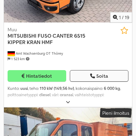
1
/
19
Muu
MITSUBISHI
FUSO CANTER 6S15
KIPPER KRAN HMF
Amt Wachsenburg OT Thörey
1 523 km
Hintatiedot
Soita
Kunto:
uusi
, teho:
110 kW (149,56 hv)
, kokonaispaino:
6 000 kg
,
polttoainetyyppi:
diesel
, väri:
oranssi
, vaihteistotyyppi:
mekaaninen
, päästöluokka:
Euro 6
, Valmistusvuosi:
2026
, istuimien
määrä:
3
, Varusteet:
ABS, elektroninen ajonvakautusjärjestelmä
Pieni ilmoitus
(ESP), ilmastointi, keskuslukitus, noesuodatin, nosturi
,