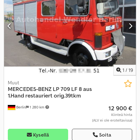
nosturi
,
1
/
19
Muut
MERCEDES-BENZ
LP 709 LF 8 aus
1.Hand restauriert orig.39tkm
12 900 €
Berlin
1 280 km
Kiinteä hinta
(ALV ei ole eroteltavissa)
Kysellä
Soita