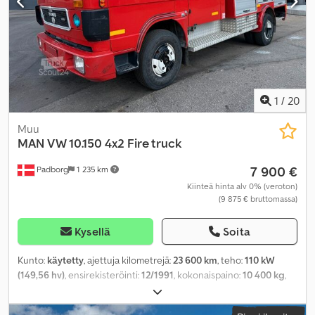
1
/
20
Muu
MAN
VW 10.150 4x2 Fire truck
7 900 €
Padborg
1 235 km
Kiinteä hinta alv 0% (veroton)
(9 875 € bruttomassa)
Kysellä
Soita
Kunto:
käytetty
, ajettuja kilometrejä:
23 600 km
, teho:
110 kW
(149,56 hv)
, ensirekisteröinti:
12/1991
, kokonaispaino:
10 400 kg
,
polttoainetyyppi:
diesel
, akselikokoonpano:
2 akselia
,
vaihteistotyyppi:
mekaaninen
, Varusteet:
ABS
,