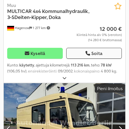
Muu
MULTICAR
4x4 Kommunalhydraulik,
3-SDeiten-Kipper, Doka
12 000 €
Hagenow
1 277 km
Kiinteä hinta alv 0% (veroton)
(14 280 € bruttomassa)
Kysellä
Soita
Kunto:
käytetty
, ajettuja kilometrejä:
113 216 km
, teho:
78 kW
(106,05 hv)
, ensirekisteröinti:
09/2002
, kokonaispaino:
4 800 kg
,
väri:
oranssi
, vaihteistotyyppi:
mekaaninen
, kokonaispituus:
4 955
mm
, kokonaisleveys:
1 590 mm
, kokonaiskorkeus:
2 370 mm
,
Pieni ilmoitus
istuimien määrä:
5
, Varusteet:
neliveto
,