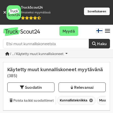
TruckScout24
Sovellukseen
Ilmaiseksi myymälässä
Myydä
Haku
/ ... / Käytetty muut kunnalliskoneet
Käytetty muut kunnalliskoneet myytävänä
(385)
Suodatin
Relevanssi
Kunnallistekniikka
Muut kun
Poista kaikki suodattimet