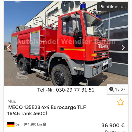
päästöluokka:
euro2
, lastitilan leveys:
1 860 mm
, kuormatilan
Pieni ilmoitus
pituus:
3 160 mm
, kuormatilan korkeus:
1 920 mm
, Valmistusvuosi:
1999
, kokonaispituus:
5 550 mm
, kokonaisleveys:
250 mm
,
kokonaiskorkeus:
2 950 mm
, istuimien määrä:
3
, Varusteet:
ABS,
pysäköintilämmitin
,
1
/
27
Muu
IVECO
135E23 4x4 Eurocargo TLF
16/46 Tank 4600l
36 900 €
Berlin
1 280 km
Kiinteä hinta