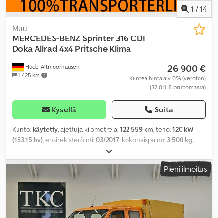
1
/
14
Muu
MERCEDES-BENZ
Sprinter 316 CDI
Doka Allrad 4x4 Pritsche Klima
26 900 €
Hude-Altmoorhausen
1 425 km
Kiinteä hinta alv 0% (veroton)
(32 011 € bruttomassa)
Kysellä
Soita
Kunto:
käytetty
, ajettuja kilometrejä:
122 559 km
, teho:
120 kW
(163,15 hv)
, ensirekisteröinti:
03/2017
, kokonaispaino:
3 500 kg
,
polttoainetyyppi:
diesel
, väri:
oranssi
, vaihteistotyyppi:
mekaaninen
, päästöluokka:
Euro 6
, Valmistusvuosi:
2017
, istuimien
Pieni ilmoitus
määrä:
6
, Varusteet:
ABS, elektroninen ajonvakautusjärjestelmä
(ESP), ilmastointi, neliveto, pysäköintilämmitin
,