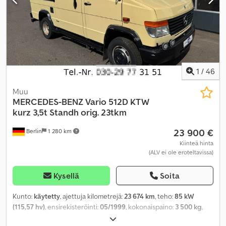
1
/
46
Muu
MERCEDES-BENZ
Vario 512D KTW
kurz 3,5t Standh orig. 23tkm
23 900 €
Berlin
1 280 km
Kiinteä hinta
(ALV ei ole eroteltavissa)
Kysellä
Soita
Kunto:
käytetty
, ajettuja kilometrejä:
23 674 km
, teho:
85 kW
(115,57 hv)
, ensirekisteröinti:
05/1999
, kokonaispaino:
3 500 kg
,
polttoainetyyppi:
diesel
, väri:
beige
, vaihteistotyyppi:
mekaaninen
,