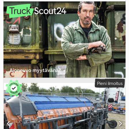
vaihteistotyyppi:
automaattinen
, päästöluokka:
Euro 6
,
kuormatilan tilavuus:
12 m³
, lastitilan leveys:
2 490 mm
, kuormatilan
pituus:
4 980 mm
, kuormatilan korkeus:
920 mm
, kokonaispituus:
8 100 mm
, kokonaisleveys:
2 550 mm
, kokonaiskorkeus:
3 450 mm
,
Varusteet:
ABS, ilmastointi, navigointijärjestelmä, neliveto
,
Ajoneuvo myytävänä?
Luo ilmoitus
Pieni ilmoitus