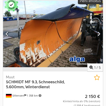
Pieni ilmoitus
1
/
5
Muut
SCHMIDT
MF 9.3, Schneeschild,
5.600mm, Winterdienst
2 150 €
Sittensen
1 358 km
Kiinteä hinta alv 0% (veroton)
(2 558 € bruttomassa)