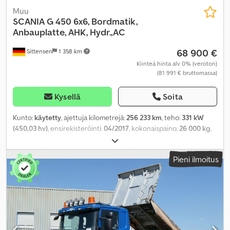
Muu
SCANIA
G 450 6x6, Bordmatik,
Anbauplatte, AHK, Hydr.,AC
68 900 €
Sittensen
1 358 km
Kiinteä hinta alv 0% (veroton)
(81 991 € bruttomassa)
Kysellä
Soita
Kunto:
käytetty
, ajettuja kilometrejä:
256 233 km
, teho:
331 kW
(450,03 hv)
, ensirekisteröinti:
04/2017
, kokonaispaino:
26 000 kg
,
polttoainetyyppi:
diesel
, väri:
sininen
, akselikokoonpano:
3 akselia
,
vaihteistotyyppi:
automaattinen
, päästöluokka:
Euro 6
,
Pieni ilmoitus
kuormatilan tilavuus:
12 m³
, lastitilan leveys:
2 490 mm
, kuormatilan
pituus:
4 980 mm
, kuormatilan korkeus:
920 mm
, kokonaispituus:
8 100 mm
, kokonaisleveys:
2 550 mm
, kokonaiskorkeus:
3 450 mm
,
Varusteet:
ABS, ilmastointi, navigointijärjestelmä, neliveto
,