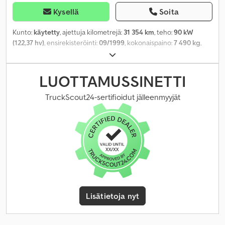
Kysellä
Soita
Kunto:
käytetty
, ajettuja kilometrejä:
31 354 km
, teho:
90 kW
(122,37 hv)
, ensirekisteröinti:
09/1999
, kokonaispaino:
7 490 kg
,
polttoainetyyppi:
diesel
, väri:
beige
, vaihteistotyyppi:
mekaaninen
,
lastitilan leveys:
2 440 mm
, kuormatilan pituus:
4 180 mm
,
kuormatilan korkeus:
1 800 mm
, kokonaispituus:
6 600 mm
,
LUOTTAMUSSINETTI
kokonaisleveys:
2 500 mm
, kokonaiskorkeus:
3 200 mm
, istuimien
määrä:
6
, Varusteet:
ABS, pysäköintilämmitin
,
TruckScout24-sertifioidut jälleenmyyjät
Lisätietoja nyt