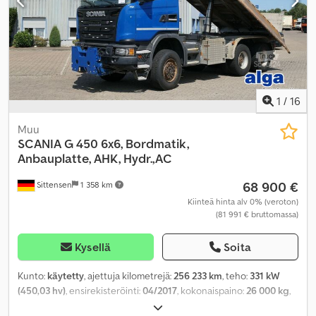
1
/
16
Muu
SCANIA
G 450 6x6, Bordmatik,
Anbauplatte, AHK, Hydr.,AC
68 900 €
Sittensen
1 358 km
Kiinteä hinta alv 0% (veroton)
(81 991 € bruttomassa)
Kysellä
Soita
Kunto:
käytetty
, ajettuja kilometrejä:
256 233 km
, teho:
331 kW
(450,03 hv)
, ensirekisteröinti:
04/2017
, kokonaispaino:
26 000 kg
,
polttoainetyyppi:
diesel
, väri:
sininen
, akselikokoonpano:
3 akselia
,