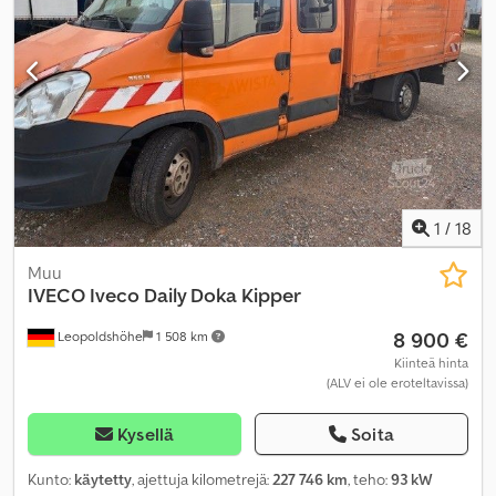
1
/
18
Muu
IVECO
Iveco Daily Doka Kipper
8 900 €
Leopoldshöhe
1 508 km
Kiinteä hinta
(ALV ei ole eroteltavissa)
Kysellä
Soita
Kunto:
käytetty
, ajettuja kilometrejä:
227 746 km
, teho:
93 kW