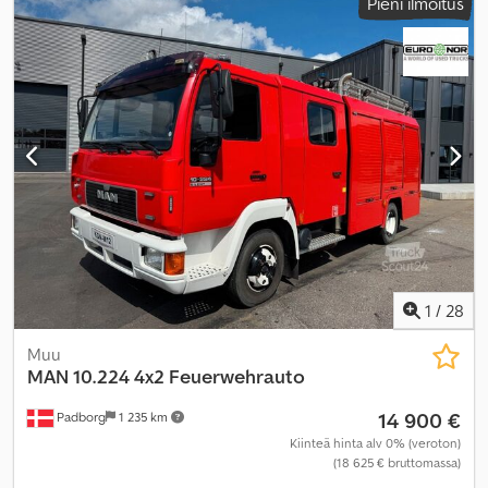
Pieni ilmoitus
1
/
28
Muu
MAN
10.224 4x2 Feuerwehrauto
14 900 €
Padborg
1 235 km
Kiinteä hinta alv 0% (veroton)
(18 625 € bruttomassa)