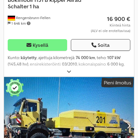
Schalter 1 ha
16 900 €
Rengersbrunn-Fellen
1 646 km
Kiinteä hinta
(ALV ei ole eroteltavissa)
Kysellä
Soita
Kunto:
käytetty
, ajettuja kilometrejä:
74 000 km
, teho:
107 kW
(145,48 hv)
, ensirekisteröinti:
03/2010
, kokonaispaino:
6 000 kg
,
polttoainetyyppi:
diesel
, väri:
oranssi
, vaihteistotyyppi:
mekaaninen
, päästöluokka:
Euro 4
, kuormatilan pituus:
2 400 mm
,
Pieni ilmoitus
istuimien määrä:
2
, Varusteet:
ABS, neliveto, noesuodatin
,