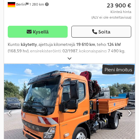
23 900 €
Berlin
1 280 km
Kiinteä hinta
(ALV ei ole eroteltavissa)
Kysellä
Soita
Kunto:
käytetty
, ajettuja kilometrejä:
19 610 km
, teho:
124 kW
(168,59 hv)
, ensirekisteröinti:
02/1987
, kokonaispaino:
7 490 kg
,
polttoainetyyppi:
diesel
, väri:
sininen
, vaihteistotyyppi:
mekaaninen
, lastitilan leveys:
2 400 mm
, kuormatilan pituus:
3 000
Pieni ilmoitus
mm
, kuormatilan korkeus:
1 600 mm
, kokonaispituus:
7 100 mm
,
kokonaisleveys:
2 500 mm
, kokonaiskorkeus:
2 990 mm
, istuimien
määrä:
6
, Varusteet:
neliveto, pysäköintilämmitin
,