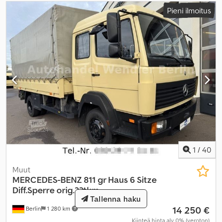
Pieni ilmoitus
1
/
40
Muut
MERCEDES-BENZ
811 gr Haus 6 Sitze
Diff.Sperre orig.33tkm
Tallenna haku
14 250 €
Berlin
1 280 km
Kiinteä hinta alv 0% (veroton)