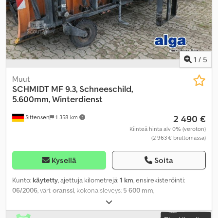
1
/
5
Muut
SCHMIDT
MF 9.3, Schneeschild,
5.600mm, Winterdienst
2 490 €
Sittensen
1 358 km
Kiinteä hinta alv 0% (veroton)
(2 963 € bruttomassa)
Kysellä
Soita
Kunto:
käytetty
, ajettuja kilometrejä:
1 km
, ensirekisteröinti:
06/2006
, väri:
oranssi
, kokonaisleveys:
5 600 mm
,
kokonaiskorkeus:
1 300 mm
,