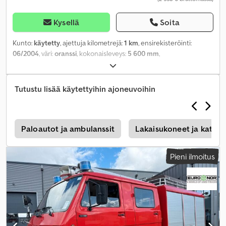
Kysellä
Soita
Kunto:
käytetty
, ajettuja kilometrejä:
1 km
, ensirekisteröinti:
06/2004
, väri:
oranssi
, kokonaisleveys:
5 600 mm
,
kokonaiskorkeus:
1 300 mm
,
Tutustu lisää käytettyihin ajoneuvoihin
r
Paloautot ja ambulanssit
Lakaisukoneet ja katuj
Pieni ilmoitus