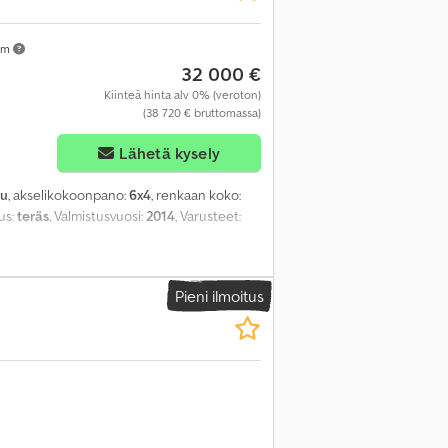
km
32 000 €
Kiinteä hinta alv 0% (veroton)
(38 720 € bruttomassa)
Lähetä kysely
u
, akselikokoonpano:
6x4
, renkaan koko:
tus:
teräs
, Valmistusvuosi:
2014
, Varusteet:
Pieni ilmoitus
Pyydä lisää kuvia