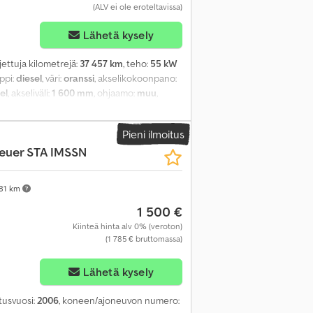
(ALV ei ole eroteltavissa)
Lähetä kysely
ajettuja kilometrejä:
37 457 km
, teho:
55 kW
yppi:
diesel
, väri:
oranssi
, akselikokoonpano:
el
, akseliväli:
1 600 mm
, ohjaamo:
muu
,
 h
, Varusteet:
hydrauliikka, ilmastointi,
Pieni ilmoitus
euer STA IMSSN
81 km
1 500 €
Kiinteä hinta alv 0% (veroton)
(1 785 € bruttomassa)
Lähetä kysely
stusvuosi:
2006
, koneen/ajoneuvon numero: