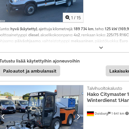
u
o
1
/
15
y
k
Kunto:
hyvä (käytetty)
, ajettuja kilometrejä:
189 734 km
, teho:
125 kW (169,9
s
polttoainetyyppi:
diesel
, akselikokoonpano:
4x2
, renkaan koko:
225/75 R16C
i
ohjaamo:
päiväohjaamo
, vaihteistotyyppi:
mekaaninen
, päästöluokka:
Euro
t
Varusteet:
ABS, nosturi, perävaunukytkin, vakionopeudensäädin
,
t
Tutustu lisää käytettyihin ajoneuvoihin
ä
i
Paloautot ja ambulanssit
Lakaisuk
n
e
Talvihuolto­kalusto
n
Hako
Citymaster 
i
Winterdienst 1.Ha
l
m
Duisburg
1 641 km
o
i