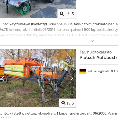
t
u
s
1
/
15
Kunto:
käyttövalmis (käytetty)
, Toiminnallisuus:
täysin toimintakuntoinen
, 
74,78 hv)
, ensirekisteröinti:
09/2016
, kokonaispaino:
3 500 kg
, polttoainety
4x4
, omamassa:
1 950 kg
, seuraava tarkastus (TÜV):
02/2027
, polttoaine:
dies
aihteistotyyppi:
hydrostaattinen
, päästöluokka:
Euro 5
, käyttötunnit:
4 738
neliveto, noesuodatin
,
Talvihuolto­kalusto
Pietsch
Aufbaustr
Bad Fallingbostel
1 3
1
/
5
Kunto:
käytetty
, ajettuja kilometrejä:
1 km
, ensirekisteröinti:
06/2006
, Valmi