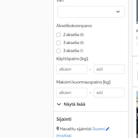
Väri:
Akselikokoonpano:
2 akselia
(8)
3 akselia
(8)
3 akselia
(1)
Käyttöpaino [kg]:
-
Maksimi kuormauspaino [kg]:
-
Näytä lisää
Sijainti
Havaittu sijaintisi:
Suomi
(muuttaa)