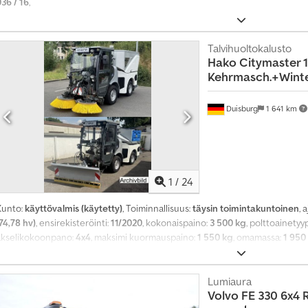
36 / 16
,
Talvihuolto­kalusto
Hako
Citymaster 
Kehrmasch.+Winte
Duisburg
1 641 km
1
/
24
Kunto:
käyttövalmis (käytetty)
, Toiminnallisuus:
täysin toimintakuntoinen
, 
74,78 hv)
, ensirekisteröinti:
11/2020
, kokonaispaino:
3 500 kg
, polttoainetyy
akselikokoonpano:
4x4
, maksimi kuormauspaino:
1 550 kg
, omamassa:
1 950
polttoaine:
diesel
, akseliväli:
1 600 mm
, ohjaamo:
muu
, vaihteistotyyppi:
hydr
käyttötunnit:
4 028 h
, Varusteet:
hydrauliikka, ilmastointi, lisäajovalot, nel
Lumiaura
Volvo
FE 330 6x4 R