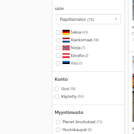
säde:
Rajoittamaton
(73)
Saksa
(45)
(
Alankomaat
(18)
v
Norja
(7)
Itävalta
(2)
Viro
(1)
Kunto
Uusi
(18)
Käytetty
(55)
Myyntimuoto
Pienet ilmoitukset
(73)
Huutokaupat
(0)