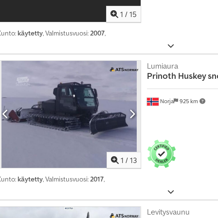
o
1
/
15
o
n
a
Kunto:
käytetty
, Valmistusvuosi:
2007
,
l
l
e
Lumiaura
k
Prinoth
Huskey s
i
i
n
Norja
925 km
n
o
s
t
u
n
1
/
13
e
e
Kunto:
käytetty
, Valmistusvuosi:
2017
,
l
l
e
k
Levitysvaunu
u