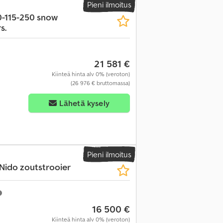
Pieni ilmoitus
-115-250 snow
s.
21 581 €
Kiinteä hinta alv 0% (veroton)
(26 976 € bruttomassa)
Lähetä kysely
Pieni ilmoitus
 Nido zoutstrooier
16 500 €
Kiinteä hinta alv 0% (veroton)