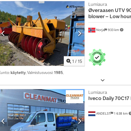
l
Lumiaura
Øveraasen UTV 90
l
blower – Low hour
e
e
Norja
933 km
n
m
y
y
j
1
/
15
ä
Kunto:
käytetty
, Valmistusvuosi:
1985
,
p
a
k
Lumiaura
e
Iveco
Daily 70C17
t
t
ANDELST
1 638 km
i
L