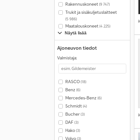
Rakennuskoneet
(9 747)
Trukit ja sisäkuljetuslaitteet
(5 986)
Maatalouskoneet
(4 225)
Näytä lisää
Ajoneuvon tiedot
Valmistaja:
RASCO
(18)
Benz
(6)
Mercedes-Benz
(6)
Schmidt
(4)
Bucher
(3)
DAF
(3)
Hako
(3)
Volvo
(3)