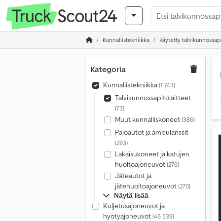
Kunnallistekniikka
Käytetty talvikunnossapi
Kategoria
Kunnallistekniikka
(1 743)
Talvikunnossapitolaitteet
(73)
Muut kunnalliskoneet
(386)
Paloautot ja ambulanssit
(293)
Lakaisukoneet ja katujen
huoltoajoneuvot
(276)
Jäteautot ja
jätehuoltoajoneuvot
(270)
Näytä lisää
Kuljetusajoneuvot ja
hyötyajoneuvot
(46 539)