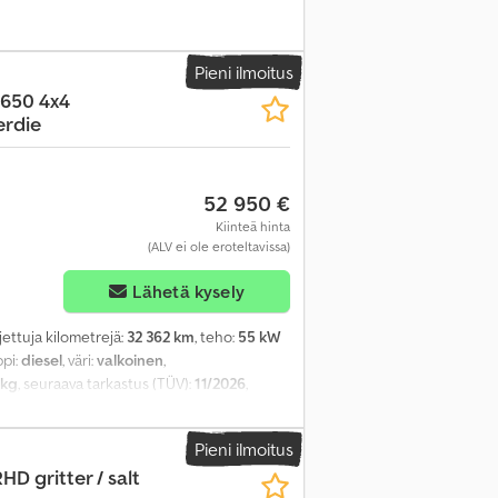
Pieni ilmoitus
1650 4x4
rdie
52 950 €
Kiinteä hinta
(ALV ei ole eroteltavissa)
Lähetä kysely
ajettuja kilometrejä:
32 362 km
, teho:
55 kW
ppi:
diesel
, väri:
valkoinen
,
 kg
, seuraava tarkastus (TÜV):
11/2026
,
ostaattinen
, päästöluokka:
Euro 5
,
iveto, noesuodatin
,
Pieni ilmoitus
HD gritter / salt