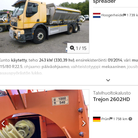
spreader
Hoogerheide
1 739 
1
/
15
Kunto:
käytetty
, teho:
243 kW (330,39 hv)
, ensirekisteröinti:
01/2014
, väri:
mu
315/80 R22.5
, ohjaamo:
päiväohjaamo
, vaihteistotyyppi:
mekaaninen
, jousi
tasauspyörästön lukko
,
Talvihuolto­kalusto
Trejon
2602HD
Prüm
1 758 km