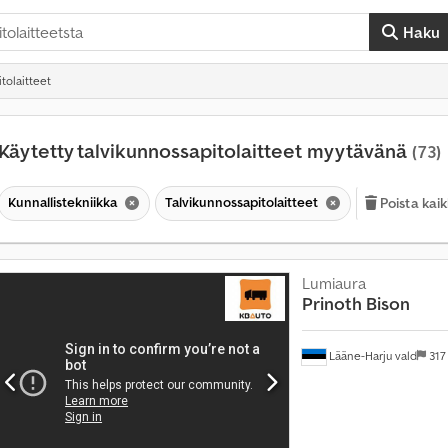
Haku
tolaitteet
Käytetty talvikunnossapitolaitteet myytävänä
(73)
M
Kunnallistekniikka
Talvikunnossapitolaitteet
Poista kai
y
y
n
t
Lumiaura
i
Prinoth
Bison
y
l
i
Lääne-Harju vald
317
4
m
i
l
j