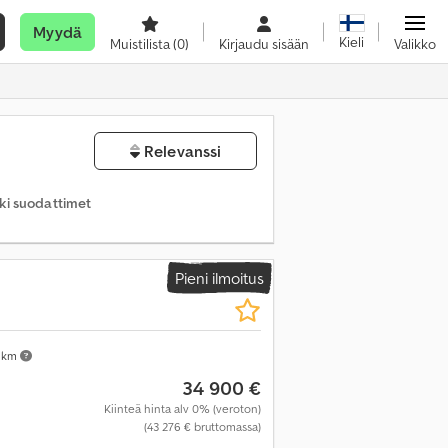
Myydä
Kieli
Muistilista
(0)
Kirjaudu sisään
Valikko
Relevanssi
kki suodattimet
Pieni ilmoitus
 km
34 900 €
Kiinteä hinta alv 0% (veroton)
(43 276 € bruttomassa)