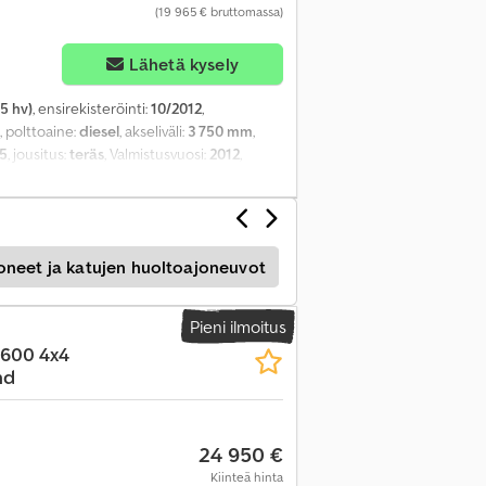
(19 965 € bruttomassa)
Lähetä kysely
5 hv)
, ensirekisteröinti:
10/2012
,
, polttoaine:
diesel
, akseliväli:
3 750 mm
,
 5
, jousitus:
teräs
, Valmistusvuosi:
2012
,
oneet ja katujen huoltoajoneuvot
Pieni ilmoitus
1600 4x4
nd
24 950 €
Kiinteä hinta