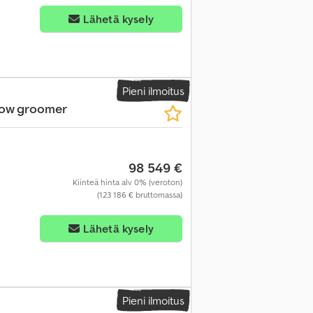
Lähetä kysely
Pieni ilmoitus
now groomer
98 549 €
Kiinteä hinta alv 0% (veroton)
(123 186 € bruttomassa)
Lähetä kysely
Pieni ilmoitus