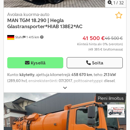
1
/
32
Avolava kuorma-auto
MAN
TGM 18.290 | Hegla
Glastransporter*HIAB 138E2*AC
41 500 €
Stuhr
1 415 km
46 500 €
Kiinteä hinta alv 0% (veroton)
(49 385 € bruttomassa)
Kysellä
Soita
Kunto:
käytetty
, ajettuja kilometrejä:
458 670 km
, teho:
213 kW
(289,60 hv)
, ensirekisteröinti:
07/2017
, polttoainetyyppi:
diesel
,
kokonaispaino:
18 000 kg
, akselikokoonpano:
2 akselia
, väri:
sininen
, vaihteistotyyppi:
automaattinen
, päästöluokka:
Euro 6
,
Pieni ilmoitus
kuormatilan pituus:
6 450 mm
, lastitilan leveys:
2 500 mm
,
Varusteet:
ABS, ilmastointi, nosturi
,