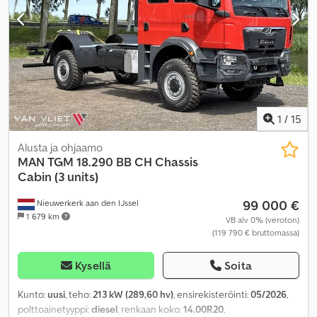
1
/
15
Alusta ja ohjaamo
MAN
TGM 18.290 BB CH Chassis
Cabin (3 units)
99 000 €
Nieuwerkerk aan den IJssel
1 679 km
VB alv 0% (veroton)
(119 790 € bruttomassa)
Kysellä
Soita
Kunto:
uusi
, teho:
213 kW (289,60 hv)
, ensirekisteröinti:
05/2026
,
polttoainetyyppi:
diesel
, renkaan koko:
14.00R20
,