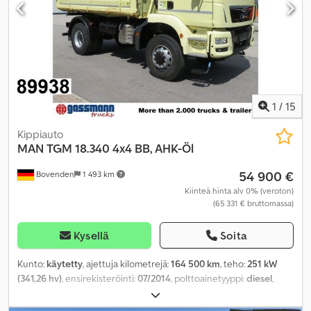
1
/
15
Kippiauto
MAN
TGM 18.340 4x4 BB, AHK-Öl
54 900 €
Bovenden
1 493 km
Kiinteä hinta alv 0% (veroton)
(65 331 € bruttomassa)
Kysellä
Soita
Kunto:
käytetty
, ajettuja kilometrejä:
164 500 km
, teho:
251 kW
(341,26 hv)
, ensirekisteröinti:
07/2014
, polttoainetyyppi:
diesel
,
omamassa:
8 200 kg
, maksimi kuormauspaino:
9 800 kg
,
kokonaispaino:
18 000 kg
, renkaan koko:
315/80R22.5
,