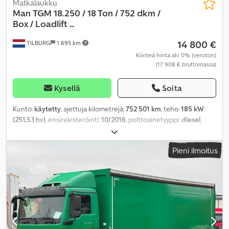
Matkalaukku
Man
TGM 18.250 / 18 Ton / 752 dkm /
Box / Loadlift ...
14 800 €
TILBURG
1 695 km
Kiinteä hinta alv 0% (veroton)
(17 908 € bruttomassa)
Kysellä
Soita
Kunto:
käytetty
, ajettuja kilometrejä:
752 501 km
, teho:
185 kW
(251,53 hv)
, ensirekisteröinti:
10/2016
, polttoainetyyppi:
diesel
,
renkaan koko:
315 / 70 / R22.5
, akselikokoonpano:
4x2
, akseliväli:
5 080 mm
, polttoaine:
diesel
, väri:
punainen
, ohjaamo:
Pieni ilmoitus
päiväohjaamo
, vaihteistotyyppi:
automaattinen
, vaihteiden
määrä:
12
, jousitus:
teräs-ilma
, istuimien määrä:
2
, kokonaispituus:
9 150 mm
, kokonaisleveys:
2 550 mm
, kokonaiskorkeus:
3 900 mm
,
sallittu akselikuorma (akseli 1):
7 500 kg
, sallittu akselikuorma
(akseli 2):
11 500 kg
, kuormatilan pituus:
7 300 mm
, lastitilan leveys:
2 480 mm
, kuormatilan korkeus:
2 490 mm
, Valmistusvuosi:
2016
,
Varusteet:
ABS, ilmastointi, keskuslukitus, spoileri, sumuvalot,
sähköinen ikkunansäätö, sähkötoiminen peili, takalaitanostin,