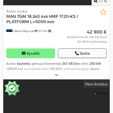
1
/
15
Avoin runko
MAN
TGM 18.340 4x4 HMF 1720-K5 /
PLATFORM L=5009 mm
42 900 €
Lääne-Harju vald
317 km
Kiinteä hinta alv 0% (veroton)
(53 196 € bruttomassa)
Kysellä
Soita
Kunto:
käytetty
, ajettuja kilometrejä:
247 483 km
, teho:
250 kW
(339,91 hv)
, ensirekisteröinti:
05/2011
, polttoainetyyppi:
diesel
,
akselikokoonpano:
4x4
, akseliväli:
4 500 mm
, polttoaine:
diesel
,
vaihteistotyyppi:
mekaaninen
, päästöluokka:
Euro 5
, jousitus:
Pieni ilmoitus
teräs
, kokonaispituus:
8 300 mm
, kokonaisleveys:
2 550 mm
,
kuormatilan pituus:
5 000 mm
, lastitilan leveys:
2 490 mm
,
kuormatilan korkeus:
600 mm
, Valmistusvuosi:
2011
, Varusteet:
ajoneuvotietokone, ilmastointi, istuimenlämmitin, keskuslukitus,
nosturi, sähköinen ikkunansäätö, sähkötoiminen peili,
tasauspyörästön lukko, vakionopeudensäädin
,