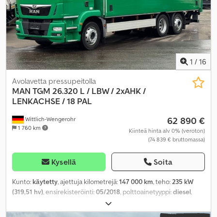
1
/
16
Avolavetta pressupeitolla
MAN
TGM 26.320 L / LBW / 2xAHK /
LENKACHSE / 18 PAL
62 890 €
Wittlich-Wengerohr
1 760 km
Kiinteä hinta alv 0% (veroton)
(74 839 € bruttomassa)
Kysellä
Soita
Kunto:
käytetty
, ajettuja kilometrejä:
147 000 km
, teho:
235 kW
(319,51 hv)
, ensirekisteröinti:
05/2018
, polttoainetyyppi:
diesel
,
kokonaispaino:
26 000 kg
, akselikokoonpano:
3 akselia
,
vaihteistotyyppi:
automaattinen
, päästöluokka:
Euro 6
,