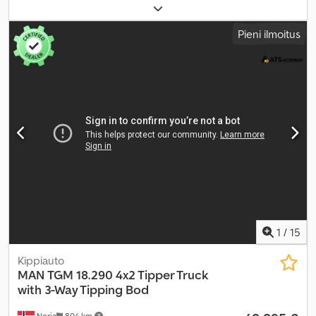
Valmistusvuosi:
2006
,
Pieni ilmoitus
1
/
15
Kippiauto
MAN
TGM 18.290 4x2 Tipper Truck
with 3-Way Tipping Bod
Norja
804 km