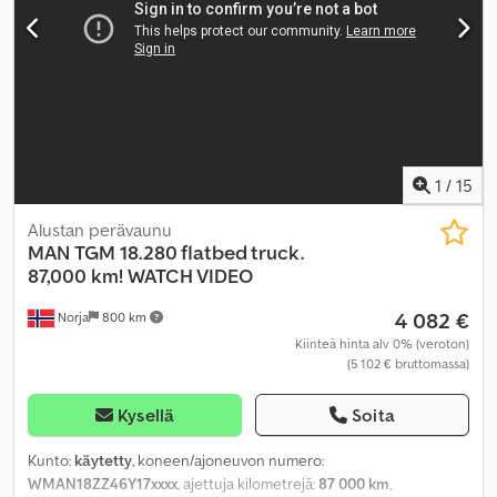
1
/
15
Alustan perävaunu
MAN
TGM 18.280 flatbed truck.
87,000 km! WATCH VIDEO
4 082 €
Norja
800 km
Kiinteä hinta alv 0% (veroton)
(5 102 € bruttomassa)
Kysellä
Soita
Kunto:
käytetty
, koneen/ajoneuvon numero:
WMAN18ZZ46Y17xxxx
, ajettuja kilometrejä:
87 000 km
,