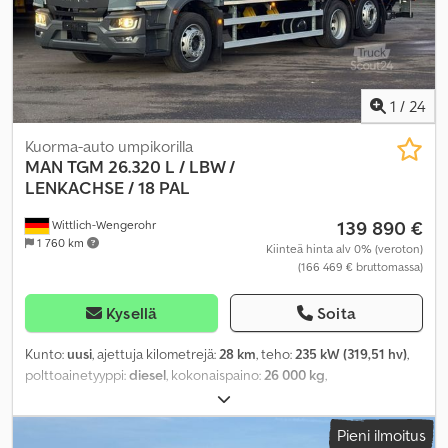
1
/
24
Kuorma-auto umpikorilla
MAN
TGM 26.320 L / LBW /
LENKACHSE / 18 PAL
139 890 €
Wittlich-Wengerohr
1 760 km
Kiinteä hinta alv 0% (veroton)
(166 469 € bruttomassa)
Kysellä
Soita
Kunto:
uusi
, ajettuja kilometrejä:
28 km
, teho:
235 kW (319,51 hv)
,
polttoainetyyppi:
diesel
, kokonaispaino:
26 000 kg
,
akselikokoonpano:
3 akselia
, vaihteistotyyppi:
automaattinen
,
kuormatilan pituus:
7 350 mm
, lastitilan leveys:
2 470 mm
,
Pieni ilmoitus
kuormatilan korkeus:
2 195 mm
, Varusteet:
ABS, ilmastointi,