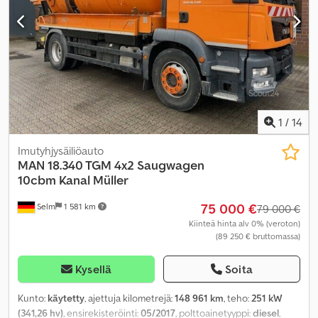
1
/
14
Imutyhjysäiliöauto
MAN
18.340 TGM 4x2 Saugwagen
10cbm Kanal Müller
75 000 €
Selm
1 581 km
79 000 €
Kiinteä hinta alv 0% (veroton)
(89 250 € bruttomassa)
Kysellä
Soita
Kunto:
käytetty
, ajettuja kilometrejä:
148 961 km
, teho:
251 kW
(341,26 hv)
, ensirekisteröinti:
05/2017
, polttoainetyyppi:
diesel
,