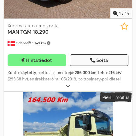
1
/
14
Kuorma-auto umpikorilla
MAN
TGM 18.290
Odense
1 149 km
Hintatiedot
Soita
Kunto:
käytetty
, ajettuja kilometrejä:
266 000 km
, teho:
216 kW
(293,68 hv)
, ensirekisteröinti:
05/2019
, polttoainetyyppi:
diesel
,
akselikokoonpano:
2 akselia
, vaihteistotyyppi:
automaattinen
,
päästöluokka:
Euro 6
, Valmistusvuosi:
2019
, Varusteet:
ABS
,
Pieni ilmoitus