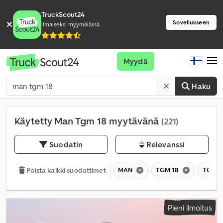
TruckScout24
Sovellukseen
Ilmaiseksi myymälässä
Myydä
Haku
Käytetty Man Tgm 18 myytävänä
(221)
Suodatin
Relevanssi
MAN
TGM 18
TGM
Poista kaikki suodattimet
Pieni ilmoitus