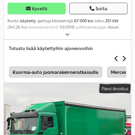
Kysellä
Soita
Kunto:
käytetty
, ajettuja kilometrejä:
67 000 km
, teho:
251 kW
(341,26 hv)
, ensirekisteröinti:
02/2018
, polttoainetyyppi:
diesel
,
kokonaispaino:
26 000 kg
, akselikokoonpano:
3 akselia
,
vaihteistotyyppi:
automaattinen
, päästöluokka:
Euro 6
,
kuormatilan pituus:
7 300 mm
, lastitilan leveys:
2 480 mm
,
Tutustu lisää käytettyihin ajoneuvoihin
kuormatilan korkeus:
2 100 mm
, Varusteet:
ABS, ilmastointi,
navigointijärjestelmä, takalaitanostin
,
r
Kuorma-auto juomarakenneratkaisulla
Mercedes-
Pieni ilmoitus