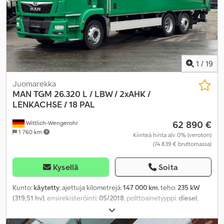
tasauspyörästön lukko, vakionopeudensäädin
,
1
/
19
Juomarekka
MAN
TGM 26.320 L / LBW / 2xAHK /
LENKACHSE / 18 PAL
62 890 €
Wittlich-Wengerohr
1 760 km
Kiinteä hinta alv 0% (veroton)
(74 839 € bruttomassa)
Kysellä
Soita
Kunto:
käytetty
, ajettuja kilometrejä:
147 000 km
, teho:
235 kW
(319,51 hv)
, ensirekisteröinti:
05/2018
, polttoainetyyppi:
diesel
,
kokonaispaino:
26 000 kg
, akselikokoonpano:
3 akselia
,
vaihteistotyyppi:
automaattinen
, päästöluokka:
Euro 6
,