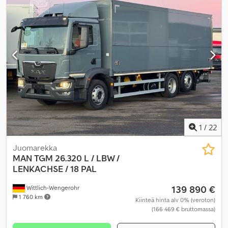
1
/
22
Juomarekka
MAN
TGM 26.320 L / LBW /
LENKACHSE / 18 PAL
139 890 €
Wittlich-Wengerohr
1 760 km
Kiinteä hinta alv 0% (veroton)
(166 469 € bruttomassa)