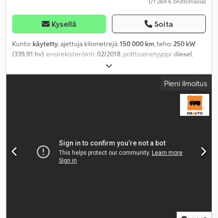
(71 269 € bruttomassa)
Kysellä
Soita
Kunto:
käytetty
, ajettuja kilometrejä:
150 000 km
, teho:
250 kW
(339,91 hv)
, ensirekisteröinti:
02/2018
, polttoainetyyppi:
diesel
,
kokonaispaino:
26 000 kg
, akselikokoonpano:
3 akselia
,
vaihteistotyyppi:
automaattinen
, päästöluokka:
Euro 6
,
Pieni ilmoitus
kuormatilan pituus:
7 300 mm
, lastitilan leveys:
2 480 mm
,
kuormatilan korkeus:
2 100 mm
, Varusteet:
ABS, ilmastointi,
navigointijärjestelmä, takalaitanostin
,