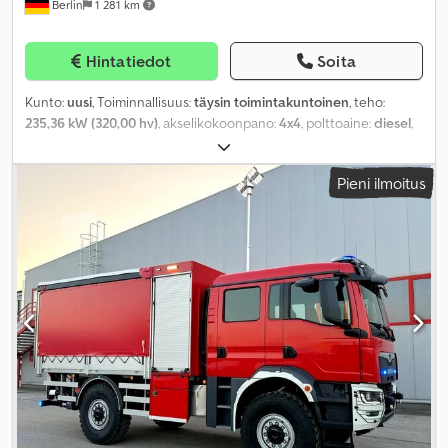
Berlin
1 281 km
Hintatiedot
Soita
Kunto:
uusi
, Toiminnallisuus:
täysin toimintakuntoinen
, teho:
235,36 kW (320,00 hv)
, akselikokoonpano:
4x4
, polttoaine:
diesel
,
väri:
punainen
, vaihteistotyyppi:
puoliautomaattinen
,
päästöluokka:
Euro 6
, Valmistusvuosi:
2025
, Varusteet:
ilmastointi,
Pieni ilmoitus
keskuslukitus, neliveto, perävaunukytkin, tasauspyörästön
lukko, turvatyyny
,