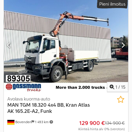
Pieni ilmoitus
akselikokoonpano:
4x4
, akseliväli:
3 600 mm
, seuraava tarkastus
(TÜV):
03/2027
, jarrut:
vakio kaasu
, väri:
keltainen
, ohjaamo:
päiväohjaamo
, vaihteistotyyppi:
automaattinen
, päästöluokka:
Euro 6
, jousitus:
teräs
, istuimien määrä:
2
, kuormatilan pituus:
4 400 mm
, lastitilan leveys:
2 420 mm
, kuormatilan korkeus:
600
mm
, Varusteet:
ABS, alhainen melutaso, hytti, ilmastointi,
neliveto, perävaunukytkin, tasauspyörästön lukko
,
1
/
15
Avolava kuorma-auto
MAN
TGM 18.320 4x4 BB, Kran Atlas
AK 165.2E-A2, Funk
129 900 €
Bovenden
1 493 km
134 900 €
Kiinteä hinta alv 0% (veroton)