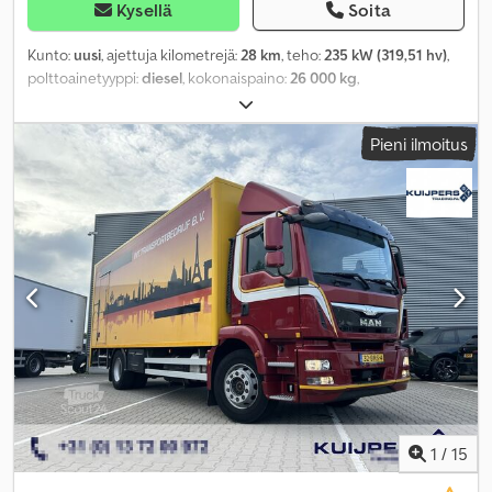
Kysellä
Soita
Kunto:
uusi
, ajettuja kilometrejä:
28 km
, teho:
235 kW (319,51 hv)
,
polttoainetyyppi:
diesel
, kokonaispaino:
26 000 kg
,
akselikokoonpano:
3 akselia
, vaihteistotyyppi:
automaattinen
,
kuormatilan pituus:
7 350 mm
, lastitilan leveys:
2 470 mm
,
Pieni ilmoitus
kuormatilan korkeus:
2 195 mm
, Varusteet:
ABS, ilmastointi,
navigointijärjestelmä, takalaitanostin
,
1
/
15