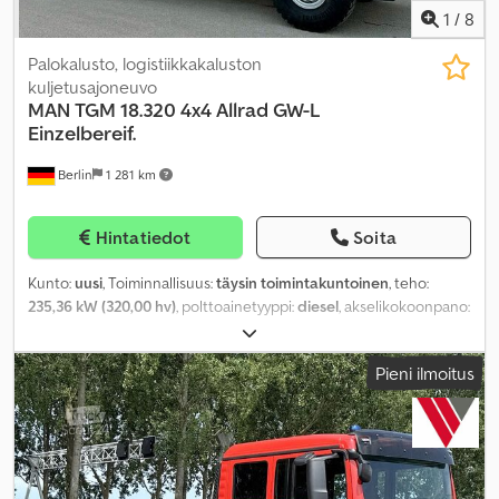
1
/
8
Palokalusto, logistiikkakaluston
kuljetusajoneuvo
MAN
TGM 18.320 4x4 Allrad GW-L
Einzelbereif.
Berlin
1 281 km
Hintatiedot
Soita
Kunto:
uusi
, Toiminnallisuus:
täysin toimintakuntoinen
, teho:
235,36 kW (320,00 hv)
, polttoainetyyppi:
diesel
, akselikokoonpano:
4x4
, Valmistusvuosi:
2025
, Varusteet:
ilmastointi, keskuslukitus,
neliveto, perävaunukytkin, takalaitanostin, tasauspyörästön
Pieni ilmoitus
lukko, turvatyyny
,