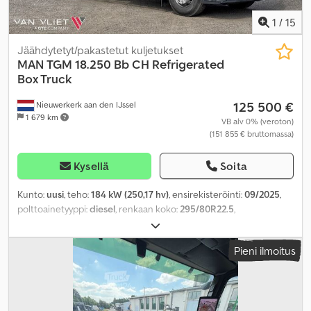
1
/
15
Jäähdytetyt/pakastetut kuljetukset
MAN
TGM 18.250 Bb CH Refrigerated
Box Truck
125 500 €
Nieuwerkerk aan den IJssel
1 679 km
VB alv 0% (veroton)
(151 855 € bruttomassa)
Kysellä
Soita
Kunto:
uusi
, teho:
184 kW (250,17 hv)
, ensirekisteröinti:
09/2025
,
polttoainetyyppi:
diesel
, renkaan koko:
295/80R22.5
,
akselikokoonpano:
4x2
, akseliväli:
4 430 mm
, polttoaine:
diesel
,
polttoainesäiliön tilavuus:
220 l
, väri:
valkoinen
, ohjaamo:
Pieni ilmoitus
päiväohjaamo
, vaihteistotyyppi:
automaattinen
, päästöluokka:
Euro 5
, jousitus:
teräs
, kokonaispituus:
7 850 mm
, kokonaisleveys:
2 500 mm
, kokonaiskorkeus:
4 100 mm
, kuormatilan pituus:
5 800
mm
, lastitilan leveys:
2 450 mm
, kuormatilan korkeus:
2 400 mm
,
Valmistusvuosi:
2025
, Varusteet:
AdBlue, ilmastointi
,