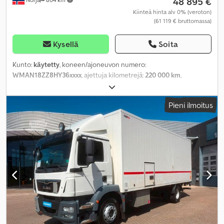
48 895 €
Kiinteä hinta alv 0% (veroton)
(61 119 € bruttomassa)
Kysellä
Soita
Kunto:
käytetty
, koneen/ajoneuvon numero:
WMAN18ZZ8HY36xxxx
, ajettuja kilometrejä:
220 000 km
,
Valmistusvuosi:
2017
,
Pieni ilmoitus