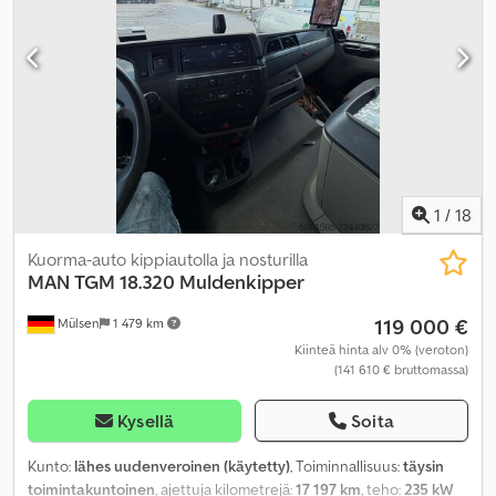
1
/
18
Kuorma-auto kippiautolla ja nosturilla
MAN
TGM 18.320 Muldenkipper
119 000 €
Mülsen
1 479 km
Kiinteä hinta alv 0% (veroton)
(141 610 € bruttomassa)
Kysellä
Soita
Kunto:
lähes uudenveroinen (käytetty)
, Toiminnallisuus:
täysin
toimintakuntoinen
, ajettuja kilometrejä:
17 197 km
, teho:
235 kW