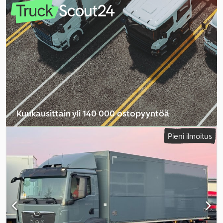
kuormatilan pituus:
7 300 mm
, lastitilan leveys:
2 480 mm
,
kuormatilan korkeus:
2 100 mm
, Varusteet:
ABS, ilmastointi,
navigointijärjestelmä, takalaitanostin
,
Kuukausittain yli 140 000 ostopyyntöä
Valitse jälleenmyyjäpaketti
Pieni ilmoitus