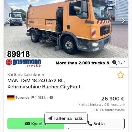
1
/
1
Kadunlakaisukone
MAN
TGM 18.240 4x2 BL,
Kehrmaschine Bucher CityFant
26 900 €
Bovenden
1 493 km
Kiinteä hinta alv 0% (veroton)
(32 011 € bruttomassa)
Tallenna haku
Kysellä
Soita