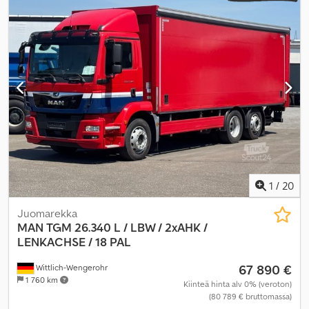
navigointijärjestelmä, takalaitanostin
,
1
/
20
Juomarekka
MAN
TGM 26.340 L / LBW / 2xAHK /
LENKACHSE / 18 PAL
67 890 €
Wittlich-Wengerohr
1 760 km
Kiinteä hinta alv 0% (veroton)
(80 789 € bruttomassa)