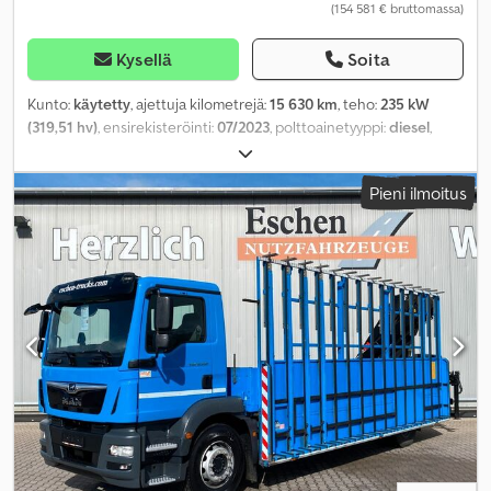
(154 581 € bruttomassa)
Kysellä
Soita
Kunto:
käytetty
, ajettuja kilometrejä:
15 630 km
, teho:
235 kW
(319,51 hv)
, ensirekisteröinti:
07/2023
, polttoainetyyppi:
diesel
,
omamassa:
10 195 kg
, maksimi kuormauspaino:
7 805 kg
,
kokonaispaino:
18 000 kg
, akselikokoonpano:
4x4
, seuraava
Pieni ilmoitus
tarkastus (TÜV):
04/2026
, jarrut:
vakio kaasu
, väri:
valkoinen
,
ohjaamo:
päiväohjaamo
, vaihteistotyyppi:
automaattinen
,
päästöluokka:
Euro 6
, jousitus:
teräs
, istuimien määrä:
2
,
kuormatilan pituus:
4 600 mm
, lastitilan leveys:
2 480 mm
,
kuormatilan korkeus:
800 mm
, Varusteet:
ABS,
ajoneuvotietokone, hytti, ilmastointi, keskuslukitus, lisäajovalot,
luistonesto, neliveto, nosturi, perävaunukytkin, sumuvalot,
tasauspyörästön lukko, tehostettu ohjaus,
vakionopeudensäädin
,