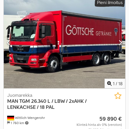
Pieni ilmoitus
kuormatilan pituus:
7 300 mm
, lastitilan leveys:
2 480 mm
,
kuormatilan korkeus:
2 100 mm
, Varusteet:
ABS, ilmastointi,
navigointijärjestelmä, takalaitanostin
,
1
/
18
Juomarekka
MAN
TGM 26.340 L / LBW / 2xAHK /
LENKACHSE / 18 PAL
59 890 €
Wittlich-Wengerohr
1 760 km
Kiinteä hinta alv 0% (veroton)