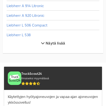
Liebherr A 914 Litronic
Liebherr A 920 Litronic
Liebherr L 506 Compact
Liebherr L 538
Näytä lisää
Liebherr L1-24
Liebherr Lr 1600/2
Liebherr Lr 1750/2
Liebherr Ltc 1050-3.1
TruckScout24
Ilmaiseksi myymälässä
Liebherr Ltm 1030-2.1
Liebherr Ltm 1040-2.1
Käytettyjen hyötyajoneuvojen ja vapaa-ajan ajoneuvojen
ykkössovellus!
Liebherr Ltm 1055-3.2