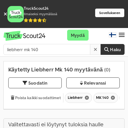
TruckScout24
Sovellukseen
Ilmaiseksi myymälässä
Myydä
Haku
Käytetty Liebherr Mk 140 myytävänä
(0)
Suodatin
Relevanssi
Liebherr
MK 140
M
Poista kaikki suodattimet
Valitettavasti ei löytynyt tuloksia haulle