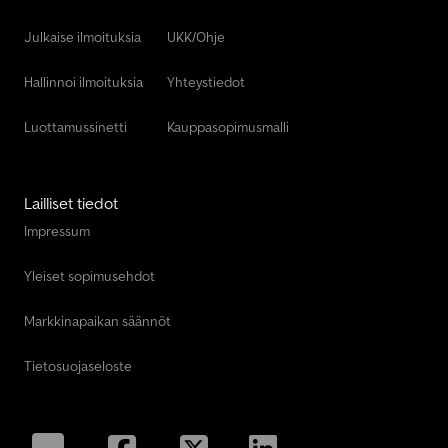
Liebherr Nosturi
Julkaise ilmoituksia
UKK/Ohje
Liebherr Pyöräkuormaaja
Hallinnoi ilmoituksia
Yhteystiedot
Luottamussinetti
Kauppasopimusmalli
Lailliset tiedot
Impressum
Yleiset sopimusehdot
Markkinapaikan säännöt
Tietosuojaseloste