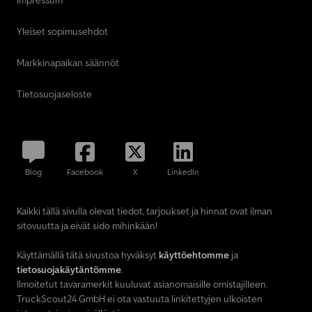
Impressum
Yleiset sopimusehdot
Markkinapaikan säännöt
Tietosuojaseloste
Blog
Facebook
X
LinkedIn
Kaikki tällä sivulla olevat tiedot, tarjoukset ja hinnat ovat ilman
sitovuutta ja eivät sido mihinkään!
Käyttämällä tätä sivustoa hyväksyt
käyttöehtomme
ja
tietosuojakäytäntömme
.
Ilmoitetut tavaramerkit kuuluvat asianomaisille omistajilleen.
TruckScout24 GmbH ei ota vastuuta linkitettyjen ulkoisten