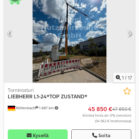
1
/
17
Torninosturi
LIEBHERR
L1-24*TOP ZUSTAND*
45 850 €
Röttenbach
1 687 km
47 850 €
Kiinteä hinta alv 0% (veroton)
(54 562 € bruttomassa)
Kysellä
Soita