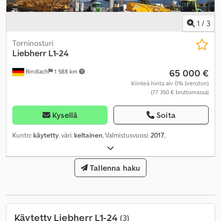
1
/
3
Torninosturi
Liebherr
L1-24
65 000 €
Bindlach
1 588 km
Kiinteä hinta alv 0% (veroton)
(77 350 € bruttomassa)
Kysellä
Soita
Kunto:
käytetty
, väri:
keltainen
, Valmistusvuosi:
2017
,
Tallenna haku
Käytetty Liebherr L1-24
(3)