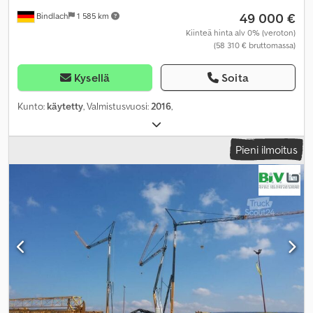
49 000 €
Bindlach
1 585 km
Kiinteä hinta alv 0% (veroton)
(58 310 € bruttomassa)
Kysellä
Soita
Kunto:
käytetty
, Valmistusvuosi:
2016
,
Pieni ilmoitus