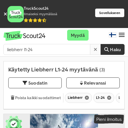
TruckScout24
Sovellukseen
Ilmaiseksi myymälässä
Myydä
Haku
Käytetty Liebherr L1-24 myytävänä
(3)
Suodatin
Relevanssi
Liebherr
L1-24
L
Poista kaikki suodattimet
Pieni ilmoitus