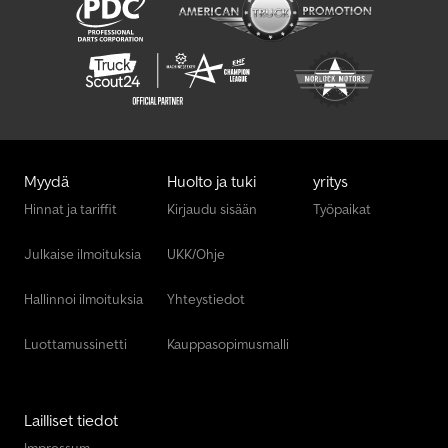
Liebherr Ltm 1090-4.2
Liebherr Ltm 1100-5.2
Liebherr Ltm 1130-5.1
Liebherr Ltm 1300-6.2
Liebherr Ltr 1100
Myydä
Huolto ja tuki
yritys
Liebherr R 924 Litronic
Hinnat ja tariffit
Kirjaudu sisään
Työpaikat
Linde L 12
Julkaise ilmoituksia
UKK/Ohje
Linde L 16
Hallinnoi ilmoituksia
Yhteystiedot
Luottamussinetti
Kauppasopimusmalli
Lailliset tiedot