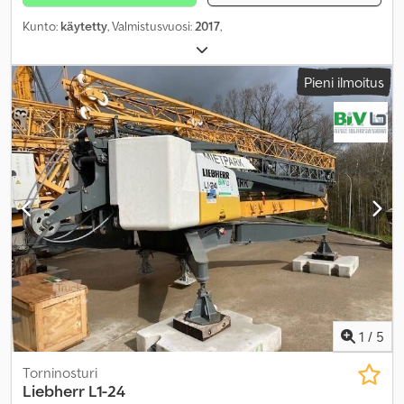
Kunto:
käytetty
, Valmistusvuosi:
2017
,
Pieni ilmoitus
1
/
5
Torninosturi
Liebherr
L1-24