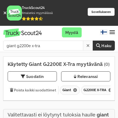
TruckScout24
Sovellukseen
Ilmaiseksi myymälässä
Myydä
Haku
Käytetty Giant G2200E X-Tra myytävänä
(0)
Suodatin
Relevanssi
Giant
G2200E X-TRA
Poista kaikki suodattimet
Valitettavasti ei löytynyt tuloksia haulle
giant