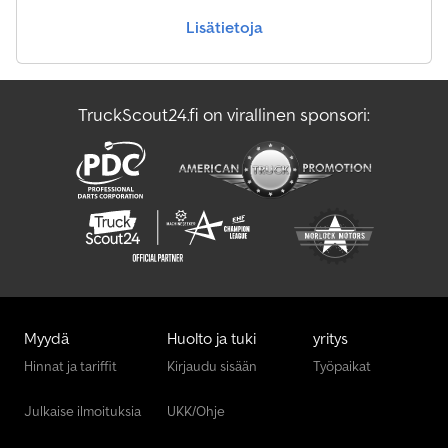
Lisätietoja
TruckScout24.fi on virallinen sponsori:
Myydä
Huolto ja tuki
yritys
Hinnat ja tariffit
Kirjaudu sisään
Työpaikat
Julkaise ilmoituksia
UKK/Ohje