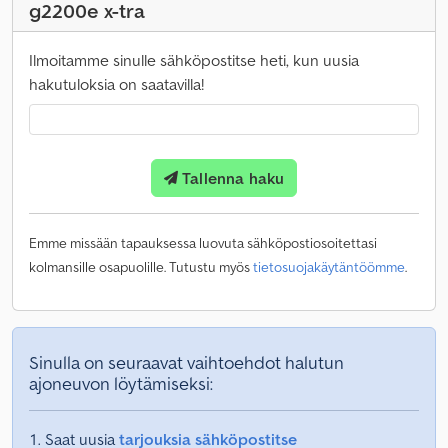
g2200e x-tra
Ilmoitamme sinulle sähköpostitse heti, kun uusia
hakutuloksia on saatavilla!
Tallenna haku
Emme missään tapauksessa luovuta sähköpostiosoitettasi
kolmansille osapuolille. Tutustu myös
tietosuojakäytäntöömme
.
Sinulla on seuraavat vaihtoehdot halutun
ajoneuvon löytämiseksi:
Saat uusia
tarjouksia sähköpostitse