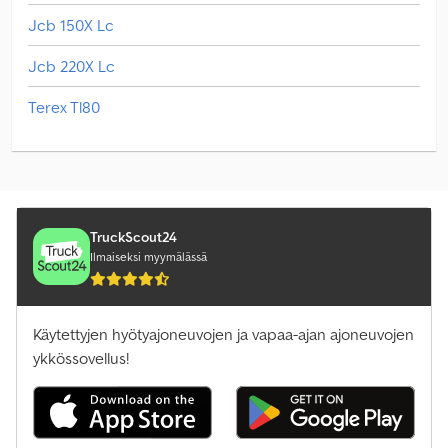
Jcb 150X Lc
Jcb 220X Lc
Terex Tl80
TruckScout24
Ilmaiseksi myymälässä
Käytettyjen hyötyajoneuvojen ja vapaa-ajan ajoneuvojen
ykkössovellus!