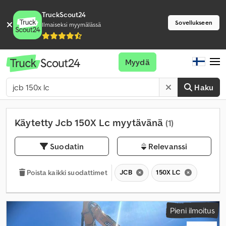
TruckScout24
Sovellukseen
Ilmaiseksi myymälässä
Myydä
Haku
Käytetty Jcb 150X Lc myytävänä
(1)
Suodatin
Relevanssi
JCB
150X LC
Poista kaikki suodattimet
Pieni ilmoitus