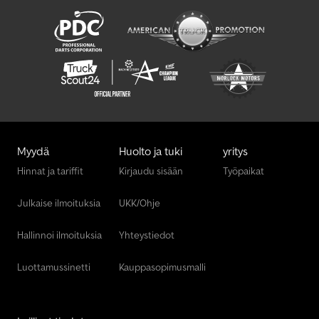
Jlg 660Sj
Myydä
Huolto ja tuki
yritys
Hinnat ja tariffit
Kirjaudu sisään
Työpaikat
Julkaise ilmoituksia
UKK/Ohje
Hallinnoi ilmoituksia
Yhteystiedot
Luottamussinetti
Kauppasopimusmalli