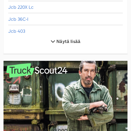
Jcb 220X Lc
Jcb 36C-I
Jcb 403
Näytä lisää
Jcb 406
Jcb 407
Jcb 409
Jcb 525-60 Hi Viz
Jcb 525-60E
Jcb 533-105
Jcb 535-95
Jcb 540-140 Hi-Viz
Kuukausittain yli 140 000 ostopyyntöä