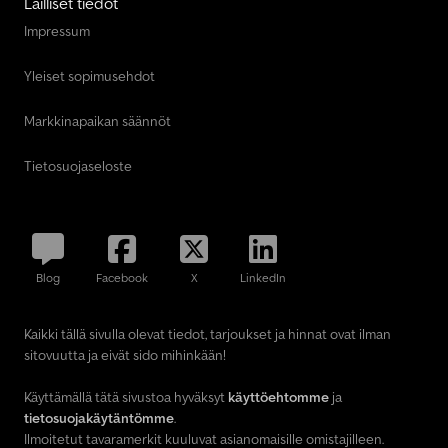
Lailliset tiedot
Impressum
Yleiset sopimusehdot
Markkinapaikan säännöt
Tietosuojaseloste
Blog
Facebook
X
LinkedIn
Kaikki tällä sivulla olevat tiedot, tarjoukset ja hinnat ovat ilman
sitovuutta ja eivät sido mihinkään!
Käyttämällä tätä sivustoa hyväksyt
käyttöehtomme
ja
tietosuojakäytäntömme
.
Ilmoitetut tavaramerkit kuuluvat asianomaisille omistajilleen.