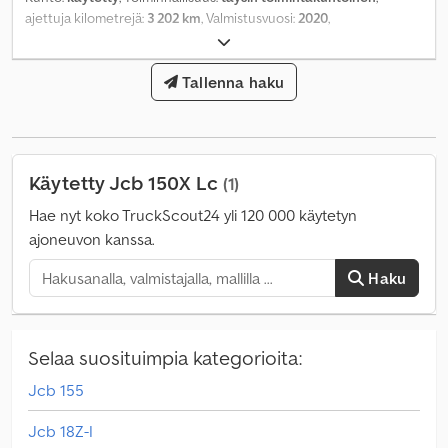
ajettuja kilometrejä:
3 202 km
, Valmistusvuosi:
2020
,
Tallenna haku
Käytetty Jcb 150X Lc
(1)
Hae nyt koko TruckScout24 yli 120 000 käytetyn
ajoneuvon kanssa.
Haku
Selaa suosituimpia kategorioita:
Jcb 155
Jcb 18Z-I