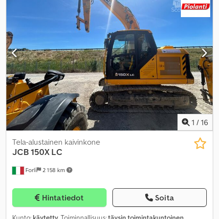
1
/
16
Tela-alustainen kaivinkone
JCB
150X LC
Forlì
2 158 km
Hintatiedot
Soita
Kunto:
käytetty
, Toiminnallisuus:
täysin toimintakuntoinen
,