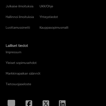
Still Rx 50-15
Julkaise ilmoituksia
UKK/Ohje
Still Rx 60-50
Hallinnoi ilmoituksia
Yhteystiedot
Luottamussinetti
Kauppasopimusmalli
Lailliset tiedot
Impressum
Yleiset sopimusehdot
Markkinapaikan säännöt
Tietosuojaseloste