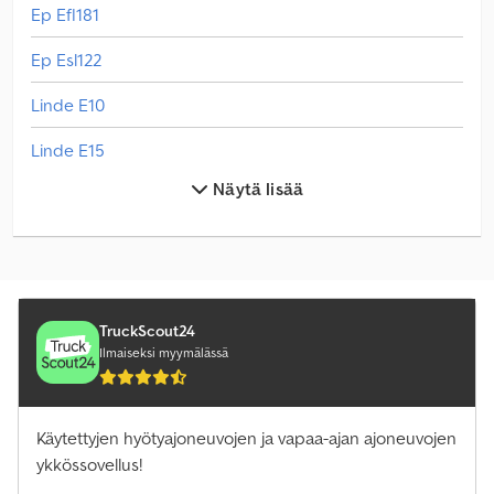
Ep Efl181
Ep Esl122
Linde E10
Linde E15
Näytä lisää
Linde E16C
Linde E16P
Linde E16Ph
Linde E20
TruckScout24
Ilmaiseksi myymälässä
Linde E20L
Linde E20Phl
Käytettyjen hyötyajoneuvojen ja vapaa-ajan ajoneuvojen
ykkössovellus!
Linde E20Pl