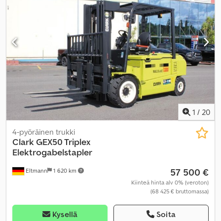
1
/
20
4-pyöräinen trukki
Clark
GEX50 Triplex
Elektrogabelstapler
57 500 €
Eltmann
1 620 km
Kiinteä hinta alv 0% (veroton)
(68 425 € bruttomassa)
Kysellä
Soita