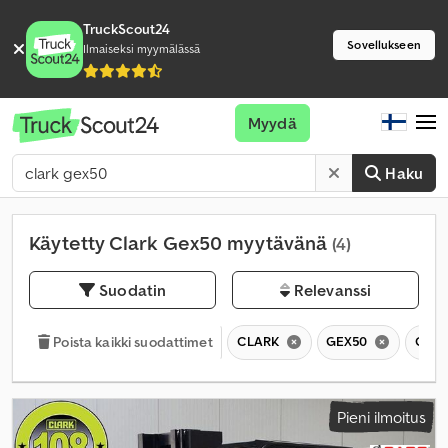
TruckScout24
Sovellukseen
Ilmaiseksi myymälässä
Myydä
Haku
Käytetty Clark Gex50 myytävänä
(4)
Suodatin
Relevanssi
CLARK
GEX50
GEX
Poista kaikki suodattimet
Pieni ilmoitus