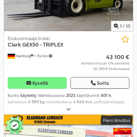
1
/
10
Etukuormaaja trukki
Clark
GEX50 - TRIPLEX
43 100 €
Hamburg
1 312 km
Kiinteä hinta alv 0% (veroton)
(51 289 € bruttomassa)
Kysellä
Soita
Kunto:
käytetty
, Valmistusvuosi:
2023
, käyttötunnit:
601 h
,
kantavuus:
4 990 kg
, nostokorkeus:
4 540 mm
, polttoainetyyppi:
sähköinen
, mastityyppi:
triplex
, rakennuskorkeus:
2 310 mm
,
renkaiden kunto:
50 prosentti
, eturenkaan koko:
28x12,5-15
,
Pieni ilmoitus
takarenkaan koko:
21x8-9
, omamassa:
8 371 kg
, kokonaispituus:
3 140 mm
, väri:
muu
,