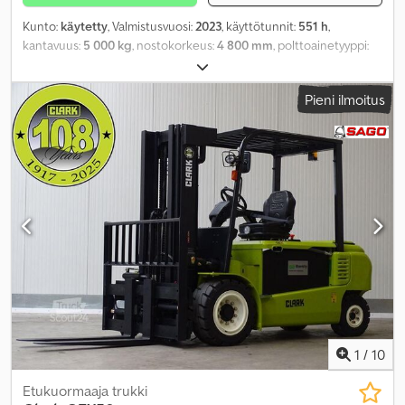
Kunto:
käytetty
, Valmistusvuosi:
2023
, käyttötunnit:
551 h
,
kantavuus:
5 000 kg
, nostokorkeus:
4 800 mm
, polttoainetyyppi:
sähköinen
, mastityyppi:
triplex
, rakennuskorkeus:
2 320 mm
,
renkaiden kunto:
50 prosentti
, eturenkaan koko:
28x12,5-15
,
Pieni ilmoitus
takarenkaan koko:
21x8-9
, omamassa:
8 434 kg
, kokonaispituus:
3 000 mm
, väri:
muu
,
1
/
10
Etukuormaaja trukki