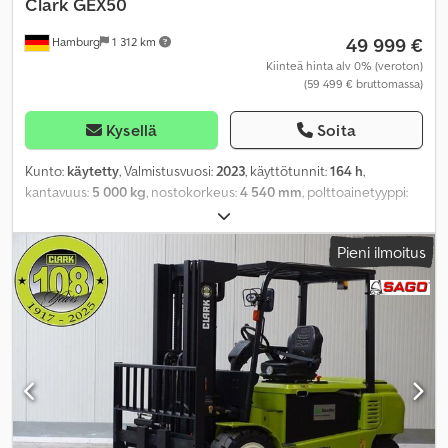
Clark
GEX50
49 999 €
Hamburg
1 312 km
Kiinteä hinta alv 0% (veroton)
(59 499 € bruttomassa)
Kysellä
Soita
Kunto:
käytetty
, Valmistusvuosi:
2023
, käyttötunnit:
164 h
,
kantavuus:
5 000 kg
, nostokorkeus:
4 540 mm
, polttoainetyyppi:
sähköinen
, mastityyppi:
triplex
, rakennuskorkeus:
2 310 mm
,
renkaiden kunto:
50 prosentti
, eturenkaan koko:
28x12,5-15
,
Pieni ilmoitus
takarenkaan koko:
21x8-9
, omamassa:
8 371 kg
, kokonaispituus:
3 140 mm
, väri:
muu
,