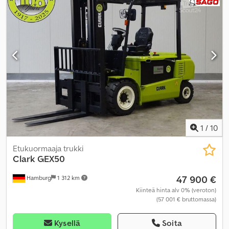
1
/
10
Etukuormaaja trukki
Clark
GEX50
47 900 €
Hamburg
1 312 km
Kiinteä hinta alv 0% (veroton)
(57 001 € bruttomassa)
Kysellä
Soita