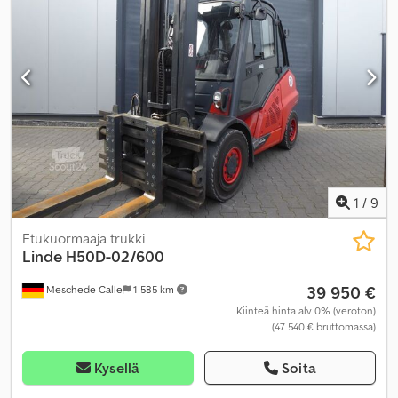
1
/
9
Etukuormaaja trukki
Linde
H50D-02/600
39 950 €
Meschede Calle
1 585 km
Kiinteä hinta alv 0% (veroton)
(47 540 € bruttomassa)
Kysellä
Soita