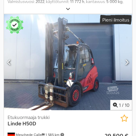
Valmistusvuosi:
2022
, käyttötunnit:
11 772 h
, kantavuus:
5 000 kg
,
nostokorkeus:
4 610 mm
, vapaa nostokorkeus:
1 450 mm
,
polttoainetyyppi:
diesel
, mastityyppi:
triplex
, rakennuskorkeus:
Pieni ilmoitus
2 530 mm
, Varusteet:
hytti, sivuttainen siirto
,
1
/
10
Etukuormaaja trukki
Linde
H50D
29 500 €
Meschede Calle
1 585 km