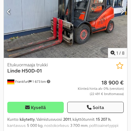
1
/
8
Etukuormaaja trukki
Linde
H50D-01
18 900 €
Frankfurt
1 673 km
Kiinteä hinta alv 0% (veroton)
(22 491 € bruttomassa)
Kysellä
Soita
Kunto:
käytetty
, Valmistusvuosi:
2011
, käyttötunnit:
15 207 h
,
kantavuus:
5 000 kg
, nostokorkeus:
3 700 mm
, polttoainetyyppi: