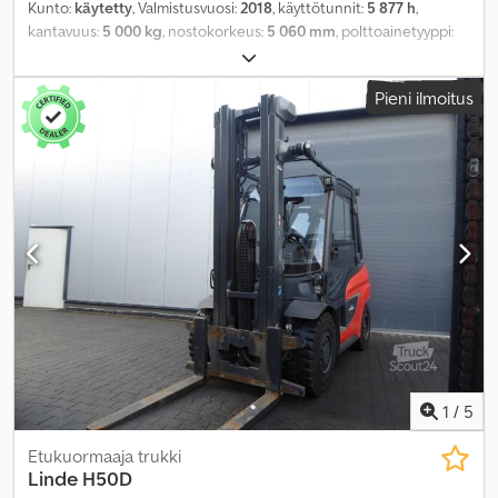
Kunto:
käytetty
, Valmistusvuosi:
2018
, käyttötunnit:
5 877 h
,
kantavuus:
5 000 kg
, nostokorkeus:
5 060 mm
, polttoainetyyppi:
diesel
, mastityyppi:
triplex
, rakennuskorkeus:
2 700 mm
, renkaiden
kunto:
60 prosentti
, väri:
muu
,
Pieni ilmoitus
1
/
5
Etukuormaaja trukki
Linde
H50D