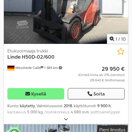
1
/
10
Etukuormaaja trukki
Linde
H50D-02/600
29 950 €
Meschede Calle
1 585 km
Kiinteä hinta alv 0% (veroton)
(35 640 € bruttomassa)
Kysellä
Soita
Kunto:
käytetty
, Valmistusvuosi:
2018
, käyttötunnit:
9 900 h
,
kantavuus:
5 000 kg
, nostokorkeus:
4 680 mm
, polttoainetyyppi:
diesel
, mastityyppi:
triplex
, rakennuskorkeus:
2 430 mm
, renkaiden
kunto:
100 prosentti
, väri:
muu
,
Pieni ilmoitus