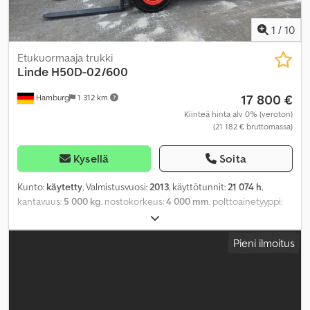
1
/
10
Etukuormaaja trukki
Linde
H50D-02/600
17 800 €
Hamburg
1 312 km
Kiinteä hinta alv 0% (veroton)
(21 182 € bruttomassa)
Kysellä
Soita
Kunto:
käytetty
, Valmistusvuosi:
2013
, käyttötunnit:
21 074 h
,
kantavuus:
5 000 kg
, nostokorkeus:
4 000 mm
, polttoainetyyppi:
diesel
, mastityyppi:
dupleksi
, rakennuskorkeus:
2 860 mm
,
renkaiden kunto:
50 prosentti
, eturenkaan koko:
3.00-15
,
Pieni ilmoitus
takarenkaan koko:
2.50-15
, omamassa:
7 250 kg
, kokonaispituus:
3 200 mm
, väri:
muu
,