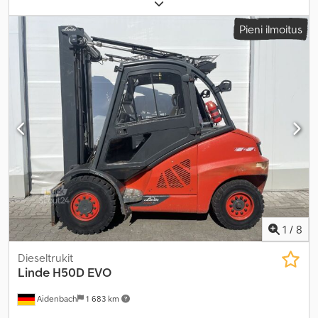
diesel
, rakennuskorkeus:
2 750 mm
, renkaiden kunto:
80
prosentti
, omamassa:
7 780 kg
, väri:
muu
,
Pieni ilmoitus
1
/
8
Dieseltrukit
Linde
H50D EVO
Aidenbach
1 683 km