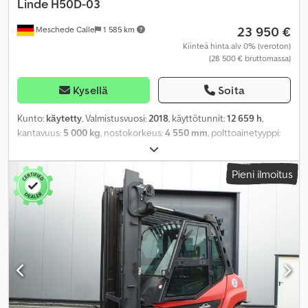
Linde
H50D-03
23 950 €
Meschede Calle
1 585 km
Kiinteä hinta alv 0% (veroton)
(28 500 € bruttomassa)
Kysellä
Soita
Kunto:
käytetty
, Valmistusvuosi:
2018
, käyttötunnit:
12 659 h
,
kantavuus:
5 000 kg
, nostokorkeus:
4 550 mm
, polttoainetyyppi:
diesel
, rakennuskorkeus:
3 200 mm
, renkaiden kunto:
60
prosentti
, väri:
muu
,
Pieni ilmoitus