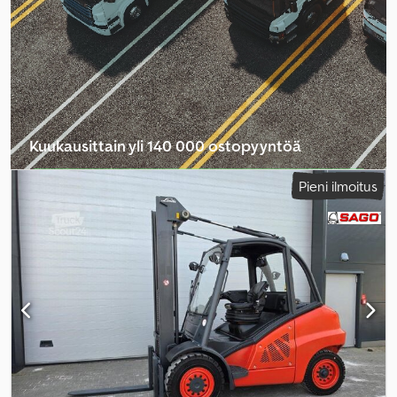
Kuukausittain yli 140 000 ostopyyntöä
Valitse jälleenmyyjäpaketti
Pieni ilmoitus