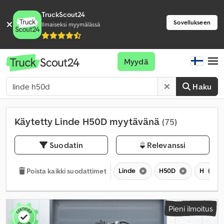
TruckScout24
Sovellukseen
Ilmaiseksi myymälässä
Myydä
Haku
Käytetty Linde H50D myytävänä
(75)
Suodatin
Relevanssi
Linde
H50D
H
Poista kaikki suodattimet
Pieni ilmoitus