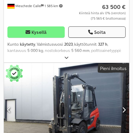
63 500 €
Meschede Calle
1 585 km
Kiinteä hinta alv 0% (veroton)
(75 565 € bruttomassa)
Kysellä
Soita
Kunto:
käytetty
, Valmistusvuosi:
2023
, käyttötunnit:
327 h
,
kantavuus:
5 000 kg
, nostokorkeus:
5 560 mm
, polttoainetyyppi:
diesel
, mastityyppi:
triplex
, renkaiden kunto:
100 prosentti
, väri:
muu
,
Pieni ilmoitus