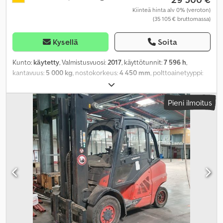
Kiinteä hinta alv 0% (veroton)
(35 105 € bruttomassa)
Kysellä
Soita
Kunto:
käytetty
, Valmistusvuosi:
2017
, käyttötunnit:
7 596 h
,
kantavuus:
5 000 kg
, nostokorkeus:
4 450 mm
, polttoainetyyppi:
diesel
, renkaiden kunto:
60 prosentti
, väri:
muu
,
Pieni ilmoitus