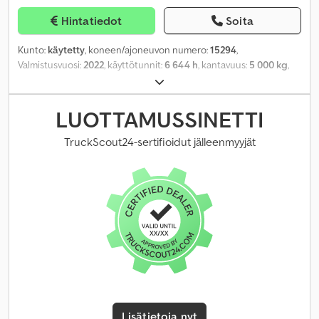
Hintatiedot
Soita
Kunto:
käytetty
, koneen/ajoneuvon numero:
15294
,
Valmistusvuosi:
2022
, käyttötunnit:
6 644 h
, kantavuus:
5 000 kg
,
nostokorkeus:
5 560 mm
, vapaa nostokorkeus:
1 800 mm
,
rakennuskorkeus:
2 860 mm
, eturenkaan koko:
315/70-15
,
takarenkaan koko:
250/70-15
, kokonaispaino:
7 451 kg
,
LUOTTAMUSSINETTI
TruckScout24-sertifioidut jälleenmyyjät
Lisätietoja nyt