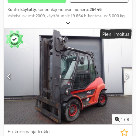
Kunto:
käytetty
, koneen/ajoneuvon numero:
26446
,
Valmistusvuosi:
2009
, käyttötunnit:
19 664 h
, kantavuus:
5 000 kg
,
nostokorkeus:
4 400 mm
, polttoainetyyppi:
diesel
, mastityyppi:
simplex
, rakennuskorkeus:
3 070 mm
, Varusteet:
hytti, sivuttainen
Pieni ilmoitus
siirto
,
1
/
8
Etukuormaaja trukki