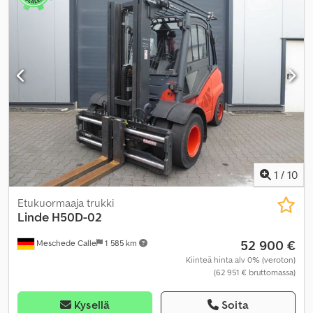
1
/
10
Etukuormaaja trukki
Linde
H50D-02
52 900 €
Meschede Calle
1 585 km
Kiinteä hinta alv 0% (veroton)
(62 951 € bruttomassa)
Kysellä
Soita