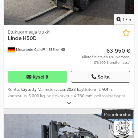
1
/
5
Etukuormaaja trukki
Linde
H50D
63 950 €
Meschede Calle
1 585 km
Kiinteä hinta alv 0% (veroton)
(76 100 € bruttomassa)
Kysellä
Soita
Kunto:
käytetty
, Valmistusvuosi:
2023
, käyttötunnit:
401 h
,
kantavuus:
5 000 kg
, nostokorkeus:
4 760 mm
, polttoainetyyppi:
diesel
, mastityyppi:
triplex
, renkaiden kunto:
100 prosentti
, väri:
muu
,
Pieni ilmoitus