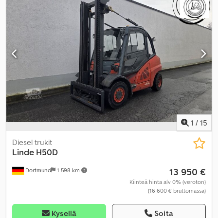
1
/
15
Diesel trukit
Linde
H50D
13 950 €
Dortmund
1 598 km
Kiinteä hinta alv 0% (veroton)
(16 600 € bruttomassa)
Kysellä
Soita