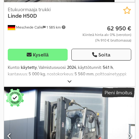
Etukuormaaja trukki
Linde
H50D
62 950 €
Meschede Calle
1 585 km
Kiinteä hinta alv 0% (veroton)
(74 910 € bruttomassa)
Kysellä
Soita
Kunto:
käytetty
, Valmistusvuosi:
2024
, käyttötunnit:
541 h
,
kantavuus:
5 000 kg
, nostokorkeus:
5 560 mm
, polttoainetyyppi:
diesel
, mastityyppi:
triplex
, rakennuskorkeus:
2 870 mm
, renkaiden
kunto:
100 prosentti
, väri:
muu
,
Pieni ilmoitus