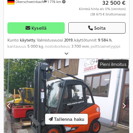
32 500 €
Oberschweinbach
1 776 km
Kiinteä hinta alv 0% (veroton)
(38 675 € bruttomassa)
Kysellä
Soita
Kunto:
käytetty
, Valmistusvuosi:
2019
, käyttötunnit:
9 584 h
,
kantavuus:
5 000 kg
, nostokorkeus:
3 700 mm
, polttoainetyyppi:
diesel
, rakennuskorkeus:
2 870 mm
, renkaiden kunto:
50
prosentti
, väri:
muu
,
Pieni ilmoitus
Tallenna haku