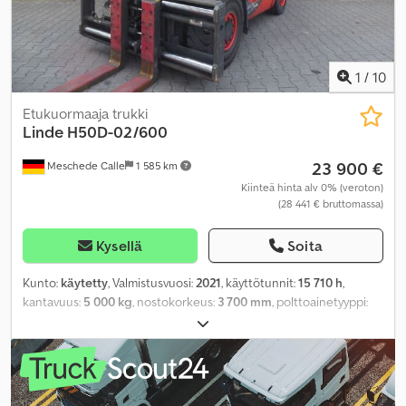
1
/
10
Etukuormaaja trukki
Linde
H50D-02/600
23 900 €
Meschede Calle
1 585 km
Kiinteä hinta alv 0% (veroton)
(28 441 € bruttomassa)
Kysellä
Soita
Kunto:
käytetty
, Valmistusvuosi:
2021
, käyttötunnit:
15 710 h
,
kantavuus:
5 000 kg
, nostokorkeus:
3 700 mm
, polttoainetyyppi:
diesel
, rakennuskorkeus:
2 900 mm
, renkaiden kunto:
100
prosentti
, väri:
muu
,