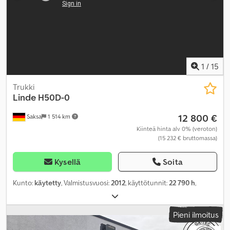
1
/
15
Trukki
Linde
H50D-0
12 800 €
Saksa
1 514 km
Kiinteä hinta alv 0% (veroton)
(15 232 € bruttomassa)
Kysellä
Soita
Kunto:
käytetty
, Valmistusvuosi:
2012
, käyttötunnit:
22 790 h
,
Pieni ilmoitus