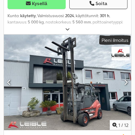
Kysellä
Soita
Kunto:
käytetty
, Valmistusvuosi:
2024
, käyttötunnit:
301 h
,
kantavuus:
5 000 kg
, nostokorkeus:
5 560 mm
, polttoainetyyppi:
diesel
, mastityyppi:
triplex
, rakennuskorkeus:
2 870 mm
, renkaiden
kunto:
100 prosentti
, väri:
muu
,
Pieni ilmoitus
1
/
12