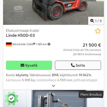
1
/
9
Etukuormaaja trukki
Linde
H50D-03
21 500 €
Meschede Calle
1 585 km
Kiinteä hinta alv 0% (veroton)
(25 585 € bruttomassa)
Kysellä
Soita
Kunto:
käytetty
, Valmistusvuosi:
2016
, käyttötunnit:
10 042 h
,
kantavuus:
5 000 kg
, nostokorkeus:
4 550 mm
, polttoainetyyppi:
diesel
, rakennuskorkeus:
3 200 mm
, renkaiden kunto:
60
prosentti
, väri:
muu
,
Pieni ilmoitus