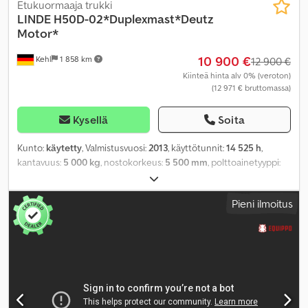
Etukuormaaja trukki
LINDE
H50D-02*Duplexmast*Deutz
Motor*
10 900 €
Kehl
1 858 km
12 900 €
Kiinteä hinta alv 0% (veroton)
(12 971 € bruttomassa)
Kysellä
Soita
Kunto:
käytetty
, Valmistusvuosi:
2013
, käyttötunnit:
14 525 h
,
kantavuus:
5 000 kg
, nostokorkeus:
5 500 mm
, polttoainetyyppi:
diesel
, rakennuskorkeus:
2 750 mm
, vaihteistotyyppi:
automaattinen
, Varusteet:
hytti, pääharja
,
Pieni ilmoitus