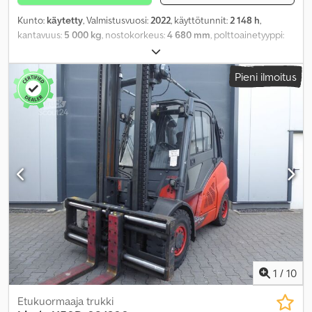
Kunto:
käytetty
, Valmistusvuosi:
2022
, käyttötunnit:
2 148 h
,
kantavuus:
5 000 kg
, nostokorkeus:
4 680 mm
, polttoainetyyppi:
diesel
, mastityyppi:
triplex
, rakennuskorkeus:
2 530 mm
, renkaiden
kunto:
100 prosentti
, väri:
muu
,
Pieni ilmoitus
1
/
10
Etukuormaaja trukki