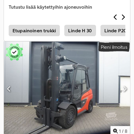
Tutustu lisää käytettyihin ajoneuvoihin
D
Etupainoinen trukki
Linde H 30
Linde P20
Pieni ilmoitus
1
/
8