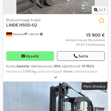
1
/
7
Etukuormaaja trukki
LINDE
H50D-02
15 900 €
Deensen
1 482 km
Kiinteä hinta alv 0% (veroton)
(18 921 € bruttomassa)
Kysellä
Soita
Kunto:
käytetty
, Valmistusvuosi:
2014
, käyttötunnit:
10 352 h
,
kantavuus:
5 000 kg
, polttoainetyyppi:
diesel
, vaihteistotyyppi:
automaattinen
, Varusteet:
hytti
,
Pieni ilmoitus