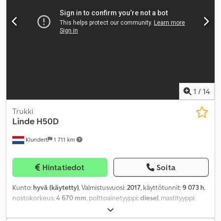
1
/
14
Trukki
Linde
H50D
Klundert
1 711 km
Hintatiedot
Soita
Kunto:
hyvä (käytetty)
, Valmistusvuosi:
2017
, käyttötunnit:
9 073 h
,
nostokorkeus:
4 670 mm
, polttoainetyyppi:
diesel
, mastityyppi:
triplex
, vaihteistotyyppi:
hydrostaattinen
, haarukan pituus:
1 150
mm
, väri:
punainen
,