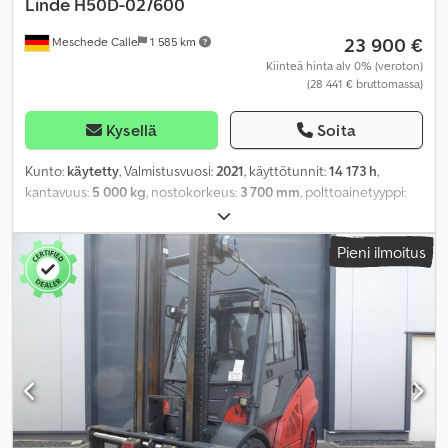
Linde
H50D-02/600
23 900 €
Meschede Calle
1 585 km
Kiinteä hinta alv 0% (veroton)
(28 441 € bruttomassa)
Kysellä
Soita
Kunto:
käytetty
, Valmistusvuosi:
2021
, käyttötunnit:
14 173 h
,
kantavuus:
5 000 kg
, nostokorkeus:
3 700 mm
, polttoainetyyppi:
diesel
, rakennuskorkeus:
2 900 mm
, renkaiden kunto:
100
prosentti
, väri:
muu
,
Pieni ilmoitus