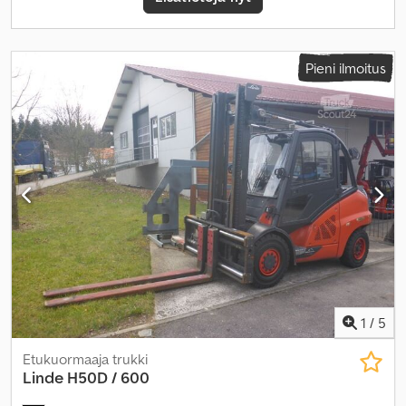
Pieni ilmoitus
1
/
5
Etukuormaaja trukki
Linde
H50D / 600