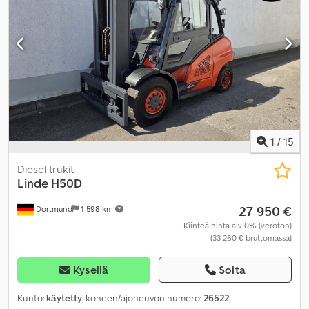
1
/
15
Diesel trukit
Linde
H50D
27 950 €
Dortmund
1 598 km
Kiinteä hinta alv 0% (veroton)
(33 260 € bruttomassa)
Kysellä
Soita
Kunto:
käytetty
, koneen/ajoneuvon numero:
26522
,