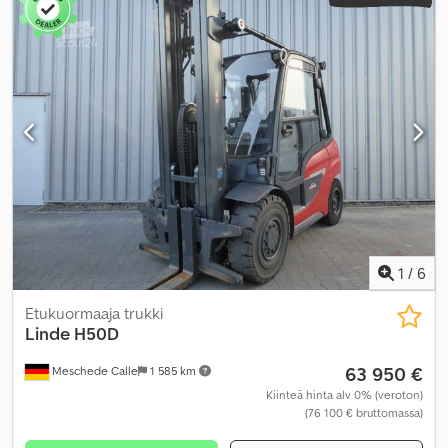
1
/
6
Etukuormaaja trukki
Linde
H50D
63 950 €
Meschede Calle
1 585 km
Kiinteä hinta alv 0% (veroton)
(76 100 € bruttomassa)