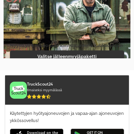
Myynti yli 4 miljoonalle kiinnostuneelle kuukausittain
Valitse jälleenmyyjäpaketti
Luo yksittäinen ilmoitus
TruckScout24
Ilmaiseksi myymälässä
Käytettyjen hyötyajoneuvojen ja vapaa-ajan ajoneuvojen
ykkössovellus!