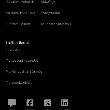
Julkaise ilmoituksia
UKK/Ohje
Hallinnoi ilmoituksia
Yhteystiedot
Luottamussinetti
Kauppasopimusmalli
Lailliset tiedot
Impressum
Yleiset sopimusehdot
Markkinapaikan säännöt
Tietosuojaseloste
Blog
Facebook
X
LinkedIn