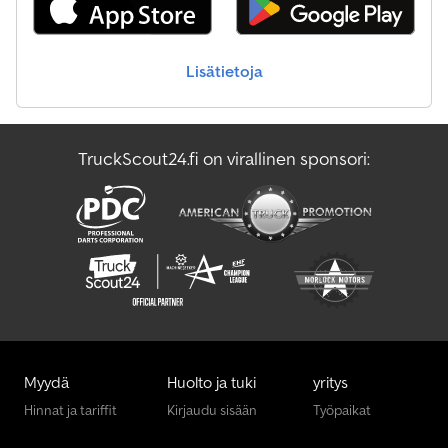
Lisätietoja
TruckScout24.fi on virallinen sponsori:
Myydä
Huolto ja tuki
yritys
Hinnat ja tariffit
Kirjaudu sisään
Työpaikat