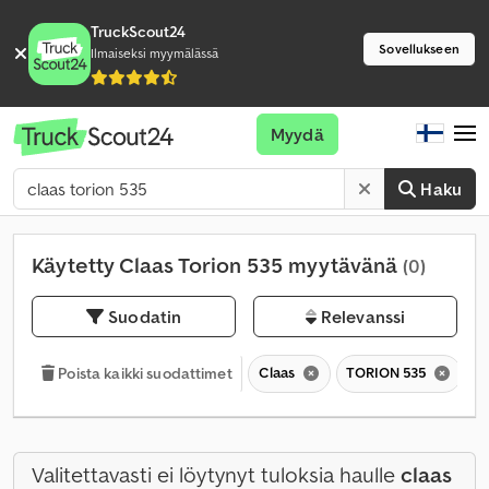
TruckScout24
Sovellukseen
Ilmaiseksi myymälässä
Myydä
Haku
Käytetty Claas Torion 535 myytävänä
(0)
Suodatin
Relevanssi
Claas
TORION 535
T
Poista kaikki suodattimet
Valitettavasti ei löytynyt tuloksia haulle
claas