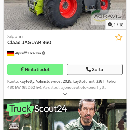
1
/
18
Silppuri
Claas
JAGUAR 960
Alpen
1 632 km
Hintatiedot
Soita
Kunto:
käytetty
, Valmistusvuosi:
2025
, käyttötunnit:
338 h
, teho:
480 kW (652,62 hv)
, Varusteet:
ajoneuvotietokone, hytti,
ilmastointi
,