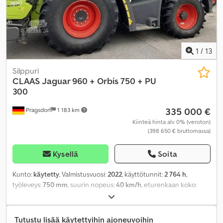
1
/
13
Silppuri
CLAAS
Jaguar 960 + Orbis 750 + PU
300
335 000 €
Pragsdorf
1 183 km
Kiinteä hinta alv 0% (veroton)
(398 650 € bruttomassa)
Kysellä
Soita
Kunto:
käytetty
, Valmistusvuosi:
2022
, käyttötunnit:
2 764 h
,
työleveys:
750 mm
, suurin nopeus:
40 km/h
, eturenkaan koko:
800/70R32 | 70%
, takarenkaan koko:
600/65R28 | 90%
, teho:
478
kW (649,90 hv)
, renkaan koko:
600/65R28
, renkaiden kunto:
90
prosentti
, Varusteet:
ajoneuvotietokone, hytti, ilmastointi,
Tutustu lisää käytettyihin ajoneuvoihin