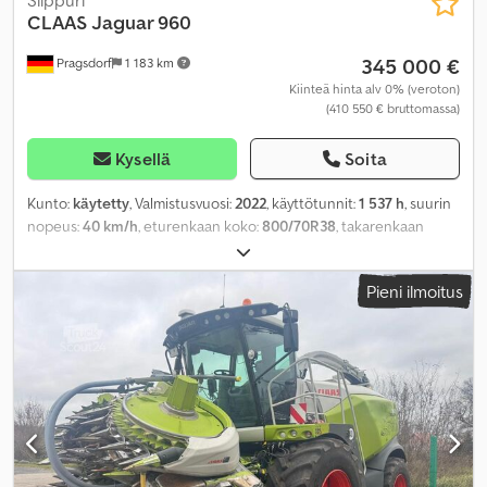
Silppuri
CLAAS
Jaguar 960
345 000 €
Pragsdorf
1 183 km
Kiinteä hinta alv 0% (veroton)
(410 550 € bruttomassa)
Kysellä
Soita
Kunto:
käytetty
, Valmistusvuosi:
2022
, käyttötunnit:
1 537 h
, suurin
nopeus:
40 km/h
, eturenkaan koko:
800/70R38
, takarenkaan
koko:
620/70R30
, teho:
480 kW (652,62 hv)
, renkaan koko:
620/70R30
, Varusteet:
hytti, neliveto
,
Pieni ilmoitus