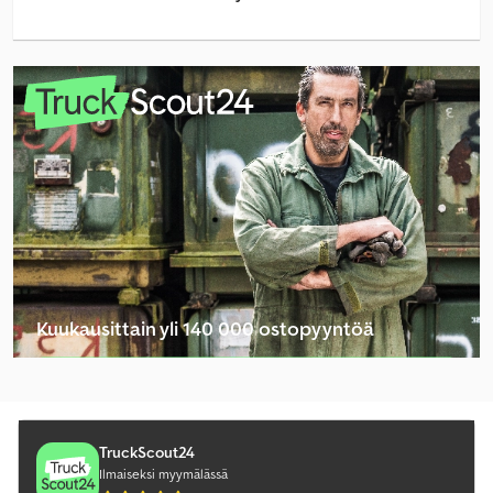
Claas Axion 850
Claas Cargos 8400
Claas Convio 1080
Claas Fl 120
Claas Jaguar 950
Claas Jaguar 970
Claas Lexion 5400
Kuukausittain yli 140 000 ostopyyntöä
Claas Lexion 660
Valitse jälleenmyyjäpaketti
Claas Lexion 670
Claas Lexion 6800
TruckScout24
Ilmaiseksi myymälässä