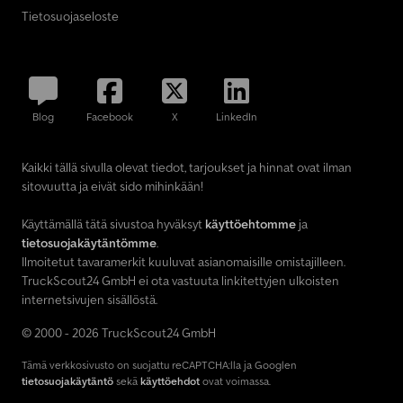
Tietosuojaseloste
Blog
Facebook
X
LinkedIn
Kaikki tällä sivulla olevat tiedot, tarjoukset ja hinnat ovat ilman
sitovuutta ja eivät sido mihinkään!
Käyttämällä tätä sivustoa hyväksyt
käyttöehtomme
ja
tietosuojakäytäntömme
.
Ilmoitetut tavaramerkit kuuluvat asianomaisille omistajilleen.
TruckScout24 GmbH ei ota vastuuta linkitettyjen ulkoisten
internetsivujen sisällöstä.
© 2000 - 2026 TruckScout24 GmbH
Tämä verkkosivusto on suojattu reCAPTCHA:lla ja Googlen
tietosuojakäytäntö
sekä
käyttöehdot
ovat voimassa.