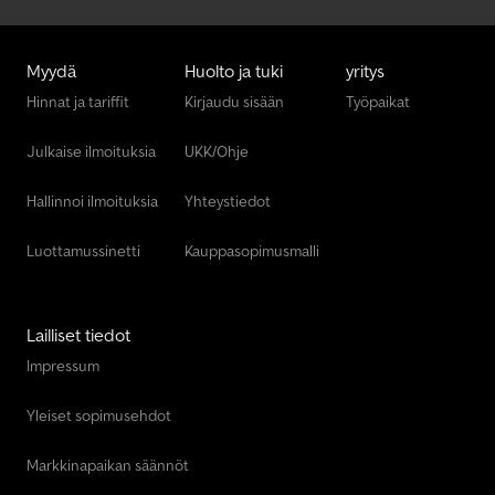
Myydä
Huolto ja tuki
yritys
Hinnat ja tariffit
Kirjaudu sisään
Työpaikat
Julkaise ilmoituksia
UKK/Ohje
Hallinnoi ilmoituksia
Yhteystiedot
Luottamussinetti
Kauppasopimusmalli
Lailliset tiedot
Impressum
Yleiset sopimusehdot
Markkinapaikan säännöt