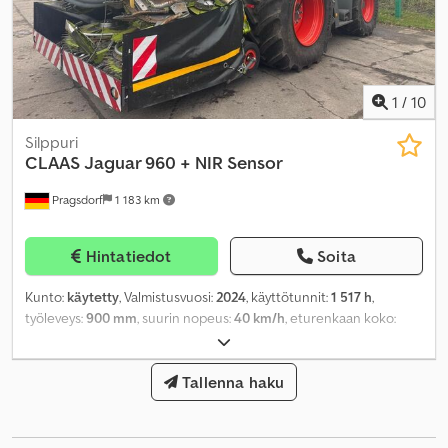
1
/
10
Silppuri
CLAAS
Jaguar 960 + NIR Sensor
Pragsdorf
1 183 km
Hintatiedot
Soita
Kunto:
käytetty
, Valmistusvuosi:
2024
, käyttötunnit:
1 517 h
,
työleveys:
900 mm
, suurin nopeus:
40 km/h
, eturenkaan koko:
800/70R38
, takarenkaan koko:
620/70R30
, teho:
480 kW (652,62
hv)
, renkaan koko:
620/70R30
, Varusteet:
ajoneuvotietokone,
hytti, ilmastointi, neliveto, satotason mittari GPS:llä
Tallenna haku
,