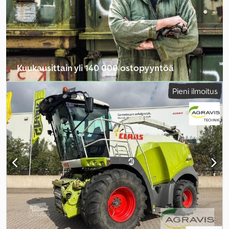
Kuukausittain yli 140 000 ostopyyntöä
Valitse jälleenmyyjäpaketti
Pieni ilmoitus