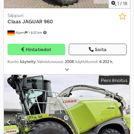
1
/
18
Silppuri
Claas
JAGUAR 960
Alpen
1 632 km
Hintatiedot
Soita
Kunto:
käytetty
, Valmistusvuosi:
2008
, käyttötunnit:
6 202 h
,
Pieni ilmoitus