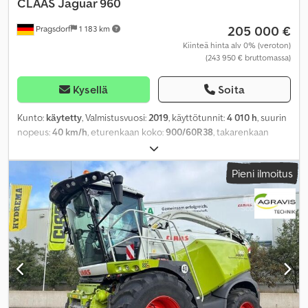
CLAAS
Jaguar 960
205 000 €
Pragsdorf
1 183 km
Kiinteä hinta alv 0% (veroton)
(243 950 € bruttomassa)
Kysellä
Soita
Kunto:
käytetty
, Valmistusvuosi:
2019
, käyttötunnit:
4 010 h
, suurin
nopeus:
40 km/h
, eturenkaan koko:
900/60R38
, takarenkaan
koko:
620/70R30
, teho:
460 kW (625,43 hv)
, renkaan koko:
620/70R30
, Varusteet:
ajoneuvotietokone, hytti, ilmastointi,
Pieni ilmoitus
neliveto, satotason mittari GPS:llä
,