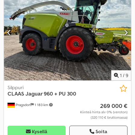
1
/
9
Silppuri
CLAAS
Jaguar 960 + PU 300
269 000 €
Pragsdorf
1 183 km
Kiinteä hinta alv 0% (veroton)
(320 110 € bruttomassa)
Kysellä
Soita