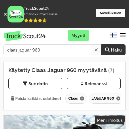
TruckScout24
Sovellukseen
Ilmaiseksi myymälässä
Myydä
Haku
Käytetty Claas Jaguar 960 myytävänä
(7)
Suodatin
Relevanssi
Claas
JAGUAR 960
Poista kaikki suodattimet
Pieni ilmoitus