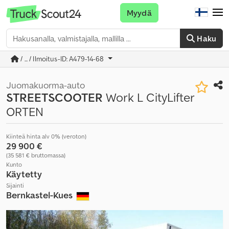
Myydä
Haku
/ ... / Ilmoitus-ID: A479-14-68
Juomakuorma-auto
STREETSCOOTER
Work L CityLifter
ORTEN
Kiinteä hinta alv 0% (veroton)
29 900 €
(35 581 € bruttomassa)
Kunto
Käytetty
Sijainti
Bernkastel-Kues