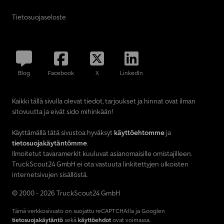
Tietosuojaseloste
Blog
Facebook
X
LinkedIn
Kaikki tällä sivulla olevat tiedot, tarjoukset ja hinnat ovat ilman
sitovuutta ja eivät sido mihinkään!
Käyttämällä tätä sivustoa hyväksyt
käyttöehtomme
ja
tietosuojakäytäntömme
.
Ilmoitetut tavaramerkit kuuluvat asianomaisille omistajilleen.
TruckScout24 GmbH ei ota vastuuta linkitettyjen ulkoisten
internetsivujen sisällöstä.
© 2000 - 2026 TruckScout24 GmbH
Tämä verkkosivusto on suojattu reCAPTCHA:lla ja Googlen
tietosuojakäytäntö
sekä
käyttöehdot
ovat voimassa.