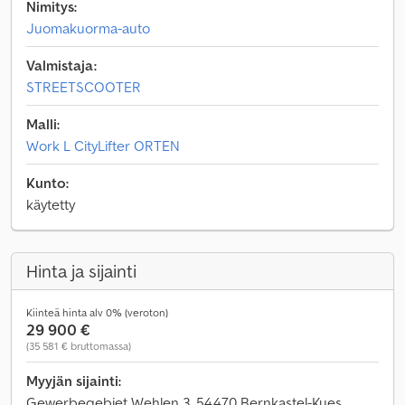
Nimitys:
Juomakuorma-auto
Valmistaja:
STREETSCOOTER
Malli:
Work L CityLifter ORTEN
Kunto:
käytetty
Hinta ja sijainti
Kiinteä hinta alv 0% (veroton)
29 900 €
(35 581 € bruttomassa)
Myyjän sijainti:
Gewerbegebiet Wehlen 3, 54470 Bernkastel-Kues,