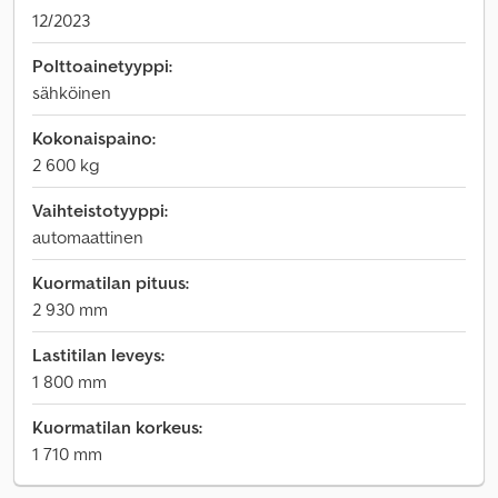
12/2023
Polttoainetyyppi:
sähköinen
Kokonaispaino:
2 600 kg
Vaihteistotyyppi:
automaattinen
Kuormatilan pituus:
2 930 mm
Lastitilan leveys:
1 800 mm
Kuormatilan korkeus:
1 710 mm