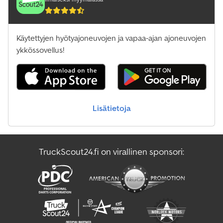
Käytettyjen hyötyajoneuvojen ja vapaa-ajan ajoneuvojen
ykkössovellus!
Lisätietoja
TruckScout24.fi on virallinen sponsori: