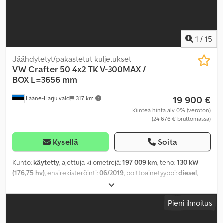
1
/
15
Jäähdytetyt/pakastetut kuljetukset
VW
Crafter 50 4x2 TK V-300MAX /
BOX L=3656 mm
19 900 €
Lääne-Harju vald
317 km
Kiinteä hinta alv 0% (veroton)
(24 676 € bruttomassa)
Kysellä
Soita
Kunto:
käytetty
, ajettuja kilometrejä:
197 009 km
, teho:
130 kW
(176,75 hv)
, ensirekisteröinti:
06/2019
, polttoainetyyppi:
diesel
,
akselikokoonpano:
4x2
, akseliväli:
3 640 mm
, polttoaine:
diesel
,
vaihteistotyyppi:
automaattinen
, päästöluokka:
Euro 6
, jousitus:
Pieni ilmoitus
muu
, kokonaispituus:
6 310 mm
, kokonaisleveys:
2 200 mm
,
kuormatilan pituus:
3 650 mm
, lastitilan leveys:
2 120 mm
,