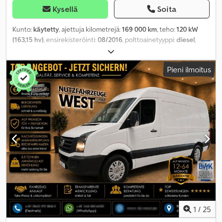
Kysellä
Soita
Kunto:
käytetty
, ajettuja kilometrejä:
169 000 km
, teho:
120 kW
(163,15 hv)
, ensirekisteröinti:
08/2016
, polttoainetyyppi:
diesel
,
kokonaispaino:
3 500 kg
, väri:
valkoinen
, vaihteistotyyppi:
automaattinen
, päästöluokka:
Euro 6
, istuimien määrä:
3
,
Pieni ilmoitus
Varusteet:
ABS, ilmastointi, keskuslukitus, noesuodatin
,
1
/
25