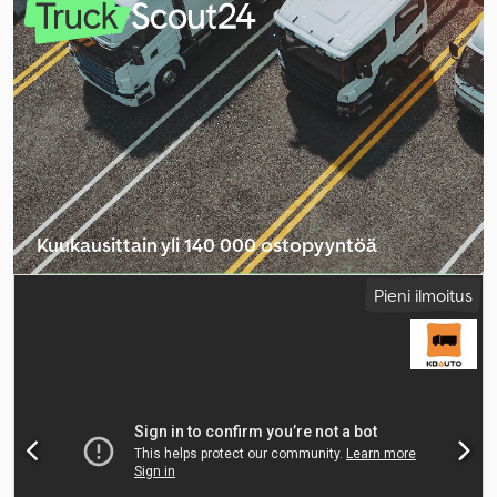
kokonaiskorkeus:
2 860 mm
, Valmistusvuosi:
2020
, Varusteet:
ilmastointi, sähköinen ikkunansäätö, sähkötoiminen peili,
vakionopeudensäädin
,
Kuukausittain yli 140 000 ostopyyntöä
Valitse jälleenmyyjäpaketti
Pieni ilmoitus