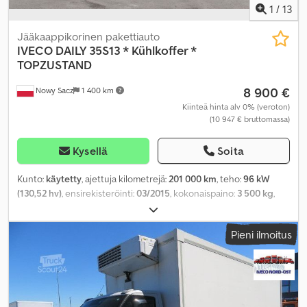
1
/
13
Jääkaappikorinen pakettiauto
IVECO
DAILY 35S13 * Kühlkoffer *
TOPZUSTAND
8 900 €
Nowy Sacz
1 400 km
Kiinteä hinta alv 0% (veroton)
(10 947 € bruttomassa)
Kysellä
Soita
Kunto:
käytetty
, ajettuja kilometrejä:
201 000 km
, teho:
96 kW
(130,52 hv)
, ensirekisteröinti:
03/2015
, kokonaispaino:
3 500 kg
,
väri:
valkoinen
, vaihteistotyyppi:
mekaaninen
, kuormatilan pituus:
2 000 mm
, lastitilan leveys:
1 900 mm
, kuormatilan korkeus:
1 850
Pieni ilmoitus
mm
, Valmistusvuosi:
2015
, Varusteet:
ABS
,