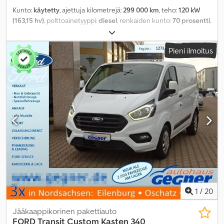
Kunto:
käytetty
, ajettuja kilometrejä:
299 000 km
, teho:
120 kW
(163,15 hv)
, polttoainetyyppi:
diesel
, renkaiden kunto:
70 prosentti
,
akselikokoonpano:
4x2
, polttoaine:
diesel
, väri:
valkoinen
,
vaihteistotyyppi:
mekaaninen
, päästöluokka:
Euro 5
, kuormatilan
Pieni ilmoitus
tilavuus:
22 m³
, kuormatilan pituus:
4 500 mm
, lastitilan leveys:
2 250 mm
, kuormatilan korkeus:
2 150 mm
, Valmistusvuosi:
2016
,
Varusteet:
ABS, EBS (Elektroninen jarrujärjestelmä), ilmastointi,
keskuslukitus, sähköinen ikkunansäätö, takalaitanostin,
tehostettu ohjaus
, - Ajonestolaite - Ajopiirturi - Kuljettajan
turvatyyny - Monitoiminen ohjauspyörä - Sivuovi - Takaovet Dsdpfx
Aozdz Saji Ijck
1
/
20
Jääkaappikorinen pakettiauto
FORD
Transit Custom Kasten 340