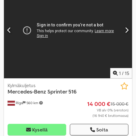
kuormatilan korkeus:
2 100 mm
, Valmistusvuosi:
2019
, Varusteet:
ilmastointi, istuimenlämmitin, sähköinen ikkunansäätö,
sähkötoiminen peili, vakionopeudensäädin
,
1
/
15
Kylmäkuljetus
Mercedes-Benz
Sprinter 516
14 000 €
Rīga
560 km
15 000 €
VB alv 0% (veroton)
(16 940 € bruttomassa)
Kysellä
Soita