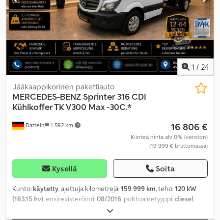
1
/
24
Jääkaappikorinen pakettiauto
MERCEDES-BENZ
Sprinter 316 CDI
Kühlkoffer TK V300 Max -30C.*
16 806 €
Datteln
1 592 km
Kiinteä hinta alv 0% (veroton)
(19 999 € bruttomassa)
Kysellä
Soita
Kunto:
käytetty
, ajettuja kilometrejä:
159 999 km
, teho:
120 kW
(163,15 hv)
, ensirekisteröinti:
08/2016
, polttoainetyyppi:
diesel
,
kokonaispaino:
3 500 kg
, väri:
valkoinen
, vaihteistotyyppi:
automaattinen
, päästöluokka:
Euro 6
, istuimien määrä:
3
,