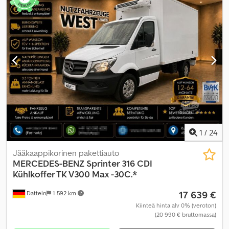
kokonaiskorkeus:
3 200 mm
, kuormatilan tilavuus:
19 m³
,
kuormatilan pituus:
4 232 mm
, lastitilan leveys:
2 062 mm
,
kuormatilan korkeus:
2 205 mm
, Varusteet:
ABS, elektroninen
ajonvakautusjärjestelmä (ESP), ilmastointi, navigointijärjestelmä,
pysäköintilämmitin
,
1
/
24
Jääkaappikorinen pakettiauto
MERCEDES-BENZ
Sprinter 316 CDI
Kühlkoffer TK V300 Max -30C.*
17 639 €
Datteln
1 592 km
Kiinteä hinta alv 0% (veroton)
(20 990 € bruttomassa)