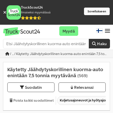
TruckScout24
Sovellukseen
Ilmaiseksi myymälässä
Myydä
Haku
/ ... / Käytetty Jäähdytyskorillinen kuorma-auto enintään 7,5 tonnia
Käytetty Jäähdytyskorillinen kuorma-auto
enintään 7,5 tonnia myytävänä
(569)
Suodatin
Relevanssi
Kuljetusajoneuvot ja hyötyajoneu
Poista kaikki suodattimet