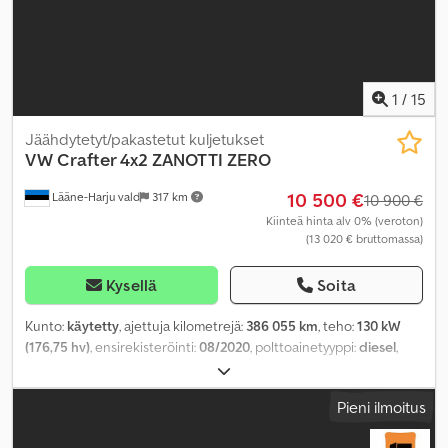
1
/
15
Jäähdytetyt/pakastetut kuljetukset
VW
Crafter 4x2 ZANOTTI ZERO
10 500 €
Lääne-Harju vald
317 km
10 900 €
Kiinteä hinta alv 0% (veroton)
(13 020 € bruttomassa)
Kysellä
Soita
Kunto:
käytetty
, ajettuja kilometrejä:
386 055 km
, teho:
130 kW
(176,75 hv)
, ensirekisteröinti:
08/2020
, polttoainetyyppi:
diesel
,
akselikokoonpano:
4x2
, polttoaine:
diesel
, vaihteistotyyppi:
mekaaninen
, päästöluokka:
Euro 6
, jousitus:
muu
, kokonaispituus:
Pieni ilmoitus
5 980 mm
, kokonaisleveys:
2 040 mm
, kokonaiskorkeus:
2 860
mm
, Valmistusvuosi:
2020
, Varusteet:
ilmastointi, sähkötoiminen