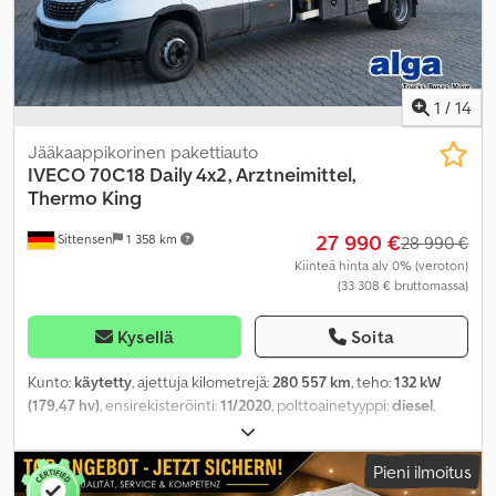
1
/
14
Jääkaappikorinen pakettiauto
IVECO
70C18 Daily 4x2, Arztneimittel,
Thermo King
27 990 €
Sittensen
1 358 km
28 990 €
Kiinteä hinta alv 0% (veroton)
(33 308 € bruttomassa)
Kysellä
Soita
Kunto:
käytetty
, ajettuja kilometrejä:
280 557 km
, teho:
132 kW
(179,47 hv)
, ensirekisteröinti:
11/2020
, polttoainetyyppi:
diesel
,
kokonaispaino:
7 000 kg
, väri:
valkoinen
, vaihteistotyyppi:
automaattinen
, päästöluokka:
Euro 6
, istuimien määrä:
2
,
Pieni ilmoitus
kokonaispituus:
7 450 mm
, kokonaisleveys:
2 180 mm
,