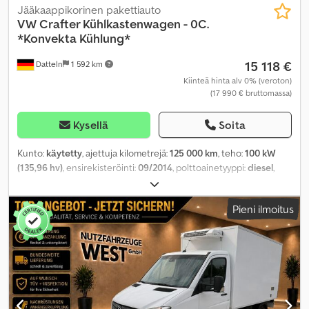
Jääkaappikorinen pakettiauto
VW
Crafter Kühlkastenwagen - 0C.
*Konvekta Kühlung*
15 118 €
Datteln
1 592 km
Kiinteä hinta alv 0% (veroton)
(17 990 € bruttomassa)
Kysellä
Soita
Kunto:
käytetty
, ajettuja kilometrejä:
125 000 km
, teho:
100 kW
(135,96 hv)
, ensirekisteröinti:
09/2014
, polttoainetyyppi:
diesel
,
kokonaispaino:
3 500 kg
, väri:
valkoinen
, vaihteistotyyppi:
mekaaninen
, päästöluokka:
Euro 5
, istuimien määrä:
3
, Varusteet:
Pieni ilmoitus
ABS, ilmastointi, keskuslukitus, noesuodatin
,