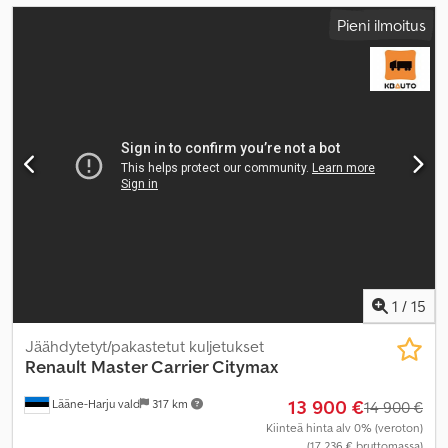
Pieni ilmoitus
1
/
15
Jäähdytetyt/pakastetut kuljetukset
Renault
Master Carrier Citymax
13 900 €
Lääne-Harju vald
317 km
14 900 €
Kiinteä hinta alv 0% (veroton)
(17 236 € bruttomassa)