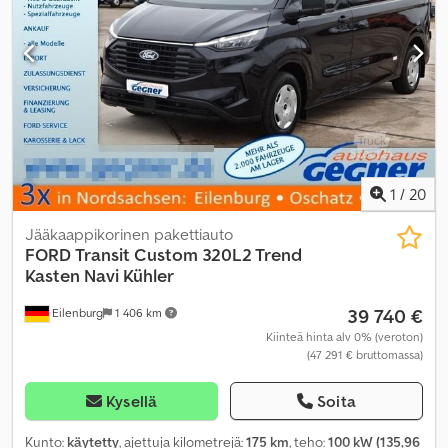
vakionopeudensäädin
,
1
/
20
Jääkaappikorinen pakettiauto
FORD
Transit Custom 320L2 Trend
Kasten Navi Kühler
39 740 €
Eilenburg
1 406 km
Kiinteä hinta alv 0% (veroton)
(47 291 € bruttomassa)
Kysellä
Soita
Kunto:
käytetty
, ajettuja kilometrejä:
175 km
, teho:
100 kW (135,96