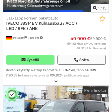
1
/
15
Jääkaappikorinen pakettiauto
IVECO
38S14E V Kühlausbau / ACC /
LED / RFK / AHK
49 900 €
Potsdam
1 305 km
59 900 €
Kiinteä hinta alv 0% (veroton)
(59 381 € bruttomassa)
Kysellä
Soita
Kunto:
käytetty
, ajettuja kilometrejä:
6 262 km
, teho:
140 kW
(190,35 hv)
, ensirekisteröinti:
09/2024
, polttoainetyyppi:
sähköinen
, omamassa:
3 205 kg
, maksimi kuormauspaino:
595 kg
,
kokonaispaino:
3 800 kg
, akselikokoonpano:
4x2
, akseliväli:
3 520
Pieni ilmoitus
mm
, energiatehokkuus:
A
, väri:
valkoinen
, vaihteistotyyppi:
automaattinen
, jousitus:
teräs
, istuimien määrä:
3
, kuormatilan
tilavuus:
8 m³
, kuormatilan pituus:
3 300 mm
, lastitilan leveys:
1 600
mm
, kuormatilan korkeus:
1 700 mm
, Varusteet:
ABS, ilmastointi,
luistonesto, perävaunukytkin, pysäköintilämmitin,