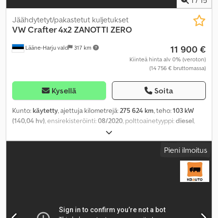
Jäähdytetyt/pakastetut kuljetukset
VW
Crafter 4x2 ZANOTTI ZERO
11 900 €
Lääne-Harju vald
317 km
Kiinteä hinta alv 0% (veroton)
(14 756 € bruttomassa)
Kysellä
Soita
Kunto:
käytetty
, ajettuja kilometrejä:
275 624 km
, teho:
103 kW
(140,04 hv)
, ensirekisteröinti:
08/2020
, polttoainetyyppi:
diesel
,
akselikokoonpano:
4x2
, akseliväli:
3 640 mm
, polttoaine:
diesel
,
vaihteistotyyppi:
mekaaninen
, päästöluokka:
Euro 6
, jousitus:
muu
,
Pieni ilmoitus
kokonaispituus:
5 980 mm
, kokonaisleveys:
2 040 mm
,
kokonaiskorkeus:
2 860 mm
, Valmistusvuosi:
2020
, Varusteet:
ilmastointi, sähköinen ikkunansäätö, sähkötoiminen peili,
vakionopeudensäädin
,