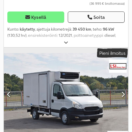
(36 995 € bruttomassa)
Kysellä
Soita
Kunto:
käytetty
, ajettuja kilometrejä:
39 450 km
, teho:
96 kW
(130,52 hv)
, ensirekisteröinti:
12/2021
, polttoainetyyppi:
diesel
,
kokonaispaino:
3 500 kg
, seuraava tarkastus (TÜV):
10/2027
, väri:
valkoinen
, vaihteistotyyppi:
automaattinen
, päästöluokka:
Euro 6
,
Pieni ilmoitus
istuimien määrä:
2
, kuormatilan pituus:
3 660 mm
, lastitilan leveys:
2 110 mm
, kuormatilan korkeus:
1 950 mm
, Valmistusvuosi:
2021
,
Varusteet:
ABS, elektroninen ajonvakautusjärjestelmä (ESP),
ilmastointi, keskuslukitus, noesuodatin, pysäköintilämmitin
,