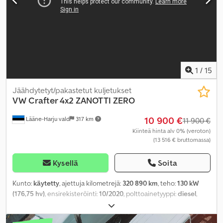
1
/
15
Jäähdytetyt/pakastetut kuljetukset
VW
Crafter 4x2 ZANOTTI ZERO
10 900 €
Lääne-Harju vald
317 km
11 900 €
Kiinteä hinta alv 0% (veroton)
(13 516 € bruttomassa)
Kysellä
Soita
Kunto:
käytetty
, ajettuja kilometrejä:
320 890 km
, teho:
130 kW
(176,75 hv)
, ensirekisteröinti:
10/2020
, polttoainetyyppi:
diesel
,
polttoaine:
diesel
, vaihteistotyyppi:
mekaaninen
, päästöluokka:
Euro 6
, kokonaispituus:
5 980 mm
, kokonaisleveys:
2 040 mm
,