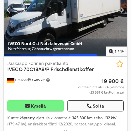
1
/
15
Jääkaappikorinen pakettiauto
IVECO
70C18A8/P Frischdienstkoffer
19 900 €
Dresden
1 405 km
Kiinteä hinta alv 0% (veroton)
(23 681 € bruttomassa)
Kysellä
Soita
Kunto:
käytetty
, ajettuja kilometrejä:
345 300 km
, teho:
132 kW
(179,47 hv)
, ensirekisteröinti:
12/2020
, polttoainetyyppi:
diesel
,
omamassa:
5 490 kg
, maksimi kuormauspaino:
1 710 kg
,