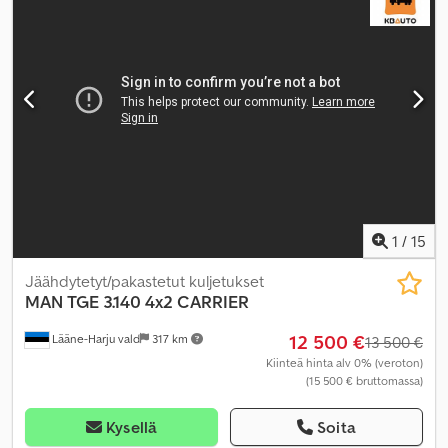
peili, vakionopeudensäädin
,
1
/
15
Jäähdytetyt/pakastetut kuljetukset
MAN
TGE 3.140 4x2 CARRIER
12 500 €
Lääne-Harju vald
317 km
13 500 €
Kiinteä hinta alv 0% (veroton)
(15 500 € bruttomassa)
Kysellä
Soita