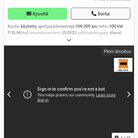
Kysellä
Soita
Kunto:
käytetty
, ajettuja kilometrejä:
109 205 km
, teho:
100 kW
(135,96 hv)
, ensirekisteröinti:
01/2022
, polttoainetyyppi:
diesel
,
akselikokoonpano:
4x2
, polttoaine:
diesel
, vaihteistotyyppi:
mekaaninen
, päästöluokka:
Euro 6
, kokonaispituus:
5 570 mm
,
Pieni ilmoitus
kokonaisleveys:
2 070 mm
, kokonaiskorkeus:
2 490 mm
,
Valmistusvuosi:
2022
, Varusteet:
ilmastointi, keskuslukitus,
sähköinen ikkunansäätö, sähkötoiminen peili,
vakionopeudensäädin
,
1
/
15