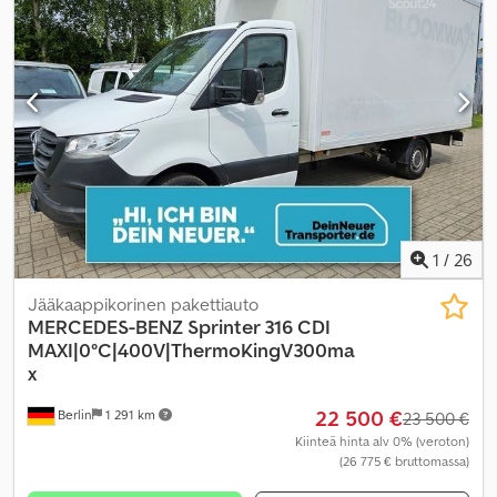
1
/
26
Jääkaappikorinen pakettiauto
MERCEDES-BENZ
Sprinter 316 CDI
MAXI|0°C|400V|ThermoKingV300ma
x
22 500 €
Berlin
1 291 km
23 500 €
Kiinteä hinta alv 0% (veroton)
(26 775 € bruttomassa)