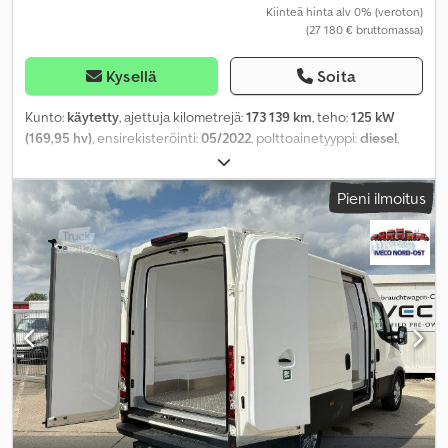
Kiinteä hinta alv 0% (veroton)
(27 180 € bruttomassa)
Kysellä
Soita
Kunto:
käytetty
, ajettuja kilometrejä:
173 139 km
, teho:
125 kW
(169,95 hv)
, ensirekisteröinti:
05/2022
, polttoainetyyppi:
diesel
,
kokonaispaino:
3 500 kg
, väri:
valkoinen
, vaihteistotyyppi:
mekaaninen
, päästöluokka:
Euro 6
, istuimien määrä:
3
,
Pieni ilmoitus
kokonaispituus:
5 981 mm
, kokonaisleveys:
2 029 mm
,
kokonaiskorkeus:
2 786 mm
, Valmistusvuosi:
2022
, Varusteet:
ABS,
elektroninen ajonvakautusjärjestelmä (ESP), ilmastointi,
keskuslukitus, noesuodatin
,