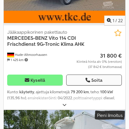
1
/
22
Jääkaappikorinen pakettiauto
MERCEDES-BENZ
Vito 114 CDI
Frischdienst 9G-Tronic Klima AHK
31 800 €
Hude-Altmoorhausen
1 425 km
Kiinteä hinta alv 0% (veroton)
(37 842 € bruttomassa)
Kysellä
Soita
Kunto:
käytetty
, ajettuja kilometrejä:
79 200 km
, teho:
100 kW
(135,96 hv)
, ensirekisteröinti:
04/2022
, polttoainetyyppi:
diesel
,
kokonaispaino:
3 050 kg
, väri:
valkoinen
, vaihteistotyyppi:
automaattinen
, päästöluokka:
Euro 6
, istuimien määrä:
3
,
Pieni ilmoitus
kokonaispituus:
5 140 mm
, kokonaisleveys:
1 928 mm
,
Valmistusvuosi:
2022
, Varusteet:
ABS, elektroninen
ajonvakautusjärjestelmä (ESP), ilmastointi, keskuslukitus
,