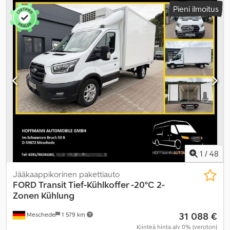
Pieni ilmoitus
Varusteet:
ABS, ilmastointi, keskuslukitus, noesuodatin
,
1
/
48
Jääkaappikorinen pakettiauto
FORD
Transit Tief-Kühlkoffer -20°C 2-
Zonen Kühlung
31 088 €
Meschede
1 579 km
Kiinteä hinta alv 0% (veroton)