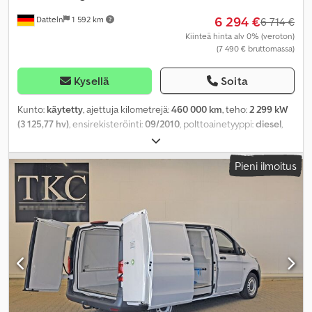
6 294 €
Datteln
1 592 km
6 714 €
Kiinteä hinta alv 0% (veroton)
(7 490 € bruttomassa)
Kysellä
Soita
Kunto:
käytetty
, ajettuja kilometrejä:
460 000 km
, teho:
2 299 kW
(3 125,77 hv)
, ensirekisteröinti:
09/2010
, polttoainetyyppi:
diesel
,
kokonaispaino:
3 500 kg
, väri:
valkoinen
, vaihteistotyyppi:
mekaaninen
, päästöluokka:
Euro 5
, istuimien määrä:
3
, Varusteet:
Pieni ilmoitus
ABS, ilmastointi, keskuslukitus, noesuodatin
,