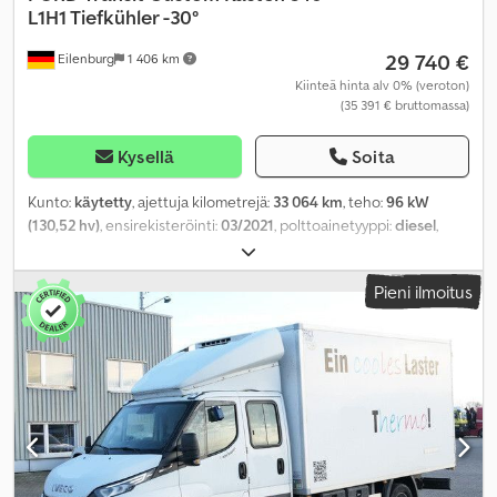
L1H1 Tiefkühler -30°
29 740 €
Eilenburg
1 406 km
Kiinteä hinta alv 0% (veroton)
(35 391 € bruttomassa)
Kysellä
Soita
Kunto:
käytetty
, ajettuja kilometrejä:
33 064 km
, teho:
96 kW
(130,52 hv)
, ensirekisteröinti:
03/2021
, polttoainetyyppi:
diesel
,
kokonaispaino:
3 400 kg
, väri:
valkoinen
, vaihteistotyyppi:
mekaaninen
, päästöluokka:
Euro 6
, istuimien määrä:
3
,
Pieni ilmoitus
kokonaispituus:
4 972 mm
, kokonaisleveys:
2 032 mm
,
kokonaiskorkeus:
1 982 mm
, kuormatilan pituus:
2 411 mm
,
Valmistusvuosi:
2021
, Varusteet:
ABS, elektroninen
ajonvakautusjärjestelmä (ESP), ilmastointi, keskuslukitus,
navigointijärjestelmä, noesuodatin
,