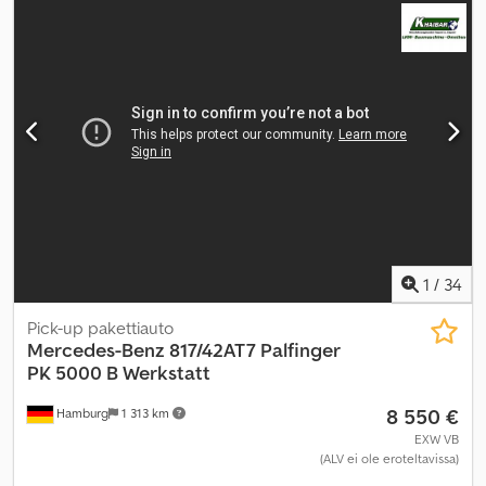
kokonaiskorkeus:
2 260 mm
, kuormatilan pituus:
4 300 mm
,
lastitilan leveys:
2 030 mm
, kuormatilan korkeus:
400 mm
,
Valmistusvuosi:
2013
, Varusteet:
ABS, elektroninen
ajonvakautusjärjestelmä (ESP), ilmastointi, keskuslukitus,
noesuodatin
,
1
/
34
Pick-up pakettiauto
Mercedes-Benz
817/42AT7 Palfinger
PK 5000 B Werkstatt
8 550 €
Hamburg
1 313 km
EXW VB
(ALV ei ole eroteltavissa)