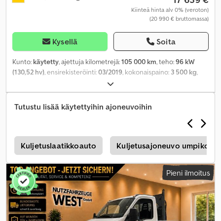
Kiinteä hinta alv 0% (veroton)
(20 990 € bruttomassa)
Kysellä
Soita
Kunto:
käytetty
, ajettuja kilometrejä:
105 000 km
, teho:
96 kW
(130,52 hv)
, ensirekisteröinti:
03/2019
, kokonaispaino:
3 500 kg
,
väri:
musta
, vaihteistotyyppi:
mekaaninen
, päästöluokka:
Euro 6
,
istuimien määrä:
7
, kuormatilan pituus:
2 800 mm
, Varusteet:
ABS,
ilmastointi, keskuslukitus, noesuodatin
,
Tutustu lisää käytettyihin ajoneuvoihin
r
Kuljetuslaatikkoauto
Kuljetusajoneuvo umpikorill
Pieni ilmoitus