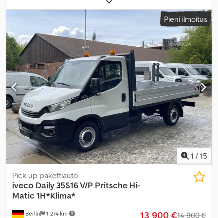
4 300 mm
, väri:
harmaa
, ohjaamo:
muu
, vaihteistotyyppi:
Pieni ilmoitus
mekaaninen
, päästöluokka:
Euro 6
, jousitus:
teräs
, kuormatilan
pituus:
4 300 mm
, Varusteet:
ajoneuvotietokone, luistonesto,
navigointijärjestelmä, vakionopeudensäädin
,
1
/
15
Pick-up pakettiauto
iveco
Daily 35S16 V/P Pritsche Hi-
Matic 1H*Klima*
13 900 €
Berlin
1 274 km
14 900 €