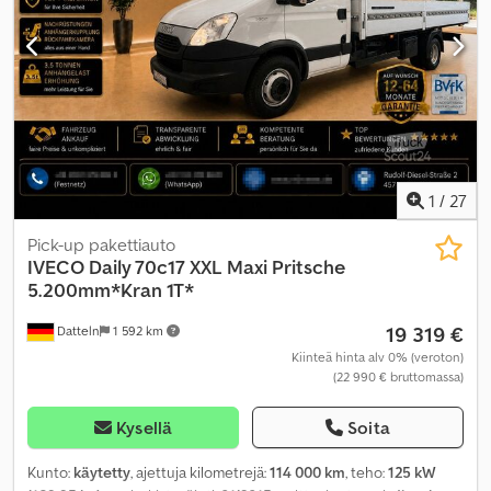
1
/
27
Pick-up pakettiauto
IVECO
Daily 70c17 XXL Maxi Pritsche
5.200mm*Kran 1T*
19 319 €
Datteln
1 592 km
Kiinteä hinta alv 0% (veroton)
(22 990 € bruttomassa)
Kysellä
Soita
Kunto:
käytetty
, ajettuja kilometrejä:
114 000 km
, teho:
125 kW