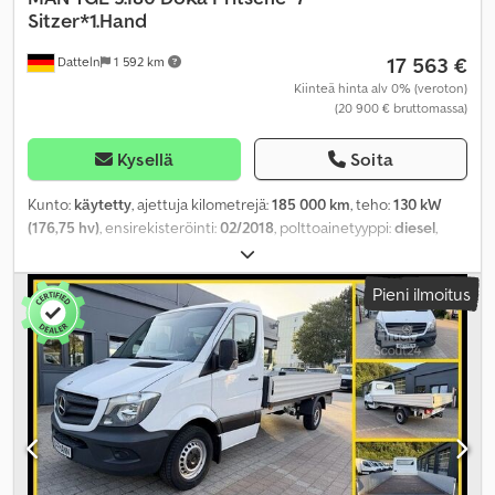
Sitzer*1.Hand
17 563 €
Datteln
1 592 km
Kiinteä hinta alv 0% (veroton)
(20 900 € bruttomassa)
Kysellä
Soita
Kunto:
käytetty
, ajettuja kilometrejä:
185 000 km
, teho:
130 kW
(176,75 hv)
, ensirekisteröinti:
02/2018
, polttoainetyyppi:
diesel
,
kokonaispaino:
3 500 kg
, väri:
vihreä
, vaihteistotyyppi:
mekaaninen
, päästöluokka:
Euro 6
, istuimien määrä:
7
, kuormatilan
Pieni ilmoitus
pituus:
2 800 mm
, Varusteet:
ABS, ilmastointi, keskuslukitus,
noesuodatin
,