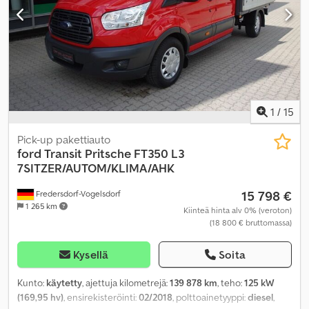
1
/
15
Pick-up pakettiauto
ford
Transit Pritsche FT350 L3
7SITZER/AUTOM/KLIMA/AHK
15 798 €
Fredersdorf-Vogelsdorf
1 265 km
Kiinteä hinta alv 0% (veroton)
(18 800 € bruttomassa)
Kysellä
Soita
Kunto:
käytetty
, ajettuja kilometrejä:
139 878 km
, teho:
125 kW
(169,95 hv)
, ensirekisteröinti:
02/2018
, polttoainetyyppi:
diesel
,