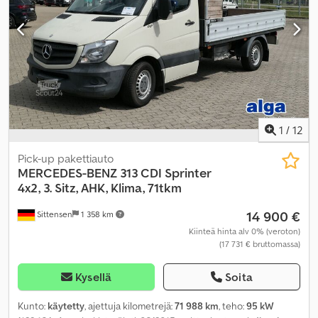
1
/
12
Pick-up pakettiauto
MERCEDES-BENZ
313 CDI Sprinter
4x2, 3. Sitz, AHK, Klima, 71tkm
14 900 €
Sittensen
1 358 km
Kiinteä hinta alv 0% (veroton)
(17 731 € bruttomassa)
Kysellä
Soita
Kunto:
käytetty
, ajettuja kilometrejä:
71 988 km
, teho:
95 kW