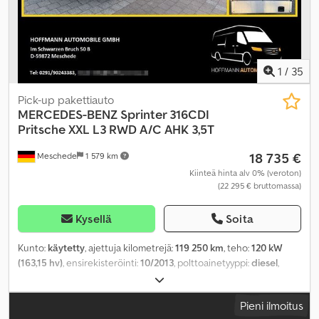
1
/
35
Pick-up pakettiauto
MERCEDES-BENZ
Sprinter 316CDI
Pritsche XXL L3 RWD A/C AHK 3,5T
18 735 €
Meschede
1 579 km
Kiinteä hinta alv 0% (veroton)
(22 295 € bruttomassa)
Kysellä
Soita
Kunto:
käytetty
, ajettuja kilometrejä:
119 250 km
, teho:
120 kW
(163,15 hv)
, ensirekisteröinti:
10/2013
, polttoainetyyppi:
diesel
,
kokonaispaino:
3 500 kg
, väri:
valkoinen
, vaihteistotyyppi:
mekaaninen
, päästöluokka:
Euro 5
, istuimien määrä:
3
,
Pieni ilmoitus
kokonaispituus:
6 946 mm
, kokonaisleveys:
2 100 mm
,