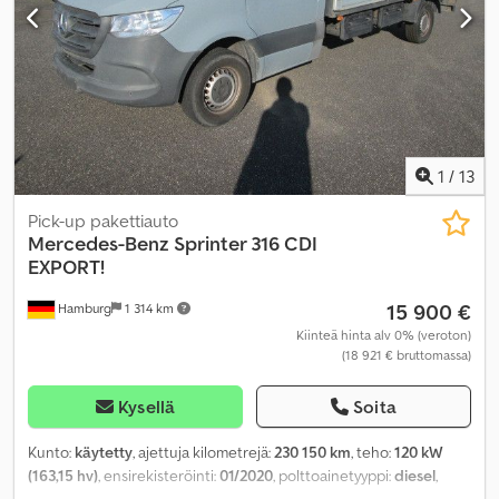
pysäköintilämmitin, sähköinen ikkunansäätö, sähkötoiminen
peili
,
1
/
13
Pick-up pakettiauto
Mercedes-Benz
Sprinter 316 CDI
EXPORT!
15 900 €
Hamburg
1 314 km
Kiinteä hinta alv 0% (veroton)
(18 921 € bruttomassa)
Kysellä
Soita
Kunto:
käytetty
, ajettuja kilometrejä:
230 150 km
, teho:
120 kW
(163,15 hv)
, ensirekisteröinti:
01/2020
, polttoainetyyppi:
diesel
,
kokonaispaino:
3 500 kg
, akselikokoonpano:
2 akselia
, akseliväli: