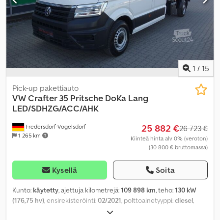
1
/
15
Pick-up pakettiauto
VW
Crafter 35 Pritsche DoKa Lang
LED/SDHZG/ACC/AHK
25 882 €
Fredersdorf-Vogelsdorf
26 723 €
1 265 km
Kiinteä hinta alv 0% (veroton)
(30 800 € bruttomassa)
Kysellä
Soita
Kunto:
käytetty
, ajettuja kilometrejä:
109 898 km
, teho:
130 kW
(176,75 hv)
, ensirekisteröinti:
02/2021
, polttoainetyyppi:
diesel
,
kokonaispaino:
3 500 kg
, polttoaine:
diesel
, väri:
valkoinen
,