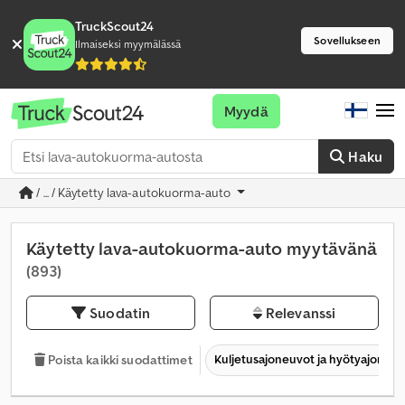
TruckScout24
Sovellukseen
Ilmaiseksi myymälässä
Myydä
Haku
/ ... / Käytetty lava-autokuorma-auto
Käytetty lava-autokuorma-auto myytävänä
(893)
Suodatin
Relevanssi
Kuljetusajoneuvot ja hyötyajoneu
Poista kaikki suodattimet