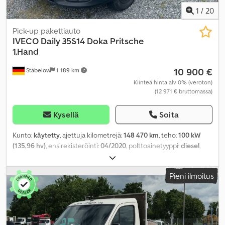
1
/
20
Pick-up pakettiauto
IVECO
Daily 35S14 Doka Pritsche
1.Hand
10 900 €
Stäbelow
1 189 km
Kiinteä hinta alv 0% (veroton)
(12 971 € bruttomassa)
Kysellä
Soita
Kunto:
käytetty
, ajettuja kilometrejä:
148 470 km
, teho:
100 kW
(135,96 hv)
, ensirekisteröinti:
04/2020
, polttoainetyyppi:
diesel
,
kokonaispaino:
3 500 kg
, seuraava tarkastus (TÜV):
07/2026
, väri:
valkoinen
, vaihteistotyyppi:
mekaaninen
, päästöluokka:
Euro 6
,
Pieni ilmoitus
istuimien määrä:
7
, kokonaispituus:
6 085 mm
, kokonaisleveys:
2 130 mm
, kokonaiskorkeus:
2 322 mm
, Varusteet:
ABS,
keskuslukitus, oli osallisena onnettomuudessa,
pysäköintilämmitin
,