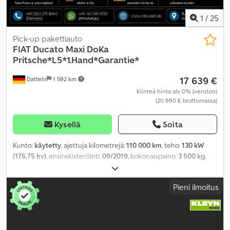
1
/
25
Pick-up pakettiauto
FIAT
Ducato Maxi DoKa
Pritsche*L5*1.Hand*Garantie*
17 639 €
Datteln
1 592 km
Kiinteä hinta alv 0% (veroton)
(20 990 € bruttomassa)
Kysellä
Soita
Kunto:
käytetty
, ajettuja kilometrejä:
110 000 km
, teho:
130 kW
(176,75 hv)
, ensirekisteröinti:
09/2019
, kokonaispaino:
3 500 kg
,
väri:
punainen
, vaihteistotyyppi:
mekaaninen
, päästöluokka:
Euro
6
, istuimien määrä:
7
, Varusteet:
ABS, ilmastointi, keskuslukitus,
Pieni ilmoitus
noesuodatin, pysäköintilämmitin
,