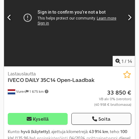
1
/
14
Lastauslautta
IVECO
DAILY 35C14 Open-Laadbak
33 850 €
Vuren
1 675 km
VB alv 0% (veroton)
(40 958 € bruttomassa)
Kysellä
Soita
Kunto:
hyvä (käytetty)
, ajettuja kilometrejä:
43 914 km
, teho:
100
kW (135,96 hv)
, ensirekisteröinti:
04/2024
, polttoainetyyppi:
diesel
,