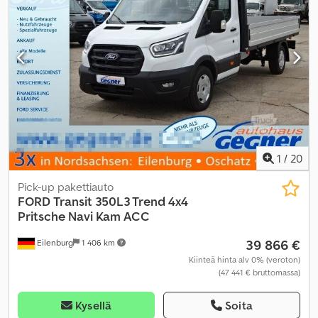
1
/
20
Pick-up pakettiauto
FORD
Transit 350L3 Trend 4x4
Pritsche Navi Kam ACC
39 866 €
Eilenburg
1 406 km
Kiinteä hinta alv 0% (veroton)
(47 441 € bruttomassa)
Kysellä
Soita