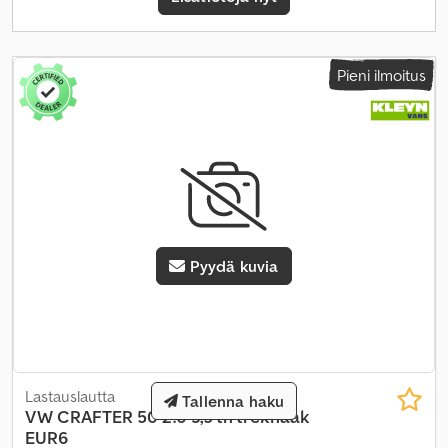
Pieni ilmoitus
Pyydä kuvia
Lastauslautta
Tallenna haku
VW
CRAFTER 50 2.0 3,5 tn trekhaak
EUR6