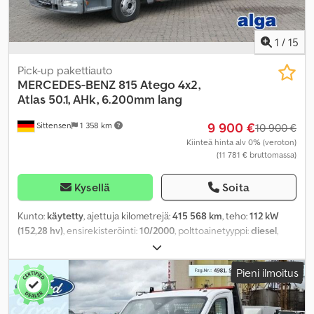
1
/
15
Pick-up pakettiauto
MERCEDES-BENZ
815 Atego 4x2,
Atlas 50.1, AHk, 6.200mm lang
9 900 €
Sittensen
1 358 km
10 900 €
Kiinteä hinta alv 0% (veroton)
(11 781 € bruttomassa)
Kysellä
Soita
Kunto:
käytetty
, ajettuja kilometrejä:
415 568 km
, teho:
112 kW
(152,28 hv)
, ensirekisteröinti:
10/2000
, polttoainetyyppi:
diesel
,
kokonaispaino:
7 490 kg
, väri:
sininen
, vaihteistotyyppi:
mekaaninen
, istuimien määrä:
3
, kuormatilan tilavuus:
7 m³
,
Pieni ilmoitus
kuormatilan pituus:
6 200 mm
, lastitilan leveys:
2 480 mm
,
kuormatilan korkeus:
500 mm
, Varusteet:
ABS, nosturi
,