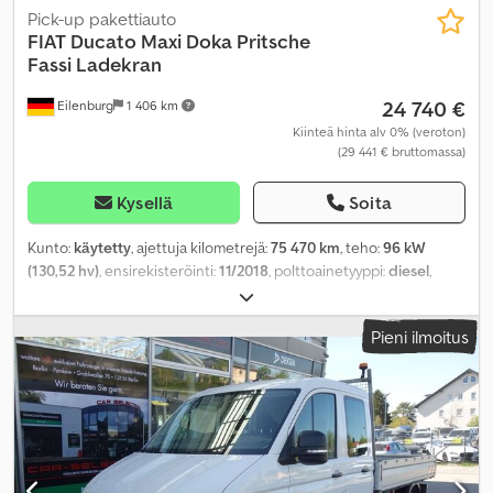
Pick-up pakettiauto
FIAT
Ducato Maxi Doka Pritsche
Fassi Ladekran
24 740 €
Eilenburg
1 406 km
Kiinteä hinta alv 0% (veroton)
(29 441 € bruttomassa)
Kysellä
Soita
Kunto:
käytetty
, ajettuja kilometrejä:
75 470 km
, teho:
96 kW
(130,52 hv)
, ensirekisteröinti:
11/2018
, polttoainetyyppi:
diesel
,
kokonaispaino:
3 500 kg
, väri:
valkoinen
, vaihteistotyyppi:
mekaaninen
, päästöluokka:
Euro 6
, istuimien määrä:
7
, Varusteet:
Pieni ilmoitus
ABS, elektroninen ajonvakautusjärjestelmä (ESP), ilmastointi,
keskuslukitus, noesuodatin, nosturi
,