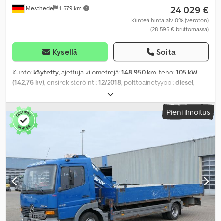
24 029 €
Meschede
1 579 km
Kiinteä hinta alv 0% (veroton)
(28 595 € bruttomassa)
Kysellä
Soita
Kunto:
käytetty
, ajettuja kilometrejä:
148 950 km
, teho:
105 kW
(142,76 hv)
, ensirekisteröinti:
12/2018
, polttoainetyyppi:
diesel
,
kokonaispaino:
3 500 kg
, väri:
valkoinen
, vaihteistotyyppi:
mekaaninen
, päästöluokka:
Euro 6
, istuimien määrä:
6
,
Pieni ilmoitus
kuormatilan pituus:
2 700 mm
, lastitilan leveys:
2 030 mm
,
kuormatilan korkeus:
400 mm
, Valmistusvuosi:
2018
, Varusteet:
ABS, elektroninen ajonvakautusjärjestelmä (ESP), ilmastointi,
keskuslukitus, noesuodatin, pysäköintilämmitin
,