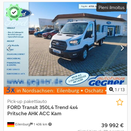
Pieni ilmoitus
1
/
13
Pick-up pakettiauto
FORD
Transit 350L4 Trend 4x4
Pritsche AHK ACC Kam
39 992 €
Eilenburg
1 406 km