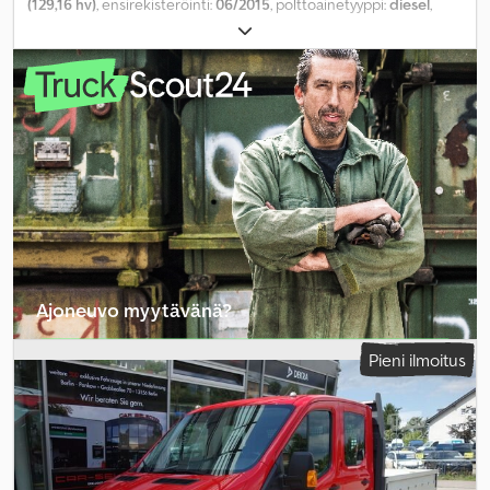
(129,16 hv)
, ensirekisteröinti:
06/2015
, polttoainetyyppi:
diesel
,
kokonaispaino:
3 500 kg
, seuraava tarkastus (TÜV):
11/2027
, väri:
harmaa
, vaihteistotyyppi:
mekaaninen
, päästöluokka:
Euro 5
,
istuimien määrä:
3
, kokonaispituus:
6 046 mm
, kokonaisleveys:
2 090 mm
, kokonaiskorkeus:
2 260 mm
, kuormatilan tilavuus:
3 m³
,
kuormatilan pituus:
3 400 mm
, lastitilan leveys:
2 040 mm
,
kuormatilan korkeus:
400 mm
, Varusteet:
ABS, elektroninen
ajonvakautusjärjestelmä (ESP), ilmastointi
,
Ajoneuvo myytävänä?
Luo ilmoitus
Pieni ilmoitus