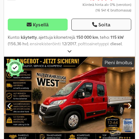
Kiinteä hinta alv 0% (veroton)
(16 541 € bruttomassa)
Kysellä
Soita
Kunto:
käytetty
, ajettuja kilometrejä:
150 000 km
, teho:
115 kW
(156,36 hv)
, ensirekisteröinti:
12/2017
, polttoainetyyppi:
diesel
,
omamassa:
2 130 kg
, maksimi kuormauspaino:
1 370 kg
,
kokonaispaino:
3 500 kg
, akselikokoonpano:
4x2
, polttoaine:
Pieni ilmoitus
diesel
, väri:
valkoinen
, ohjaamo:
päiväohjaamo
, vaihteistotyyppi:
automaattinen
, päästöluokka:
Euro 6
, jousitus:
muu
, istuimien
määrä:
3
, kokonaispituus:
5 970 mm
, kuormatilan pituus:
3 480 mm
,
lastitilan leveys:
2 070 mm
, kuormatilan korkeus:
2 300 mm
,
rakennuskorkeus:
2 300 mm
, Varusteet:
ABS, ajoneuvotietokone,
elektroninen ajonvakautusjärjestelmä (ESP), ilmastointi,
immobilisointijärjestelmä, keskuslukitus, luistonesto,
noesuodatin, turvatyyny, vakionopeudensäädin
,