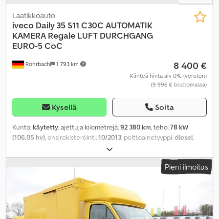
Laatikkoauto
iveco
Daily 35 S11 C30C AUTOMATIK
KAMERA Regale LUFT DURCHGANG
EURO-5 CoC
8 400 €
Rohrbach
1 793 km
Kiinteä hinta alv 0% (veroton)
(9 996 € bruttomassa)
Kysellä
Soita
Kunto:
käytetty
, ajettuja kilometrejä:
92 380 km
, teho:
78 kW
(106,05 hv)
, ensirekisteröinti:
10/2013
, polttoainetyyppi:
diesel
,
omamassa:
2 500 kg
, maksimi kuormauspaino:
1 000 kg
,
kokonaispaino:
3 500 kg
, akselikokoonpano:
4x2
, akseliväli:
3 750
Pieni ilmoitus
mm
, seuraava tarkastus (TÜV):
10/2027
, polttoaine:
diesel
,
polttoaineenkulutus (kaupunkiajo):
9 l/100 km
,
polttoaineenkulutus (maantieajossa):
7,3 l/100 km
, yhdistetty
polttoaineenkulutus:
7,9 l/100 km
, väri:
keltainen
, ohjaamo:
muu
,
vaihteistotyyppi:
automaattinen
, päästöluokka:
Euro 5
, jousitus: