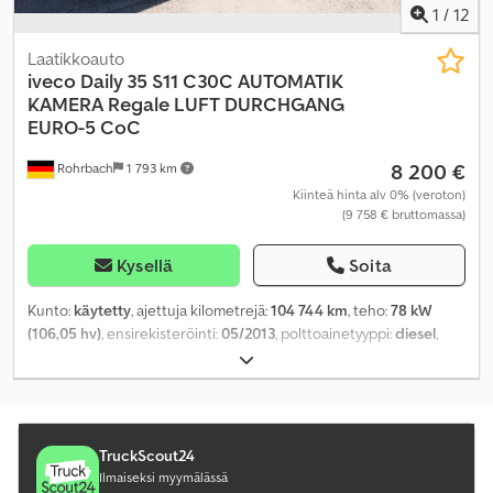
1
/
12
Laatikkoauto
iveco
Daily 35 S11 C30C AUTOMATIK
KAMERA Regale LUFT DURCHGANG
EURO-5 CoC
8 200 €
Rohrbach
1 793 km
Kiinteä hinta alv 0% (veroton)
(9 758 € bruttomassa)
Kysellä
Soita
Kunto:
käytetty
, ajettuja kilometrejä:
104 744 km
, teho:
78 kW
(106,05 hv)
, ensirekisteröinti:
05/2013
, polttoainetyyppi:
diesel
,
omamassa:
2 535 kg
, maksimi kuormauspaino:
965 kg
,
kokonaispaino:
3 500 kg
, akselikokoonpano:
4x2
, akseliväli:
3 750
mm
, seuraava tarkastus (TÜV):
05/2027
, polttoaine:
diesel
,
polttoaineenkulutus (kaupunkiajo):
9 l/100 km
,
polttoaineenkulutus (maantieajossa):
7,3 l/100 km
, yhdistetty
TruckScout24
polttoaineenkulutus:
7,9 l/100 km
, väri:
keltainen
, ohjaamo:
muu
,
Ilmaiseksi myymälässä