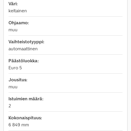
Väri:
keltainen
Ohjaamo:
muu
Vaihteistotyyppi:
automaattinen
Päästöluokka:
Euro 5
Jousitus:
muu
Istuimien määrä:
2
Kokonaispituus:
6 849 mm