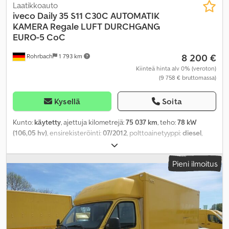
Laatikkoauto
iveco
Daily 35 S11 C30C AUTOMATIK
KAMERA Regale LUFT DURCHGANG
EURO-5 CoC
8 200 €
Rohrbach
1 793 km
Kiinteä hinta alv 0% (veroton)
(9 758 € bruttomassa)
Kysellä
Soita
Kunto:
käytetty
, ajettuja kilometrejä:
75 037 km
, teho:
78 kW
(106,05 hv)
, ensirekisteröinti:
07/2012
, polttoainetyyppi:
diesel
,
omamassa:
2 535 kg
, maksimi kuormauspaino:
965 kg
,
kokonaispaino:
3 500 kg
, akseliväli:
3 750 mm
, seuraava tarkastus
Pieni ilmoitus
(TÜV):
08/2026
, polttoaine:
diesel
, polttoaineenkulutus
(kaupunkiajo):
9 l/100 km
, polttoaineenkulutus (maantieajossa):
7,3
l/100 km
, yhdistetty polttoaineenkulutus:
7,9 l/100 km
, väri:
keltainen
, ohjaamo:
muu
, vaihteistotyyppi:
automaattinen
,
päästöluokka:
Euro 5
, jousitus:
muu
, istuimien määrä:
2
,
kokonaispituus:
6 783 mm
, lastitilan leveys:
2 000 mm
, kuormatilan