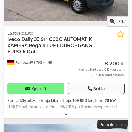
1
/
12
Laatikkoauto
iveco
Daily 35 S11 C30C AUTOMATIK
KAMERA Regale LUFT DURCHGANG
EURO-5 CoC
8 200 €
Rohrbach
1 793 km
Kiinteä hinta alv 0% (veroton)
(9 758 € bruttomassa)
Kysellä
Soita
Kunto:
käytetty
, ajettuja kilometrejä:
109 650 km
, teho:
78 kW
(106,05 hv)
, ensirekisteröinti:
06/2013
, polttoainetyyppi:
diesel
,
omamassa:
2 535 kg
, maksimi kuormauspaino:
965 kg
,
kokonaispaino:
3 500 kg
, akselikokoonpano:
4x2
, akseliväli:
3 750
Pieni ilmoitus
mm
, seuraava tarkastus (TÜV):
05/2027
, polttoaine:
diesel
,
polttoaineenkulutus (kaupunkiajo):
8,9 l/100 km
,