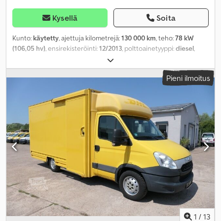
Kysellä
Soita
Kunto:
käytetty
, ajettuja kilometrejä:
130 000 km
, teho:
78 kW
(106,05 hv)
, ensirekisteröinti:
12/2013
, polttoainetyyppi:
diesel
,
omamassa:
2 535 kg
, maksimi kuormauspaino:
965 kg
,
kokonaispaino:
3 500 kg
, akselikokoonpano:
4x2
, akseliväli:
3 750
Pieni ilmoitus
mm
, polttoaine:
diesel
, polttoaineenkulutus (kaupunkiajo):
9 l/100
km
, polttoaineenkulutus (maantieajossa):
7,3 l/100 km
, yhdistetty
polttoaineenkulutus:
7,9 l/100 km
, väri:
keltainen
, ohjaamo:
muu
,
vaihteistotyyppi:
automaattinen
, päästöluokka:
Euro 5
, jousitus:
muu
, istuimien määrä:
2
, kokonaispituus:
6 849 mm
, kuormatilan
pituus:
4 300 mm
, lastitilan leveys:
2 000 mm
, kuormatilan korkeus:
2 100 mm
, Valmistusvuosi:
2013
, rakennuskorkeus:
2 770 mm
,
Varusteet:
ABS, ajoneuvotietokone, immobilisointijärjestelmä,
keskuslukitus, noesuodatin
,
1
/
13