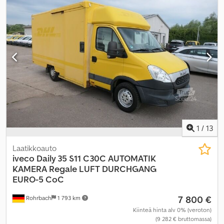
polttoaineenkulutus (maantieajossa):
7,3 l/100 km
, yhdistetty
polttoaineenkulutus:
7,9 l/100 km
, väri:
keltainen
, ohjaamo:
muu
,
vaihteistotyyppi:
automaattinen
, päästöluokka:
Euro 5
, jousitus:
muu
, istuimien määrä:
2
, kokonaispituus:
6 849 mm
, kuormatilan
pituus:
4 300 mm
, lastitilan leveys:
2 000 mm
, kuormatilan korkeus:
2 100 mm
, Valmistusvuosi:
2013
, rakennuskorkeus:
2 770 mm
,
Varusteet:
ABS, ajoneuvotietokone, immobilisointijärjestelmä,
keskuslukitus, noesuodatin
,
1
/
13
Laatikkoauto
iveco
Daily 35 S11 C30C AUTOMATIK
KAMERA Regale LUFT DURCHGANG
EURO-5 CoC
7 800 €
Rohrbach
1 793 km
Kiinteä hinta alv 0% (veroton)
(9 282 € bruttomassa)