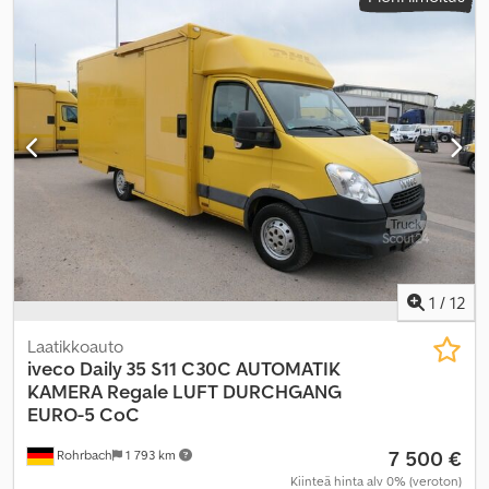
polttoaineenkulutus (kaupunkiajo):
9 l/100 km
,
polttoaineenkulutus (maantieajossa):
7,3 l/100 km
, yhdistetty
polttoaineenkulutus:
7,9 l/100 km
, väri:
keltainen
, ohjaamo:
muu
,
vaihteistotyyppi:
automaattinen
, päästöluokka:
Euro 5
, jousitus:
muu
, istuimien määrä:
2
, kokonaispituus:
6 849 mm
, kuormatilan
pituus:
4 300 mm
, lastitilan leveys:
2 000 mm
, kuormatilan korkeus:
2 100 mm
, Valmistusvuosi:
2013
, rakennuskorkeus:
2 770 mm
,
Varusteet:
ABS, ajoneuvotietokone, immobilisointijärjestelmä,
keskuslukitus, noesuodatin
,
1
/
12
Laatikkoauto
iveco
Daily 35 S11 C30C AUTOMATIK
KAMERA Regale LUFT DURCHGANG
EURO-5 CoC
7 500 €
Rohrbach
1 793 km
Kiinteä hinta alv 0% (veroton)