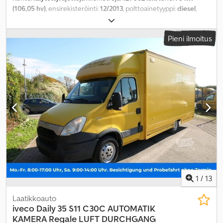
(106,05 hv)
, ensirekisteröinti:
12/2013
, polttoainetyyppi:
diesel
,
omamassa:
2 535 kg
, maksimi kuormauspaino:
965 kg
,
kokonaispaino:
3 500 kg
, akselikokoonpano:
4x2
, polttoaine:
Pieni ilmoitus
diesel
, väri:
keltainen
, ohjaamo:
muu
, vaihteistotyyppi:
automaattinen
, päästöluokka:
Euro 5
, jousitus:
muu
, istuimien
määrä:
2
, kokonaispituus:
6 849 mm
, kuormatilan pituus:
4 300
mm
, lastitilan leveys:
2 000 mm
, kuormatilan korkeus:
2 100 mm
,
Valmistusvuosi:
2013
, rakennuskorkeus:
2 770 mm
, Varusteet:
ABS,
ajoneuvotietokone, immobilisointijärjestelmä, keskuslukitus,
noesuodatin
,
1
/
13
Laatikkoauto
iveco
Daily 35 S11 C30C AUTOMATIK
KAMERA Regale LUFT DURCHGANG