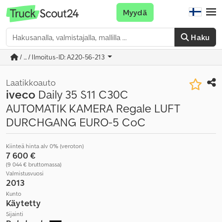
Myydä
Haku
/ ... / Ilmoitus-ID: A220-56-213
Laatikkoauto
iveco
Daily 35 S11 C30C
AUTOMATIK KAMERA Regale LUFT
DURCHGANG EURO-5 CoC
Kiinteä hinta alv 0% (veroton)
7 600 €
(9 044 € bruttomassa)
Valmistusvuosi
2013
Kunto
Käytetty
Sijainti