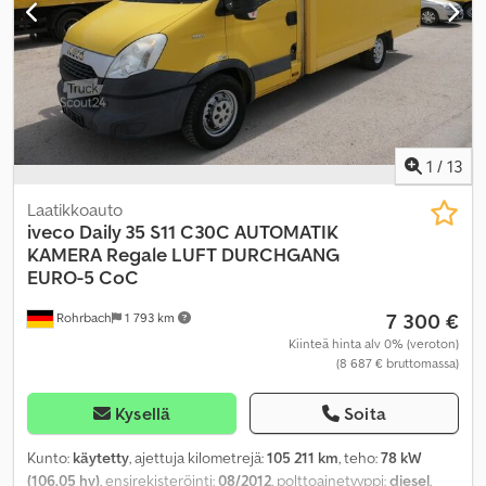
korkeus:
2 100 mm
, Valmistusvuosi:
2012
, rakennuskorkeus:
2 770
mm
, Varusteet:
ABS, ajoneuvotietokone, elektroninen
ajonvakautusjärjestelmä (ESP), immobilisointijärjestelmä,
keskuslukitus, noesuodatin
,
1
/
13
Laatikkoauto
iveco
Daily 35 S11 C30C AUTOMATIK
KAMERA Regale LUFT DURCHGANG
EURO-5 CoC
7 300 €
Rohrbach
1 793 km
Kiinteä hinta alv 0% (veroton)
(8 687 € bruttomassa)
Kysellä
Soita
Kunto:
käytetty
, ajettuja kilometrejä:
105 211 km
, teho:
78 kW
(106,05 hv)
, ensirekisteröinti:
08/2012
, polttoainetyyppi:
diesel
,