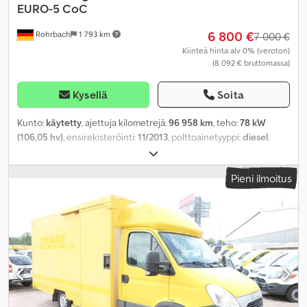
EURO-5 CoC
6 800 €
Rohrbach
1 793 km
7 000 €
Kiinteä hinta alv 0% (veroton)
(8 092 € bruttomassa)
Kysellä
Soita
Kunto:
käytetty
, ajettuja kilometrejä:
96 958 km
, teho:
78 kW
(106,05 hv)
, ensirekisteröinti:
11/2013
, polttoainetyyppi:
diesel
,
omamassa:
2 500 kg
, maksimi kuormauspaino:
1 000 kg
,
kokonaispaino:
3 500 kg
, akselikokoonpano:
4x2
, polttoaine:
Pieni ilmoitus
diesel
, väri:
keltainen
, ohjaamo:
muu
, vaihteistotyyppi:
automaattinen
, päästöluokka:
Euro 5
, jousitus:
muu
, istuimien
määrä:
2
, kokonaispituus:
6 840 mm
, kuormatilan pituus:
4 300
mm
, lastitilan leveys:
2 000 mm
, kuormatilan korkeus:
2 100 mm
,
Valmistusvuosi:
2013
, rakennuskorkeus:
2 850 mm
, Varusteet:
ABS,
ajoneuvotietokone, immobilisointijärjestelmä, keskuslukitus,
noesuodatin
,