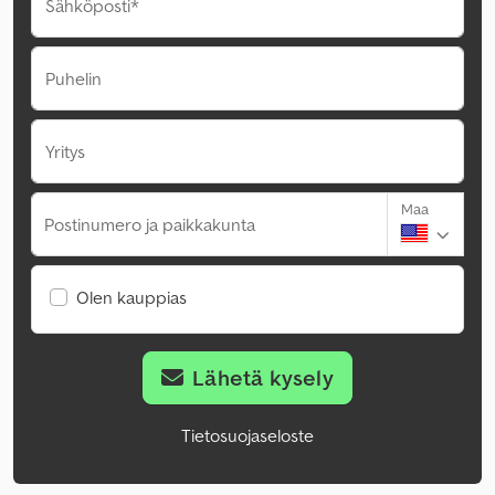
Sähköposti*
Puhelin
Yritys
Maa
Postinumero ja paikkakunta
Olen kauppias
Lähetä kysely
Tietosuojaseloste