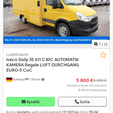
muu
, istuimien määrä:
2
, kokonaispituus:
6 840 mm
, kuormatilan
pituus:
4 300 mm
, lastitilan leveys:
2 000 mm
, kuormatilan korkeus:
2 100 mm
, Valmistusvuosi:
2013
, rakennuskorkeus:
2 850 mm
,
Varusteet:
ABS, ajoneuvotietokone, immobilisointijärjestelmä,
keskuslukitus, noesuodatin
,
1
/
12
Laatikkoauto
iveco
Daily 35 S11 C30C AUTOMATIK
KAMERA Regale LUFT DURCHGANG
EURO-5 CoC
5 800 €
Rohrbach
1 793 km
6 000 €
Kiinteä hinta alv 0% (veroton)
(6 902 € bruttomassa)
Kysellä
Soita
Kunto:
käytetty
, ajettuja kilometrejä:
121 502 km
, teho:
78 kW