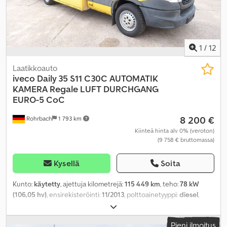
1
/
12
Laatikkoauto
iveco
Daily 35 S11 C30C AUTOMATIK
KAMERA Regale LUFT DURCHGANG
EURO-5 CoC
8 200 €
Rohrbach
1 793 km
Kiinteä hinta alv 0% (veroton)
(9 758 € bruttomassa)
Kysellä
Soita
Kunto:
käytetty
, ajettuja kilometrejä:
115 449 km
, teho:
78 kW
(106,05 hv)
, ensirekisteröinti:
11/2013
, polttoainetyyppi:
diesel
,
omamassa:
2 535 kg
, maksimi kuormauspaino:
965 kg
,
kokonaispaino:
3 500 kg
, akselikokoonpano:
4x2
, akseliväli:
3 750
Pieni ilmoitus
mm
, seuraava tarkastus (TÜV):
11/2027
, polttoaine:
diesel
,