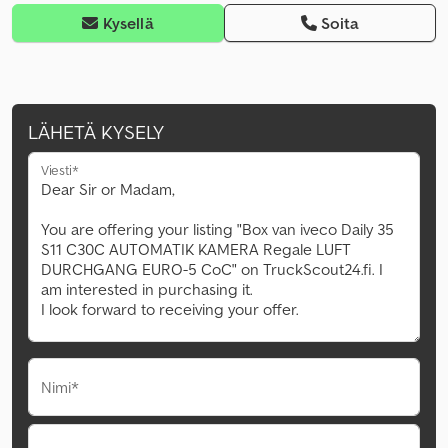
Kysellä
Soita
LÄHETÄ KYSELY
Viesti*
Nimi*