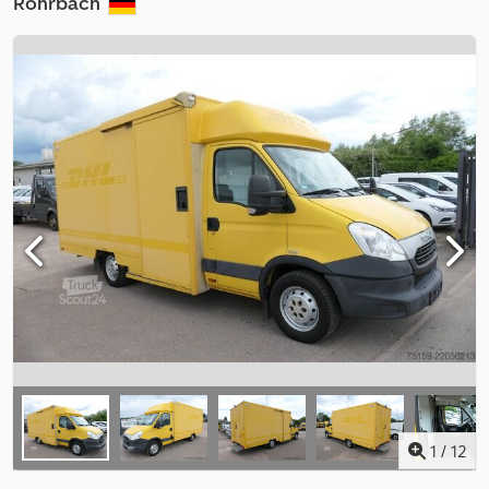
Rohrbach
1
/
12