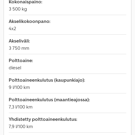
Kokonaispaino:
3 500 kg
Akselikokoonpano:
4x2
Akseliväli:
3 750 mm
Polttoaine:
diesel
Polttoaineenkulutus (kaupunkiajo):
9 l/100 km
Polttoaineenkulutus (maantieajossa):
7,3 l/100 km
Yhdistetty polttoaineenkulutus:
7,9 l/100 km