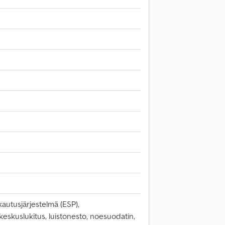
autusjärjestelmä (ESP),
 keskuslukitus, luistonesto, noesuodatin,