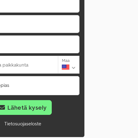
Maa
a paikkakunta
pias
Lähetä kysely
Tietosuojaseloste