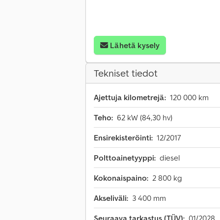
Lähetä kysely
Tekniset tiedot
Ajettuja kilometrejä:
120 000 km
Teho:
62 kW (84,30 hv)
Ensirekisteröinti:
12/2017
Polttoainetyyppi:
diesel
Kokonaispaino:
2 800 kg
Akseliväli:
3 400 mm
Seuraava tarkastus (TÜV):
01/2028