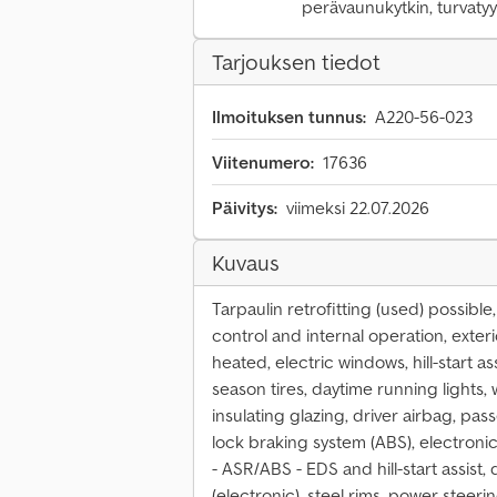
perävaunukytkin, turvaty
Tarjouksen tiedot
Ilmoituksen tunnus:
A220-56-023
Viitenumero:
17636
Päivitys:
viimeksi 22.07.2026
Kuvaus
Tarpaulin retrofitting (used) possible,
control and internal operation, exteri
heated, electric windows, hill-start ass
season tires, daytime running lights, 
insulating glazing, driver airbag, pa
lock braking system (ABS), electronic
- ASR/ABS - EDS and hill-start assist, d
(electronic), steel rims, power steeri