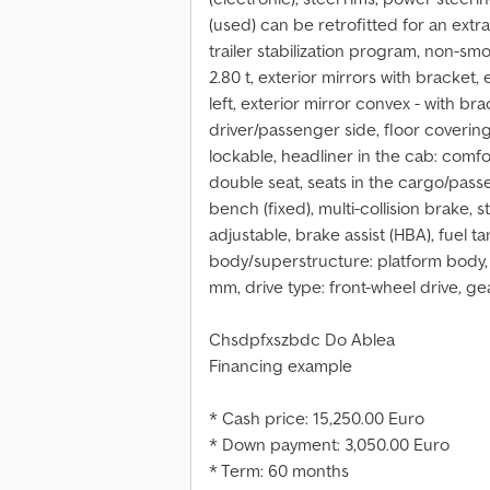
(used) can be retrofitted for an extr
trailer stabilization program, non-sm
2.80 t, exterior mirrors with bracket,
left, exterior mirror convex - with br
driver/passenger side, floor coverin
lockable, headliner in the cab: comfort
double seat, seats in the cargo/pass
bench (fixed), multi-collision brake,
adjustable, brake assist (HBA), fuel tan
body/superstructure: platform body
mm, drive type: front-wheel drive, 
Chsdpfxszbdc Do Ablea
Financing example
* Cash price: 15,250.00 Euro
* Down payment: 3,050.00 Euro
* Term: 60 months