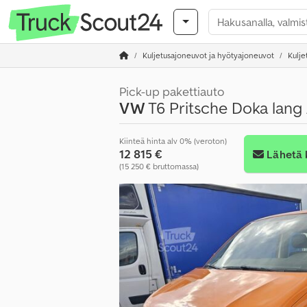
Kuljetusajoneuvot ja hyötyajoneuvot
Kulje
Pick-up pakettiauto
VW
T6 Pritsche Doka lan
Kiinteä hinta alv 0% (veroton)
12 815 €
Lähetä 
(15 250 € bruttomassa)