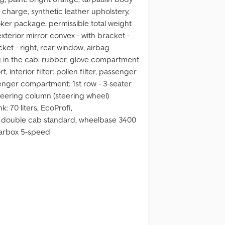
a charge, synthetic leather upholstery,
oker package, permissible total weight
 exterior mirror convex - with bracket -
acket - right, rear window, airbag
g in the cab: rubber, glove compartment
, interior filter: pollen filter, passenger
enger compartment: 1st row - 3-seater
 steering column (steering wheel)
k: 70 liters, EcoProfi,
, double cab standard, wheelbase 3400
gearbox 5-speed