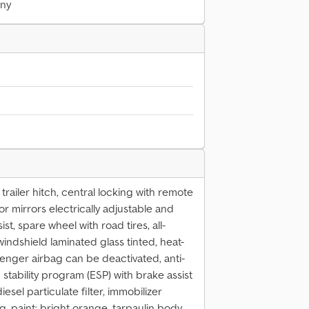
yny
 trailer hitch, central locking with remote
or mirrors electrically adjustable and
ist, spare wheel with road tires, all-
windshield laminated glass tinted, heat-
ssenger airbag can be deactivated, anti-
 stability program (ESP) with brake assist
iesel particulate filter, immobilizer
ng, paint: bright orange, tarpaulin body