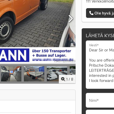
111 Verkkoilmoit
Ole hyvä j
LÄHETÄ KYS
Viesti*
1
/
8
Nimi*