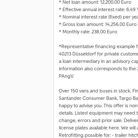
* Net loan amount: 12,200.00 Euro
* Effective annual interest rate: 6.49
* Nominal interest rate (fixed) per ye
* Gross loan amount: 14,256.00 Euro
* Monthly rate: 238.00 Euro
*Representative financing example f
40213 Düsseldorf for private custome
a loan intermediary in an advisory ca
information also corresponds to the 
PAngV.
Over 150 vans and buses in stock. Fin
Santander Consumer Bank, Targo Ban
happy to advise you. This offer is n
details. Listed equipment may need 
change, errors and prior sale. Delive
license plates available here. We will 
Retrofitting possible for: - trailer hit