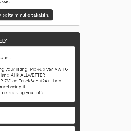
ukset
a soita minulle takaisin.
ELY