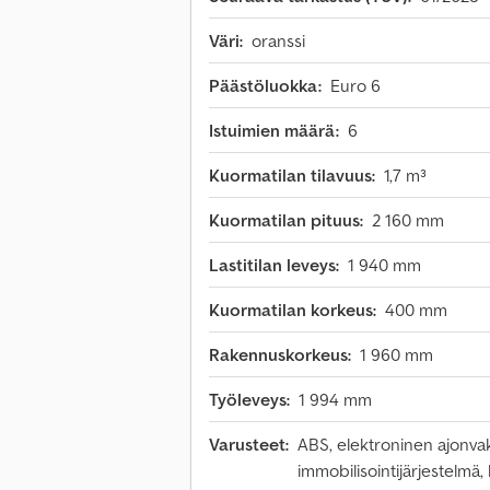
Väri:
oranssi
Päästöluokka:
Euro 6
Istuimien määrä:
6
Kuormatilan tilavuus:
1,7 m³
Kuormatilan pituus:
2 160 mm
Lastitilan leveys:
1 940 mm
Kuormatilan korkeus:
400 mm
Rakennuskorkeus:
1 960 mm
Työleveys:
1 994 mm
Varusteet:
ABS, elektroninen ajonvak
immobilisointijärjestelmä,