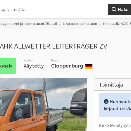
Haku
tusajoneuvot ja kuorma-autot 7,5 t asti
Lava-autokuorma-auto
Ilmoitus-ID: A220-
g AHK ALLWETTER LEITERTRÄGER ZV
Kunto
Sijainti
Käytetty
Cloppenburg
kysely
Toimittaja
Huomautu
kirjaudu sisä
Rekisteröitynyt