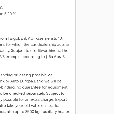
 %
ar: 6.30 %
rom Targobank AG, Kasernenstr. 10,
rs, for which the car dealership acts as
pacity. Subject to creditworthiness. The
2/3 example according to § 6a Abs. 3
ancing or leasing possible via
k or Auto Europa Bank; we will be
on-binding, no guarantee for equipment
to be checked separately. Subject to
ry possible for an extra charge. Export
also take your old vehicle in trade.
ches, also up to 3500 kg - auxiliary heaters