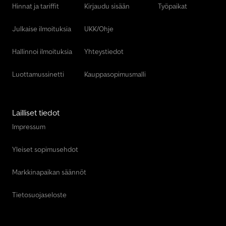
Hinnat ja tariffit
Kirjaudu sisään
Työpaikat
Julkaise ilmoituksia
UKK/Ohje
Hallinnoi ilmoituksia
Yhteystiedot
Luottamussinetti
Kauppasopimusmalli
Lailliset tiedot
Impressum
Yleiset sopimusehdot
Markkinapaikan säännöt
Tietosuojaseloste