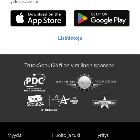
ykkössovellus!
Lisätietoja
TruckScout24.fi on virallinen sponsori:
Myydä
Huolto ja tuki
yritys