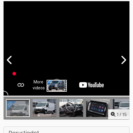
1
/
15
Perustiedot