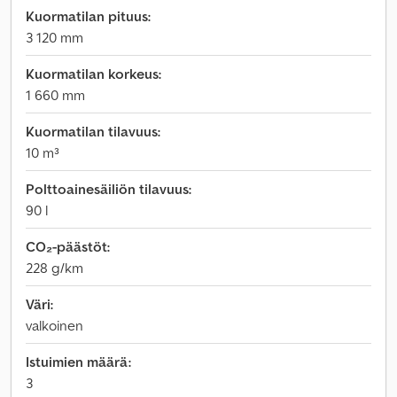
Kuormatilan pituus:
3 120 mm
Kuormatilan korkeus:
1 660 mm
Kuormatilan tilavuus:
10 m³
Polttoainesäiliön tilavuus:
90 l
CO₂-päästöt:
228 g/km
Väri:
valkoinen
Istuimien määrä:
3