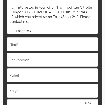
Nimi*
Sähköposti*
Puhelin
Yritys
Maa