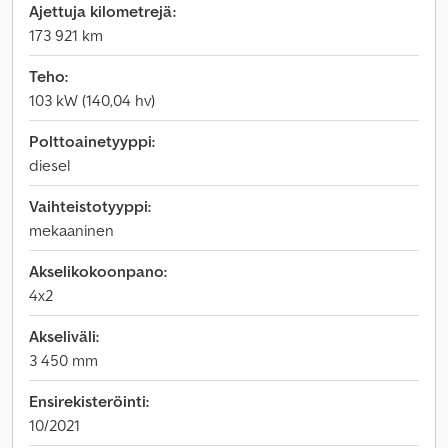
Ajettuja kilometrejä:
173 921 km
Teho:
103 kW (140,04 hv)
Polttoainetyyppi:
diesel
Vaihteistotyyppi:
mekaaninen
Akselikokoonpano:
4x2
Akseliväli:
3 450 mm
Ensirekisteröinti:
10/2021