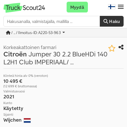
Myydä
Haku
/ ... / Ilmoitus-ID: A220-53-963
Korkeakattoinen farmari
Citroën
Jumper 30 2.2 BlueHDi 140
L2H1 Club IMPERIAAL/ ...
Kiinteä hinta alv 0% (veroton)
10 495 €
(12 699 € bruttomassa)
Valmistusvuosi
2021
Kunto
Käytetty
Sijainti
Wijchen