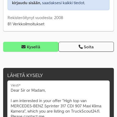
kirjaudu sisään,
saadaksesi kaikki tiedot.
Rekisteröitynyt vuodesta: 2008
81 Verkkoilmoitukset
Kysellä
Soita
LÄHETÄ KYSELY
Viesti*