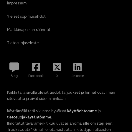
Impressum
Yleiset sopimusehdot
Markkinapaikan säännöt
Tietosuojaseloste
Blog
Facebook
X
LinkedIn
Kaikki tällä sivulla olevat tiedot, tarjoukset ja hinnat ovat ilman
sitovuutta ja eivät sido mihinkään!
Käyttämällä tätä sivustoa hyväksyt
käyttöehtomme
ja
tietosuojakäytäntömme
.
Ilmoitetut tavaramerkit kuuluvat asianomaisille omistajilleen.
TruckScout24 GmbH ei ota vastuuta linkitettyjen ulkoisten