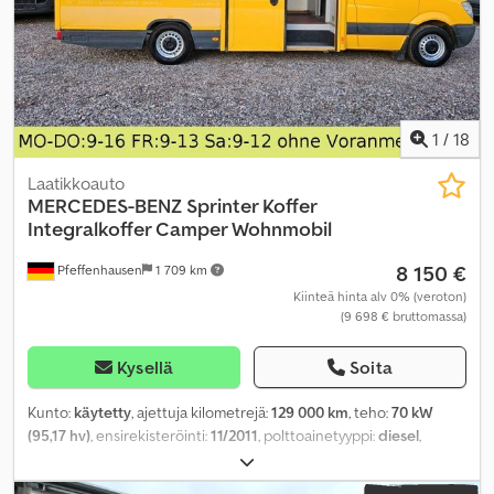
1
/
18
Laatikkoauto
MERCEDES-BENZ
Sprinter Koffer
Integralkoffer Camper Wohnmobil
8 150 €
Pfeffenhausen
1 709 km
Kiinteä hinta alv 0% (veroton)
(9 698 € bruttomassa)
Kysellä
Soita
Kunto:
käytetty
, ajettuja kilometrejä:
129 000 km
, teho:
70 kW
(95,17 hv)
, ensirekisteröinti:
11/2011
, polttoainetyyppi:
diesel
,
kokonaispaino:
3 498 kg
, väri:
keltainen
, vaihteistotyyppi:
automaattinen
, päästöluokka:
Euro 5
, istuimien määrä:
2
,