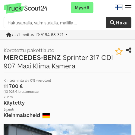
Myydä
Haku
/ ... / Ilmoitus-ID: A194-68-321
Korotettu pakettiauto
MERCEDES-BENZ
Sprinter 317 CDI
907 Maxi Klima Kamera
Kiinteä hinta alv 0% (veroton)
11 700 €
(13 923 € bruttomassa)
Kunto
Käytetty
Sijainti
Kleinmaischeid