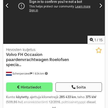
1
/
15
Hevosten kuljetus
Volvo
FH Occasion
paardenvrachtwagen Roelofsen
specia...
Scherpenzeel
1 634 km
Hintatiedot
Soita
Kunto:
käytetty
, ajettuja kilometrejä:
285 433 km
, teho:
375 kW
(509,86 hv)
, ensirekisteröinti:
12/2016
, polttoainetyyppi:
diesel
,
polttoaine:
diesel
, väri:
muu
, vaihteistotyyppi:
automaattinen
,