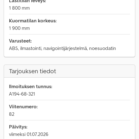
Lastitilan leveys:
1 800 mm
Kuormatilan korkeus:
1 900 mm
Varusteet:
ABS, ilmastointi, navigointijärjestelmä, noesuodatin
Tarjouksen tiedot
Ilmoituksen tunnus:
A194-68-321
Viitenumero:
82
Päivitys:
viimeksi 01.07.2026