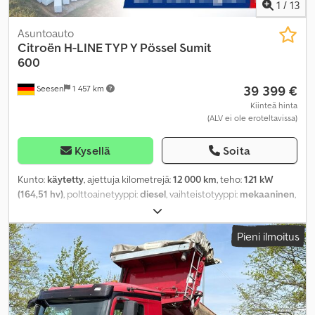
1
/
13
Asuntoauto
Citroën
H-LINE TYP Y Pössel Sumit
600
39 399 €
Seesen
1 457 km
Kiinteä hinta
(ALV ei ole eroteltavissa)
Kysellä
Soita
Kunto:
käytetty
, ajettuja kilometrejä:
12 000 km
, teho:
121 kW
(164,51 hv)
, polttoainetyyppi:
diesel
, vaihteistotyyppi:
mekaaninen
,
ensirekisteröinti:
04/2024
, seuraava tarkastus (TÜV):
04/2027
,
päästöluokka:
Euro 6
, kokonaispaino:
3 500 kg
, Varusteet:
ABS,
Pieni ilmoitus
elektroninen ajonvakautusjärjestelmä (ESP), keskuslukitus, oli
osallisena onnettomuudessa
,