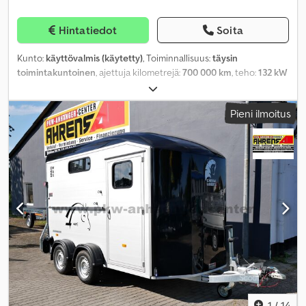
Hintatiedot
Soita
Kunto:
käyttövalmis (käytetty)
, Toiminnallisuus:
täysin
toimintakuntoinen
, ajettuja kilometrejä:
700 000 km
, teho:
132 kW
(179,47 hv)
, polttoainetyyppi:
diesel
, istuimien määrä:
55
,
päästöluokka:
euro2
, väri:
keltainen
, jarrut:
moottorijarrutus
,
Pieni ilmoitus
jousitus:
ilma
, Valmistusvuosi:
1995
, Varusteet:
ABS, ilmastointi,
turvatyyny
,
1
/
14