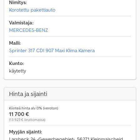
Nimitys:
Korotettu pakettiauto
Valmistaja:
MERCEDES-BENZ
Malli:
Sprinter 317 CDI 907 Maxi Klima Kamera
Kunto:
käytetty
Hinta ja sijainti
Kiinteä hinta alv 0% (veroton)
11 700 €
(13 923 € bruttomassa)
Myyjän sijainti:
Larsheck 24 -Gewerbegebiet-, 56271 Kleinmaischeid,