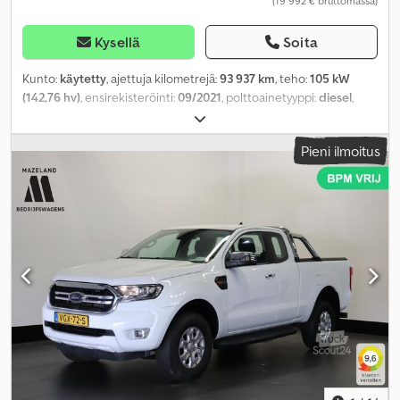
(19 992 € bruttomassa)
Kysellä
Soita
Kunto:
käytetty
, ajettuja kilometrejä:
93 937 km
, teho:
105 kW
(142,76 hv)
, ensirekisteröinti:
09/2021
, polttoainetyyppi:
diesel
,
kokonaispaino:
3 500 kg
, väri:
harmaa
, päästöluokka:
Euro 6
,
kuormatilan pituus:
3 300 mm
, lastitilan leveys:
1 800 mm
,
Pieni ilmoitus
kuormatilan korkeus:
1 900 mm
, Varusteet:
ABS, ilmastointi,
noesuodatin
,