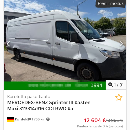
Pieni ilmoitus
kokonaisleveys:
2 200 mm
, kokonaiskorkeus:
2 750 mm
,
Valmistusvuosi:
1996
, Varusteet:
takalaitanostin
,
1
/
31
Korotettu pakettiauto
MERCEDES-BENZ
Sprinter III Kasten
Maxi 311/314/316 CDI RWD Ka
12 604 €
Karlsfeld
1 766 km
13 866 €
Kiinteä hinta alv 0% (veroton)