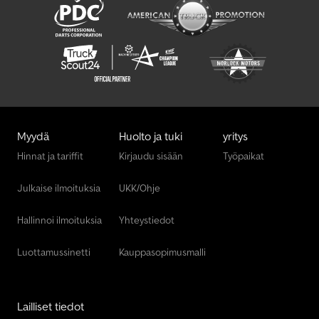
Myydä
Huolto ja tuki
yritys
Hinnat ja tariffit
Kirjaudu sisään
Työpaikat
Julkaise ilmoituksia
UKK/Ohje
Hallinnoi ilmoituksia
Yhteystiedot
Luottamussinetti
Kauppasopimusmalli
Lailliset tiedot