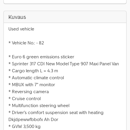
Kuvaus
Used vehicle
* Vehicle No.: - 82
* Euro 6 green emissions sticker
* Sprinter 317 CDI New Model Type 907 Maxi Panel Van
* Cargo length L = 4.3 m
* Automatic climate control
* MBUX with 7" monitor
* Reversing camera
* Cruise control
* Multifunction steering wheel
* Driver's comfort suspension seat with heating
Dkjdpewwfbbofx Ah Dor
* GVW 3,500 kg