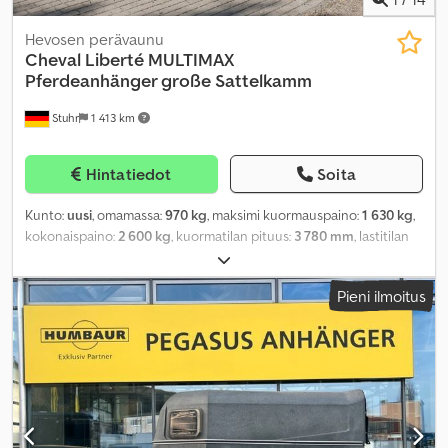
Hevosen perävaunu
Cheval Liberté
MULTIMAX
Pferdeanhänger große Sattelkamm
Stuhr
1 413 km
Hintatiedot
Soita
Kunto:
uusi
, omamassa:
970 kg
, maksimi kuormauspaino:
1 630 kg
,
kokonaispaino:
2 600 kg
, kuormatilan pituus:
3 780 mm
, lastitilan
leveys:
1 810 mm
, kuormatilan korkeus:
2 300 mm
, renkaan koko:
185/65R14
,
Pieni ilmoitus