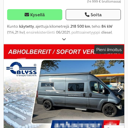
(14 999 € bruttomassa)
Kysellä
Soita
Kunto:
käytetty
, ajettuja kilometrejä:
218 500 km
, teho:
84 kW
(114,21 hv)
, ensirekisteröinti:
06/2021
, polttoainetyyppi:
diesel
,
kokonaispaino:
3 500 kg
, seuraava tarkastus (TÜV):
06/2027
, väri:
valkoinen
, vaihteistotyyppi:
mekaaninen
, päästöluokka:
Euro 6
,
Pieni ilmoitus
istuimien määrä:
3
, kokonaispituus:
6 980 mm
, kuormatilan pituus:
4 250 mm
, Valmistusvuosi:
2021
, Varusteet:
ABS, elektroninen
ajonvakautusjärjestelmä (ESP), keskuslukitus, noesuodatin
,