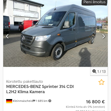
Pieni ilmoitus
kuormatilan tilavuus:
17 m³
, kuormatilan pituus:
4 400 mm
,
lastitilan leveys:
2 000 mm
, kuormatilan korkeus:
2 000 mm
,
Varusteet:
ABS, elektroninen ajonvakautusjärjestelmä (ESP),
keskuslukitus, noesuodatin
,
1
/
13
Korotettu pakettiauto
MERCEDES-BENZ
Sprinter 314 CDI
L2H2 Klima Kamera
16 800 €
Kleinmaischeid
1 685 km
Kiinteä hinta alv 0% (veroton)