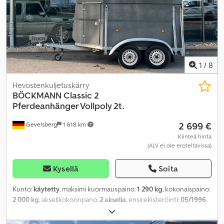
1
/
8
Hevostenkuljetuskärry
BÖCKMANN
Classic 2
Pferdeanhänger Vollpoly 2t.
2 699 €
Gevelsberg
1 618 km
Kiinteä hinta
(ALV ei ole eroteltavissa)
Kysellä
Soita
Kunto:
käytetty
, maksimi kuormauspaino:
1 290 kg
, kokonaispaino:
2 000 kg
, akselikokoonpano:
2 akselia
, ensirekisteröinti:
05/1996
,
seuraava tarkastus (TÜV):
11/2026
, kuormatilan pituus:
3 250 mm
,
lastitilan leveys:
1 650 mm
, kuormatilan korkeus:
2 250 mm
,