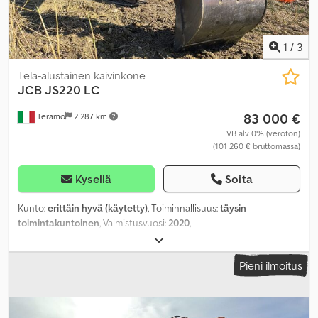
1
/
3
Tela-alustainen kaivinkone
JCB
JS220 LC
83 000 €
Teramo
2 287 km
VB alv 0% (veroton)
(101 260 € bruttomassa)
Kysellä
Soita
Kunto:
erittäin hyvä (käytetty)
, Toiminnallisuus:
täysin
toimintakuntoinen
, Valmistusvuosi:
2020
,
Pieni ilmoitus