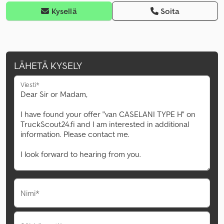
Kysellä
Soita
LÄHETÄ KYSELY
Viesti*
Nimi*