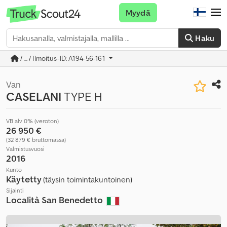
Myydä
Haku
/ ... / Ilmoitus-ID: A194-56-161
Van
CASELANI
TYPE H
VB alv 0% (veroton)
26 950 €
(32 879 € bruttomassa)
Valmistusvuosi
2016
Kunto
Käytetty
(täysin toimintakuntoinen)
Sijainti
Località San Benedetto