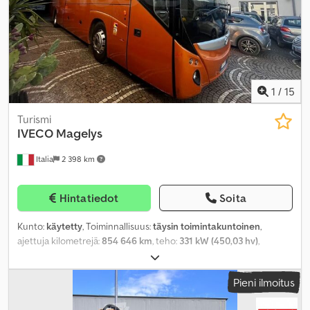
1
/
15
Turismi
IVECO
Magelys
Italia
2 398 km
Hintatiedot
Soita
Kunto:
käytetty
, Toiminnallisuus:
täysin toimintakuntoinen
,
ajettuja kilometrejä:
854 646 km
, teho:
331 kW (450,03 hv)
,
ensirekisteröinti:
06/2010
, polttoainetyyppi:
diesel
, istuimien
määrä:
53
, päästöluokka:
Euro 5
, väri:
oranssi
, renkaan koko:
Pieni ilmoitus
295/80 R22.5
, Valmistusvuosi:
2010
, koneen/ajoneuvon numero:
VNESFR21000000006
, Varusteet:
ABS, ilmastointi,