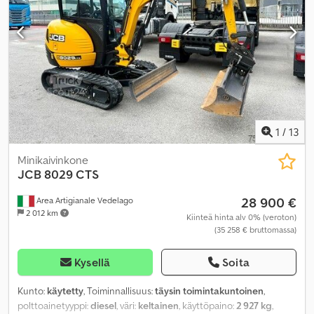
1
/
13
Minikaivinkone
JCB
8029 CTS
28 900 €
Area Artigianale Vedelago
2 012 km
Kiinteä hinta alv 0% (veroton)
(35 258 € bruttomassa)
Kysellä
Soita
Kunto:
käytetty
, Toiminnallisuus:
täysin toimintakuntoinen
,
polttoainetyyppi:
diesel
, väri:
keltainen
, käyttöpaino:
2 927 kg
,