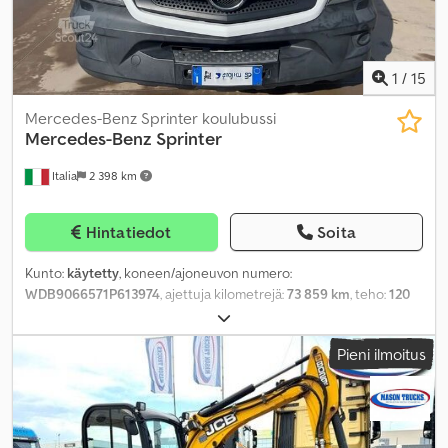
1
/
15
Mercedes-Benz Sprinter koulubussi
Mercedes-Benz
Sprinter
Italia
2 398 km
Hintatiedot
Soita
Kunto:
käytetty
, koneen/ajoneuvon numero:
WDB9066571P613974
, ajettuja kilometrejä:
73 859 km
, teho:
120
kW (163,15 hv)
, ensirekisteröinti:
02/2019
, polttoainetyyppi:
diesel
,
istuimien määrä:
32
, päästöluokka:
Euro 6
, väri:
valkoinen
, renkaan
Pieni ilmoitus
koko:
205/75 R16C
, kokonaispituus:
7 360 mm
, kokonaisleveys:
1 990 mm
, kokonaiskorkeus:
2 840 mm
, Valmistusvuosi:
2019
,
Varusteet:
ABS, ilmastointi
,