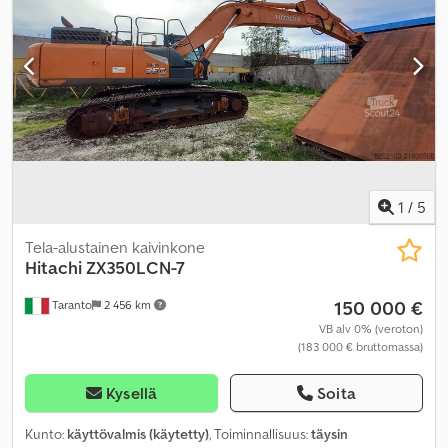
1
/
5
Tela-alustainen kaivinkone
Hitachi
ZX350LCN-7
150 000 €
Taranto
2 456 km
VB alv 0% (veroton)
(183 000 € bruttomassa)
Kysellä
Soita
Kunto:
käyttövalmis (käytetty)
, Toiminnallisuus:
täysin