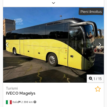
Valmistusvuosi:
2026
, käyttötunnit:
300 h
, Varusteet:
hytti,
ilmastointi, kumitelat, lisäajovalot
,
Pieni ilmoitus
1
/
15
Turismi
IVECO
Magelys
Italia
2 398 km