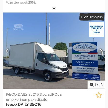
Valmistusvuosi:
2014
,
Pieni ilmoitus
1
/
18
IVECO DAILY 35C16 3.0L EURO6E
umpikorinen pakettiauto
Iveco
DAILY 35C16