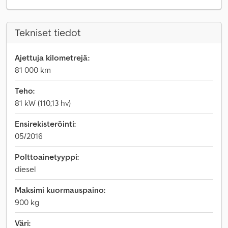
Tekniset tiedot
Ajettuja kilometrejä:
81 000 km
Teho:
81 kW (110,13 hv)
Ensirekisteröinti:
05/2016
Polttoainetyyppi:
diesel
Maksimi kuormauspaino:
900 kg
Väri: