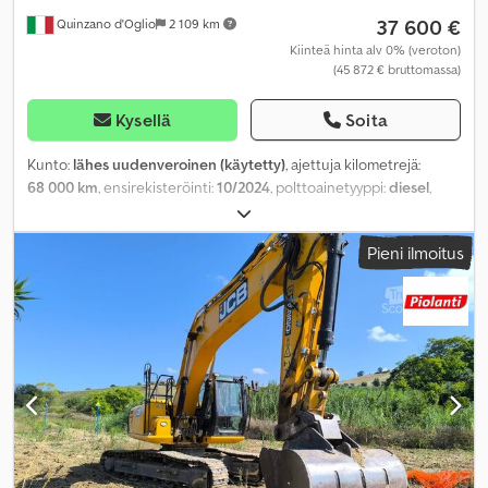
37 600 €
Quinzano d'Oglio
2 109 km
Kiinteä hinta alv 0% (veroton)
(45 872 € bruttomassa)
Kysellä
Soita
Kunto:
lähes uudenveroinen (käytetty)
, ajettuja kilometrejä:
68 000 km
, ensirekisteröinti:
10/2024
, polttoainetyyppi:
diesel
,
akselikokoonpano:
4x2
, akseliväli:
4 100 mm
, polttoaine:
diesel
, väri:
valkoinen
, päästöluokka:
Euro 6
, istuimien määrä:
3
, Valmistusvuosi:
Pieni ilmoitus
2024
, Varusteet:
ABS, Bluetooth, ajoneuvotietokone, ilmastointi,
takalaitanostin, turvatyyny
,