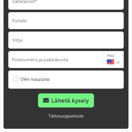
Sähköposti*
Puhelin
Yritys
Maa
Postinumero ja paikkakunta
Olen kauppias
Lähetä kysely
Tietosuojaseloste