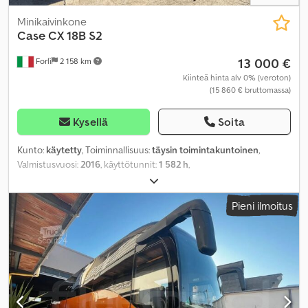
Minikaivinkone
Case
CX 18B S2
13 000 €
Forlì
2 158 km
Kiinteä hinta alv 0% (veroton)
(15 860 € bruttomassa)
Kysellä
Soita
Kunto:
käytetty
, Toiminnallisuus:
täysin toimintakuntoinen
,
Valmistusvuosi:
2016
, käyttötunnit:
1 582 h
,
Pieni ilmoitus