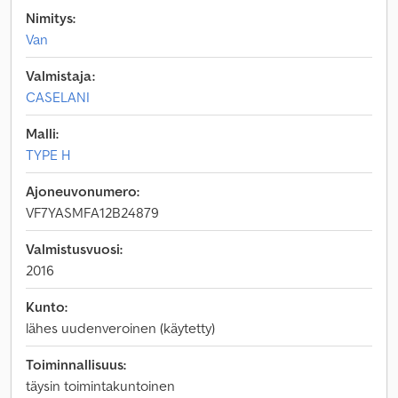
Nimitys:
Van
Valmistaja:
CASELANI
Malli:
TYPE H
Ajoneuvonumero:
VF7YASMFA12B24879
Valmistusvuosi:
2016
Kunto:
lähes uudenveroinen (käytetty)
Toiminnallisuus:
täysin toimintakuntoinen