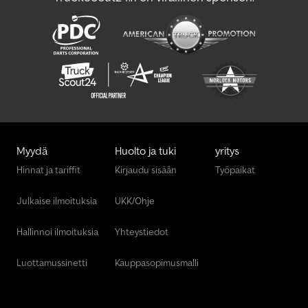
Myydä
Huolto ja tuki
yritys
Hinnat ja tariffit
Kirjaudu sisään
Työpaikat
Julkaise ilmoituksia
UKK/Ohje
Hallinnoi ilmoituksia
Yhteystiedot
Luottamussinetti
Kauppasopimusmalli