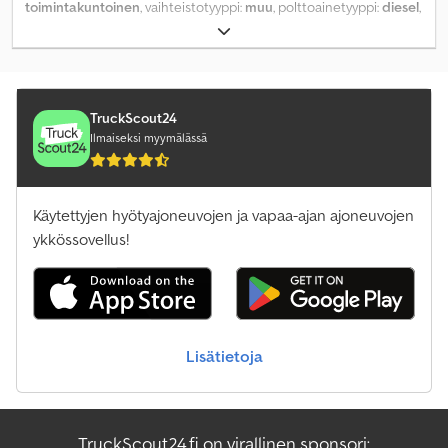
toimintakuntoinen
, vaihteistotyyppi:
muu
, polttoainetyyppi:
diesel
,
kokonaispaino:
35 700 kg
, Valmistusvuosi:
2020
, Varusteet:
hydraulivasara, hytti, ilmastointi, lisäajovalot, teräsketjut
,
TruckScout24
Ilmaiseksi myymälässä
Käytettyjen hyötyajoneuvojen ja vapaa-ajan ajoneuvojen
ykkössovellus!
Lisätietoja
TruckScout24.fi on virallinen sponsori: