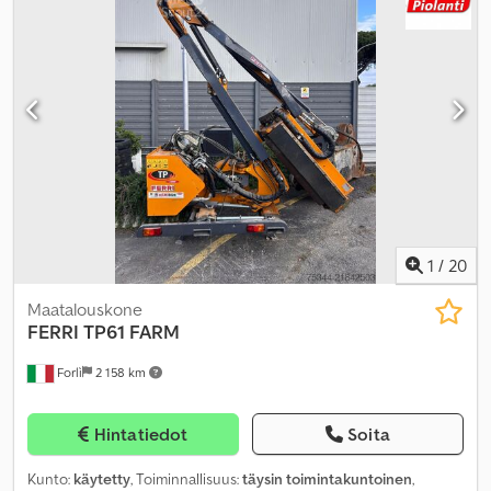
vakionopeudensäädin
,
1
/
20
Maatalouskone
FERRI
TP61 FARM
Forlì
2 158 km
Hintatiedot
Soita
Kunto:
käytetty
, Toiminnallisuus:
täysin toimintakuntoinen
,