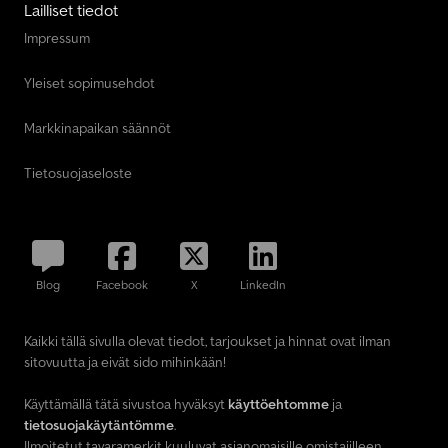
Lailliset tiedot
Impressum
Yleiset sopimusehdot
Markkinapaikan säännöt
Tietosuojaseloste
Blog
Facebook
X
LinkedIn
Kaikki tällä sivulla olevat tiedot, tarjoukset ja hinnat ovat ilman
sitovuutta ja eivät sido mihinkään!
Käyttämällä tätä sivustoa hyväksyt
käyttöehtomme
ja
tietosuojakäytäntömme
.
Ilmoitetut tavaramerkit kuuluvat asianomaisille omistajilleen.