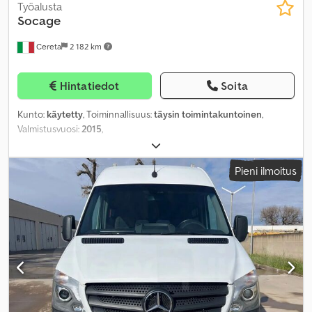
Työalusta
Socage
Cereta
2 182 km
Hintatiedot
Soita
Kunto:
käytetty
, Toiminnallisuus:
täysin toimintakuntoinen
,
Valmistusvuosi:
2015
,
Pieni ilmoitus