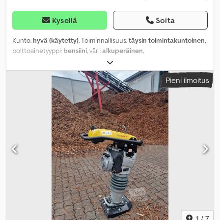
Kysellä
Soita
Kunto:
hyvä (käytetty)
, Toiminnallisuus:
täysin toimintakuntoinen
,
polttoainetyyppi:
bensiini
, väri:
alkuperäinen
,
Pieni ilmoitus
1
/
7