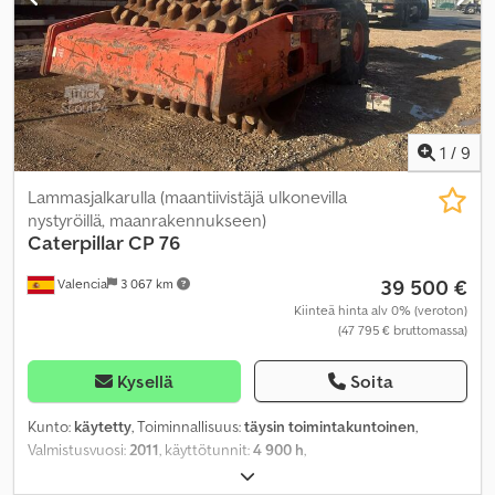
1
/
9
Lammasjalkarulla (maantiivistäjä ulkonevilla
nystyröillä, maanrakennukseen)
Caterpillar
CP 76
39 500 €
Valencia
3 067 km
Kiinteä hinta alv 0% (veroton)
(47 795 € bruttomassa)
Kysellä
Soita
Kunto:
käytetty
, Toiminnallisuus:
täysin toimintakuntoinen
,
Valmistusvuosi:
2011
, käyttötunnit:
4 900 h
,