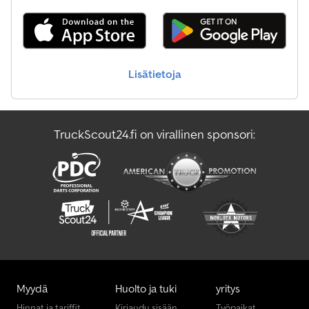
Mf Etukuormaaja
Mitsubishi Kuorma Auto
Lisätietoja
Nissan Kuorma Auto
Renault T
TruckScout24.fi on virallinen sponsori:
Valtra Traktori
Volvo Kuorma Auto
Myydä
Huolto ja tuki
yritys
Hinnat ja tariffit
Kirjaudu sisään
Työpaikat