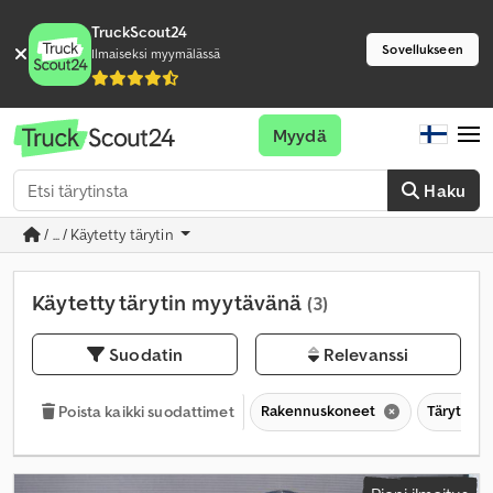
TruckScout24
Sovellukseen
Ilmaiseksi myymälässä
Myydä
Haku
/ ... / Käytetty tärytin
Käytetty tärytin myytävänä
(3)
Suodatin
Relevanssi
Rakennuskoneet
Tärytin
Poista kaikki suodattimet