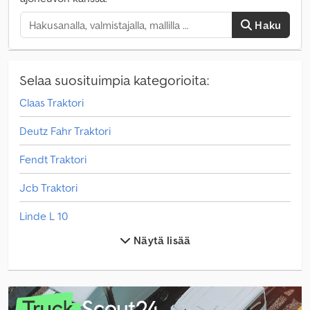
Haku
Selaa suosituimpia kategorioita:
Claas Traktori
Deutz Fahr Traktori
Fendt Traktori
Jcb Traktori
Linde L 10
Näytä lisää
Linde L 12
Linde L 14
Linde V