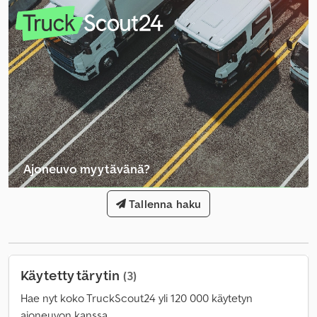
Ajoneuvo myytävänä?
Luo ilmoitus
Tallenna haku
Käytetty tärytin
(3)
Hae nyt koko TruckScout24 yli 120 000 käytetyn
ajoneuvon kanssa.