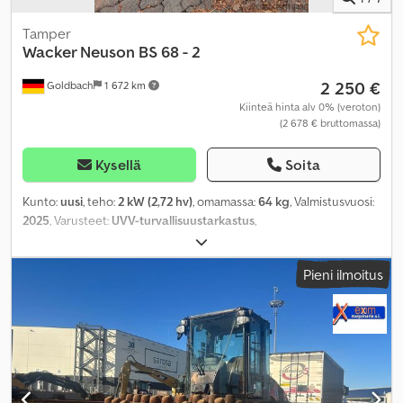
Tamper
Wacker Neuson
BS 68 - 2
2 250 €
Goldbach
1 672 km
Kiinteä hinta alv 0% (veroton)
(2 678 € bruttomassa)
Kysellä
Soita
Kunto:
uusi
, teho:
2 kW (2,72 hv)
, omamassa:
64 kg
, Valmistusvuosi:
2025
, Varusteet:
UVV-turvallisuustarkastus
,
Pieni ilmoitus