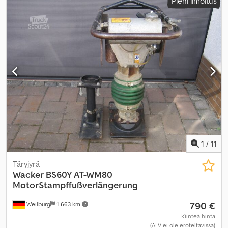
Pieni ilmoitus
1
/
11
Täryjyrä
Wacker
BS60Y AT-WM80
MotorStampffußverlängerung
790 €
Weilburg
1 663 km
Kiinteä hinta
(ALV ei ole eroteltavissa)