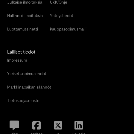
Julkaise ilmoituksia
UKK/Ohje
Hallinnoi ilmoituksia
Yhteystiedot
Luottamussinetti
Kauppasopimusmalli
Lailliset tiedot
Impressum
Yleiset sopimusehdot
Markkinapaikan säännöt
Tietosuojaseloste
Blog
Facebook
X
LinkedIn