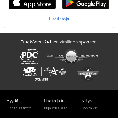
Lisätietoja
TruckScout24.fi on virallinen sponsori:
Myydä
Huolto ja tuki
yritys
Hinnat ja tariffit
Kirjaudu sisään
Työpaikat