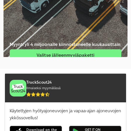
Myynti yli 4 miljoonalle kiinnostuneelle kuukausittain
Valitse jälleenmyyjäpaketti
Luo yksittäinen ilmoitus
TruckScout24
Ilmaiseksi myymälässä
Käytettyjen hyötyajoneuvojen ja vapaa-ajan ajoneuvojen
ykkössovellus!