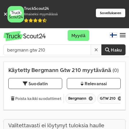
TruckScout24
Sovellukseen
Ilmaiseksi myymälässä
Myydä
Haku
Käytetty Bergmann Gtw 210 myytävänä
(0)
Suodatin
Relevanssi
Bergmann
GTW 210
Poista kaikki suodattimet
Valitettavasti ei löytynyt tuloksia haulle