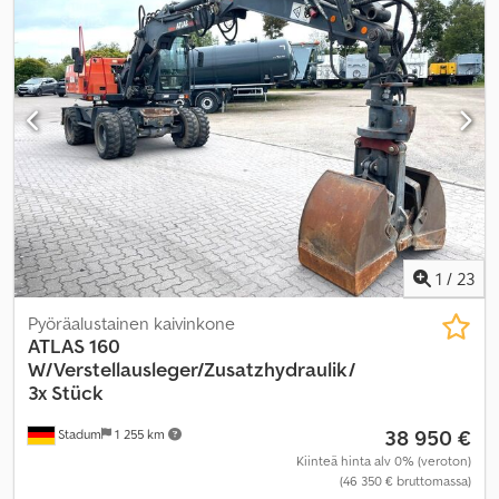
1
/
23
Pyöräalustainen kaivinkone
ATLAS
160
W/Verstellausleger/Zusatzhydraulik/
3x Stück
38 950 €
Stadum
1 255 km
Kiinteä hinta alv 0% (veroton)
(46 350 € bruttomassa)