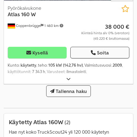
Pyörökaivukone
Atlas
160 W
38 000 €
Coppenbrügge
1 460 km
Kiinteä hinta alv 0% (veroton)
(45 220 € bruttomassa)
Kysellä
Soita
Kunto:
käytetty
, teho:
105 kW (142,76 hv)
, Valmistusvuosi:
2009
,
käyttötunnit:
7 343 h
, Varusteet:
ilmastointi
,
Tallenna haku
Käytetty Atlas 160W
(2)
Hae nyt koko TruckScout24 yli 120 000 käytetyn