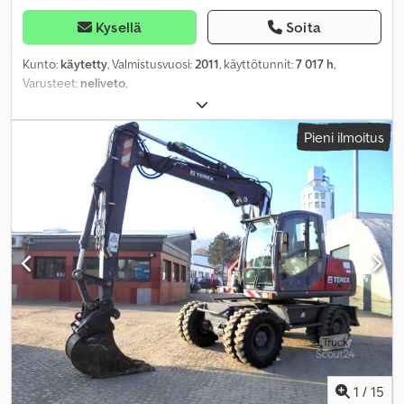
Kysellä
Soita
Kunto:
käytetty
, Valmistusvuosi:
2011
, käyttötunnit:
7 017 h
,
Varusteet:
neliveto
,
Pieni ilmoitus
1
/
15