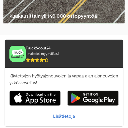
Kuukausittain yli 140 000 ostopyyntöä
Valitse jälleenmyyjäpaketti
TruckScout24
Ilmaiseksi myymälässä
Käytettyjen hyötyajoneuvojen ja vapaa-ajan ajoneuvojen
ykkössovellus!
Lisätietoja