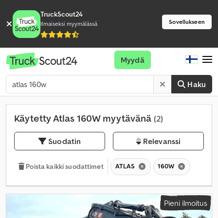
TruckScout24
Sovellukseen
Ilmaiseksi myymälässä
Myydä
Haku
Käytetty Atlas 160W myytävänä
(2)
Suodatin
Relevanssi
ATLAS
160W
Poista kaikki suodattimet
Pieni ilmoitus