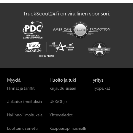
TruckScout24.fi on virallinen sponsori:
Myydä
Huolto ja tuki
yritys
Hinnat ja tariffit
Kirjaudu sisään
Työpaikat
Julkaise ilmoituksia
UKK/Ohje
Hallinnoi ilmoituksia
Yhteystiedot
Luottamussinetti
Kauppasopimusmalli