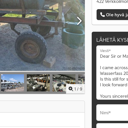
422 Verkkoilmoi
Ole hyvä j
LÄHETÄ KYS
Viesti*
1
/
9
Nimi*