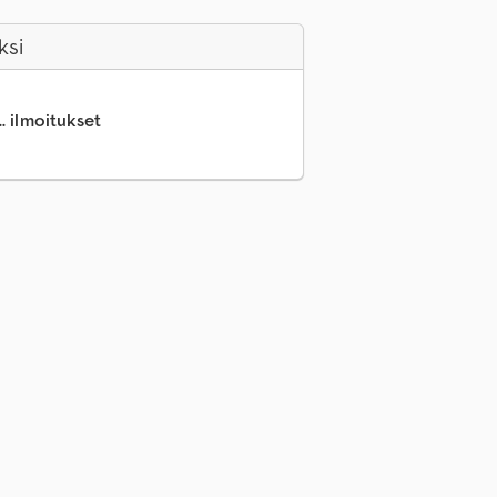
ksi
.. ilmoitukset