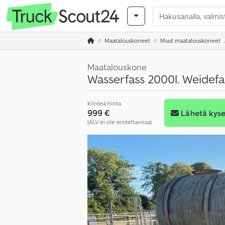
Maatalouskoneet
Muut maatalouskoneet
Maatalouskone
Wasserfass 2000l. Weidefa
Kiinteä hinta
999 €
Lähetä kyse
(ALV ei ole eroteltavissa)