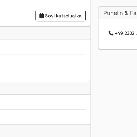
Puhelin & Fa
Sovi katseluaika
+49 2332 .