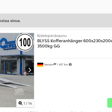
ostaa sinua.
Koteloperävaunu
BLYSS
Kofferanhänger 600x230x200
3500kg GG
Seesen
1 457 km
1
/
14