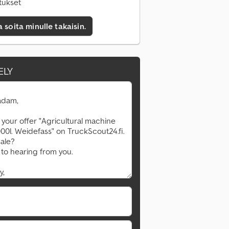
tukset
a soita minulle takaisin.
ELY