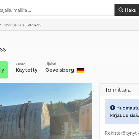
Haku
Ilmoitus-ID: A660-16-99
ss
Kunto
Sijainti
Käytetty
Gevelsberg
ly
Toimittaja
Huomautu
kirjaudu sisä
Rekisteröitynyt