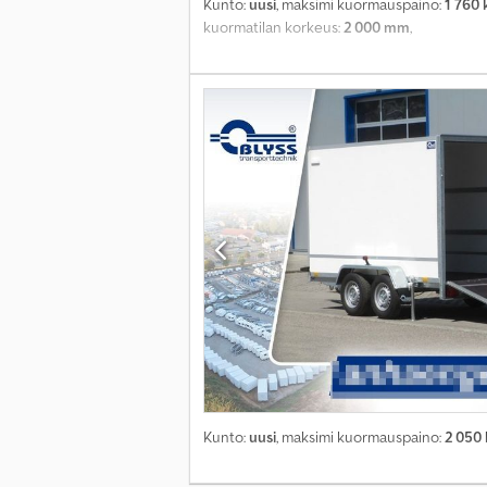
Kunto:
uusi
, maksimi kuormauspaino:
1 760 
kuormatilan korkeus:
2 000 mm
,
Kunto:
uusi
, maksimi kuormauspaino:
2 050