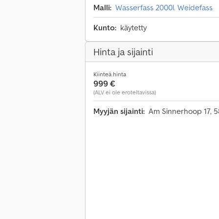
Malli:
Wasserfass 2000l. Weidefass
Kunto:
käytetty
Hinta ja sijainti
Kiinteä hinta
999 €
(ALV ei ole eroteltavissa)
Myyjän sijainti:
Am Sinnerhoop 17, 