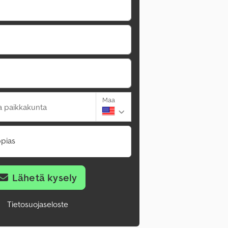
Maa
a paikkakunta
pias
Lähetä kysely
Tietosuojaseloste