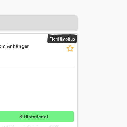
Pieni ilmoitus
cm Anhänger
Hintatiedot