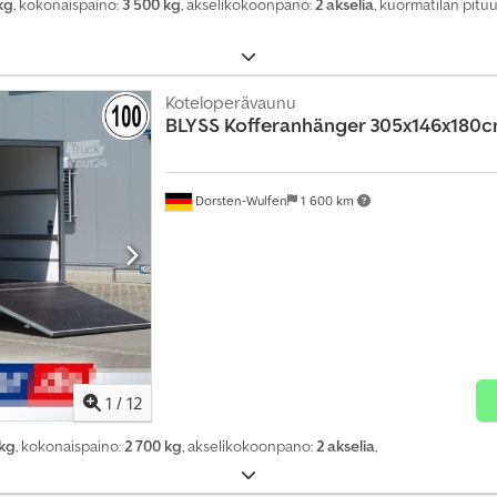
kg
, kokonaispaino:
3 500 kg
, akselikokoonpano:
2 akselia
, kuormatilan pitu
Koteloperävaunu
BLYSS
Kofferanhänger 305x146x180
Dorsten-Wulfen
1 600 km
1
/
12
 kg
, kokonaispaino:
2 700 kg
, akselikokoonpano:
2 akselia
,