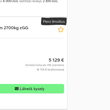
us:
6 000 mm
, lastitilan leveys:
2 300 mm
,
Pieni ilmoitus
cm 2700kg zGG
5 129 €
Kiinteä hinta alv 0% (veroton)
(6 104 € bruttomassa)
Lähetä kysely