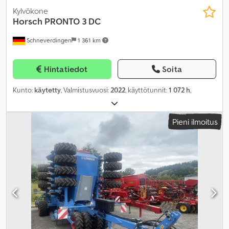
Kylvökone
Horsch
PRONTO 3 DC
Schneverdingen
1 361 km
Hintatiedot
Soita
Kunto:
käytetty
, Valmistusvuosi:
2022
, käyttötunnit:
1 072 h
,
Pieni ilmoitus