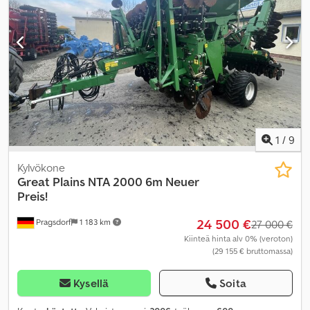
1
/
9
Kylvökone
Great Plains
NTA 2000 6m Neuer
Preis!
24 500 €
Pragsdorf
1 183 km
27 000 €
Kiinteä hinta alv 0% (veroton)
(29 155 € bruttomassa)
Kysellä
Soita