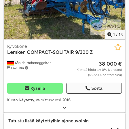
1
/
13
Kylvökone
Lemken
COMPACT-SOLITAIR 9/300 Z
38 000 €
Söhlde-Hoheneggelsen
1 426 km
Kiinteä hinta alv 0% (veroton)
(45 220 € bruttomassa)
Kysellä
Soita
Kunto:
käytetty
, Valmistusvuosi:
2016
,
Tutustu lisää käytettyihin ajoneuvoihin