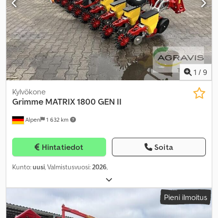
1
/
9
Kylvökone
Grimme
MATRIX 1800 GEN II
Alpen
1 632 km
Hintatiedot
Soita
Kunto:
uusi
, Valmistusvuosi:
2026
,
Pieni ilmoitus