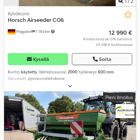
1
/
2
Kylvökone
Horsch
Airseeder CO6
12 990 €
Pragsdorf
1 183 km
Kiinteä hinta alv 0% (veroton)
(15 458 € bruttomassa)
Kysellä
Soita
Kunto:
käytetty
, Valmistusvuosi:
2000
, työleveys:
600 mm
,
Varusteet:
ajoneuvotietokone
,
Pieni ilmoitus