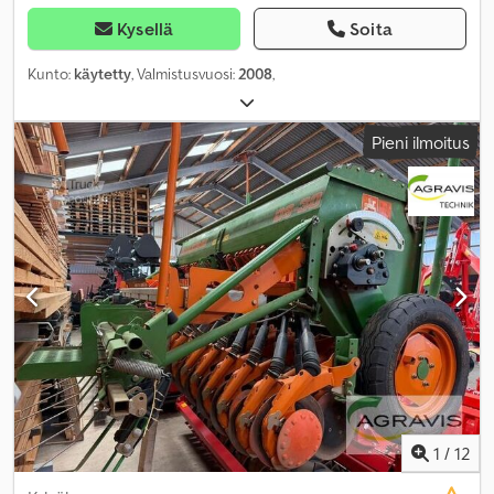
Kysellä
Soita
Kunto:
käytetty
, Valmistusvuosi:
2008
,
Pieni ilmoitus
1
/
12