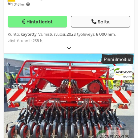
1 343 km
Hintatiedot
Soita
Kunto:
käytetty
, Valmistusvuosi:
2023
, työleveys:
6 000 mm
,
käyttötunnit:
235 h
,
Pieni ilmoitus