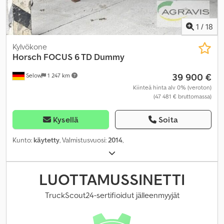
1
/
18
Kylvökone
Horsch
FOCUS 6 TD Dummy
39 900 €
Selow
1 247 km
Kiinteä hinta alv 0% (veroton)
(47 481 € bruttomassa)
Kysellä
Soita
Kunto:
käytetty
, Valmistusvuosi:
2014
,
LUOTTAMUSSINETTI
TruckScout24-sertifioidut jälleenmyyjät