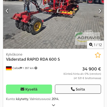
1
/
12
Kylvökone
Väderstad
RAPID RDA 600 S
34 900 €
Calbe
1 397 km
Kiinteä hinta alv 0% (veroton)
(41 531 € bruttomassa)
Kysellä
Soita
Kunto:
käytetty
, Valmistusvuosi:
2014
,