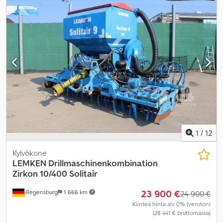
1
/
12
Kylvökone
LEMKEN
Drillmaschinenkombination
Zirkon 10/400 Solitair
23 900 €
Regensburg
1 666 km
24 900 €
Kiinteä hinta alv 0% (veroton)
(28 441 € bruttomassa)