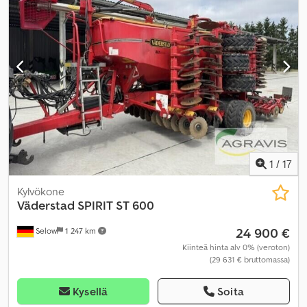
1
/
17
Kylvökone
Väderstad
SPIRIT ST 600
24 900 €
Selow
1 247 km
Kiinteä hinta alv 0% (veroton)
(29 631 € bruttomassa)
Kysellä
Soita