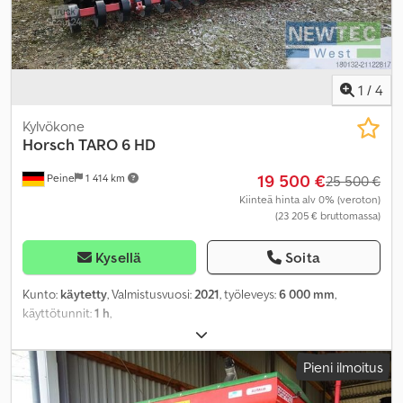
1
/
4
Kylvökone
Horsch
TARO 6 HD
19 500 €
Peine
1 414 km
25 500 €
Kiinteä hinta alv 0% (veroton)
(23 205 € bruttomassa)
Kysellä
Soita
Kunto:
käytetty
, Valmistusvuosi:
2021
, työleveys:
6 000 mm
,
käyttötunnit:
1 h
,
Pieni ilmoitus