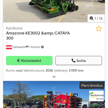
1
/
14
Kylvökone
Amazone
KE3002 &amp; CATAYA
300
Parbasdorf
1 623 km
Hintatiedot
Soita
Kunto:
uusi
, Valmistusvuosi:
2026
, työleveys:
3 000 mm
,
Pieni ilmoitus