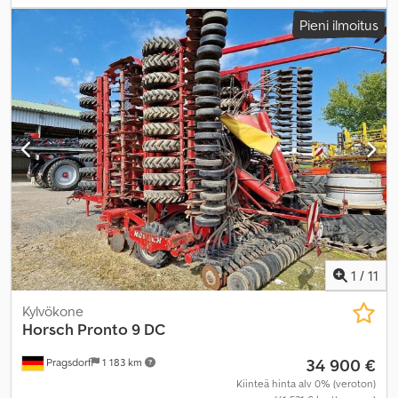
Pieni ilmoitus
1
/
11
Kylvökone
Horsch
Pronto 9 DC
34 900 €
Pragsdorf
1 183 km
Kiinteä hinta alv 0% (veroton)