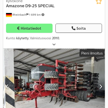
Kylvökone
Amazone
D9-25 SPECIAL
Rheinbach
1 699 km
Hintatiedot
Soita
Kunto:
käytetty
, Valmistusvuosi:
2010
,
Pieni ilmoitus