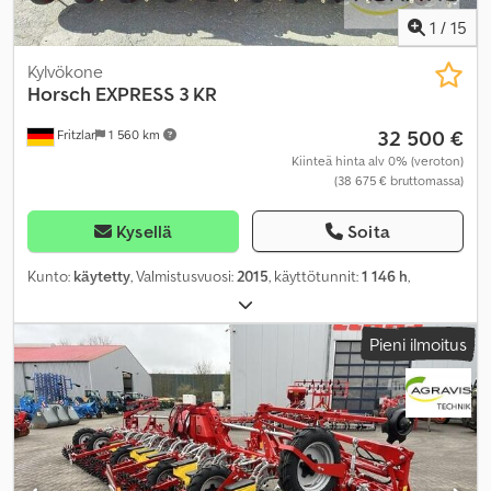
1
/
15
Kylvökone
Horsch
EXPRESS 3 KR
32 500 €
Fritzlar
1 560 km
Kiinteä hinta alv 0% (veroton)
(38 675 € bruttomassa)
Kysellä
Soita
Kunto:
käytetty
, Valmistusvuosi:
2015
, käyttötunnit:
1 146 h
,
Pieni ilmoitus