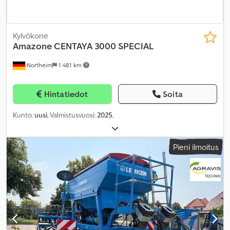
Kylvökone
Amazone
CENTAYA 3000 SPECIAL
Northeim
1 481 km
Hintatiedot
Soita
Kunto:
uusi
, Valmistusvuosi:
2025
,
Pieni ilmoitus