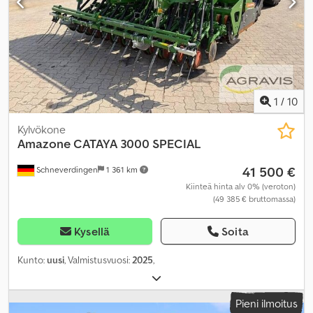
1
/
10
Kylvökone
Amazone
CATAYA 3000 SPECIAL
41 500 €
Schneverdingen
1 361 km
Kiinteä hinta alv 0% (veroton)
(49 385 € bruttomassa)
Kysellä
Soita
Kunto:
uusi
, Valmistusvuosi:
2025
,
Pieni ilmoitus