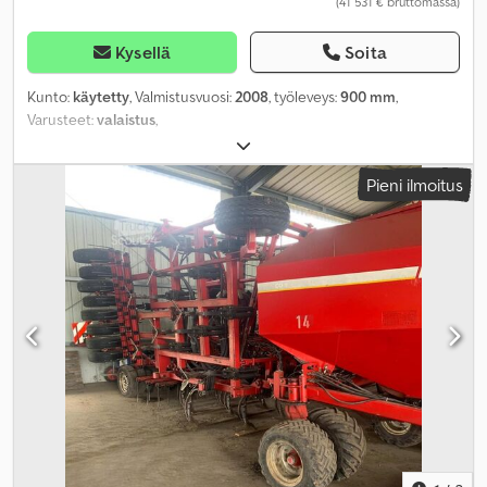
(41 531 € bruttomassa)
Kysellä
Soita
Kunto:
käytetty
, Valmistusvuosi:
2008
, työleveys:
900 mm
,
Varusteet:
valaistus
,
Pieni ilmoitus