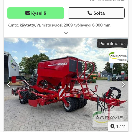
Kysellä
Soita
Kunto:
käytetty
, Valmistusvuosi:
2009
, työleveys:
6 000 mm
,
Pieni ilmoitus
1
/
11