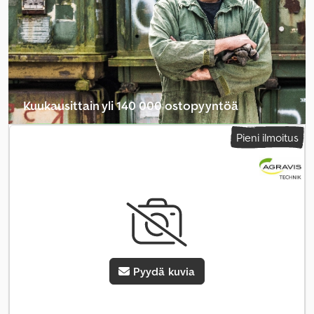
Kuukausittain yli 140 000 ostopyyntöä
Valitse jälleenmyyjäpaketti
Pieni ilmoitus
Pyydä kuvia