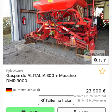
1
/
11
Kylvökone
Gaspardo
ALITALIA 300 + Maschio
DMR 3000
23 900 €
Uelzen
1 342 km
Kiinteä hinta alv 0% (veroton)
Tallenna haku
(28 441 € bruttomassa)