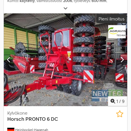
Kunto:
käytetty
, Valmistusvuosi:
2006
, työleveys:
600 mm
,
Pieni ilmoitus
1
/
9
Kylvökone
Horsch
PRONTO 6 DC
Heinbockel-Hagenah