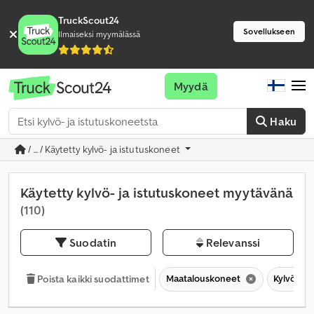
TruckScout24
Sovellukseen
Ilmaiseksi myymälässä
Myydä
Haku
/ ... / Käytetty kylvö- ja istutuskoneet
Käytetty kylvö- ja istutuskoneet myytävänä
(110)
Suodatin
Relevanssi
Maatalouskoneet
Kylvö- ja
Poista kaikki suodattimet