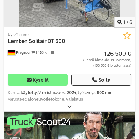
1
/
6
Kylvökone
Lemken
Solitair DT 600
126 500 €
Pragsdorf
1 183 km
Kiinteä hinta alv 0% (veroton)
(150 535 € bruttomassa)
Kysellä
Soita
Kunto:
käytetty
, Valmistusvuosi:
2024
, työleveys:
600 mm
,
Varusteet:
ajoneuvotietokone, valaistus
,