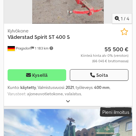
1
/
4
Kylvökone
Väderstad
Spirit ST 400 S
55 500 €
Pragsdorf
1 183 km
Kiinteä hinta alv 0% (veroton)
(66 045 € bruttomassa)
Kysellä
Soita
Kunto:
käytetty
, Valmistusvuosi:
2021
, työleveys:
400 mm
,
Varusteet:
ajoneuvotietokone, valaistus
,
Pieni ilmoitus