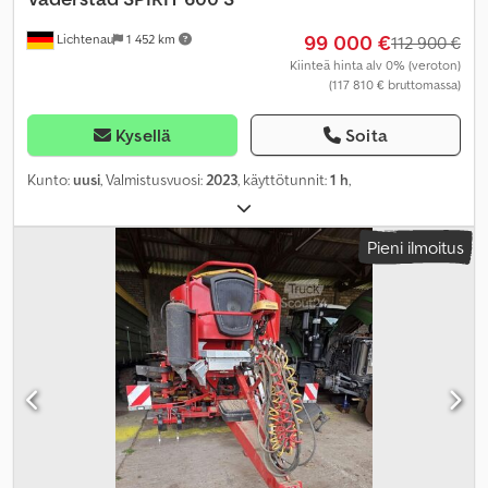
99 000 €
Lichtenau
1 452 km
112 900 €
Kiinteä hinta alv 0% (veroton)
(117 810 € bruttomassa)
Kysellä
Soita
Kunto:
uusi
, Valmistusvuosi:
2023
, käyttötunnit:
1 h
,
Pieni ilmoitus