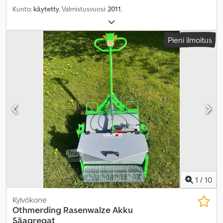
Kunto:
käytetty
, Valmistusvuosi:
2011
,
Pieni ilmoitus
1
/
10
Kylvökone
Othmerding
Rasenwalze Akku
Säagregat