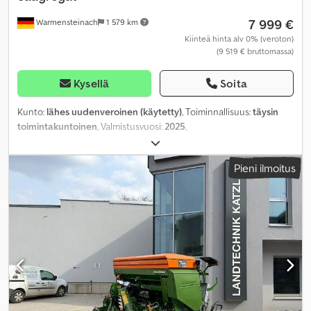
7 999 €
Warmensteinach
1 579 km
Kiinteä hinta alv 0% (veroton)
(9 519 € bruttomassa)
Kysellä
Soita
Kunto:
lähes uudenveroinen (käytetty)
, Toiminnallisuus:
täysin
toimintakuntoinen
, Valmistusvuosi:
2025
,
Pieni ilmoitus