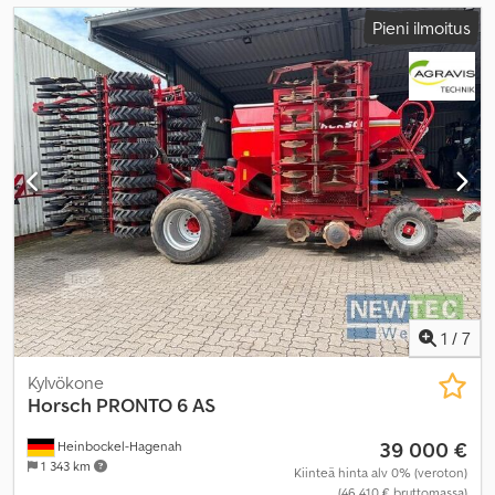
Pieni ilmoitus
1
/
7
Kylvökone
Horsch
PRONTO 6 AS
39 000 €
Heinbockel-Hagenah
1 343 km
Kiinteä hinta alv 0% (veroton)
(46 410 € bruttomassa)