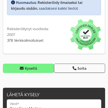
Huomautus:
Rekisteröidy ilmaiseksi tai
kirjaudu sisään,
saadaksesi kaikki tiedot.
Rekisteröitynyt vuodesta:
2007
378 Verkkoilmoitukset
Kysellä
Soita
LÄHETÄ KYSELY
Viesti*