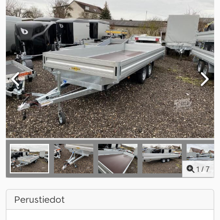
1
/
7
Perustiedot