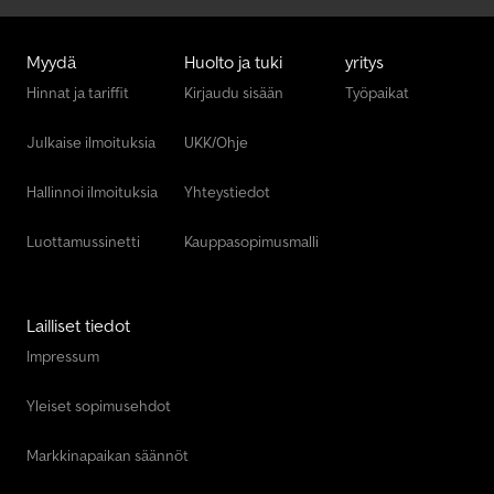
Myydä
Huolto ja tuki
yritys
Hinnat ja tariffit
Kirjaudu sisään
Työpaikat
Julkaise ilmoituksia
UKK/Ohje
Hallinnoi ilmoituksia
Yhteystiedot
Luottamussinetti
Kauppasopimusmalli
Lailliset tiedot
Impressum
Yleiset sopimusehdot
Markkinapaikan säännöt