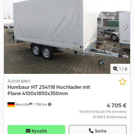
1
/
6
Autotraileri
Humbaur
HT 254118 Hochlader mit
Plane 4100x1850x350mm
4 705 €
Neu-Ulm
1 798 km
Kiinteä hinta alv 0% (veroton)
(5 599 € bruttomassa)
Kysellä
Soita