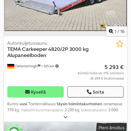
1
/
16
Autonkuljetusvaunu
TEMA
Carkeeper 4820/2P 3000 kg
Alupaneelboden
5 293 €
Oelsnitz/Vogtl.
1 525 km
Kiinteä hinta alv 0% (veroton)
(6 299 € bruttomassa)
Kysellä
Soita
Kunto:
uusi
, Toiminnallisuus:
täysin toimintakuntoinen
, omamassa:
770 kg
, maksimi kuormauspaino:
2 230 kg
, kokonaispaino:
3 000
kg
, akselikokoonpano:
2 akselia
, kuormatilan pituus:
4 680 mm
,
lastitilan leveys:
2 090 mm
, kokonaispituus:
6 880 mm
,
Pieni ilmoitus
kokonaisleveys:
2 280 mm
, renkaan koko:
195/55R10C
,