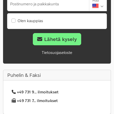
Maa
Postinumero ja paikkakunta
Olen kauppias
Lähetä kysely
Tietosuojaseloste
Puhelin & Faksi
+49 731 9... ilmoitukset
+49 731 7... ilmoitukset