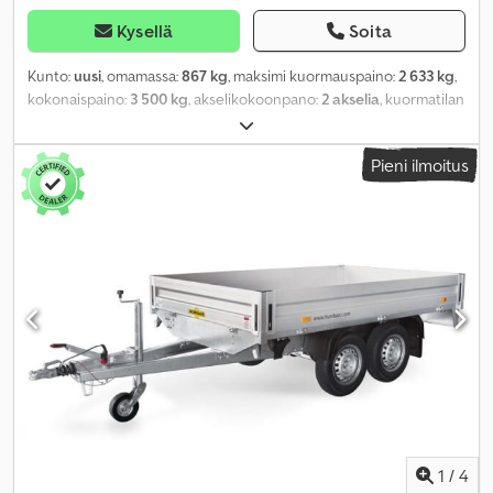
Kysellä
Soita
Kunto:
uusi
, omamassa:
867 kg
, maksimi kuormauspaino:
2 633 kg
,
kokonaispaino:
3 500 kg
, akselikokoonpano:
2 akselia
, kuormatilan
pituus:
5 220 mm
, lastitilan leveys:
2 070 mm
, kuormatilan korkeus:
350 mm
, kuormatilan tilavuus:
4,4 m³
, väri:
muu
, rakennuskorkeus:
Pieni ilmoitus
1 120 mm
, työleveys:
2 136 mm
,
1
/
4