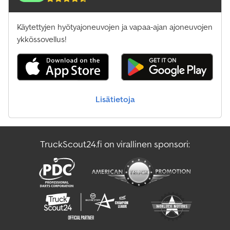
Käytettyjen hyötyajoneuvojen ja vapaa-ajan ajoneuvojen
ykkössovellus!
Lisätietoja
TruckScout24.fi on virallinen sponsori: