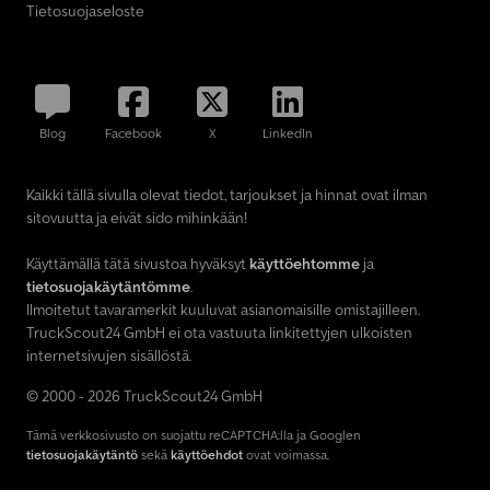
Tietosuojaseloste
Blog
Facebook
X
LinkedIn
Kaikki tällä sivulla olevat tiedot, tarjoukset ja hinnat ovat ilman
sitovuutta ja eivät sido mihinkään!
Käyttämällä tätä sivustoa hyväksyt
käyttöehtomme
ja
tietosuojakäytäntömme
.
Ilmoitetut tavaramerkit kuuluvat asianomaisille omistajilleen.
TruckScout24 GmbH ei ota vastuuta linkitettyjen ulkoisten
internetsivujen sisällöstä.
© 2000 - 2026 TruckScout24 GmbH
Tämä verkkosivusto on suojattu reCAPTCHA:lla ja Googlen
tietosuojakäytäntö
sekä
käyttöehdot
ovat voimassa.