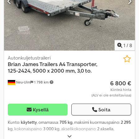
1
/
8
Autonkuljetustraileri
Brian James Trailers
A4 Transporter,
125-2424, 5000 x 2000 mm, 3,0 to.
6 800 €
Neu-Ulm
1 798 km
Kiinteä hinta
(ALV ei ole eroteltavissa)
Kysellä
Soita
Kunto:
käytetty
, omamassa:
705 kg
, maksimi kuormauspaino:
2 295
kg
, kokonaispaino:
3 000 kg
, akselikokoonpano:
2 akselia
,
ensirekisteröinti:
08/2019
, seuraava tarkastus (TÜV):
07/2028
,