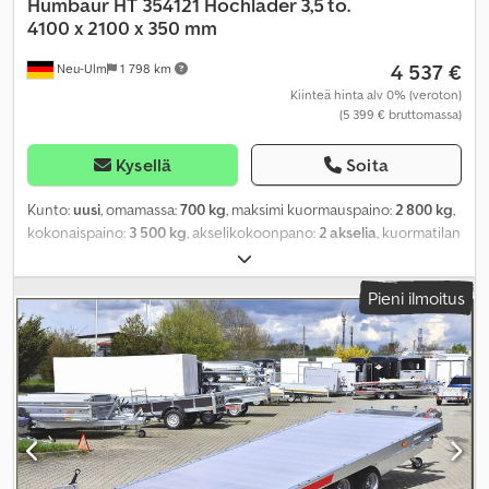
Humbaur
HT 354121 Hochlader 3,5 to.
4100 x 2100 x 350 mm
4 537 €
Neu-Ulm
1 798 km
Kiinteä hinta alv 0% (veroton)
(5 399 € bruttomassa)
Kysellä
Soita
Kunto:
uusi
, omamassa:
700 kg
, maksimi kuormauspaino:
2 800 kg
,
kokonaispaino:
3 500 kg
, akselikokoonpano:
2 akselia
, kuormatilan
pituus:
4 100 mm
, lastitilan leveys:
2 100 mm
, kuormatilan korkeus:
350 mm
, kuormatilan tilavuus:
3,4 m³
, väri:
muu
, rakennuskorkeus:
Pieni ilmoitus
1 140 mm
, työleveys:
2 163 mm
,