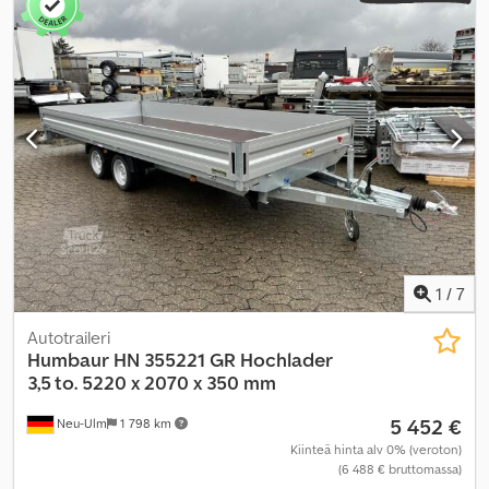
perävaunun jarru:
jarrullinen perävaunu
,
1
/
7
Autotraileri
Humbaur
HN 355221 GR Hochlader
3,5 to. 5220 x 2070 x 350 mm
5 452 €
Neu-Ulm
1 798 km
Kiinteä hinta alv 0% (veroton)
(6 488 € bruttomassa)