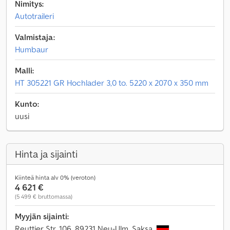
Nimitys:
Autotraileri
Valmistaja:
Humbaur
Malli:
HT 305221 GR Hochlader 3,0 to. 5220 x 2070 x 350 mm
Kunto:
uusi
Hinta ja sijainti
Kiinteä hinta alv 0% (veroton)
4 621 €
(5 499 € bruttomassa)
Myyjän sijainti:
Reuttier Str. 106, 89231 Neu-Ulm, Saksa