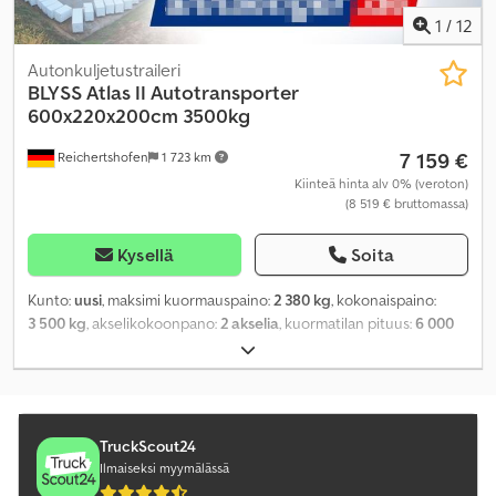
1
/
12
Autonkuljetustraileri
BLYSS
Atlas II Autotransporter
600x220x200cm 3500kg
7 159 €
Reichertshofen
1 723 km
Kiinteä hinta alv 0% (veroton)
(8 519 € bruttomassa)
Kysellä
Soita
Kunto:
uusi
, maksimi kuormauspaino:
2 380 kg
, kokonaispaino:
3 500 kg
, akselikokoonpano:
2 akselia
, kuormatilan pituus:
6 000
mm
, lastitilan leveys:
2 200 mm
, kuormatilan korkeus:
2 000 mm
,
TruckScout24
Ilmaiseksi myymälässä