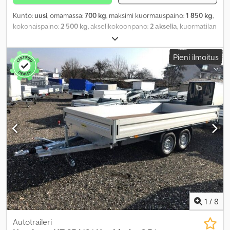
Kunto:
uusi
, omamassa:
700 kg
, maksimi kuormauspaino:
1 850 kg
,
kokonaispaino:
2 500 kg
, akselikokoonpano:
2 akselia
, kuormatilan
pituus:
4 100 mm
, lastitilan leveys:
1 850 mm
, kuormatilan korkeus:
2 000 mm
, kuormatilan tilavuus:
15,6 m³
, väri:
harmaa
,
Pieni ilmoitus
rakennuskorkeus:
2 800 mm
, työleveys:
1 913 mm
,
1
/
8
Autotraileri