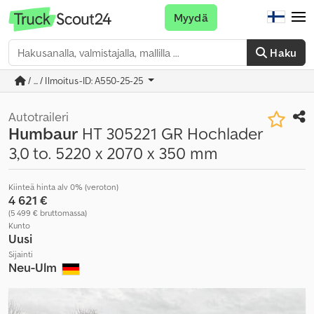
Myydä
Haku
/ ... / Ilmoitus-ID: A550-25-25
Autotraileri
Humbaur
HT 305221 GR Hochlader
3,0 to. 5220 x 2070 x 350 mm
Kiinteä hinta alv 0% (veroton)
4 621 €
(5 499 € bruttomassa)
Kunto
Uusi
Sijainti
Neu-Ulm