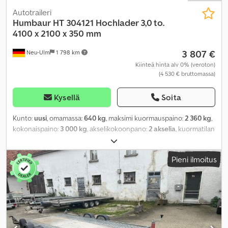
Autotraileri
Humbaur
HT 304121 Hochlader 3,0 to.
4100 x 2100 x 350 mm
3 807 €
Neu-Ulm
1 798 km
Kiinteä hinta alv 0% (veroton)
(4 530 € bruttomassa)
Kysellä
Soita
Kunto:
uusi
, omamassa:
640 kg
, maksimi kuormauspaino:
2 360 kg
,
kokonaispaino:
3 000 kg
, akselikokoonpano:
2 akselia
, kuormatilan
pituus:
4 100 mm
, lastitilan leveys:
2 100 mm
, kuormatilan korkeus:
350 mm
, kuormatilan tilavuus:
3,4 m³
, väri:
muu
, rakennuskorkeus:
Pieni ilmoitus
1 135 mm
, työleveys:
2 163 mm
,