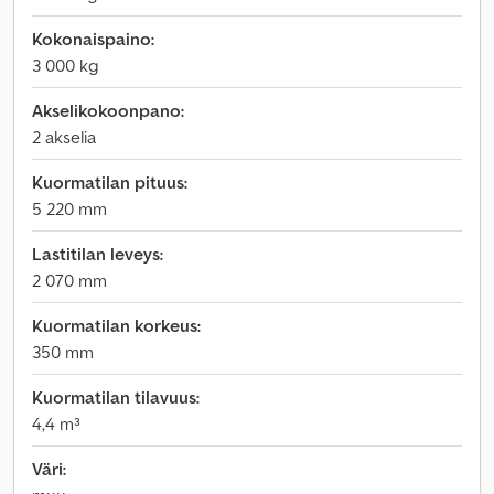
Kokonaispaino:
3 000 kg
Akselikokoonpano:
2 akselia
Kuormatilan pituus:
5 220 mm
Lastitilan leveys:
2 070 mm
Kuormatilan korkeus:
350 mm
Kuormatilan tilavuus:
4,4 m³
Väri: