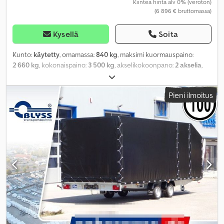
Kiinteä hinta alv 0% (veroton)
(6 896 € bruttomassa)
Kysellä
Soita
Kunto:
käytetty
, omamassa:
840 kg
, maksimi kuormauspaino:
2 660 kg
, kokonaispaino:
3 500 kg
, akselikokoonpano:
2 akselia
,
ensirekisteröinti:
10/2025
, seuraava tarkastus (TÜV):
10/2027
,
kuormatilan pituus:
5 028 mm
, lastitilan leveys:
2 160 mm
,
Pieni ilmoitus
Valmistusvuosi:
2025
, ajettuja kilometrejä:
50 km
, vaihteistotyyppi:
mekaaninen
, energiatehokkuus:
A
,