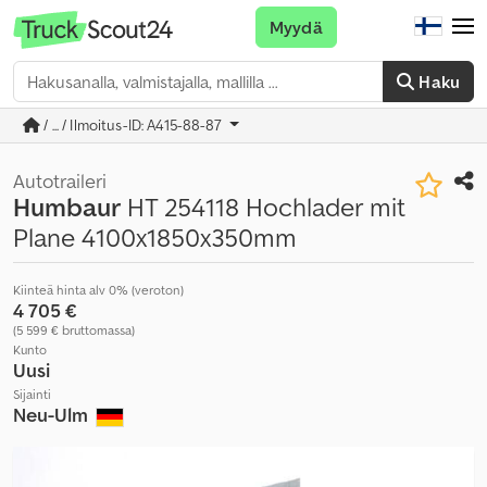
Myydä
Haku
/ ... / Ilmoitus-ID: A415-88-87
Autotraileri
Humbaur
HT 254118 Hochlader mit
Plane 4100x1850x350mm
Kiinteä hinta alv 0% (veroton)
4 705 €
(5 599 € bruttomassa)
Kunto
Uusi
Sijainti
Neu-Ulm