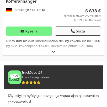
Kofferanhänger
6 638 €
Gevelsberg
1 618 km
Kiinteä hinta alv 0% (veroton)
(7 899 € bruttomassa)
Kysellä
Soita
Kunto:
uusi
, maksimi kuormauspaino:
910 kg
, kokonaispaino:
1 500
kg
, akselikokoonpano:
1 akseli
, kuormatilan pituus:
3 280 mm
,
lastitilan leveys:
1 770 mm
, kuormatilan korkeus:
1 800 mm
,
kokonaisleveys:
2 265 mm
, kokonaiskorkeus:
2 410 mm
,
Valmistusvuosi:
2026
,
TruckScout24
Ilmaiseksi myymälässä
Käytettyjen hyötyajoneuvojen ja vapaa-ajan ajoneuvojen
ykkössovellus!