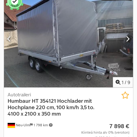
1
/
9
Autotraileri
Humbaur
HT 354121 Hochlader mit
Hochplane 220 cm, 100 km/h 3,5 to.
4100 x 2100 x 350 mm
7 898 €
Neu-Ulm
1 798 km
Kiinteä hinta alv 0% (veroton)