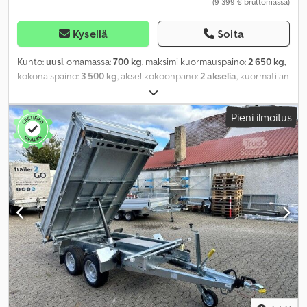
(9 399 € bruttomassa)
Kysellä
Soita
Kunto:
uusi
, omamassa:
700 kg
, maksimi kuormauspaino:
2 650 kg
,
kokonaispaino:
3 500 kg
, akselikokoonpano:
2 akselia
, kuormatilan
pituus:
4 100 mm
, lastitilan leveys:
2 100 mm
, kuormatilan korkeus:
350 mm
, kuormatilan tilavuus:
3,4 m³
, väri:
hopea
,
Pieni ilmoitus
rakennuskorkeus:
2 800 mm
, työleveys:
2 163 mm
,