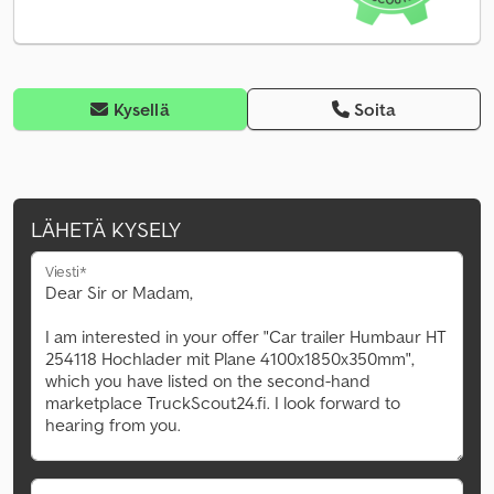
Kysellä
Soita
LÄHETÄ KYSELY
Viesti*