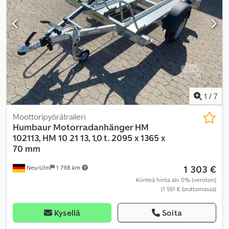
1
/
7
Moottoripyörätraileri
Humbaur
Motorradanhänger HM
102113, HM 10 21 13, 1,0 t. 2095 x 1365 x
70 mm
1 303 €
Neu-Ulm
1 798 km
Kiinteä hinta alv 0% (veroton)
(1 551 € bruttomassa)
Kysellä
Soita