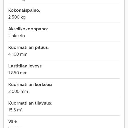
Kokonaispaino:
2 500 kg
Akselikokoonpano:
2 akselia
Kuormatilan pituus:
4 100 mm
Lastitilan leveys:
1 850 mm
Kuormatilan korkeus:
2 000 mm
Kuormatilan tilavuus:
15,6 m³
Väri: