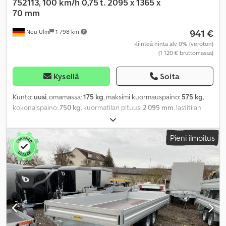
752113, 100 km/h 0,75 t. 2095 x 1365 x
70 mm
941 €
Neu-Ulm
1 798 km
Kiinteä hinta alv 0% (veroton)
(1 120 € bruttomassa)
Kysellä
Soita
Kunto:
uusi
, omamassa:
175 kg
, maksimi kuormauspaino:
575 kg
,
kokonaispaino:
750 kg
, kuormatilan pituus:
2 095 mm
, lastitilan
leveys:
1 365 mm
, kuormatilan korkeus:
70 mm
, kuormatilan
tilavuus:
0,3 m³
, väri:
muu
, rakennuskorkeus:
980 mm
, työleveys:
Pieni ilmoitus
1 765 mm
,