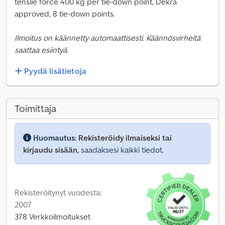
tensile force 400 kg per tie-down point, Dekra
approved, 8 tie-down points.
Ilmoitus on käännetty automaattisesti. Käännösvirheitä
saattaa esiintyä.
Pyydä lisätietoja
Toimittaja
Huomautus:
Rekisteröidy ilmaiseksi tai
kirjaudu sisään,
saadaksesi kaikki tiedot.
Rekisteröitynyt vuodesta:
2007
378 Verkkoilmoitukset