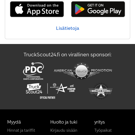
Lisätietoja
TruckScout24.fi on virallinen sponsori:
Myydä
Huolto ja tuki
yritys
Hinnat ja tariffit
Kirjaudu sisään
Työpaikat