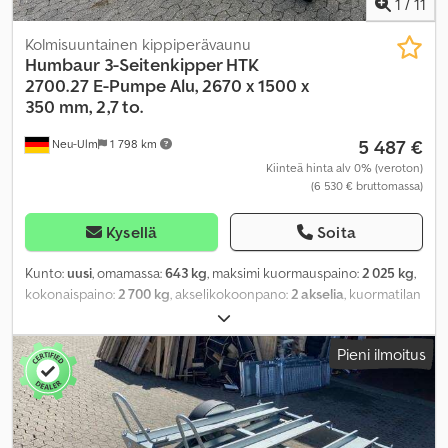
1
/
11
Kolmisuuntainen kippiperävaunu
Humbaur
3-Seitenkipper HTK
2700.27 E-Pumpe Alu, 2670 x 1500 x
350 mm, 2,7 to.
5 487 €
Neu-Ulm
1 798 km
Kiinteä hinta alv 0% (veroton)
(6 530 € bruttomassa)
Kysellä
Soita
Kunto:
uusi
, omamassa:
643 kg
, maksimi kuormauspaino:
2 025 kg
,
kokonaispaino:
2 700 kg
, akselikokoonpano:
2 akselia
, kuormatilan
pituus:
2 670 mm
, lastitilan leveys:
1 500 mm
, kuormatilan korkeus:
350 mm
, kuormatilan tilavuus:
1,6 m³
, väri:
muu
, rakennuskorkeus:
Pieni ilmoitus
1 260 mm
, työleveys:
1 680 mm
,