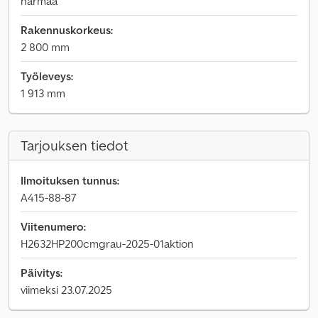
harmaa
Rakennuskorkeus:
2 800 mm
Työleveys:
1 913 mm
Tarjouksen tiedot
Ilmoituksen tunnus:
A415-88-87
Viitenumero:
H2632HP200cmgrau-2025-01aktion
Päivitys:
viimeksi 23.07.2025