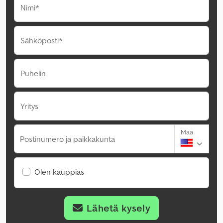
Nimi*
Sähköposti*
Puhelin
Yritys
Maa
Postinumero ja paikkakunta
Olen kauppias
Lähetä kysely