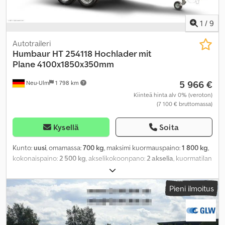
1
/
9
Autotraileri
Humbaur
HT 254118 Hochlader mit
Plane 4100x1850x350mm
5 966 €
Neu-Ulm
1 798 km
Kiinteä hinta alv 0% (veroton)
(7 100 € bruttomassa)
Kysellä
Soita
Kunto:
uusi
, omamassa:
700 kg
, maksimi kuormauspaino:
1 800 kg
,
kokonaispaino:
2 500 kg
, akselikokoonpano:
2 akselia
, kuormatilan
pituus:
4 100 mm
, lastitilan leveys:
1 850 mm
, kuormatilan korkeus:
2 000 mm
, kuormatilan tilavuus:
15,6 m³
, väri:
muu
,
Pieni ilmoitus
rakennuskorkeus:
2 800 mm
, työleveys:
1 913 mm
,