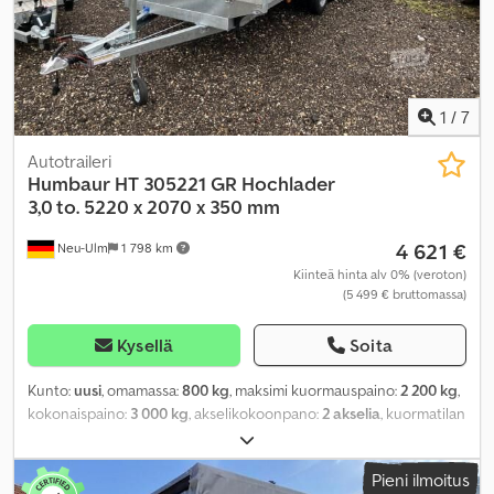
1
/
7
Autotraileri
Humbaur
HT 305221 GR Hochlader
3,0 to. 5220 x 2070 x 350 mm
4 621 €
Neu-Ulm
1 798 km
Kiinteä hinta alv 0% (veroton)
(5 499 € bruttomassa)
Kysellä
Soita
Kunto:
uusi
, omamassa:
800 kg
, maksimi kuormauspaino:
2 200 kg
,
kokonaispaino:
3 000 kg
, akselikokoonpano:
2 akselia
, kuormatilan
pituus:
5 220 mm
, lastitilan leveys:
2 070 mm
, kuormatilan korkeus:
350 mm
, kuormatilan tilavuus:
4,4 m³
, väri:
muu
, rakennuskorkeus:
Pieni ilmoitus
1 120 mm
, työleveys:
2 136 mm
,