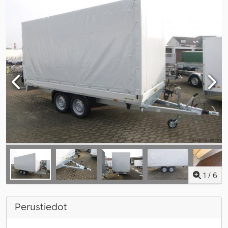
1
/
6
Perustiedot