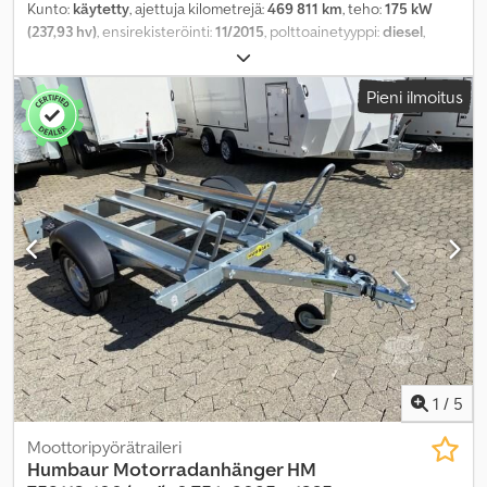
Kunto:
käytetty
, ajettuja kilometrejä:
469 811 km
, teho:
175 kW
(237,93 hv)
, ensirekisteröinti:
11/2015
, polttoainetyyppi:
diesel
,
kokonaispaino:
16 020 kg
, akselikokoonpano:
2 akselia
, väri:
sininen
, vaihteistotyyppi:
automaattinen
, päästöluokka:
Euro 6
,
Pieni ilmoitus
kuormatilan tilavuus:
34 m³
, kuormatilan pituus:
6 350 mm
,
lastitilan leveys:
2 493 mm
, kuormatilan korkeus:
2 150 mm
,
Valmistusvuosi:
2015
, Varusteet:
ABS, elektroninen
ajonvakautusjärjestelmä (ESP), ilmastointi, noesuodatin,
pysäköintilämmitin, takalaitanostin
,
1
/
5
Moottoripyörätraileri
Humbaur
Motorradanhänger HM