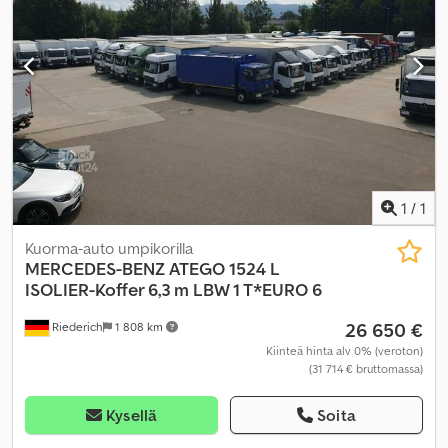
1
/
1
Kuorma-auto umpikorilla
MERCEDES-BENZ
ATEGO 1524 L
ISOLIER-Koffer 6,3 m LBW 1 T*EURO 6
26 650 €
Riederich
1 808 km
Kiinteä hinta alv 0% (veroton)
(31 714 € bruttomassa)
Kysellä
Soita