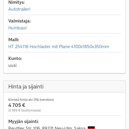
Nimitys:
Autotraileri
Valmistaja:
Humbaur
Malli:
HT 254118 Hochlader mit Plane 4100x1850x350mm
Kunto:
uusi
Hinta ja sijainti
Kiinteä hinta alv 0% (veroton)
4 705 €
(5 599 € bruttomassa)
Myyjän sijainti:
Reuttier Str. 106, 89231 Neu-Ulm, Saksa