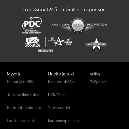
TruckScout24.fi on virallinen sponsori:
Myydä
Huolto ja tuki
yritys
Hinnat ja tariffit
Kirjaudu sisään
Työpaikat
Julkaise ilmoituksia
UKK/Ohje
Hallinnoi ilmoituksia
Yhteystiedot
Luottamussinetti
Kauppasopimusmalli