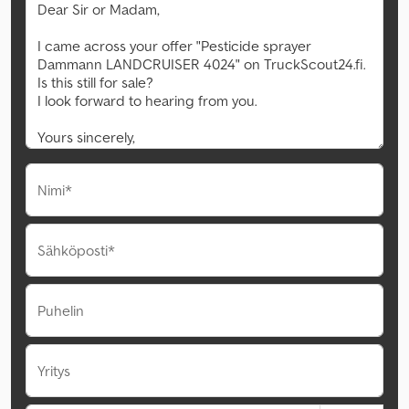
Nimi*
Sähköposti*
Puhelin
Yritys