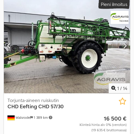
Pieni ilmoitus
1
/
14
Torjunta-aineen ruiskutin
CHD Eefting
CHD 57/30
16 500 €
Walsrode
1 389 km
Kiinteä hinta alv 0% (veroton)
(19 635 € bruttomassa)