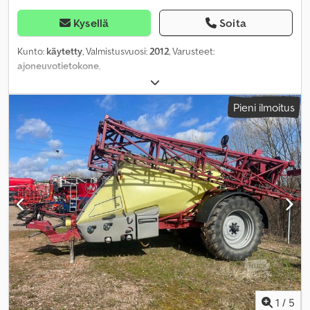
Kysellä
Soita
Kunto:
käytetty
, Valmistusvuosi:
2012
, Varusteet:
ajoneuvotietokone
,
Pieni ilmoitus
1
/
5