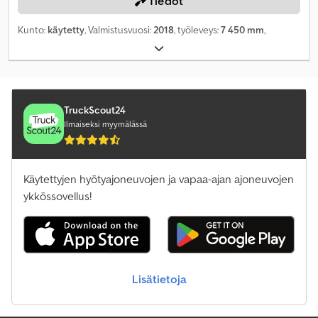
Tiedot
Kunto:
käytetty
, Valmistusvuosi:
2018
, työleveys:
7 450 mm
,
TruckScout24
Ilmaiseksi myymälässä
Käytettyjen hyötyajoneuvojen ja vapaa-ajan ajoneuvojen
ykkössovellus!
Lisätietoja