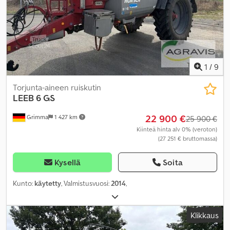
1
/
9
Torjunta-aineen ruiskutin
LEEB
6 GS
22 900 €
Grimma
1 427 km
25 900 €
Kiinteä hinta alv 0% (veroton)
(27 251 € bruttomassa)
Kysellä
Soita
Kunto:
käytetty
, Valmistusvuosi:
2014
,
Klikkaus