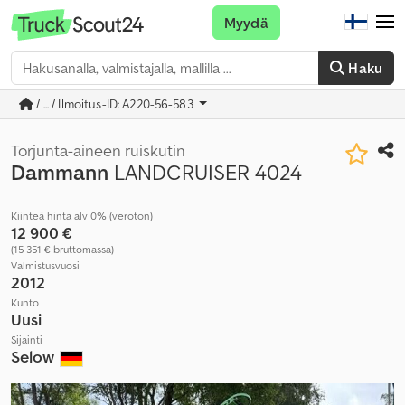
Myydä
Haku
/ ... / Ilmoitus-ID: A220-56-583
Torjunta-aineen ruiskutin
Dammann
LANDCRUISER 4024
Kiinteä hinta alv 0% (veroton)
12 900 €
(15 351 € bruttomassa)
Valmistusvuosi
2012
Kunto
Uusi
Sijainti
Selow