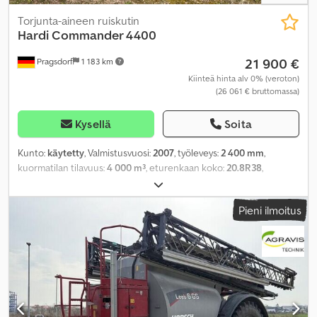
Torjunta-aineen ruiskutin
Hardi
Commander 4400
21 900 €
Pragsdorf
1 183 km
Kiinteä hinta alv 0% (veroton)
(26 061 € bruttomassa)
Kysellä
Soita
Kunto:
käytetty
, Valmistusvuosi:
2007
, työleveys:
2 400 mm
,
kuormatilan tilavuus:
4 000 m³
, eturenkaan koko:
20.8R38
,
Varusteet:
ajoneuvotietokone, paineilmajarru, valaistus
,
Pieni ilmoitus