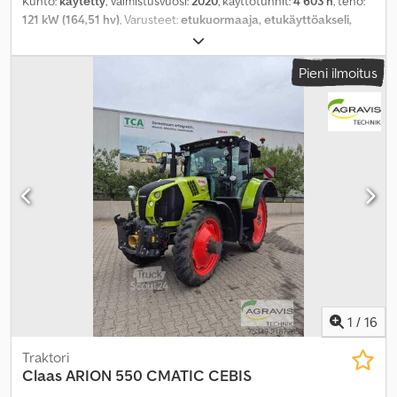
Kunto:
käytetty
, Valmistusvuosi:
2020
, käyttötunnit:
4 603 h
, teho:
121 kW (164,51 hv)
, Varusteet:
etukuormaaja, etukäyttöakseli,
paineilmajarru
,
Pieni ilmoitus
1
/
16
Traktori
Claas
ARION 550 CMATIC CEBIS