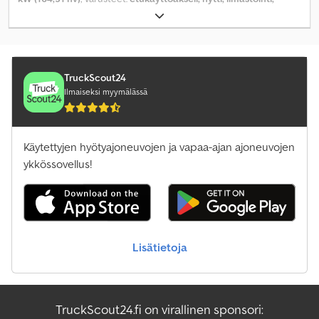
neliveto, paineilmajarru
,
TruckScout24
Ilmaiseksi myymälässä
Käytettyjen hyötyajoneuvojen ja vapaa-ajan ajoneuvojen
ykkössovellus!
Lisätietoja
TruckScout24.fi on virallinen sponsori: