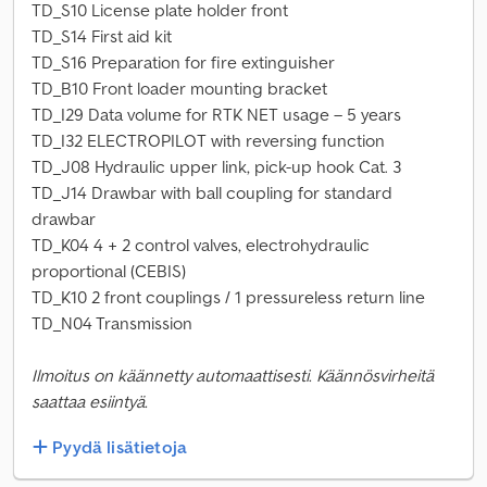
TD_S10 License plate holder front
TD_S14 First aid kit
TD_S16 Preparation for fire extinguisher
TD_B10 Front loader mounting bracket
TD_I29 Data volume for RTK NET usage – 5 years
TD_I32 ELECTROPILOT with reversing function
TD_J08 Hydraulic upper link, pick-up hook Cat. 3
TD_J14 Drawbar with ball coupling for standard
drawbar
TD_K04 4 + 2 control valves, electrohydraulic
proportional (CEBIS)
TD_K10 2 front couplings / 1 pressureless return line
TD_N04 Transmission
Ilmoitus on käännetty automaattisesti. Käännösvirheitä
saattaa esiintyä.
Pyydä lisätietoja