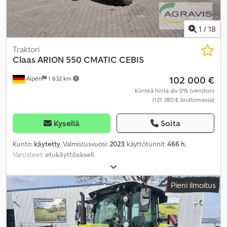
1
/
18
Traktori
Claas
ARION 550 CMATIC CEBIS
102 000 €
Alpen
1 632 km
Kiinteä hinta alv 0% (veroton)
(121 380 € bruttomassa)
Kysellä
Soita
Kunto:
käytetty
, Valmistusvuosi:
2023
, käyttötunnit:
466 h
,
Varusteet:
etukäyttöakseli
,
Pieni ilmoitus