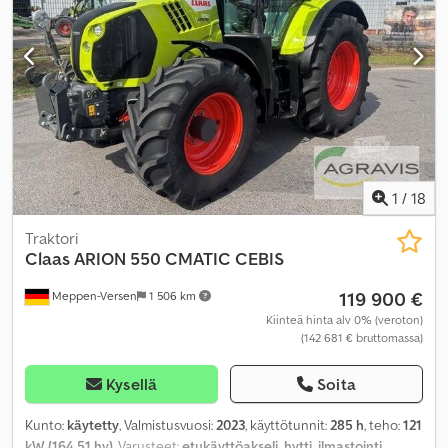
1
/
18
Traktori
Claas
ARION 550 CMATIC CEBIS
119 900 €
Meppen-Versen
1 506 km
Kiinteä hinta alv 0% (veroton)
(142 681 € bruttomassa)
Kysellä
Soita
Kunto:
käytetty
, Valmistusvuosi:
2023
, käyttötunnit:
285 h
, teho:
121
kW (164,51 hv)
, Varusteet:
etukäyttöakseli, hytti, ilmastointi,