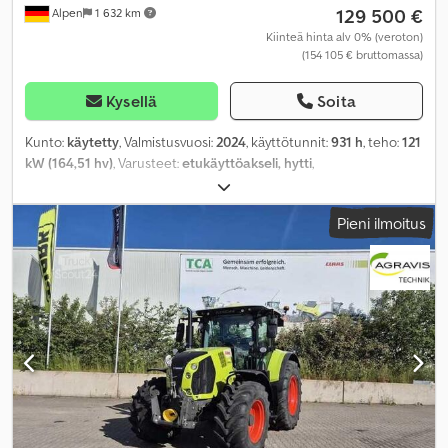
129 500 €
Alpen
1 632 km
Kiinteä hinta alv 0% (veroton)
(154 105 € bruttomassa)
Kysellä
Soita
Kunto:
käytetty
, Valmistusvuosi:
2024
, käyttötunnit:
931 h
, teho:
121
kW (164,51 hv)
, Varusteet:
etukäyttöakseli, hytti
,
Pieni ilmoitus