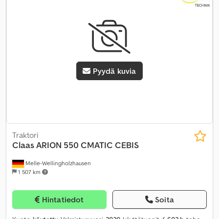
Pyydä kuvia
Traktori
Claas
ARION 550 CMATIC CEBIS
Melle-Wellingholzhausen
1 507 km
Hintatiedot
Soita