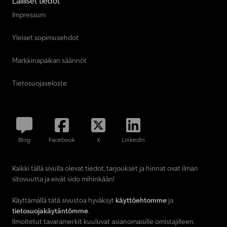
Lailliset tiedot
Impressum
Yleiset sopimusehdot
Markkinapaikan säännöt
Tietosuojaseloste
Blog
Facebook
X
LinkedIn
Kaikki tällä sivulla olevat tiedot, tarjoukset ja hinnat ovat ilman
sitovuutta ja eivät sido mihinkään!
Käyttämällä tätä sivustoa hyväksyt
käyttöehtomme
ja
tietosuojakäytäntömme
.
Ilmoitetut tavaramerkit kuuluvat asianomaisille omistajilleen.