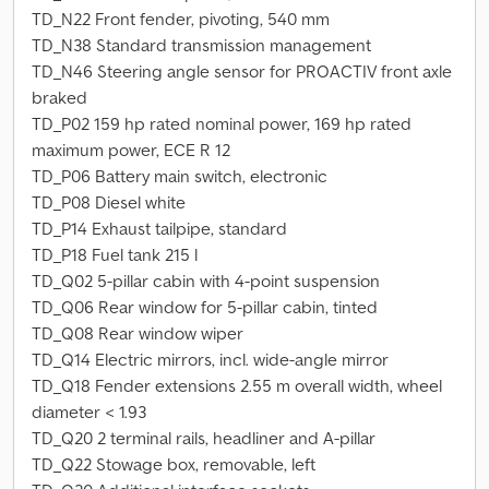
TD_N22 Front fender, pivoting, 540 mm
TD_N38 Standard transmission management
TD_N46 Steering angle sensor for PROACTIV front axle
braked
TD_P02 159 hp rated nominal power, 169 hp rated
maximum power, ECE R 12
TD_P06 Battery main switch, electronic
TD_P08 Diesel white
TD_P14 Exhaust tailpipe, standard
TD_P18 Fuel tank 215 l
TD_Q02 5-pillar cabin with 4-point suspension
TD_Q06 Rear window for 5-pillar cabin, tinted
TD_Q08 Rear window wiper
TD_Q14 Electric mirrors, incl. wide-angle mirror
TD_Q18 Fender extensions 2.55 m overall width, wheel
diameter < 1.93
TD_Q20 2 terminal rails, headliner and A-pillar
TD_Q22 Stowage box, removable, left