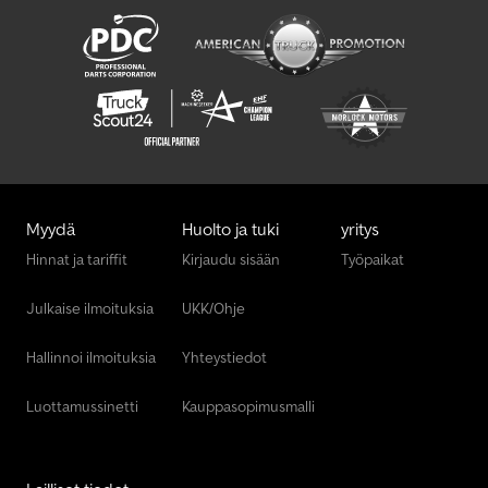
Myydä
Huolto ja tuki
yritys
Hinnat ja tariffit
Kirjaudu sisään
Työpaikat
Julkaise ilmoituksia
UKK/Ohje
Hallinnoi ilmoituksia
Yhteystiedot
Luottamussinetti
Kauppasopimusmalli