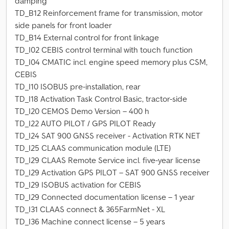
damping
TD_B12 Reinforcement frame for transmission, motor
side panels for front loader
TD_B14 External control for front linkage
TD_I02 CEBIS control terminal with touch function
TD_I04 CMATIC incl. engine speed memory plus CSM,
CEBIS
TD_I10 ISOBUS pre-installation, rear
TD_I18 Activation Task Control Basic, tractor-side
TD_I20 CEMOS Demo Version – 400 h
TD_I22 AUTO PILOT / GPS PILOT Ready
TD_I24 SAT 900 GNSS receiver - Activation RTK NET
TD_I25 CLAAS communication module (LTE)
TD_I29 CLAAS Remote Service incl. five-year license
TD_I29 Activation GPS PILOT – SAT 900 GNSS receiver
TD_I29 ISOBUS activation for CEBIS
TD_I29 Connected documentation license – 1 year
TD_I31 CLAAS connect & 365FarmNet - XL
TD_I36 Machine connect license – 5 years