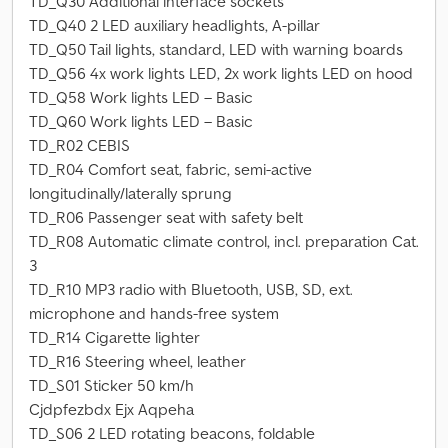
TD_Q30 Additional interface sockets
TD_Q40 2 LED auxiliary headlights, A-pillar
TD_Q50 Tail lights, standard, LED with warning boards
TD_Q56 4x work lights LED, 2x work lights LED on hood
TD_Q58 Work lights LED – Basic
TD_Q60 Work lights LED – Basic
TD_R02 CEBIS
TD_R04 Comfort seat, fabric, semi-active
longitudinally/laterally sprung
TD_R06 Passenger seat with safety belt
TD_R08 Automatic climate control, incl. preparation Cat.
3
TD_R10 MP3 radio with Bluetooth, USB, SD, ext.
microphone and hands-free system
TD_R14 Cigarette lighter
TD_R16 Steering wheel, leather
TD_S01 Sticker 50 km/h
Cjdpfezbdx Ejx Aqpeha
TD_S06 2 LED rotating beacons, foldable