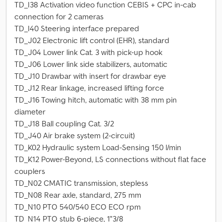
TD_I38 Activation video function CEBIS + CPC in-cab
connection for 2 cameras
TD_I40 Steering interface prepared
TD_J02 Electronic lift control (EHR), standard
TD_J04 Lower link Cat. 3 with pick-up hook
TD_J06 Lower link side stabilizers, automatic
TD_J10 Drawbar with insert for drawbar eye
TD_J12 Rear linkage, increased lifting force
TD_J16 Towing hitch, automatic with 38 mm pin
diameter
TD_J18 Ball coupling Cat. 3/2
TD_J40 Air brake system (2-circuit)
TD_K02 Hydraulic system Load-Sensing 150 l/min
TD_K12 Power-Beyond, LS connections without flat face
couplers
TD_N02 CMATIC transmission, stepless
TD_N08 Rear axle, standard, 275 mm
TD_N10 PTO 540/540 ECO ECO rpm
TD_N14 PTO stub 6-piece, 1"3/8