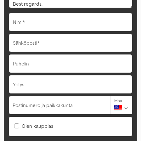
Nimi*
Sähköposti*
Puhelin
Yritys
Maa
Postinumero ja paikkakunta
Olen kauppias