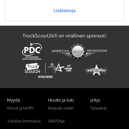
Lisätietoja
TruckScout24.fi on virallinen sponsori:
Myydä
Huolto ja tuki
yritys
Hinnat ja tariffit
Kirjaudu sisään
Työpaikat
Julkaise ilmoituksia
UKK/Ohje