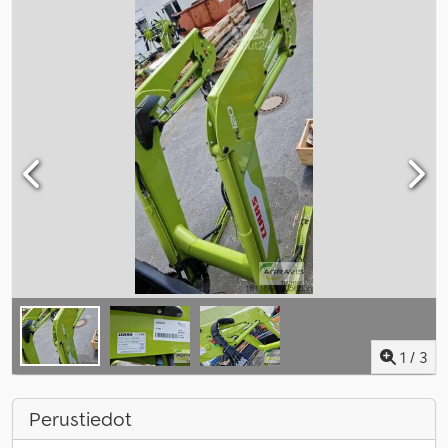
1
/
3
Perustiedot