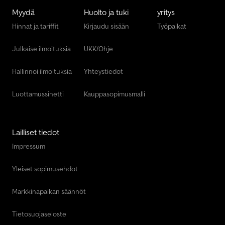
Myydä
Huolto ja tuki
yritys
Hinnat ja tariffit
Kirjaudu sisään
Työpaikat
Julkaise ilmoituksia
UKK/Ohje
Hallinnoi ilmoituksia
Yhteystiedot
Luottamussinetti
Kauppasopimusmalli
Lailliset tiedot
Impressum
Yleiset sopimusehdot
Markkinapaikan säännöt
Tietosuojaseloste