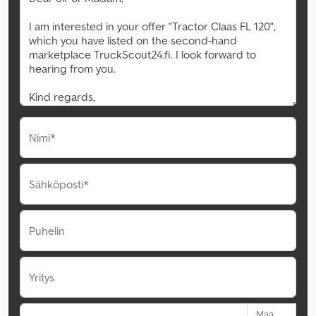
Nimi*
Sähköposti*
Puhelin
Yritys
Maa