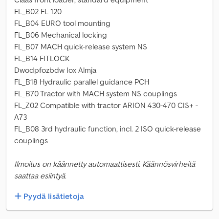
FL_B02 FL 120
FL_B04 EURO tool mounting
FL_B06 Mechanical locking
FL_B07 MACH quick-release system NS
FL_B14 FITLOCK
Dwodpfozbdw Iox Almja
FL_B18 Hydraulic parallel guidance PCH
FL_B70 Tractor with MACH system NS couplings
FL_Z02 Compatible with tractor ARION 430-470 CIS+ -
A73
FL_B08 3rd hydraulic function, incl. 2 ISO quick-release
couplings
Ilmoitus on käännetty automaattisesti. Käännösvirheitä
saattaa esiintyä.
Pyydä lisätietoja