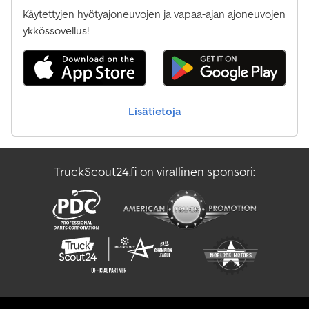
Käytettyjen hyötyajoneuvojen ja vapaa-ajan ajoneuvojen
ykkössovellus!
Lisätietoja
TruckScout24.fi on virallinen sponsori: