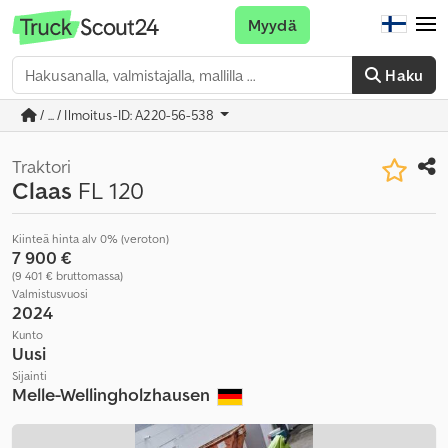
Myydä
Haku
/ ... / Ilmoitus-ID: A220-56-538
Traktori
Claas
FL 120
Kiinteä hinta alv 0% (veroton)
7 900 €
(9 401 € bruttomassa)
Valmistusvuosi
2024
Kunto
Uusi
Sijainti
Melle-Wellingholzhausen