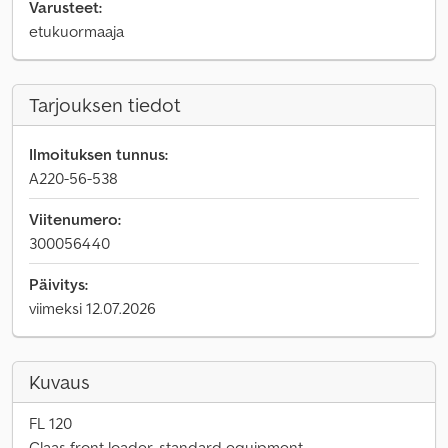
Varusteet:
etukuormaaja
Tarjouksen tiedot
Ilmoituksen tunnus:
A220-56-538
Viitenumero:
300056440
Päivitys:
viimeksi 12.07.2026
Kuvaus
FL 120
Claas front loader, standard equipment