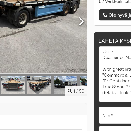
62 Verkkoilmoit
Ole hyvä j
LÄHETÄ KYS
Viesti*
1
/
50
Nimi*