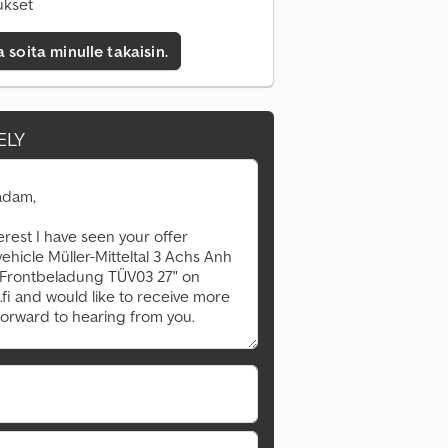
ukset
a soita minulle takaisin.
ELY