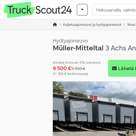
Kuljetusajoneuvot ja hyötyajoneuvot
Muut
Hyötyajoneuvo
Müller-Mitteltal
3 Achs An
Kiinteä hinta alv 0% (veroton)
9 500 €
Lähetä 
9 990 €
(11 305 € bruttomassa)