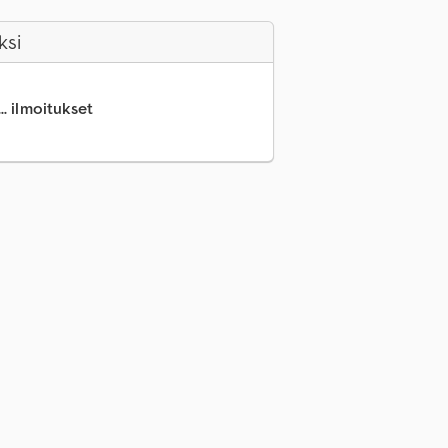
ksi
.. ilmoitukset