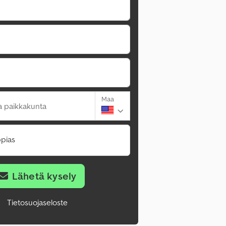
Maa
a paikkakunta
pias
Lähetä kysely
Tietosuojaseloste