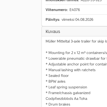
Viitenumero:
E4076
Päivitys:
viimeksi 04.08.2026
Kuvaus
Müller Mitteltal 3-axle trailer for skip
* Mounting for 2 x 12 m³ containers/
* Lowerable pneumatic drawbar for f
* Adjustable anchor point for conta
* Manual lashing with ratchets
* Sealed floor
* BPW axles
* Leaf spring suspension
* Frame/chassis galvanized
Codpfxezbbbds Aa Toha
* Drum brakes