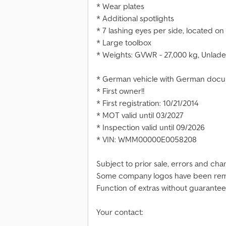
* Wear plates
* Additional spotlights
* 7 lashing eyes per side, located on
* Large toolbox
* Weights: GVWR - 27,000 kg, Unladen
* German vehicle with German docum
* First owner!!
* First registration: 10/21/2014
* MOT valid until 03/2027
* Inspection valid until 09/2026
* VIN: WMM00000E0058208
Subject to prior sale, errors and cha
Some company logos have been remo
Function of extras without guarantee
Your contact: