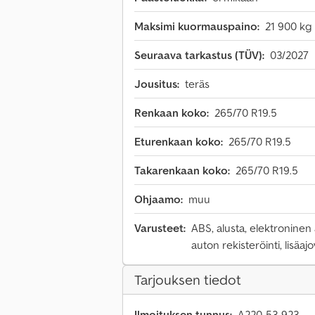
Maksimi kuormauspaino:
21 900 kg
Seuraava tarkastus (TÜV):
03/2027
Jousitus:
teräs
Renkaan koko:
265/70 R19.5
Eturenkaan koko:
265/70 R19.5
Takarenkaan koko:
265/70 R19.5
Ohjaamo:
muu
Varusteet:
ABS, alusta, elektroninen
auton rekisteröinti, lisäaj
Tarjouksen tiedot
Ilmoituksen tunnus:
A220-53-923