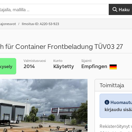
Haku
 ajoneuvot
Ilmoitus-ID: A220-53-923
h für Container Frontbeladung TÜV03 27
Valmistusvuosi
Kunto
Sijainti
2014
Käytetty
Empfingen
kysely
Toimittaja
Huomautu
kirjaudu sisä
Rekisteröitynyt