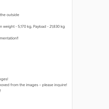
 the outside
 weight - 5,170 kg, Payload - 21,830 kg
entation!!
nges!
ved from the images – please inquire!
!