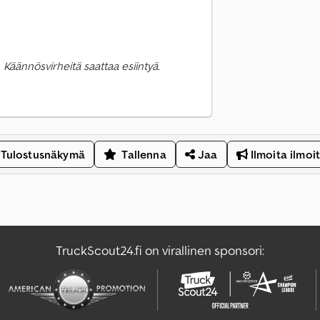
 Käännösvirheitä saattaa esiintyä.
Tulostusnäkymä
Tallenna
Jaa
Ilmoita ilmoi
TruckScout24.fi on virallinen sponsori: