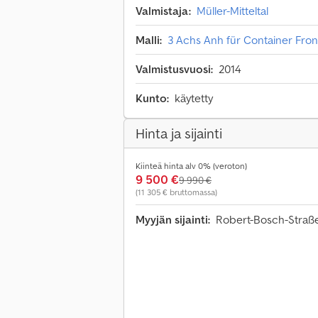
Valmistaja:
Müller-Mitteltal
Malli:
3 Achs Anh für Container Fro
Valmistusvuosi:
2014
Kunto:
käytetty
Hinta ja sijainti
Kiinteä hinta alv 0% (veroton)
9 500 €
9 990 €
(11 305 € bruttomassa)
Myyjän sijainti:
Robert-Bosch-Straße