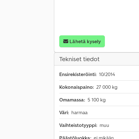
Lähetä kysely
Tekniset tiedot
Ensirekisteröinti:
10/2014
Kokonaispaino:
27 000 kg
Omamassa:
5 100 kg
Väri:
harmaa
Vaihteistotyyppi:
muu
Päästöluokka:
ei mikään