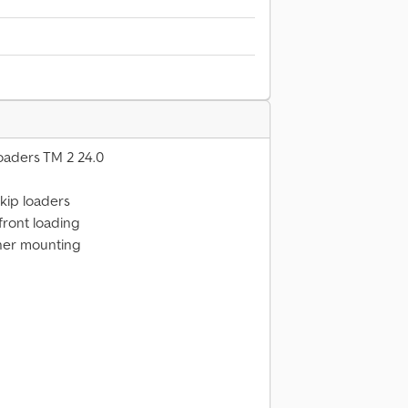
 loaders TM 2 24.0
skip loaders
ront loading
iner mounting