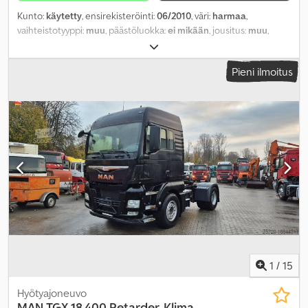
Kunto:
käytetty
, ensirekisteröinti:
06/2010
, väri:
harmaa
,
vaihteistotyyppi:
muu
, päästöluokka:
ei mikään
, jousitus:
muu
,
ohjaamo:
muu
,
Pieni ilmoitus
1
/
15
Hyötyajoneuvo
MAN
TGX 18.400 Retarder, Klima,