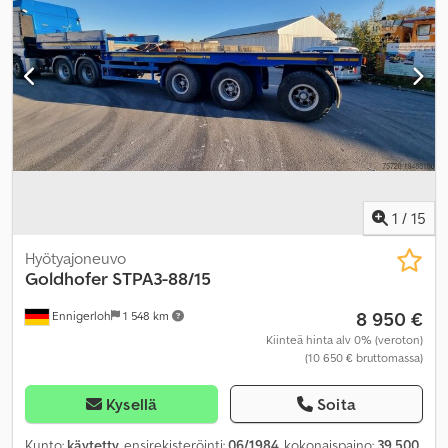
1
/
15
Hyötyajoneuvo
Goldhofer
STPA3-88/15
8 950 €
Ennigerloh
1 548 km
Kiinteä hinta alv 0% (veroton)
(10 650 € bruttomassa)
Kysellä
Soita
Kunto:
käytetty
, ensirekisteröinti:
06/1984
, kokonaispaino:
39 500