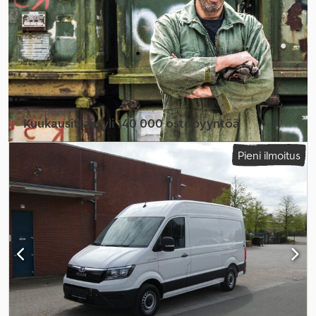
Varusteet:
ABS, paineilmajarru
,
Kuukausittain yli 140 000 ostopyyntöä
Valitse jälleenmyyjäpaketti
Pieni ilmoitus