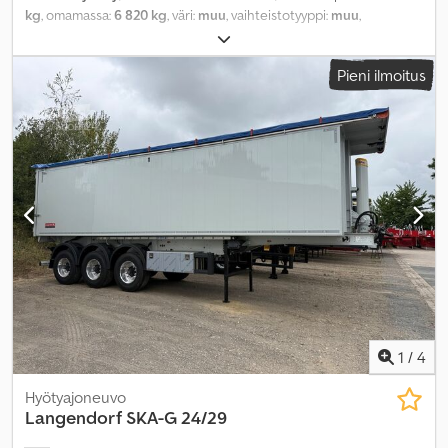
kg
, omamassa:
6 820 kg
, väri:
muu
, vaihteistotyyppi:
muu
,
päästöluokka:
ei mikään
, maksimi kuormauspaino:
32 180 kg
,
seuraava tarkastus (TÜV):
03/2027
, jousitus:
muu
, kuormatilan
Pieni ilmoitus
tilavuus:
24 m³
, kuormatilan pituus:
7 500 mm
, lastitilan leveys:
2 300 mm
, kuormatilan korkeus:
1 400 mm
, takarenkaan koko:
385/65 R 22.5
, ohjaamo:
muu
, akseliväli:
1 310 mm
,
1
/
4
Hyötyajoneuvo
Langendorf
SKA-G 24/29