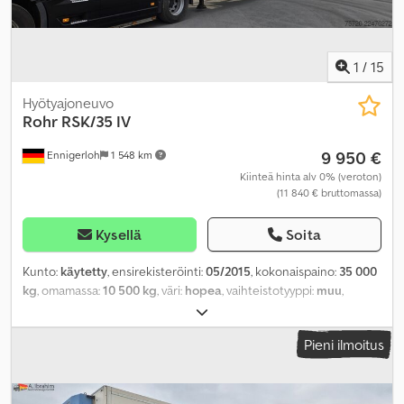
1
/
15
Hyötyajoneuvo
Rohr
RSK/35 IV
9 950 €
Ennigerloh
1 548 km
Kiinteä hinta alv 0% (veroton)
(11 840 € bruttomassa)
Kysellä
Soita
Kunto:
käytetty
, ensirekisteröinti:
05/2015
, kokonaispaino:
35 000
kg
, omamassa:
10 500 kg
, väri:
hopea
, vaihteistotyyppi:
muu
,
päästöluokka:
ei mikään
, maksimi kuormauspaino:
24 500 kg
,
seuraava tarkastus (TÜV):
05/2026
, jousitus:
muu
, renkaan koko:
Pieni ilmoitus
385/65R22,5 160J
, eturenkaan koko:
385/65R22,5 160J
,
takarenkaan koko:
385/65R22,5 160J
, ohjaamo:
muu
,