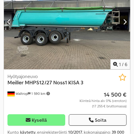
1
/
6
Hyötyajoneuvo
Meiller
MHPS12/27 Noss1 KISA 3
14 500 €
Waltrop
1 590 km
Kiinteä hinta alv 0% (veroton)
(17 255 € bruttomassa)
Kysellä
Soita
Kunto:
käytetty
, ensirekisteröinti:
10/2017
, kokonaispaino:
39 000