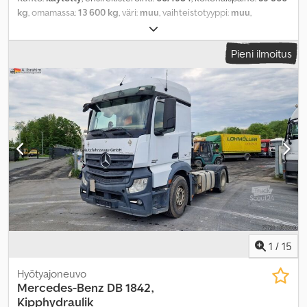
kg
, omamassa:
13 600 kg
, väri:
muu
, vaihteistotyyppi:
muu
,
päästöluokka:
ei mikään
, maksimi kuormauspaino:
25 900 kg
,
seuraava tarkastus (TÜV):
05/2022
, jousitus:
muu
, renkaan koko:
Pieni ilmoitus
12.00-20/18PR
, eturenkaan koko:
12.00-20/18PR
, takarenkaan
koko:
12.00-20/18PR
, ohjaamo:
muu
,
1
/
15
Hyötyajoneuvo
Mercedes-Benz
DB 1842,
Kipphydraulik