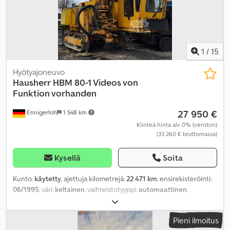
1
/
15
Hyötyajoneuvo
Hausherr
HBM 80-1 Videos von
Funktion vorhanden
27 950 €
Ennigerloh
1 548 km
Kiinteä hinta alv 0% (veroton)
(33 260 € bruttomassa)
Kysellä
Soita
Kunto:
käytetty
, ajettuja kilometrejä:
22 471 km
, ensirekisteröinti:
06/1995
, väri:
keltainen
, vaihteistotyyppi:
automaattinen
,
polttoaine:
diesel
, polttoainetyyppi:
diesel
, päästöluokka:
ei
mikään
, käyttötunnit:
22 463 h
, jousitus:
muu
, ohjaamo:
muu
,
Pieni ilmoitus
Varusteet:
hydrauliikka
,