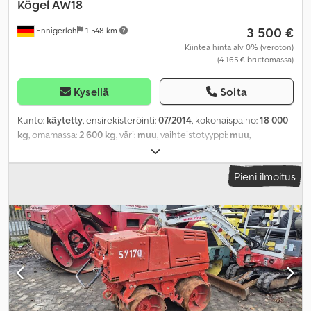
Kögel
AW18
3 500 €
Ennigerloh
1 548 km
Kiinteä hinta alv 0% (veroton)
(4 165 € bruttomassa)
Kysellä
Soita
Kunto:
käytetty
, ensirekisteröinti:
07/2014
, kokonaispaino:
18 000
kg
, omamassa:
2 600 kg
, väri:
muu
, vaihteistotyyppi:
muu
,
päästöluokka:
ei mikään
, maksimi kuormauspaino:
15 400 kg
,
seuraava tarkastus (TÜV):
06/2024
, jousitus:
muu
, renkaan koko:
Pieni ilmoitus
385/65 R22,5 160J
, eturenkaan koko:
385/65 R22,5 160J
,
takarenkaan koko:
385/65 R22,5 160J
, ohjaamo:
muu
,