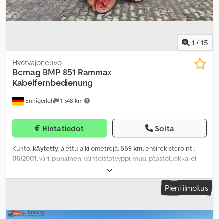
1
/
15
Hyötyajoneuvo
Bomag
BMP 851 Rammax
Kabelfernbedienung
Ennigerloh
1 548 km
Hintatiedot
Soita
Kunto:
käytetty
, ajettuja kilometrejä:
559 km
, ensirekisteröinti:
06/2001
, väri:
punainen
, vaihteistotyyppi:
muu
, päästöluokka:
ei
mikään
, jousitus:
muu
, ohjaamo:
muu
,
Pieni ilmoitus