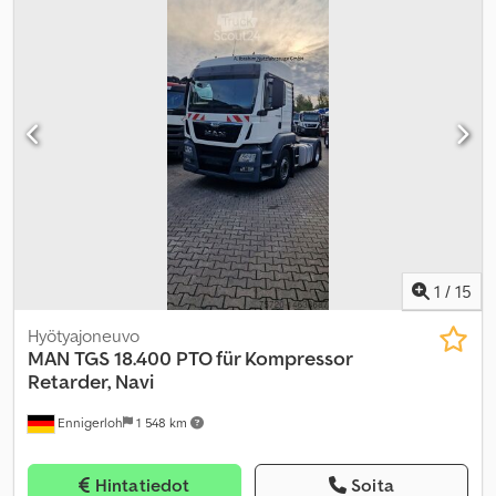
1
/
15
Hyötyajoneuvo
MAN
TGS 18.400 PTO für Kompressor
Retarder, Navi
Ennigerloh
1 548 km
Hintatiedot
Soita