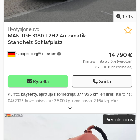
1
/
15
Hyötyajoneuvo
MAN
TGE 3.180 L2H2 Automatik
Standheiz Schlafplatz
14 790 €
Cloppenburg
1 456 km
Kiinteä hinta alv 0% (veroton)
(17 600 € bruttomassa)
Kysellä
Soita
Kunto:
käytetty
, ajettuja kilometrejä:
377 955 km
, ensirekisteröinti:
04/2023
, kokonaispaino:
3 500 kg
, omamassa:
2 164 kg
, väri:
valkoinen
, vaihteistotyyppi:
automaattinen
, polttoaine:
diesel
,
polttoainetyyppi:
diesel
, päästöluokka:
Euro 6
, teho:
130 kW
Pieni ilmoitus
(176,75 hv)
, maksimi kuormauspaino:
1 336 kg
, seuraava tarkastus
(TÜV):
04/2028
, jousitus:
muu
, istuimien määrä:
2
, ohjaamo:
muu
,
suurin nopeus:
165 km/h
, vuoteiden määrä:
1
, Varusteet:
ABS,