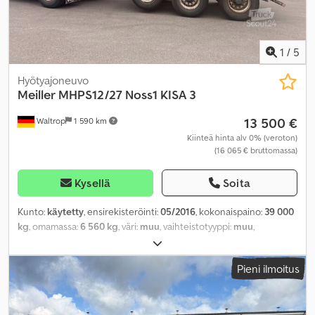
1
/
5
Hyötyajoneuvo
Meiller
MHPS12/27 Noss1 KISA 3
13 500 €
Waltrop
1 590 km
Kiinteä hinta alv 0% (veroton)
(16 065 € bruttomassa)
Kysellä
Soita
Kunto:
käytetty
, ensirekisteröinti:
05/2016
, kokonaispaino:
39 000
kg
, omamassa:
6 560 kg
, väri:
muu
, vaihteistotyyppi:
muu
,
päästöluokka:
ei mikään
, maksimi kuormauspaino:
32 440 kg
,
seuraava tarkastus (TÜV):
10/2026
, jousitus:
muu
, takarenkaan
Pieni ilmoitus
koko:
385/65 R22.5
, ohjaamo:
muu
,