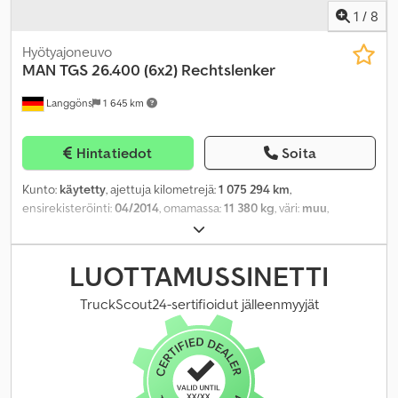
1
/
8
Hyötyajoneuvo
MAN
TGS 26.400 (6x2) Rechtslenker
Langgöns
1 645 km
Hintatiedot
Soita
Kunto:
käytetty
, ajettuja kilometrejä:
1 075 294 km
,
ensirekisteröinti:
04/2014
, omamassa:
11 380 kg
, väri:
muu
,
akselikokoonpano:
3 akselia
, jarrut:
retarderi
, vaihteistotyyppi:
automaattinen
, polttoainetyyppi:
diesel
, päästöluokka:
Euro 5
,
teho:
294 kW (399,73 hv)
, jousitus:
ilma
, istuimien määrä:
2
,
LUOTTAMUSSINETTI
ohjaamo:
muu
, Varusteet:
ABS, ajoneuvotietokone, ilmastointi,
perävaunukytkin, tasauspyörästön lukko,
TruckScout24-sertifioidut jälleenmyyjät
vakionopeudensäädin
,