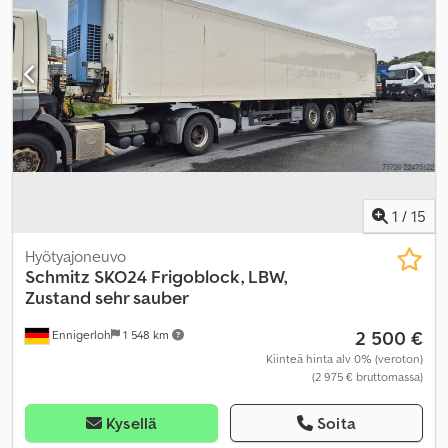
1
/
15
Hyötyajoneuvo
Schmitz
SKO24 Frigoblock, LBW,
Zustand sehr sauber
2 500 €
Ennigerloh
1 548 km
Kiinteä hinta alv 0% (veroton)
(2 975 € bruttomassa)
Kysellä
Soita