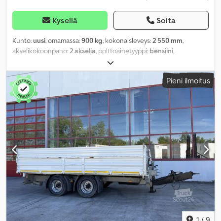
Kysellä
Soita
Kunto:
uusi
, omamassa:
900 kg
, kokonaisleveys:
2 550 mm
,
akselikokoonpano:
2 akselia
, polttoainetyyppi:
bensiini
,
Valmistusvuosi:
2026
,
Pieni ilmoitus
1
/
9