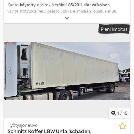
Kunto:
käytetty
, ensirekisteröinti:
05/2011
, väri:
valkoinen
,
vaihteistotyyppi:
muu
, päästöluokka:
ei mikään
, jousitus:
muu
,
ohjaamo:
muu
,
Pieni ilmoitus
1
/
15
Hyötyajoneuvo
Schmitz
Koffer LBW Unfallschaden,