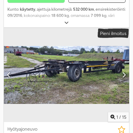
Kunto:
käytetty
, ajettuja kilometrejä:
532 000 km
, ensirekisteröinti:
09/2016
, kokonaispaino:
18 600 kg
, omamassa:
7 099 kg
, väri:
valkoinen
, akselikokoonpano:
4x2
, jarrut:
retarderi
,
vaihteistotyyppi:
automaattinen
, polttoaine:
diesel
,
Pieni ilmoitus
polttoainetyyppi:
diesel
, päästöluokka:
ei mikään
, teho:
294 kW
(399,73 hv)
, maksimi kuormauspaino:
11 501 kg
, seuraava tarkastus
(TÜV):
09/2022
, jousitus:
teräs-ilma
, renkaan koko:
385/65R22,5
160K
, eturenkaan koko:
385/65R22,5 160K
, takarenkaan koko:
315/80 R 22.5
, istuimien määrä:
2
, ohjaamo:
makuuhytti
, akseliväli:
3 600 mm
, suurin nopeus:
90 km/h
, vuoteiden määrä:
1
, Varusteet:
ABS, ajoneuvotietokone, alhainen melutaso, ilmastointi,
immobilisointijärjestelmä, keskuslukitus, kuorma-auton
rekisteröinti, luistonesto, pysäköintilämmitin, tasauspyörästön
lukko, vakionopeudensäädin
,
1
/
15
Hyötyajoneuvo