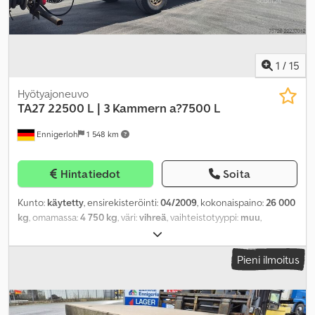
1
/
15
Hyötyajoneuvo
TA27 22500 L | 3 Kammern a?7500 L
Ennigerloh
1 548 km
Hintatiedot
Soita
Kunto:
käytetty
, ensirekisteröinti:
04/2009
, kokonaispaino:
26 000
kg
, omamassa:
4 750 kg
, väri:
vihreä
, vaihteistotyyppi:
muu
,
päästöluokka:
ei mikään
, maksimi kuormauspaino:
21 250 kg
,
seuraava tarkastus (TÜV):
01/2026
, jousitus:
ilma
, kuormatilan
Pieni ilmoitus
tilavuus:
22 m³
, renkaan koko:
385/65 R22,5 160J
, eturenkaan
koko:
385/65 R22,5 160J
, takarenkaan koko:
385/65 R22,5 160J
,
ohjaamo:
muu
, Varusteet:
ABS
,