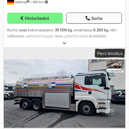
Waltrop
1 590 km
Hintatiedot
Soita
Kunto:
uusi
, kokonaispaino:
39 000 kg
, omamassa:
6 260 kg
, väri:
valkoinen
, vaihteistotyyppi:
muu
, päästöluokka:
ei mikään
,
Valmistusvuosi:
2026
, maksimi kuormauspaino:
32 740 kg
, jousitus:
ilma
, kuormatilan tilavuus:
50 m³
, kuormatilan pituus:
9 400 mm
,
Pieni ilmoitus
lastitilan leveys:
2 440 mm
, kuormatilan korkeus:
2 200 mm
,
takarenkaan koko:
385/65 R 22.5
, ohjaamo:
muu
, akseliväli:
1 310
mm
, Varusteet:
ABS
,