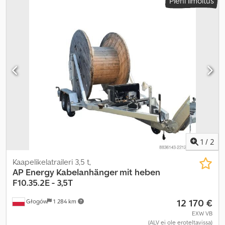
Pieni ilmoitus
1
/
2
Kaapelikelatraileri 3,5 t,
AP Energy
Kabelanhänger mit heben
F10.35.2E - 3,5T
12 170 €
Głogów
1 284 km
EXW VB
(ALV ei ole eroteltavissa)