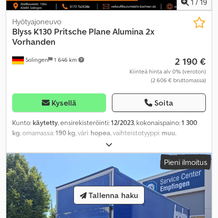
1
/
19
Hyötyajoneuvo
Blyss
K130 Pritsche Plane Alumina 2x
Vorhanden
2 190 €
Solingen
1 646 km
Kiinteä hinta alv 0% (veroton)
(2 606 € bruttomassa)
Kysellä
Soita
Kunto:
käytetty
, ensirekisteröinti:
12/2023
, kokonaispaino:
1 300
kg
, omamassa:
190 kg
, väri:
hopea
, vaihteistotyyppi:
muu
,
päästöluokka:
ei mikään
, Valmistusvuosi:
2023
, maksimi
kuormauspaino:
1 110 kg
, seuraava tarkastus (TÜV):
06/2028
,
Pieni ilmoitus
jousitus:
muu
, kuormatilan tilavuus:
6 m³
, kuormatilan pituus:
2 500
mm
, lastitilan leveys:
1 300 mm
, kuormatilan korkeus:
1 900 mm
,
ohjaamo:
muu
,
Tallenna haku