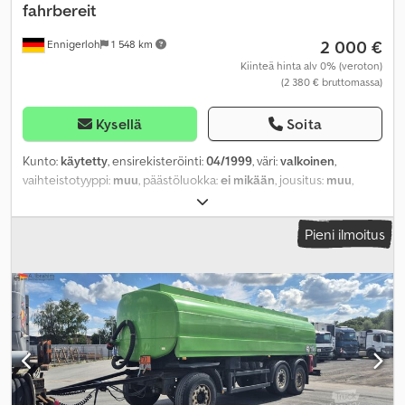
fahrbereit
2 000 €
Ennigerloh
1 548 km
Kiinteä hinta alv 0% (veroton)
(2 380 € bruttomassa)
Kysellä
Soita
Kunto:
käytetty
, ensirekisteröinti:
04/1999
, väri:
valkoinen
,
vaihteistotyyppi:
muu
, päästöluokka:
ei mikään
, jousitus:
muu
,
ohjaamo:
muu
,
Pieni ilmoitus