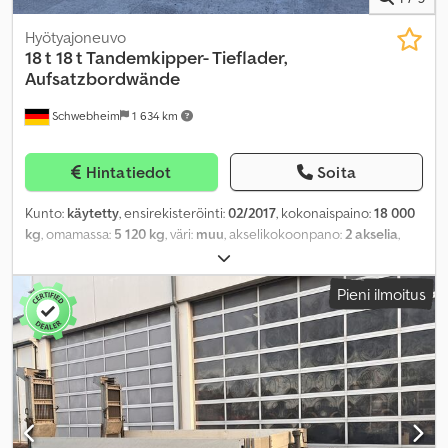
Hyötyajoneuvo
18 t 18 t Tandemkipper- Tieflader,
Aufsatzbordwände
Schwebheim
1 634 km
Hintatiedot
Soita
Kunto:
käytetty
, ensirekisteröinti:
02/2017
, kokonaispaino:
18 000
kg
, omamassa:
5 120 kg
, väri:
muu
, akselikokoonpano:
2 akselia
,
vaihteistotyyppi:
muu
, päästöluokka:
ei mikään
, maksimi
kuormauspaino:
12 880 kg
, jousitus:
muu
, kuormatilan pituus:
Pieni ilmoitus
5 700 mm
, lastitilan leveys:
2 420 mm
, renkaan koko:
435/50R19,5
160J
, eturenkaan koko:
435/50R19,5 160J
, takarenkaan koko:
435/50R19,5 160J
, ohjaamo:
muu
, Varusteet:
ABS, paineilmajarru
,