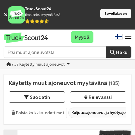
TruckScout24
Sovellukseen
Ilmaiseksi myymälässä
Myydä
Haku
/ ... / Käytetty muut ajoneuvot
Käytetty muut ajoneuvot myytävänä
(135)
Suodatin
Relevanssi
Kuljetusajoneuvot ja hyötyajoneu
Poista kaikki suodattimet