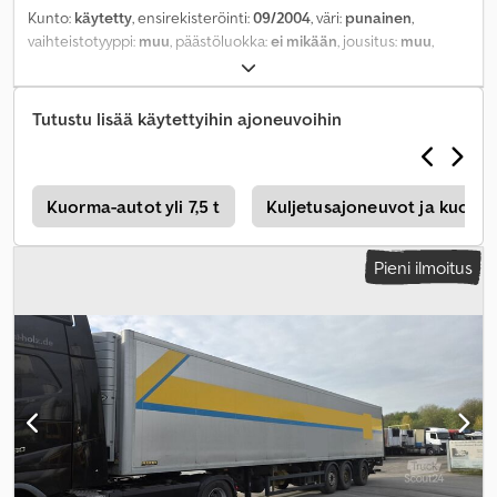
Kunto:
käytetty
, ensirekisteröinti:
09/2004
, väri:
punainen
,
vaihteistotyyppi:
muu
, päästöluokka:
ei mikään
, jousitus:
muu
,
ohjaamo:
muu
,
Tutustu lisää käytettyihin ajoneuvoihin
m
Kuorma-autot yli 7,5 t
Kuljetusajoneuvot ja kuorma-
Pieni ilmoitus