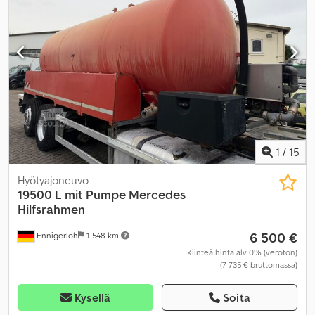
ajoneuvotietokone, elektroninen ajonvakautusjärjestelmä (ESP),
ilmastointi, immobilisointijärjestelmä, keskuslukitus, liukuovi,
luistonesto, noesuodatin, pysäköintilämmitin,
vakionopeudensäädin
,
1
/
15
Hyötyajoneuvo
19500 L mit Pumpe Mercedes
Hilfsrahmen
6 500 €
Ennigerloh
1 548 km
Kiinteä hinta alv 0% (veroton)
(7 735 € bruttomassa)
Kysellä
Soita