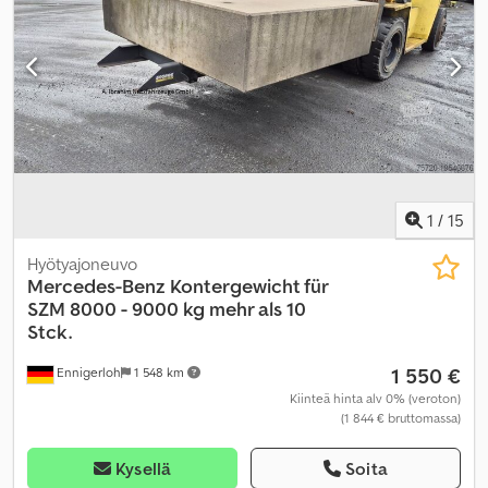
1
/
15
Hyötyajoneuvo
Mercedes-Benz
Kontergewicht für
SZM 8000 - 9000 kg mehr als 10
Stck.
1 550 €
Ennigerloh
1 548 km
Kiinteä hinta alv 0% (veroton)
(1 844 € bruttomassa)
Kysellä
Soita