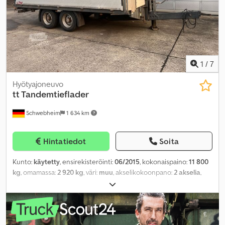
1
/
7
Hyötyajoneuvo
tt Tandemtieflader
Schwebheim
1 634 km
Hintatiedot
Soita
Kunto:
käytetty
, ensirekisteröinti:
06/2015
, kokonaispaino:
11 800
kg
, omamassa:
2 920 kg
, väri:
muu
, akselikokoonpano:
2 akselia
,
vaihteistotyyppi:
muu
, päästöluokka:
ei mikään
, maksimi
kuormauspaino:
8 880 kg
, jousitus:
teräs
, renkaan koko:
235/75
R17,5 143J
, eturenkaan koko:
235/75 R17,5 143J
, takarenkaan
koko:
235/75 R17,5 143J
, ohjaamo:
muu
, akseliväli:
990 mm
,