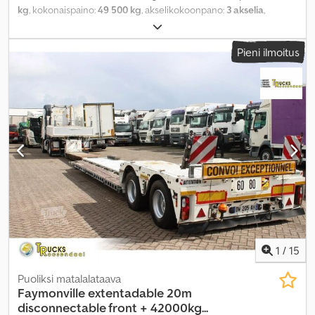
kg
, kokonaispaino:
49 500 kg
, akselikokoonpano:
3 akselia
,
kuormatilan pituus:
9 300 mm
, lastitilan leveys:
2 540 mm
,
kuormatilan korkeus:
860 mm
, jousitus:
ilma
, renkaan koko:
235/75
Pieni ilmoitus
R 17,5
, väri:
harmaa
, Varusteet:
ABS
,
1
/
15
Puoliksi matalalataava
Faymonville
extentadable 20m
disconnectable front + 42000kg...