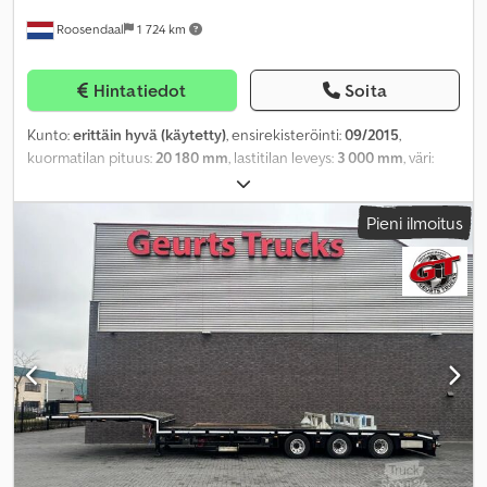
Roosendaal
1 724 km
Hintatiedot
Soita
Kunto:
erittäin hyvä (käytetty)
, ensirekisteröinti:
09/2015
,
kuormatilan pituus:
20 180 mm
, lastitilan leveys:
3 000 mm
, väri:
muu
, Valmistusvuosi:
2015
,
Pieni ilmoitus