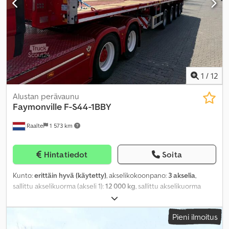
1
/
12
Alustan perävaunu
Faymonville
F-S44-1BBY
Raalte
1 573 km
Hintatiedot
Soita
Kunto:
erittäin hyvä (käytetty)
, akselikokoonpano:
3 akselia
,
sallittu akselikuorma (akseli 1):
12 000 kg
, sallittu akselikuorma
(akseli 2):
12 000 kg
, sallittu akselikuorma (akseli 3):
12 000 kg
,
kuormatilan pituus:
13 600 mm
, lastitilan leveys:
2 540 mm
,
Pieni ilmoitus
kuormatilan korkeus:
1 550 mm
, kokonaispituus:
13 600 mm
,