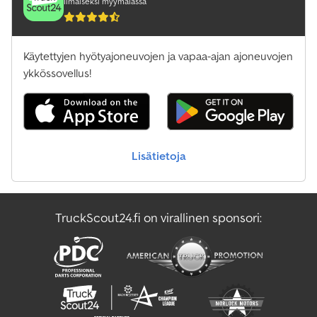
Ilmaiseksi myymälässä
Käytettyjen hyötyajoneuvojen ja vapaa-ajan ajoneuvojen
ykkössovellus!
Lisätietoja
TruckScout24.fi on virallinen sponsori: