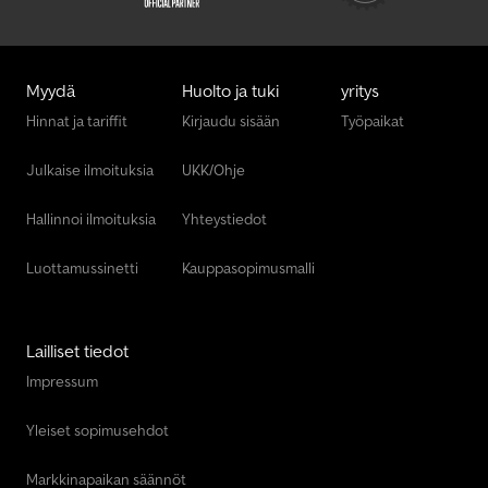
Myydä
Huolto ja tuki
yritys
Hinnat ja tariffit
Kirjaudu sisään
Työpaikat
Julkaise ilmoituksia
UKK/Ohje
Hallinnoi ilmoituksia
Yhteystiedot
Luottamussinetti
Kauppasopimusmalli
Lailliset tiedot
Impressum
Yleiset sopimusehdot
Markkinapaikan säännöt