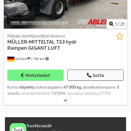
1
/
21
Matala lavettipuoliperävaunu
MÜLLER-MITTELTAL
TS3 hydr
Rampen GIGANT LUFT
Aichach
1 756 km
Hintatiedot
Soita
Kunto:
käytetty
, kokonaispaino:
47 000 kg
, akselikokoonpano:
3
akselia
, ensirekisteröinti:
11/2004
, seuraava tarkastus (TÜV):
08/2026
,
TruckScout24