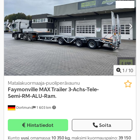
luistonesto, sähköinen ikkunansäätö, tasauspyörästön lukko,
vakionopeudensäädin
,
1
/
10
Matalakuormaaja-puoliperävaunu
Faymonville
MAX Trailer 3-Achs-Tele-
Semi-RM-ALU-Ram.
Dortmund
1 603 km
Hintatiedot
Soita
Kunto:
uusi
, omamassa:
10 350 kg
, maksimi kuormauspaino:
39 150