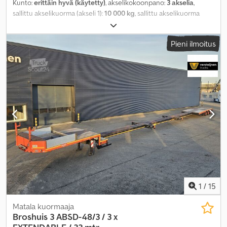
Kunto:
erittäin hyvä (käytetty)
, akselikokoonpano:
3 akselia
,
sallittu akselikuorma (akseli 1):
10 000 kg
, sallittu akselikuorma
(akseli 2):
10 000 kg
, sallittu akselikuorma (akseli 3):
10 000 kg
,
ensirekisteröinti:
03/2001
, kokonaispituus:
19 800 mm
,
Pieni ilmoitus
kokonaisleveys:
2 500 mm
, kokonaiskorkeus:
1 590 mm
, jousitus:
ilma
, renkaan koko:
235 / 75 R17.5
, akseliväli:
1 360 mm
, väri:
beige
,
Valmistusvuosi:
2001
,
1
/
15
Matala kuormaaja
Broshuis
3 ABSD-48/3 / 3 x