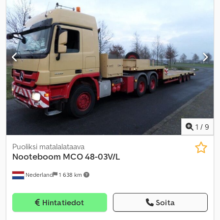
kokonaisleveys:
2 540 mm
, kokonaiskorkeus:
1 550 mm
, jousitus:
ilma
, renkaan koko:
275 / 70 R22.5 – Good Year
, väri:
punainen
,
Valmistusvuosi:
2024
,
1
/
9
Puoliksi matalalataava
Nooteboom
MCO 48-03V/L
Nederland
1 638 km
Hintatiedot
Soita