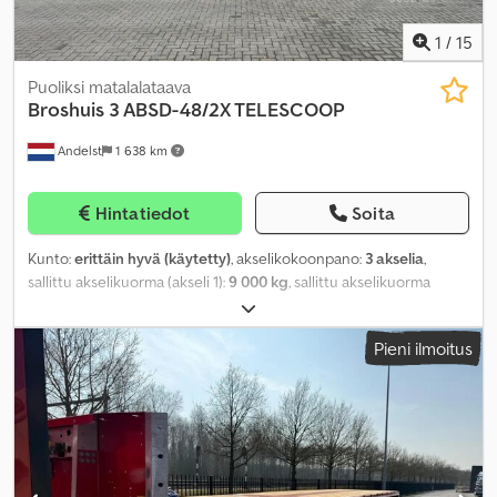
1
/
15
Puoliksi matalalataava
Broshuis
3 ABSD-48/2X TELESCOOP
Andelst
1 638 km
Hintatiedot
Soita
Kunto:
erittäin hyvä (käytetty)
, akselikokoonpano:
3 akselia
,
sallittu akselikuorma (akseli 1):
9 000 kg
, sallittu akselikuorma
(akseli 2):
9 000 kg
, sallittu akselikuorma (akseli 3):
9 000 kg
,
ensirekisteröinti:
06/2009
, kokonaisleveys:
2 550 mm
, väri:
musta
,
Pieni ilmoitus
Valmistusvuosi:
2009
,