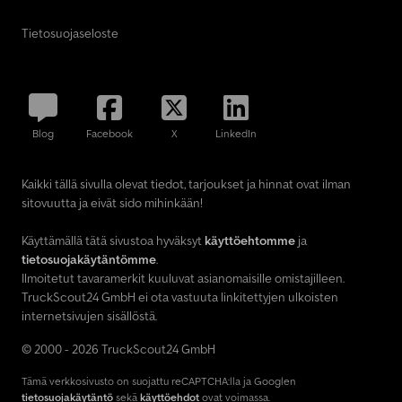
Tietosuojaseloste
Blog
Facebook
X
LinkedIn
Kaikki tällä sivulla olevat tiedot, tarjoukset ja hinnat ovat ilman
sitovuutta ja eivät sido mihinkään!
Käyttämällä tätä sivustoa hyväksyt
käyttöehtomme
ja
tietosuojakäytäntömme
.
Ilmoitetut tavaramerkit kuuluvat asianomaisille omistajilleen.
TruckScout24 GmbH ei ota vastuuta linkitettyjen ulkoisten
internetsivujen sisällöstä.
© 2000 - 2026 TruckScout24 GmbH
Tämä verkkosivusto on suojattu reCAPTCHA:lla ja Googlen
tietosuojakäytäntö
sekä
käyttöehdot
ovat voimassa.