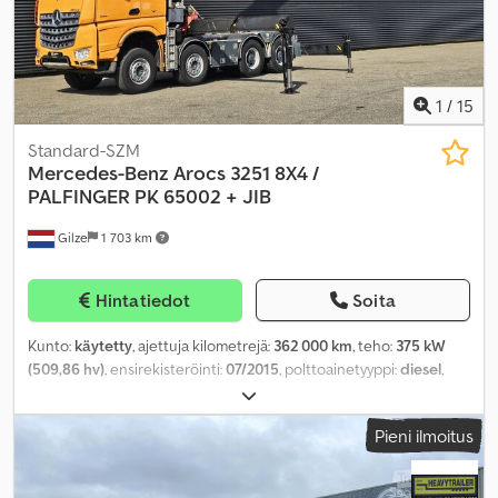
1
/
15
Standard-SZM
Mercedes-Benz
Arocs 3251 8X4 /
PALFINGER PK 65002 + JIB
Gilze
1 703 km
Hintatiedot
Soita
Kunto:
käytetty
, ajettuja kilometrejä:
362 000 km
, teho:
375 kW
(509,86 hv)
, ensirekisteröinti:
07/2015
, polttoainetyyppi:
diesel
,
renkaan koko:
385/65R22.5
, akselikokoonpano:
8x4
, akseliväli:
4 100 mm
, polttoaine:
diesel
, jarrut:
moottorijarrutus
, väri:
oranssi
,
Pieni ilmoitus
ohjaamo:
makuuhytti
, vaihteistotyyppi:
automaattinen
,
päästöluokka:
Euro 6
, jousitus:
teräs
, Valmistusvuosi:
2015
,
Varusteet:
ABS, AdBlue, ilmastointi, jääkaappi, keskuslukitus,