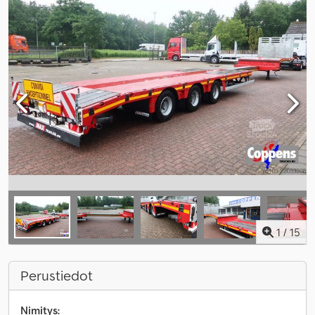
1
/
15
Perustiedot
Nimitys: