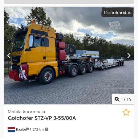
Pieni ilmoitus
1
/
14
Matala kuormaaja
Goldhofer
STZ-VP 3-55/80A
Raalte
1 573 km