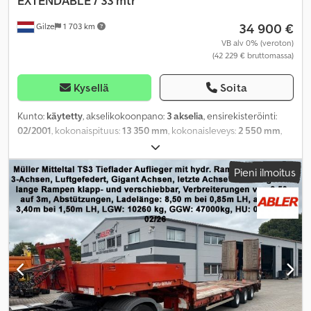
EXTENDABLE / 33 mtr
34 900 €
Gilze
1 703 km
VB alv 0% (veroton)
(42 229 € bruttomassa)
Kysellä
Soita
Kunto:
käytetty
, akselikokoonpano:
3 akselia
, ensirekisteröinti:
02/2001
, kokonaispituus:
13 350 mm
, kokonaisleveys:
2 550 mm
,
jousitus:
ilma
, renkaan koko:
245/70R17.5
, väri:
punainen
,
Valmistusvuosi:
2001
,
Pieni ilmoitus