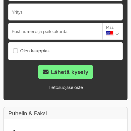
Yritys
Maa
Postinumero ja paikkakunta
Olen kauppias
Lähetä kysely
Tietosuojaseloste
Puhelin & Faksi