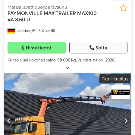
Matala lavettipuoliperävaunu
FAYMONVILLE
MAX TRAILER MAX100
4A 8.60 U
Landsberg
1 802 km
Hintatiedot
Soita
Kunto:
uusi
, kokonaispaino:
58 000 kg
, Valmistusvuosi:
2026
,
Pieni ilmoitus