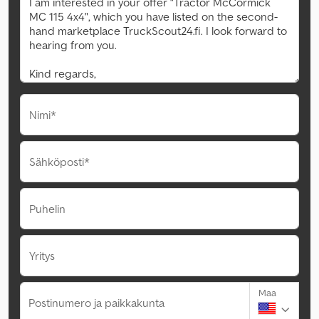
Nimi*
Sähköposti*
Puhelin
Yritys
Maa
Postinumero ja paikkakunta