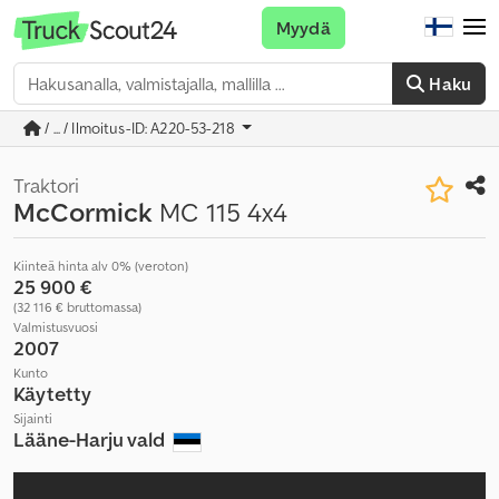
Myydä
Haku
/ ... / Ilmoitus-ID: A220-53-218
Traktori
McCormick
MC 115 4x4
Kiinteä hinta alv 0% (veroton)
25 900 €
(32 116 € bruttomassa)
Valmistusvuosi
2007
Kunto
Käytetty
Sijainti
Lääne-Harju vald