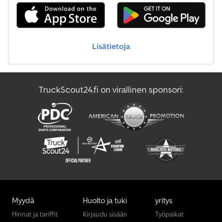
Lisätietoja
TruckScout24.fi on virallinen sponsori:
Myydä
Huolto ja tuki
yritys
Hinnat ja tariffit
Kirjaudu sisään
Työpaikat