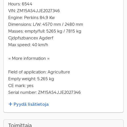
Hours: 6544
VIN: ZM15AS4JJE2027346
Engine: Perkins 84,9 Kw
Dimensions: L/W: 4570 mm / 2480 mm
Masses: empty/full: 5265 kg / 7815 kg
Cjdpfszbancex Agderf
Max speed: 40 km/h
= More information =
Field of application: Agriculture
Empty weight: 5.265 kg
CE mark: yes
Serial number: ZM15AS4JJE2027346
Pyydä lisätietoja
Toimittaja