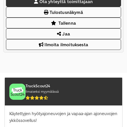
Ota yhteyttä toimittajaan
Tulostusnäkymä
Tallenna
Jaa
Ilmoita ilmoituksesta
TruckScout24
Ilmaiseksi myymälässä
Käytettyjen hyötyajoneuvojen ja vapaa-ajan ajoneuvojen
ykkössovellus!