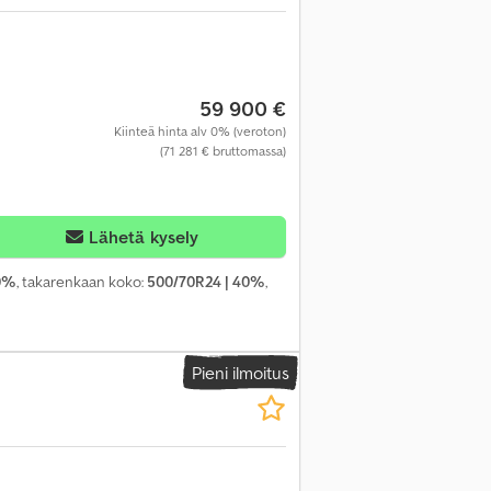
59 900 €
Kiinteä hinta alv 0% (veroton)
(71 281 € bruttomassa)
Lähetä kysely
40%
, takarenkaan koko:
500/70R24 | 40%
,
Pieni ilmoitus