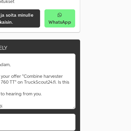
oitukset
kaisin.
WhatsApp
ELY