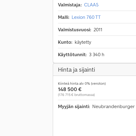
Valmistaja:
CLAAS
Malli:
Lexion 760 TT
Valmistusvuosi:
2011
Kunto:
käytetty
Käyttötunnit:
3 340 h
Hinta ja sijainti
Kiinteä hinta alv 0% (veroton)
148 500 €
(176 715 € bruttomassa)
Myyjän sijainti:
Neubrandenburger S