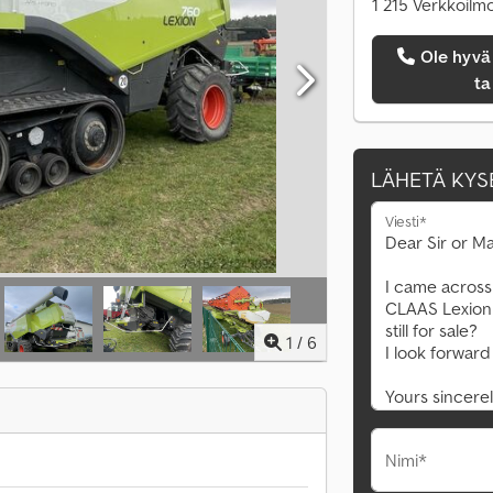
1 215 Verkkoilm
Ole hyvä ja soita minulle
ta
LÄHETÄ KYS
Viesti*
1
/
6
Nimi*