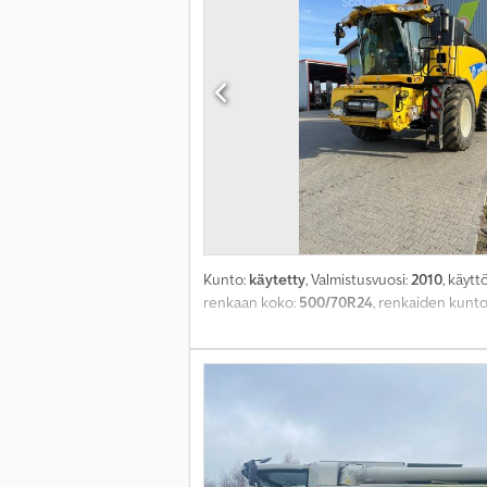
Kunto:
käytetty
, Valmistusvuosi:
2010
, käytt
renkaan koko:
500/70R24
, renkaiden kunto