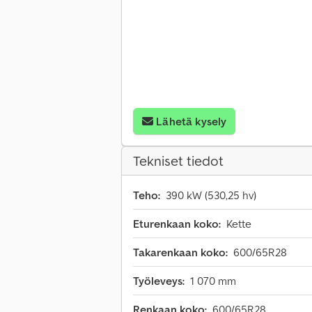
Lähetä kysely
Tekniset tiedot
Teho:
390 kW (530,25 hv)
Eturenkaan koko:
Kette
Takarenkaan koko:
600/65R28
Työleveys:
1 070 mm
Renkaan koko:
600/65R28