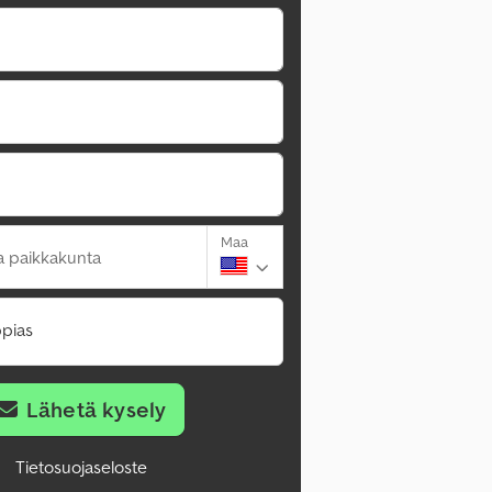
Maa
a paikkakunta
pias
Lähetä kysely
Tietosuojaseloste