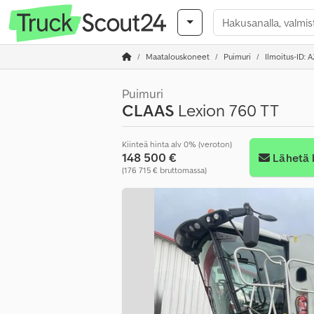
Maatalouskoneet
Puimuri
Ilmoitus-ID: 
Puimuri
CLAAS
Lexion 760 TT
Kiinteä hinta alv 0% (veroton)
148 500 €
Lähetä 
(176 715 € bruttomassa)