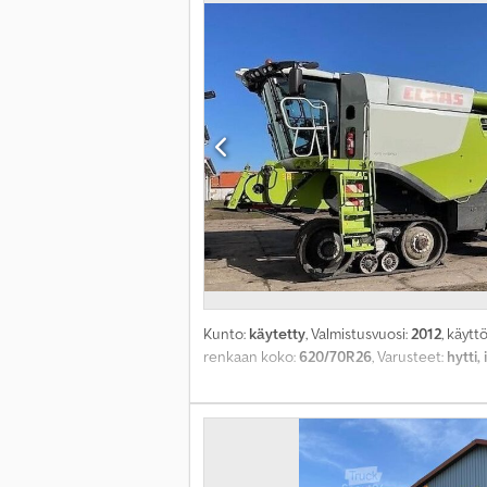
Kunto:
käytetty
, Valmistusvuosi:
2012
, käytt
renkaan koko:
620/70R26
, Varusteet:
hytti,