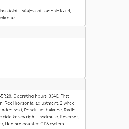
lmastointi, lisäajovalot, sadonleikkuri,
valaistus
0/65R28, Operating hours: 3340, First
n, Reel horizontal adjustment, 2-wheel
pended seat, Pendulum balance, Radio,
e side knives right - hydraulic, Reverser,
er, Hectare counter, GPS system