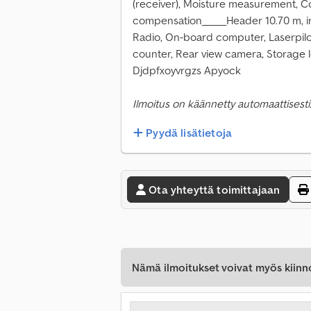
(receiver), Moisture measurement, C
compensation_____Header 10.70 m, incl
Radio, On-board computer, Laserpilo
counter, Rear view camera, Storage 
Djdpfxoyvrgzs Apyock
Ilmoitus on käännetty automaattisesti.
Pyydä lisätietoja
Ota yhteyttä toimittajaan
Nämä ilmoitukset voivat myös kiinn