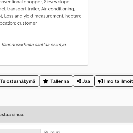
onventional chopper, Sieves slope
. transport trailer, Air conditioning,
t, Loss and yield measurement, hectare
location: customer
 Käännösvirheitä saattaa esiintyä.
Tulostusnäkymä
Tallenna
Jaa
Ilmoita ilmoi
ostaa sinua.
Puimuri