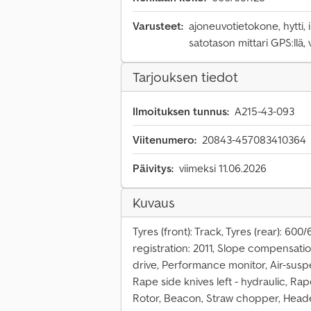
Varusteet:
ajoneuvotietokone, hytti, i
satotason mittari GPS:llä, 
Tarjouksen tiedot
Ilmoituksen tunnus:
A215-43-093
Viitenumero:
20843-457083410364
Päivitys:
viimeksi 11.06.2026
Kuvaus
Tyres (front): Track, Tyres (rear): 60
registration: 2011, Slope compensatio
drive, Performance monitor, Air-sus
Rape side knives left - hydraulic, Rap
Rotor, Beacon, Straw chopper, Head