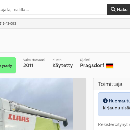
Haku
A215-43-093
Valmistusvuosi
Kunto
Sijainti
2011
Käytetty
Pragsdorf
kysely
Toimittaja
Huomautu
kirjaudu sisä
Rekisteröitynyt