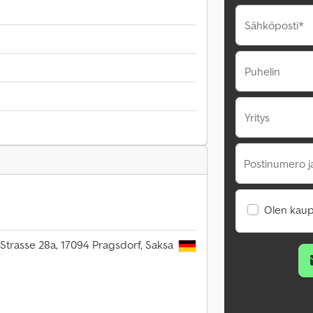
Sähköposti*
Puhelin
Yritys
Postinumero j
Olen kaup
trasse 28a, 17094 Pragsdorf, Saksa