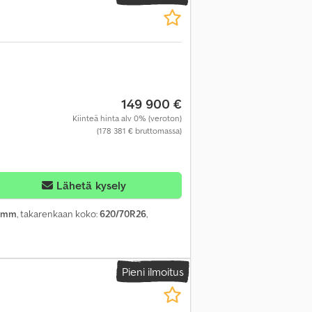
149 900 €
Kiinteä hinta alv 0% (veroton)
(178 381 € bruttomassa)
Lähetä kysely
35mm
, takarenkaan koko:
620/70R26
,
Pieni ilmoitus