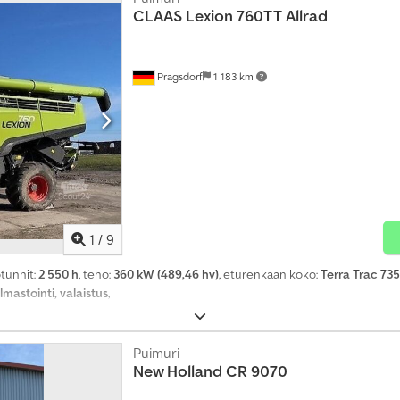
CLAAS
Lexion 760TT Allrad
Pragsdorf
1 183 km
1
/
9
ötunnit:
2 550 h
, teho:
360 kW (489,46 hv)
, eturenkaan koko:
Terra Trac 7
 ilmastointi, valaistus
,
Puimuri
New Holland
CR 9070