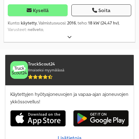
Kysellä
Soita
Kunto:
käytetty
, Valmistusvuosi:
2016
, teho:
18 kW (24,47 hv)
,
Varusteet:
neliveto
,
TruckScout24
Ilmaiseksi myymälässä
Käytettyjen hyötyajoneuvojen ja vapaa-ajan ajoneuvojen
ykkössovellus!
Lisätietoja