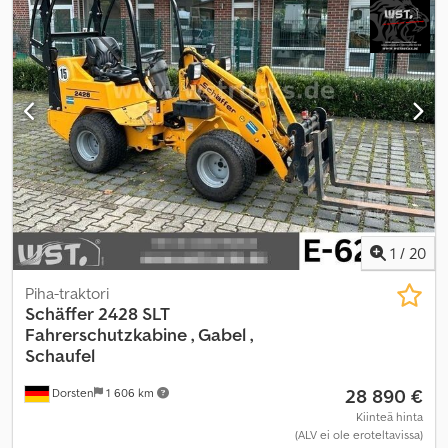
1
/
20
Piha-traktori
Schäffer
2428 SLT
Fahrerschutzkabine , Gabel ,
Schaufel
28 890 €
Dorsten
1 606 km
Kiinteä hinta
(ALV ei ole eroteltavissa)