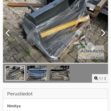
1
/
3
Perustiedot
Nimitys: