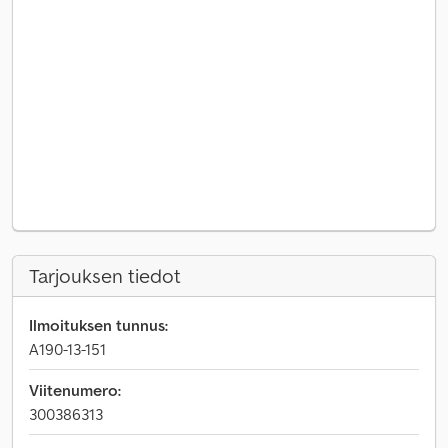
Tarjouksen tiedot
Ilmoituksen tunnus:
A190-13-151
Viitenumero:
300386313