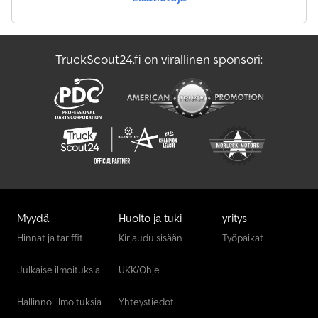
TruckScout24.fi on virallinen sponsori:
Myydä
Huolto ja tuki
yritys
Hinnat ja tariffit
Kirjaudu sisään
Työpaikat
Julkaise ilmoituksia
UKK/Ohje
Hallinnoi ilmoituksia
Yhteystiedot