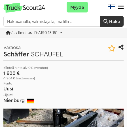
Myydä
Haku
/ ... / Ilmoitus-ID: A190-13-151
Varaosa
Schäffer
SCHAUFEL
Kiinteä hinta alv 0% (veroton)
1 600 €
(1 904 € bruttomassa)
Kunto
Uusi
Sijainti
Nienburg