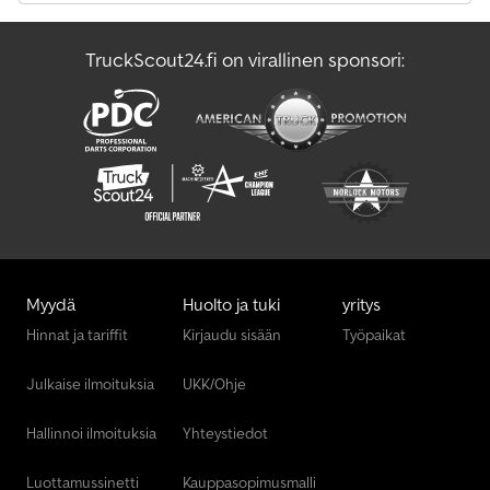
Volvo Kauhakuormaaja
TruckScout24.fi on virallinen sponsori:
Volvo Kuorma Auto
Vw Minibussi
Myydä
Huolto ja tuki
yritys
Hinnat ja tariffit
Kirjaudu sisään
Työpaikat
Julkaise ilmoituksia
UKK/Ohje
Hallinnoi ilmoituksia
Yhteystiedot
Luottamussinetti
Kauppasopimusmalli