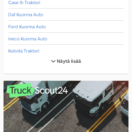
Case Ih Traktori
Daf Kuorma Auto
Ford Kuorma Auto
Iveco Kuorma Auto
Kubota Traktori
Näytä lisää
Man Hinausauto
Man Kuorma Auto
Man Pakettiauto
Mercedes Benz Pakettiauto
Mercedes Benz Traktori
Mercedes-Benz Mb Trac