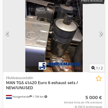
Pieni ilmoitus
1
/
2
Hiukkassuodatin
MAN
TGS 41.420 Euro 6 exhaust sets /
NEW/UNUSED
5 000 €
Hoogerheide
1 739 km
Kiinteä hinta alv 0% (veroton)
(6 050 € bruttomassa)