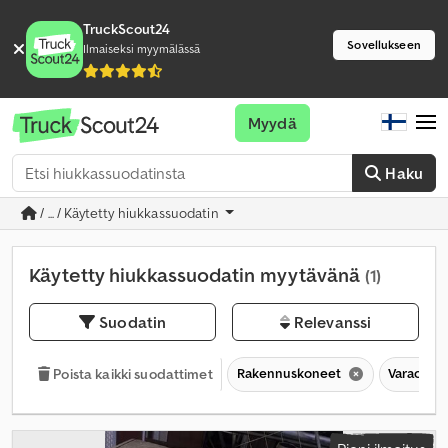
TruckScout24
Sovellukseen
Ilmaiseksi myymälässä
Myydä
Haku
/ ... / Käytetty hiukkassuodatin
Käytetty hiukkassuodatin myytävänä
(1)
Suodatin
Relevanssi
Rakennuskoneet
Varaosat 
Poista kaikki suodattimet