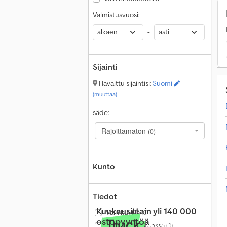
Valmistusvuosi:
-
Sijainti
Havaittu sijaintisi:
Suomi
(muuttaa)
säde:
Rajoittamaton
(0)
Kunto
Tiedot
Kuukausittain yli 140 000
Vain kuvilla
(0)
ostopyyntöä
Vain videon kanssa
(0)