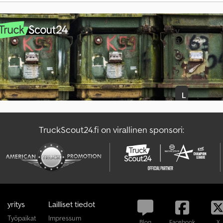
Mercedes Benz Pakettiauto
O&K Grader
t
ä
Mercedes Benz Traktori
Renault Kuorma Auto
v
ä
Mercedes-Benz Actros
Scania Hinausauto
n
ä
?
L
u
o
TruckScout24.fi on virallinen sponsori:
i
l
m
o
i
t
u
yritys
Lailliset tiedot
s
Työpaikat
Impressum
Blog
Facebook
X