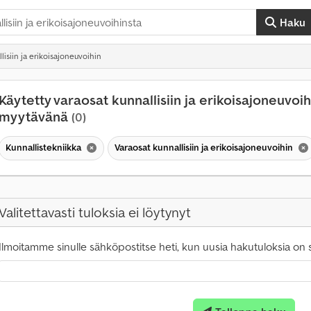
Haku
lisiin ja erikoisajoneuvoihin
Käytetty varaosat kunnallisiin ja erikoisajoneuvoih
myytävänä
(0)
Kunnallistekniikka
Varaosat kunnallisiin ja erikoisajoneuvoihin
Valitettavasti tuloksia ei löytynyt
Ilmoitamme sinulle sähköpostitse heti, kun uusia hakutuloksia on sa