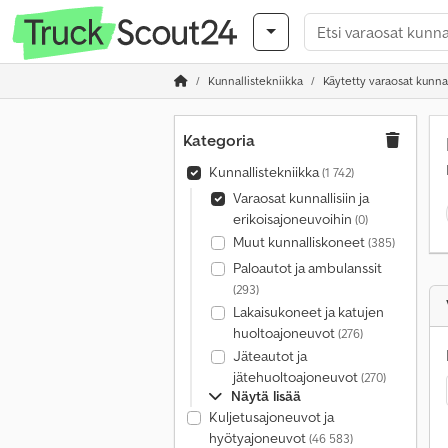
Kunnallistekniikka
Käytetty varaosat kunnal
Kategoria
Kunnallistekniikka
(1 742)
Varaosat kunnallisiin ja
erikoisajoneuvoihin
(0)
Muut kunnalliskoneet
(385)
Paloautot ja ambulanssit
(293)
Lakaisukoneet ja katujen
huoltoajoneuvot
(276)
Jäteautot ja
jätehuoltoajoneuvot
(270)
Näytä lisää
Kuljetusajoneuvot ja
hyötyajoneuvot
(46 583)