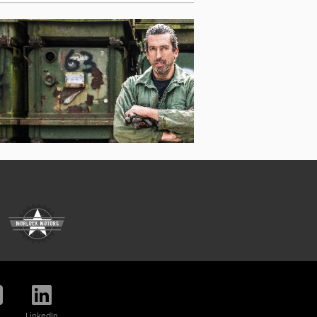
Vw Pakettiauto
LinkedIn