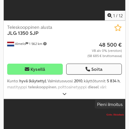
1
/
12
Teleskooppinen alusta
JLG
1350 SJP
48 500 €
Almelo
1 562 km
VB alv 0% (veroton)
(58 685 € bruttomassa)
Kysellä
Soita
Kunto:
hyvä (käytetty)
, Valmistusvuosi:
2010
, käyttötunnit:
5 834 h
,
mastityyppi:
teleskooppinen
, polttoainetyyppi:
diesel
, väri:
punainen
,
Pieni ilmoitus