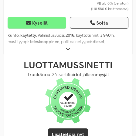
VB alv 0% (veroton)
(118 580 € bruttomassa)
Kysellä
Soita
Kunto:
käytetty
, Valmistusvuosi:
2016
, käyttötunnit:
3 940 h
,
mastityyppi:
teleskooppinen
, polttoainetyyppi:
diesel
,
LUOTTAMUSSINETTI
TruckScout24-sertifioidut jälleenmyyjät
Lisätietoja nyt