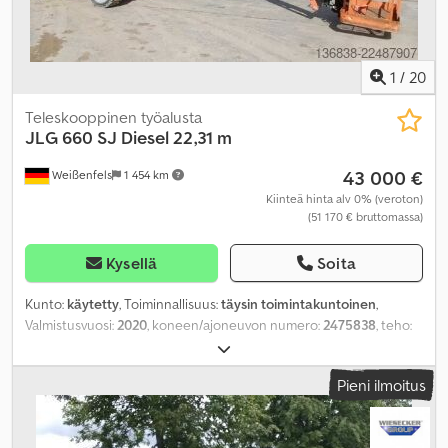
1
/
20
Teleskooppinen työalusta
JLG
660 SJ Diesel 22,31 m
43 000 €
Weißenfels
1 454 km
Kiinteä hinta alv 0% (veroton)
(51 170 € bruttomassa)
Kysellä
Soita
Kunto:
käytetty
, Toiminnallisuus:
täysin toimintakuntoinen
,
Valmistusvuosi:
2020
, koneen/ajoneuvon numero:
2475838
, teho:
36,4 kW (49,49 hv)
, kantavuus:
230 kg
, alustan pituus:
1 830 mm
,
alustan leveys:
910 mm
, kokonaispaino:
13 150 kg
, kuljetuspituus:
Pieni ilmoitus
10 880 mm
, kuljetusleveys:
2 490 mm
, kuljetuskorkeus:
2 570 mm
,
polttoainetyyppi:
diesel
, väri:
oranssi
, Varusteet:
UVV-
turvallisuustarkastus
,