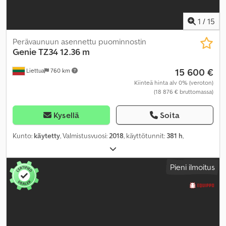
1
/
15
Perävaunuun asennettu puominnostin
Genie
TZ34 12.36 m
15 600 €
Liettua
760 km
Kiinteä hinta alv 0% (veroton)
(18 876 € bruttomassa)
Kysellä
Soita
Kunto:
käytetty
, Valmistusvuosi:
2018
, käyttötunnit:
381 h
,
Pieni ilmoitus