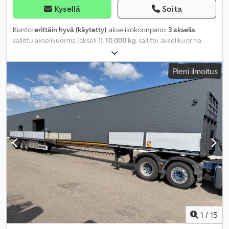
Kysellä
Soita
Kunto:
erittäin hyvä (käytetty)
, akselikokoonpano:
3 akselia
,
sallittu akselikuorma (akseli 1):
10 000 kg
, sallittu akselikuorma
(akseli 2):
10 000 kg
, sallittu akselikuorma (akseli 3):
10 000 kg
,
ensirekisteröinti:
09/2007
, kokonaispituus:
11 800 mm
,
Pieni ilmoitus
kokonaisleveys:
2 550 mm
, akseliväli:
8 000 mm
, väri:
muu
,
Valmistusvuosi:
2007
, Varusteet:
nosturi
,
1
/
15