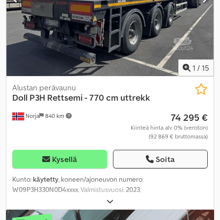
1
/
15
Alustan perävaunu
Doll
P3H Rettsemi - 770 cm uttrekk
74 295 €
Norja
840 km
Kiinteä hinta alv 0% (veroton)
(92 869 € bruttomassa)
Kysellä
Soita
Kunto:
käytetty
, koneen/ajoneuvon numero:
W09P3H330N0D4xxxx
, Valmistusvuosi:
2023
,