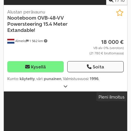
1
/
10
Alustan perävaunu
Nooteboom
OVB-48-VV
Powersteering 15.4 Meter
Extandable!
18 000 €
Almelo
1 562 km
VB alv 0% (veroton)
(21 780 € bruttomassa)
Kysellä
Soita
Kunto:
käytetty
, väri:
punainen
, Valmistusvuosi:
1996
,
Pieni ilmoitus