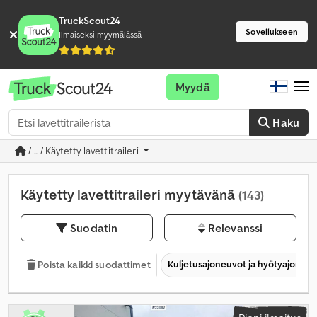
TruckScout24
Sovellukseen
Ilmaiseksi myymälässä
Myydä
Haku
/ ... / Käytetty lavettitraileri
Käytetty lavettitraileri myytävänä
(143)
Suodatin
Relevanssi
Kuljetusajoneuvot ja hyötyajoneu
Poista kaikki suodattimet