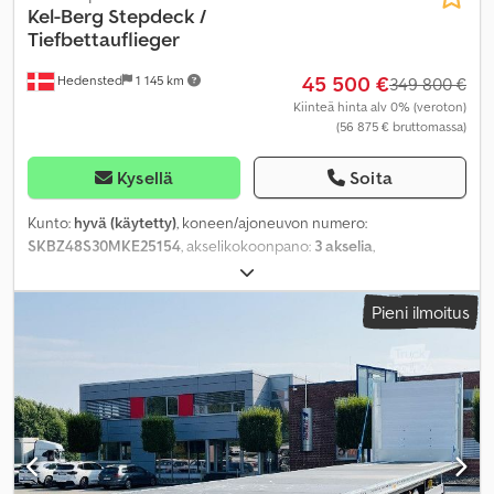
Kel-Berg
Stepdeck /
Tiefbettauflieger
45 500 €
Hedensted
1 145 km
349 800 €
Kiinteä hinta alv 0% (veroton)
(56 875 € bruttomassa)
Kysellä
Soita
Kunto:
hyvä (käytetty)
, koneen/ajoneuvon numero:
SKBZ48S30MKE25154
, akselikokoonpano:
3 akselia
,
ensirekisteröinti:
07/2024
, väri:
punainen
, Valmistusvuosi:
2024
,
Pieni ilmoitus