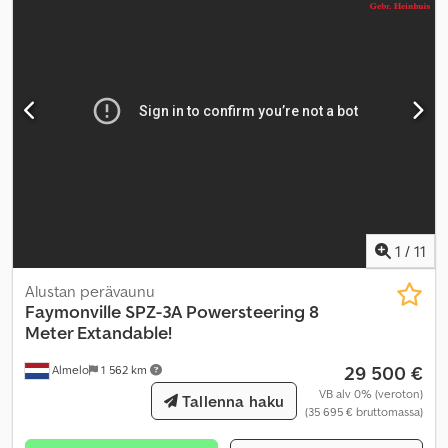
1
/
11
Alustan perävaunu
Faymonville
SPZ-3A Powersteering 8
Meter Extandable!
29 500 €
Almelo
1 562 km
VB alv 0% (veroton)
Tallenna haku
(35 695 € bruttomassa)