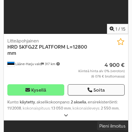
1
/
15
Litteäpohjainen
HRD
SKFG2Z PLATFORM L=12800
mm
4 900 €
Lääne-Harju vald
317 km
Kiinteä hinta alv 0% (veroton)
(6 076 € bruttomassa)
Kysellä
Soita
Kunto:
käytetty
, akselikokoonpano:
2 akselia
, ensirekisteröinti:
11/2008
, kokonaispituus:
13 050 mm
, kokonaisleveys:
2 550 mm
,
jousitus:
ilma
, Valmistusvuosi:
2008
,
Pieni ilmoitus