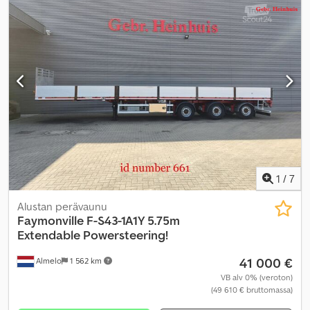
1
/
7
Alustan perävaunu
Faymonville
F-S43-1A1Y 5.75m
Extendable Powersteering!
41 000 €
Almelo
1 562 km
VB alv 0% (veroton)
(49 610 € bruttomassa)