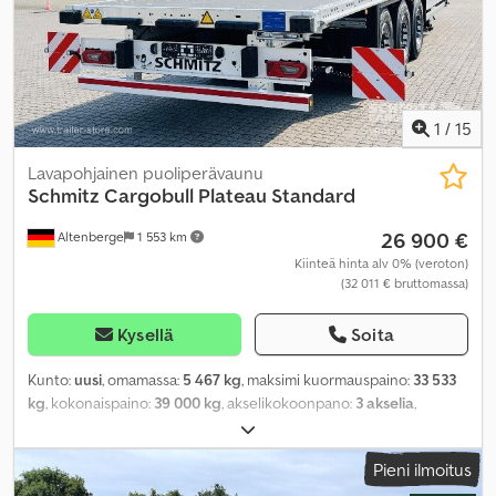
1
/
15
Lavapohjainen puoliperävaunu
Schmitz Cargobull
Plateau Standard
26 900 €
Altenberge
1 553 km
Kiinteä hinta alv 0% (veroton)
(32 011 € bruttomassa)
Kysellä
Soita
Kunto:
uusi
, omamassa:
5 467 kg
, maksimi kuormauspaino:
33 533
kg
, kokonaispaino:
39 000 kg
, akselikokoonpano:
3 akselia
,
kuormatilan pituus:
13 620 mm
, lastitilan leveys:
2 480 mm
,
kuormatilan korkeus:
1 224 mm
, kuormatilan tilavuus:
41 m³
,
Pieni ilmoitus
jousitus:
ilma
, Valmistusvuosi:
2026
, Varusteet:
ABS
,