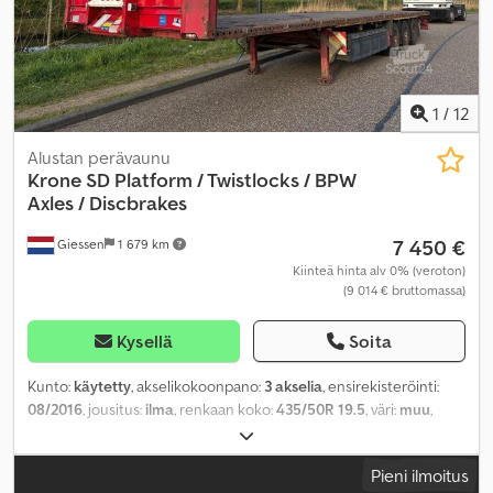
1
/
12
Alustan perävaunu
Krone
SD Platform / Twistlocks / BPW
Axles / Discbrakes
7 450 €
Giessen
1 679 km
Kiinteä hinta alv 0% (veroton)
(9 014 € bruttomassa)
Kysellä
Soita
Kunto:
käytetty
, akselikokoonpano:
3 akselia
, ensirekisteröinti:
08/2016
, jousitus:
ilma
, renkaan koko:
435/50R 19.5
, väri:
muu
,
Valmistusvuosi:
2016
, Varusteet:
ABS
,
Pieni ilmoitus