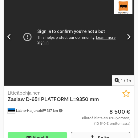
1
/
15
Litteäpohjainen
Zaslaw
D-651 PLATFORM L=9350 mm
8 500 €
Lääne-Harju vald
317 km
Kiinteä hinta alv 0% (veroton)
(10 540 € bruttomassa)
Kysellä
Soita