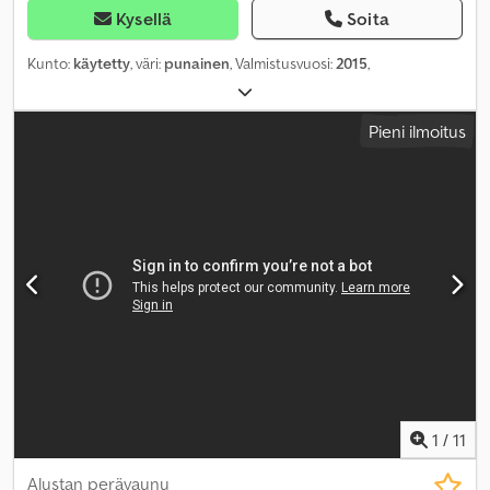
Kysellä
Soita
Kunto:
käytetty
, väri:
punainen
, Valmistusvuosi:
2015
,
Pieni ilmoitus
1
/
11
Alustan perävaunu