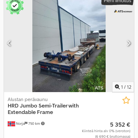
Pieni ilmoitus
1
/
12
Alustan perävaunu
HRD
Jumbo Semi-Trailer with
Extendable Frame
5 352 €
Norja
750 km
Kiinteä hinta alv 0% (veroton)
(6 690 € bruttomassa)