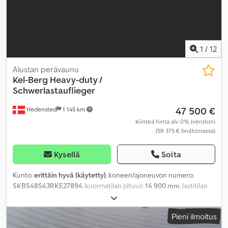
1
/
12
Alustan perävaunu
Kel-Berg
Heavy-duty /
Schwerlastauflieger
47 500 €
Hedensted
1 145 km
Kiinteä hinta alv 0% (veroton)
(59 375 € bruttomassa)
Kysellä
Soita
Kunto:
erittäin hyvä (käytetty)
, koneen/ajoneuvon numero:
SKBS48S43RKE27894
, kuormatilan pituus:
14 900 mm
, lastitilan
leveys:
2 480 mm
, kuormatilan korkeus:
2 000 mm
, akseliväli:
7 480
mm
, Valmistusvuosi:
2024
,
Pieni ilmoitus