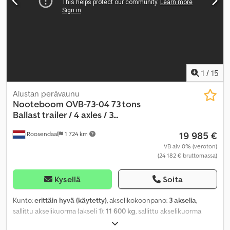
1
/
15
Alustan perävaunu
Nooteboom
OVB-73-04 73 tons
Ballast trailer / 4 axles / 3...
19 985 €
Roosendaal
1 724 km
VB alv 0% (veroton)
(24 182 € bruttomassa)
Kysellä
Soita
Kunto:
erittäin hyvä (käytetty)
, akselikokoonpano:
3 akselia
,
sallittu akselikuorma (akseli 1):
11 600 kg
, sallittu akselikuorma
(akseli 2):
11 600 kg
, sallittu akselikuorma (akseli 3):
11 600 kg
,