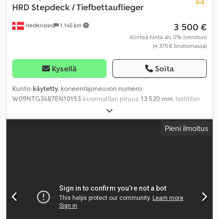
HRD
Stepdeck / Tiefbettauflieger
3 500 €
Hedensted
1 145 km
Kiinteä hinta alv 0% (veroton)
(4 375 € bruttomassa)
Kysellä
Soita
Kunto:
käytetty
, koneen/ajoneuvon numero:
W09NTG3487EN10153
, kuormatilan pituus:
13 520 mm
, lastitilan
leveys:
2 540 mm
, kuormatilan korkeus:
2 700 mm
, Valmistusvuosi:
2008
,
Pieni ilmoitus