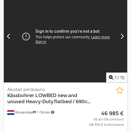
1
/
15
Alustan perävaunu
Kässbohrer
LOWBED new and
unused Heavy-Duty flatbed / 690c...
46 985 €
Roosendaal
1 724 km
VB alv 0% (veroton)
(56 852 € bruttomassa)