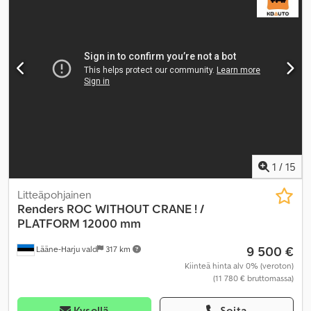
1
/
15
Litteäpohjainen
Renders
ROC WITHOUT CRANE ! /
PLATFORM 12000 mm
9 500 €
Lääne-Harju vald
317 km
Kiinteä hinta alv 0% (veroton)
(11 780 € bruttomassa)
Kysellä
Soita