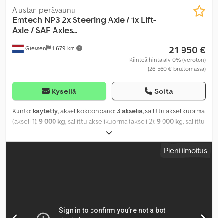
Alustan perävaunu
Emtech
NP3 2x Steering Axle / 1x Lift-
Axle / SAF Axles...
21 950 €
Giessen
1 679 km
Kiinteä hinta alv 0% (veroton)
(26 560 € bruttomassa)
Kysellä
Soita
Kunto:
käytetty
, akselikokoonpano:
3 akselia
, sallittu akselikuorma
(akseli 1):
9 000 kg
, sallittu akselikuorma (akseli 2):
9 000 kg
, sallittu
akselikuorma (akseli 3):
9 000 kg
, ensirekisteröinti:
03/2021
,
kokonaispituus:
13 700 mm
, kokonaisleveys:
2 470 mm
,
Pieni ilmoitus
kokonaiskorkeus:
3 100 mm
, jousitus:
ilma
, renkaan koko:
385/65
,
renkaiden kunto:
40 prosentti
, väri:
muu
, Valmistusvuosi:
2021
,
Varusteet:
ABS
,