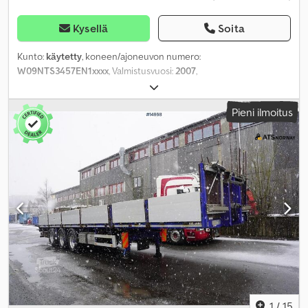
Kysellä
Soita
Kunto:
käytetty
, koneen/ajoneuvon numero:
W09NTS3457EN1xxxx
, Valmistusvuosi:
2007
,
Pieni ilmoitus
1
/
15