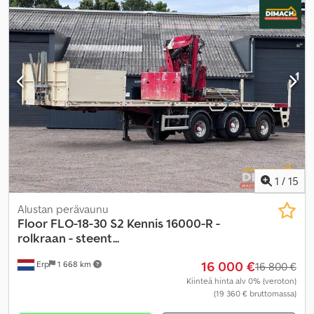
1
/
15
Alustan perävaunu
Floor
FLO-18-30 S2 Kennis 16000-R -
rolkraan - steent...
16 000 €
Erp
1 668 km
16 800 €
Kiinteä hinta alv 0% (veroton)
(19 360 € bruttomassa)