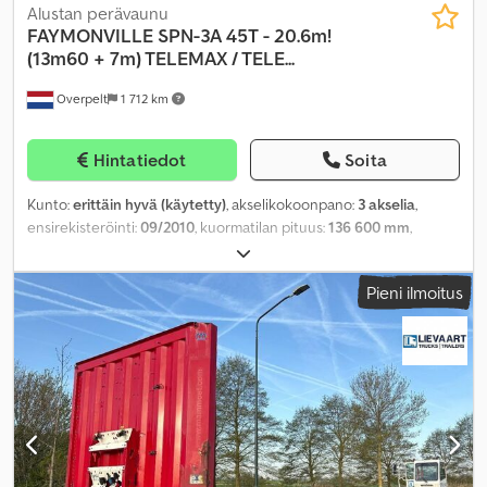
Alustan perävaunu
FAYMONVILLE
SPN-3A 45T - 20.6m!
(13m60 + 7m) TELEMAX / TELE...
Overpelt
1 712 km
Hintatiedot
Soita
Kunto:
erittäin hyvä (käytetty)
, akselikokoonpano:
3 akselia
,
ensirekisteröinti:
09/2010
, kuormatilan pituus:
136 600 mm
,
lastitilan leveys:
2 500 mm
, kokonaispituus:
206 600 mm
,
kokonaisleveys:
2 500 mm
, jousitus:
ilma
, renkaan koko:
385/65
Pieni ilmoitus
R22.5
, renkaiden kunto:
40 prosentti
, väri:
muu
, Valmistusvuosi:
2010
, Varusteet:
ABS
,