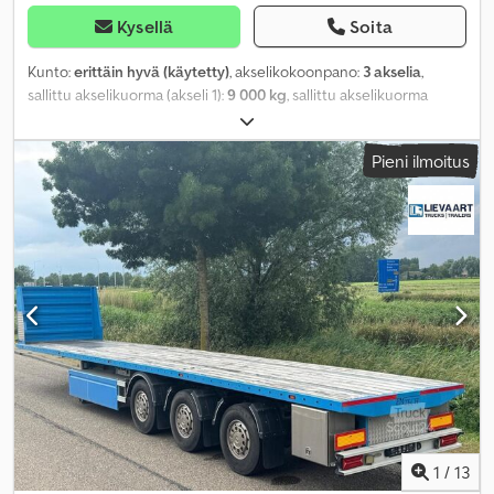
Kysellä
Soita
Kunto:
erittäin hyvä (käytetty)
, akselikokoonpano:
3 akselia
,
sallittu akselikuorma (akseli 1):
9 000 kg
, sallittu akselikuorma
(akseli 2):
9 000 kg
, sallittu akselikuorma (akseli 3):
9 000 kg
,
ensirekisteröinti:
04/2026
, kuormatilan pituus:
20 440 mm
,
Pieni ilmoitus
lastitilan leveys:
2 540 mm
, kuormatilan korkeus:
2 830 mm
,
kokonaisleveys:
2 540 mm
, väri:
punainen
, Valmistusvuosi:
2026
,
Varusteet:
ABS
,
1
/
13