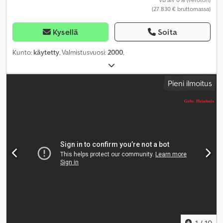
(27 830 € bruttomassa)
Kysellä
Soita
Kunto:
käytetty
, Valmistusvuosi:
2000
,
Pieni ilmoitus