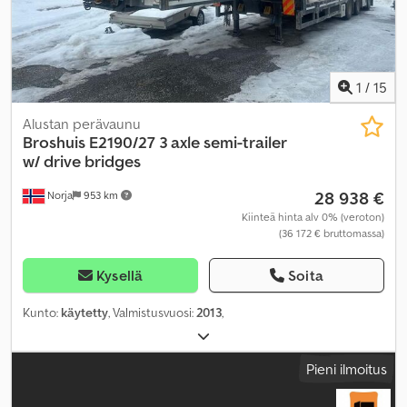
1
/
15
Alustan perävaunu
Broshuis
E2190/27 3 axle semi-trailer
w/ drive bridges
28 938 €
Norja
953 km
Kiinteä hinta alv 0% (veroton)
(36 172 € bruttomassa)
Kysellä
Soita
Kunto:
käytetty
, Valmistusvuosi:
2013
,
Pieni ilmoitus