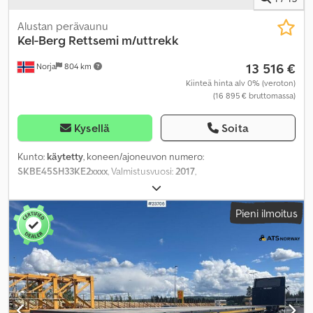
Alustan perävaunu
Kel-Berg
Rettsemi m/uttrekk
13 516 €
Norja
804 km
Kiinteä hinta alv 0% (veroton)
(16 895 € bruttomassa)
Kysellä
Soita
Kunto:
käytetty
, koneen/ajoneuvon numero:
SKBE45SH33KE2xxxx
, Valmistusvuosi:
2017
,
Pieni ilmoitus