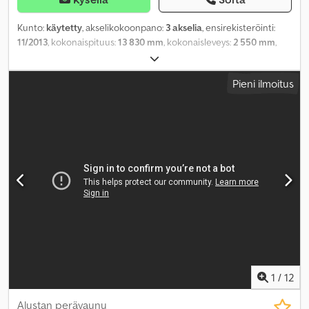
Kunto:
käytetty
, akselikokoonpano:
3 akselia
, ensirekisteröinti:
11/2013
, kokonaispituus:
13 830 mm
, kokonaisleveys:
2 550 mm
,
jousitus:
ilma
, Valmistusvuosi:
2013
,
Pieni ilmoitus
1
/
12
Alustan perävaunu