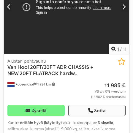
1
/
11
Alustan perävaunu
Van Hool
20FT/30FT ADR CHASSIS +
NEW 20FT FLATRACK hardw...
11 985 €
Roosendaal
1 724 km
VB alv 0% (veroton)
(14 502 € bruttomassa)
Kysellä
Soita
Kunto:
erittäin hyvä (käytetty)
, akselikokoonpano:
3 akselia
,
sallittu akselikuorma (akseli 1):
9 000 kg
, sallittu akselikuorma