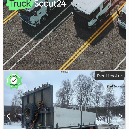
Ajoneuvo myytävänä?
Luo ilmoitus
Pieni ilmoitus