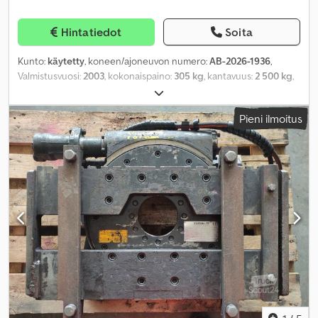
Hintatiedot
Soita
Kunto:
käytetty
, koneen/ajoneuvon numero:
AB-2026-1936
,
Valmistusvuosi:
2003
, kokonaispaino:
305 kg
, kantavuus:
2 500 kg
,
kuormapiste:
500 mm
, tuotteen leveys (max):
1 150 mm
,
työskentelyalue:
900 mm
,
Pieni ilmoitus