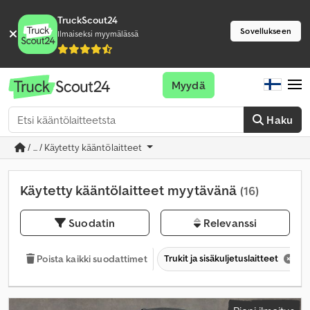
TruckScout24
Sovellukseen
Ilmaiseksi myymälässä
Myydä
Haku
/ ... / Käytetty kääntölaitteet
Käytetty kääntölaitteet myytävänä
(16)
Suodatin
Relevanssi
Trukit ja sisäkuljetuslaitteet
Poista kaikki suodattimet