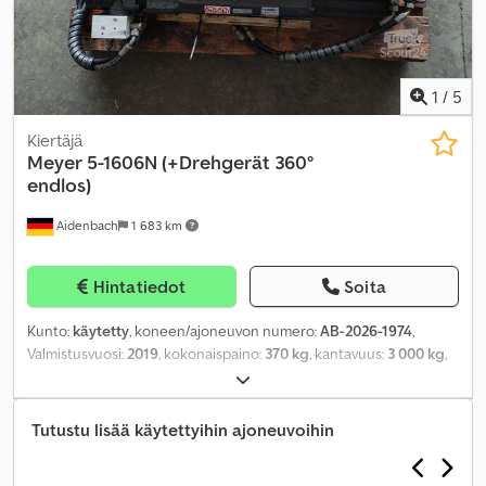
1
/
5
Kiertäjä
Meyer
5-1606N (+Drehgerät 360°
endlos)
Aidenbach
1 683 km
Hintatiedot
Soita
Kunto:
käytetty
, koneen/ajoneuvon numero:
AB-2026-1974
,
Valmistusvuosi:
2019
, kokonaispaino:
370 kg
, kantavuus:
3 000 kg
,
kuormapiste:
500 mm
, tuotteen leveys (max):
1 170 mm
,
Tutustu lisää käytettyihin ajoneuvoihin