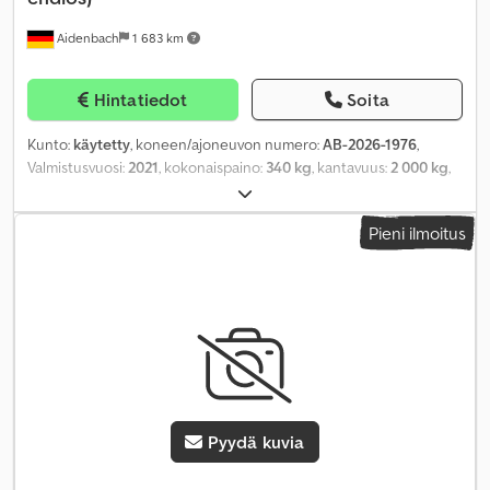
Aidenbach
1 683 km
Hintatiedot
Soita
Kunto:
käytetty
, koneen/ajoneuvon numero:
AB-2026-1976
,
Valmistusvuosi:
2021
, kokonaispaino:
340 kg
, kantavuus:
2 000 kg
,
kuormapiste:
500 mm
, tuotteen leveys (max):
970 mm
,
Pieni ilmoitus
Pyydä kuvia