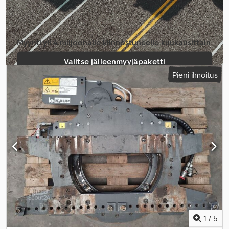
Myynti yli 4 miljoonalle kiinnostuneelle kuukausittain
Valitse jälleenmyyjäpaketti
Pieni ilmoitus
Luo yksittäinen ilmoitus
1
/
5