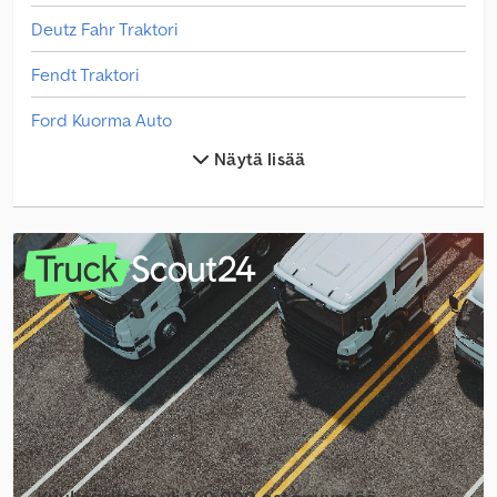
Deutz Fahr Traktori
Fendt Traktori
Ford Kuorma Auto
Näytä lisää
Jcb 535-95
Jcb Traktori
Kubota Traktori
Linde L 10
Linde L 12
Linde L 16
Linde V
Man Hinausauto