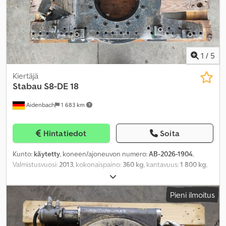
1
/
5
Kiertäjä
Stabau
S8-DE 18
Aidenbach
1 683 km
Hintatiedot
Soita
Kunto:
käytetty
, koneen/ajoneuvon numero:
AB-2026-1904
,
Valmistusvuosi:
2013
, kokonaispaino:
360 kg
, kantavuus:
1 800 kg
,
kuormapiste:
500 mm
, tuotteen leveys (max):
950 mm
,
työskentelyalue:
830 mm
,
Pieni ilmoitus