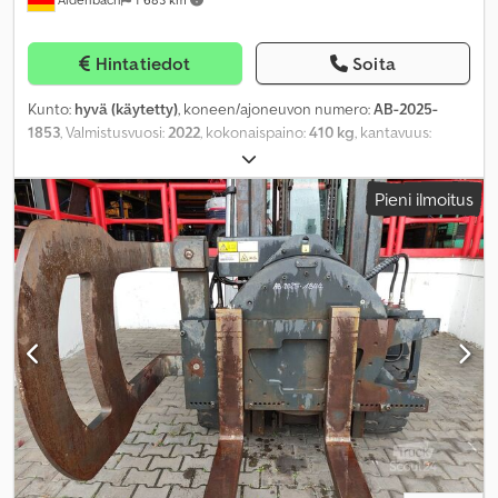
Hintatiedot
Soita
Kunto:
hyvä (käytetty)
, koneen/ajoneuvon numero:
AB-2025-
1853
, Valmistusvuosi:
2022
, kokonaispaino:
410 kg
, kantavuus:
1 800 kg
, haarukan pituus:
1 200 mm
, haarukan leveys:
120 mm
,
haarukan paksuus:
40 mm
, kuormapiste:
500 mm
,
Pieni ilmoitus