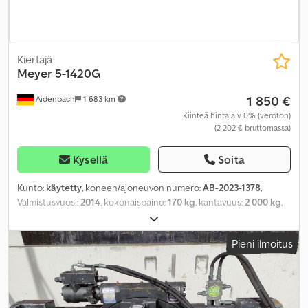
Kiertäjä
Meyer
5-1420G
1 850 €
Aidenbach
1 683 km
Kiinteä hinta alv 0% (veroton)
(2 202 € bruttomassa)
Kysellä
Soita
Kunto:
käytetty
, koneen/ajoneuvon numero:
AB-2023-1378
,
Valmistusvuosi:
2014
, kokonaispaino:
170 kg
, kantavuus:
2 000 kg
,
kuormapiste:
500 mm
, tuotteen leveys (max):
980 mm
,
Pieni ilmoitus