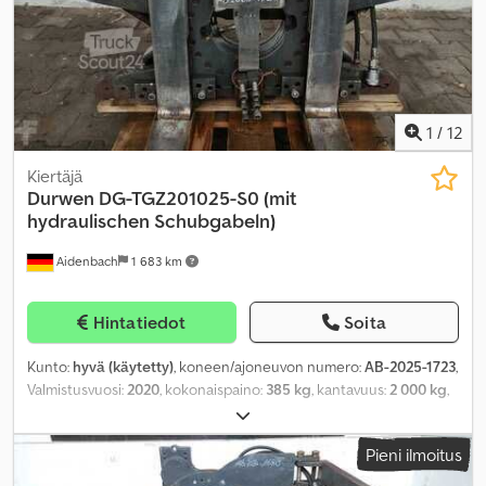
1
/
12
Kiertäjä
Durwen
DG-TGZ201025-S0 (mit
hydraulischen Schubgabeln)
Aidenbach
1 683 km
Hintatiedot
Soita
Kunto:
hyvä (käytetty)
, koneen/ajoneuvon numero:
AB-2025-1723
,
Valmistusvuosi:
2020
, kokonaispaino:
385 kg
, kantavuus:
2 000 kg
,
haarukan pituus:
1 700 mm
, haarukan leveys:
100 mm
, haarukan
paksuus:
45 mm
, kuormapiste:
500 mm
, tuotteen leveys (max):
Pieni ilmoitus
980 mm
, työskentelyalue:
860 mm
,