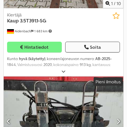
1
/
10
Kiertäjä
Kaup
3.5T391.1-SG
Aidenbach
1 683 km
Hintatiedot
Soita
Kunto:
hyvä (käytetty)
, koneen/ajoneuvon numero:
AB-2025-
1844
, Valmistusvuosi:
2020
, kokonaispaino:
913 kg
, kantavuus:
4 000 kg
, kuormapiste:
500 mm
, työskentelyalue:
1 080 mm
,
Pieni ilmoitus