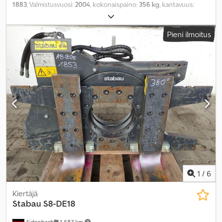
1883
, Valmistusvuosi:
2004
, kokonaispaino:
356 kg
, kantavuus:
2 500 kg
, kuormapiste:
500 mm
, tuotteen leveys (max):
1 040 mm
,
työskentelyalue:
860 mm
,
Pieni ilmoitus
1
/
6
Kiertäjä
Stabau
S8-DE18
Aidenbach
1 683 km