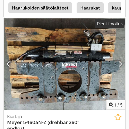
Haarukoiden säätölaitteet
Haarukat
Kaup 4T
Pieni ilmoitus
1
/
5
Kiertäjä
Meyer
5-1604N-Z (drehbar 360°
endlos)