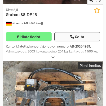
1
/
5
Kiertäjä
Stabau
S8-DE 15
Aidenbach
1 683 km
Hintatiedot
Soita
Kunto:
käytetty
, koneen/ajoneuvon numero:
AB-2026-1939
,
Valmistusvuosi:
2003
, kokonaispaino:
204 kg
, kantavuus:
1 500 kg
,
kuormapiste:
500 mm
, tuotteen leveys (max):
800 mm
,
työskentelyalue:
615 mm
,
Pieni ilmoitus