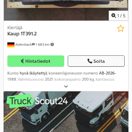
1
/
5
Kiertäjä
Kaup
1T391.2
Aidenbach
1 683 km
Hintatiedot
Soita
Kunto:
hyvä (käytetty)
, koneen/ajoneuvon numero:
AB-2026-
1988
, Valmistusvuosi:
2021
, kokonaispaino:
200 kg
, kantavuus:
1 800 kg
, kuormapiste:
500 mm
, tuotteen leveys (max):
890 mm
,
työskentelyalue:
670 mm
,