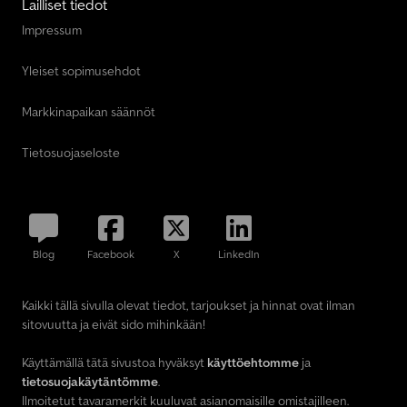
Lailliset tiedot
Impressum
Yleiset sopimusehdot
Markkinapaikan säännöt
Tietosuojaseloste
Blog
Facebook
X
LinkedIn
Kaikki tällä sivulla olevat tiedot, tarjoukset ja hinnat ovat ilman
sitovuutta ja eivät sido mihinkään!
Käyttämällä tätä sivustoa hyväksyt
käyttöehtomme
ja
tietosuojakäytäntömme
.
Ilmoitetut tavaramerkit kuuluvat asianomaisille omistajilleen.