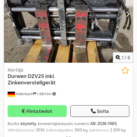
1
/
6
Kiertäjä
Durwen
DZV25 inkl.
Zinkenverstellgerät
Aidenbach
1 683 km
Hintatiedot
Soita
Kunto:
käytetty
, koneen/ajoneuvon numero:
AB-2026-1965
,
Valmistusvuosi:
2016
, kokonaispaino:
560 kg
, kantavuus:
2 200 kg
,
haarukan pituus:
1 600 mm
, haarukan leveys:
120 mm
, haarukan