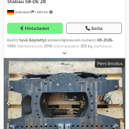
Stabau
58-DE 28
Aidenbach
1 683 km
Hintatiedot
Soita
Kunto:
hyvä (käytetty)
, koneen/ajoneuvon numero:
AB-2026-
1985
, Valmistusvuosi:
2018
, kokonaispaino:
355 kg
, kantavuus:
2 800 kg
, kuormapiste:
500 mm
, tuotteen leveys (max):
1 150 mm
,
työskentelyalue:
920 mm
,
Pieni ilmoitus