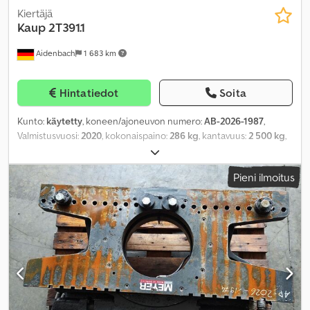
Kiertäjä
Kaup
2T391.1
Aidenbach
1 683 km
Hintatiedot
Soita
Kunto:
käytetty
, koneen/ajoneuvon numero:
AB-2026-1987
,
Valmistusvuosi:
2020
, kokonaispaino:
286 kg
, kantavuus:
2 500 kg
,
kuormapiste:
500 mm
, tuotteen leveys (max):
1 040 mm
,
työskentelyalue:
820 mm
,
Pieni ilmoitus