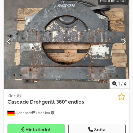
Pieni ilmoitus
1
/
4
Kiertäjä
Cascade
Drehgerät 360° endlos
Aidenbach
1 683 km
Hintatiedot
Soita