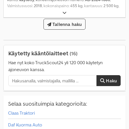
Valmistusvuosi:
2018
, kokonaispaino:
455 kg
, kantavuus:
2 500 kg
,
haarukan pituus:
1 200 mm
, haarukan leveys:
150 mm
, haarukan
paksuus:
50 mm
, kuormapiste:
500 mm
, tuotteen leveys (max):
1 030 mm
,
Tallenna haku
Käytetty kääntölaitteet
(16)
Hae nyt koko TruckScout24 yli 120 000 käytetyn
ajoneuvon kanssa.
Haku
Selaa suosituimpia kategorioita:
Claas Traktori
Daf Kuorma Auto