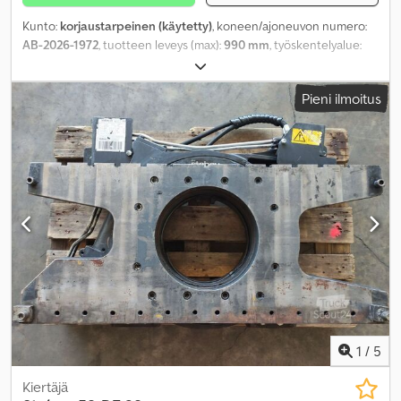
Kunto:
korjaustarpeinen (käytetty)
, koneen/ajoneuvon numero:
AB-2026-1972
, tuotteen leveys (max):
990 mm
, työskentelyalue:
815 mm
,
Pieni ilmoitus
1
/
5
Kiertäjä