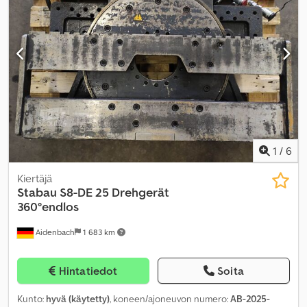
1
/
6
Kiertäjä
Stabau
S8-DE 25 Drehgerät
360°endlos
Aidenbach
1 683 km
Hintatiedot
Soita
Kunto:
hyvä (käytetty)
, koneen/ajoneuvon numero:
AB-2025-