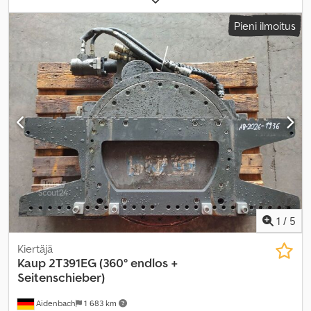
paksuus:
40 mm
, kuormapiste:
500 mm
, tuotteen leveys (max):
Pieni ilmoitus
1 150 mm
, työskentelyalue:
930 mm
,
1
/
5
Kiertäjä
Kaup
2T391EG (360° endlos +
Seitenschieber)
Aidenbach
1 683 km