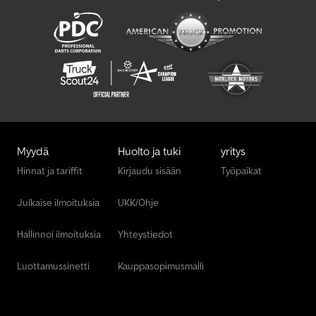
Volvo Kuorma Auto
Myydä
Huolto ja tuki
yritys
Hinnat ja tariffit
Kirjaudu sisään
Työpaikat
Julkaise ilmoituksia
UKK/Ohje
Hallinnoi ilmoituksia
Yhteystiedot
Luottamussinetti
Kauppasopimusmalli