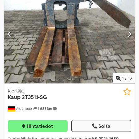
1
/
12
Kiertäjä
Kaup
2T351.1-SG
Aidenbach
1 683 km
Hintatiedot
Soita
Kunto:
käytetty
, koneen/ajoneuvon numero:
AB-2024-1680
,