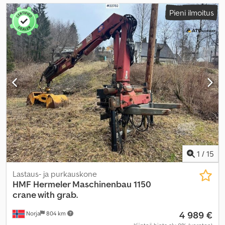
Pieni ilmoitus
1
/
15
Lastaus- ja purkauskone
HMF Hermeler Maschinenbau
1150
crane with grab.
4 989 €
Norja
804 km