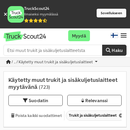
TruckScout24
Sovellukseen
Ilmaiseksi myymälässä
Myydä
Haku
/ ... / Käytetty muut trukit ja sisäkuljetuslaitteet
Käytetty muut trukit ja sisäkuljetuslaitteet
myytävänä
(723)
Suodatin
Relevanssi
Trukit ja sisäkuljetuslaitteet
Poista kaikki suodattimet