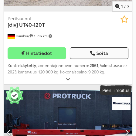
1
/
3
Perävaunut
[div]
UT40-120T
Hamburg
1 316 km
Hintatiedot
Soita
Kunto:
käytetty
, koneen/ajoneuvon numero:
2661
, Valmistusvuosi:
2023
, kantavuus:
120 000 kg
, kokonaispaino:
9 200 kg
,
Pieni ilmoitus