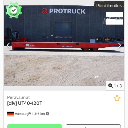
Pieni ilmoitus
1
/
3
Perävaunut
[div]
UT40-120T
Hamburg
1 316 km