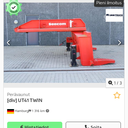
Pieni ilmoitus
1
/
3
Perävaunut
[div]
UT41 TWIN
Hamburg
1 316 km
Hintatiedot
Soita