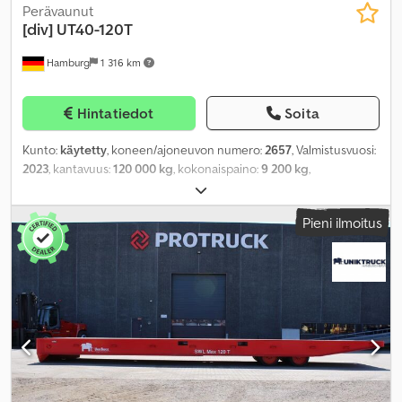
Perävaunut
[div]
UT40-120T
Hamburg
1 316 km
Hintatiedot
Soita
Kunto:
käytetty
, koneen/ajoneuvon numero:
2657
, Valmistusvuosi:
2023
, kantavuus:
120 000 kg
, kokonaispaino:
9 200 kg
,
Pieni ilmoitus