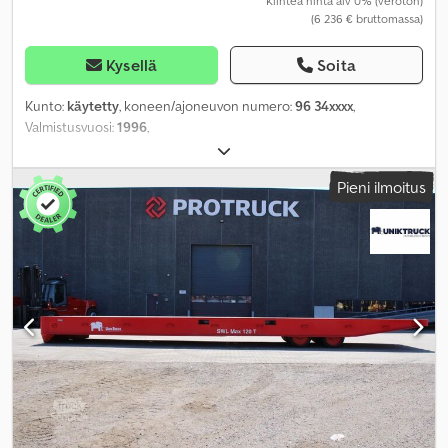
Kiinteä hinta alv 0% (veroton)
(6 236 € bruttomassa)
Kysellä
Soita
Kunto:
käytetty
, koneen/ajoneuvon numero:
96 34xxxx
,
Valmistusvuosi:
1996
,
Pieni ilmoitus