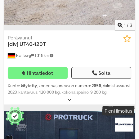
1
/
3
Perävaunut
[div]
UT40-120T
Hamburg
1 316 km
Hintatiedot
Soita
Kunto:
käytetty
, koneen/ajoneuvon numero:
2656
, Valmistusvuosi:
2023
, kantavuus:
120 000 kg
, kokonaispaino:
9 200 kg
,
Pieni ilmoitus