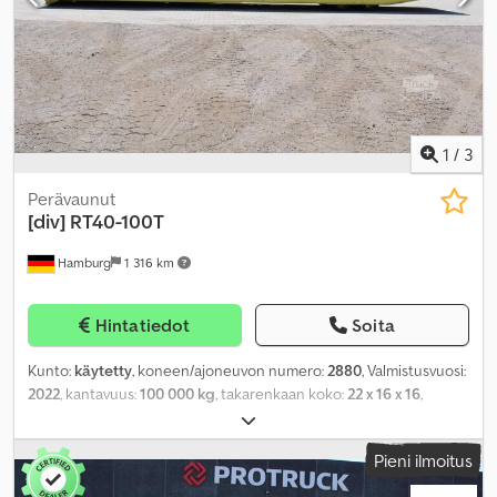
1
/
3
Perävaunut
[div]
RT40-100T
Hamburg
1 316 km
Hintatiedot
Soita
Kunto:
käytetty
, koneen/ajoneuvon numero:
2880
, Valmistusvuosi:
2022
, kantavuus:
100 000 kg
, takarenkaan koko:
22 x 16 x 16
,
kokonaispaino:
8 000 kg
,
Pieni ilmoitus