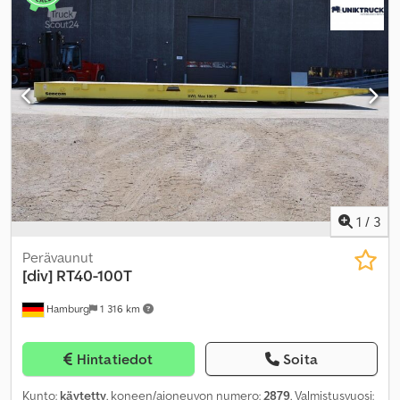
1
/
3
Perävaunut
[div]
RT40-100T
Hamburg
1 316 km
Hintatiedot
Soita
Kunto:
käytetty
, koneen/ajoneuvon numero:
2879
, Valmistusvuosi: