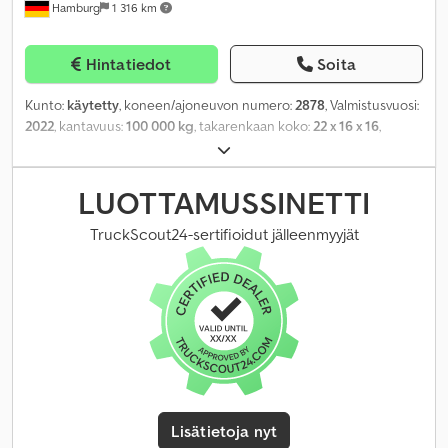
Hamburg
1 316 km
Hintatiedot
Soita
Kunto:
käytetty
, koneen/ajoneuvon numero:
2878
, Valmistusvuosi:
2022
, kantavuus:
100 000 kg
, takarenkaan koko:
22 x 16 x 16
,
kokonaispaino:
8 000 kg
,
LUOTTAMUSSINETTI
TruckScout24-sertifioidut jälleenmyyjät
Lisätietoja nyt