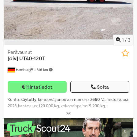
1
/
3
Perävaunut
[div]
UT40-120T
Hamburg
1 316 km
Hintatiedot
Soita
Kunto:
käytetty
, koneen/ajoneuvon numero:
2660
, Valmistusvuosi:
2023
, kantavuus:
120 000 kg
, kokonaispaino:
9 200 kg
,