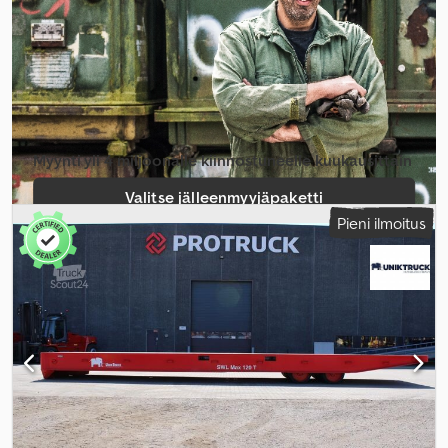
Myynti yli 4 miljoonalle kiinnostuneelle kuukausittain
Valitse jälleenmyyjäpaketti
Pieni ilmoitus
Luo yksittäinen ilmoitus