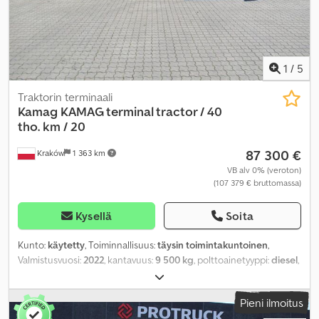
1
/
5
Traktorin terminaali
Kamag
KAMAG terminal tractor / 40
tho. km / 20
87 300 €
Kraków
1 363 km
VB alv 0% (veroton)
(107 379 € bruttomassa)
Kysellä
Soita
Kunto:
käytetty
, Toiminnallisuus:
täysin toimintakuntoinen
,
Valmistusvuosi:
2022
, kantavuus:
9 500 kg
, polttoainetyyppi:
diesel
,
teho:
114 kW (155,00 hv)
, vaihteistotyyppi:
automaattinen
,
kokonaispaino:
18 000 kg
, omamassa:
8 500 kg
, kokonaiskorkeus:
Pieni ilmoitus
2 300 mm
, kokonaisleveys:
2 550 mm
, väri:
valkoinen
, Varusteet: