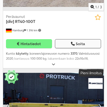
1
/
3
Perävaunut
[div]
RT40-100T
Hamburg
1 316 km
Hintatiedot
Soita
Kunto:
käytetty
, koneen/ajoneuvon numero:
3370
, Valmistusvuosi:
2020
, kantavuus:
100 000 kg
, takarenkaan koko:
22x16x16
,
kokonaispaino:
8 000 kg
,
Pieni ilmoitus