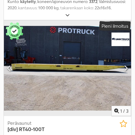
Kunto:
käytetty
, koneen/ajoneuvon numero:
3372
, Valmistusvuosi:
2020
, kantavuus:
100 000 kg
, takarenkaan koko:
22x16x16
,
kokonaispaino:
8 000 kg
,
Pieni ilmoitus
1
/
3
Perävaunut
[div]
RT40-100T