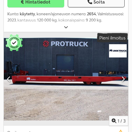
Hintatiedot
Soita
Kunto:
käytetty
, koneen/ajoneuvon numero:
2654
, Valmistusvuosi:
2023
, kantavuus:
120 000 kg
, kokonaispaino:
9 200 kg
,
Pieni ilmoitus
1
/
3