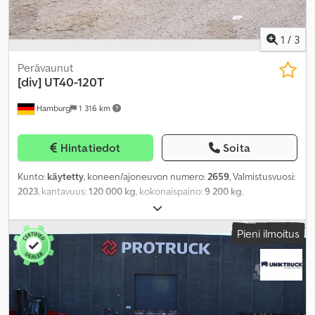
1
/
3
Perävaunut
[div]
UT40-120T
Hamburg
1 316 km
Hintatiedot
Soita
Kunto:
käytetty
, koneen/ajoneuvon numero:
2659
, Valmistusvuosi:
2023
, kantavuus:
120 000 kg
, kokonaispaino:
9 200 kg
,
Pieni ilmoitus