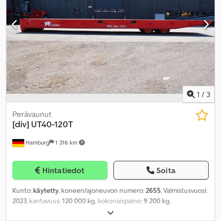
1
/
3
Perävaunut
[div]
UT40-120T
Hamburg
1 316 km
Hintatiedot
Soita
Kunto:
käytetty
, koneen/ajoneuvon numero:
2655
, Valmistusvuosi:
2023
, kantavuus:
120 000 kg
, kokonaispaino:
9 200 kg
,