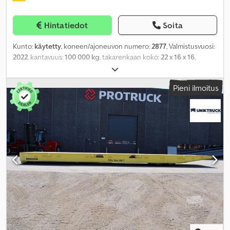
Hintatiedot
Soita
Kunto:
käytetty
, koneen/ajoneuvon numero:
2877
, Valmistusvuosi:
2022
, kantavuus:
100 000 kg
, takarenkaan koko:
22 x 16 x 16
,
kokonaispaino:
8 000 kg
,
Pieni ilmoitus