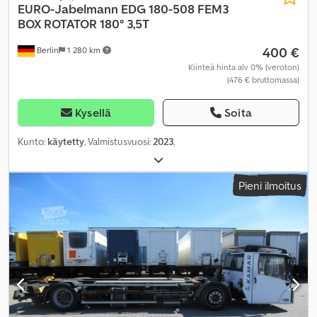
EURO-Jabelmann
EDG 180-508 FEM3
BOX ROTATOR 180° 3,5T
400 €
Berlin
1 280 km
Kiinteä hinta alv 0% (veroton)
(476 € bruttomassa)
Kysellä
Soita
Kunto:
käytetty
, Valmistusvuosi:
2023
,
Pieni ilmoitus