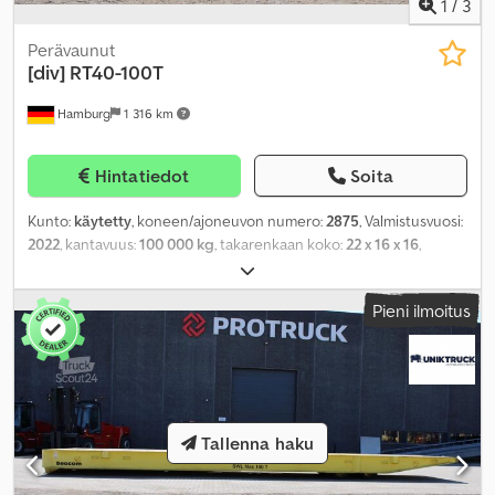
1
/
3
Perävaunut
[div]
RT40-100T
Hamburg
1 316 km
Hintatiedot
Soita
Kunto:
käytetty
, koneen/ajoneuvon numero:
2875
, Valmistusvuosi:
2022
, kantavuus:
100 000 kg
, takarenkaan koko:
22 x 16 x 16
,
kokonaispaino:
8 000 kg
,
Pieni ilmoitus
Tallenna haku