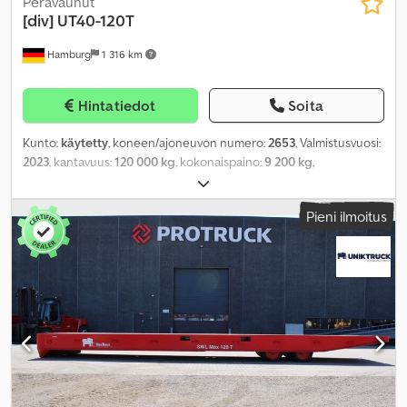
Perävaunut
[div]
UT40-120T
Hamburg
1 316 km
Hintatiedot
Soita
Kunto:
käytetty
, koneen/ajoneuvon numero:
2653
, Valmistusvuosi:
2023
, kantavuus:
120 000 kg
, kokonaispaino:
9 200 kg
,
Pieni ilmoitus