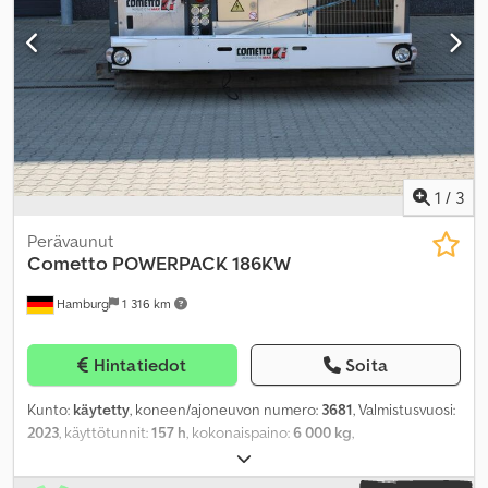
1
/
3
Perävaunut
Cometto
POWERPACK 186KW
Hamburg
1 316 km
Hintatiedot
Soita
Kunto:
käytetty
, koneen/ajoneuvon numero:
3681
, Valmistusvuosi:
2023
, käyttötunnit:
157 h
, kokonaispaino:
6 000 kg
,