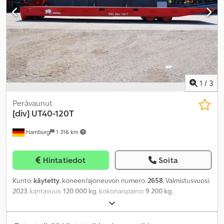
1
/
3
Perävaunut
[div]
UT40-120T
Hamburg
1 316 km
Hintatiedot
Soita
Kunto:
käytetty
, koneen/ajoneuvon numero:
2658
, Valmistusvuosi:
2023
, kantavuus:
120 000 kg
, kokonaispaino:
9 200 kg
,