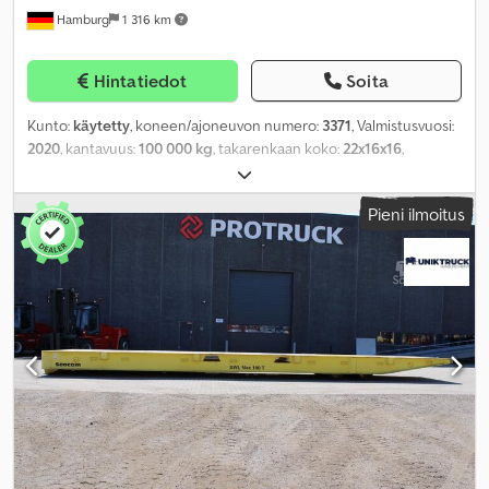
Hamburg
1 316 km
Hintatiedot
Soita
Kunto:
käytetty
, koneen/ajoneuvon numero:
3371
, Valmistusvuosi:
2020
, kantavuus:
100 000 kg
, takarenkaan koko:
22x16x16
,
kokonaispaino:
7 800 kg
,
Pieni ilmoitus