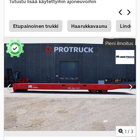
Tutustu lisää käytettyihin ajoneuvoihin
o
Etupainoinen trukki
Haarukkavaunu
Linde H
Pieni ilmoitus
1
/
3