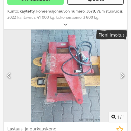
Kunto:
käytetty
, koneen/ajoneuvon numero:
3679
, Valmistusvuosi:
2022
, kantavuus:
41 000 kg
, kokonaispaino:
3 600 kg
,
Pieni ilmoitus
1
/
1
Lastaus- ja purkauskone