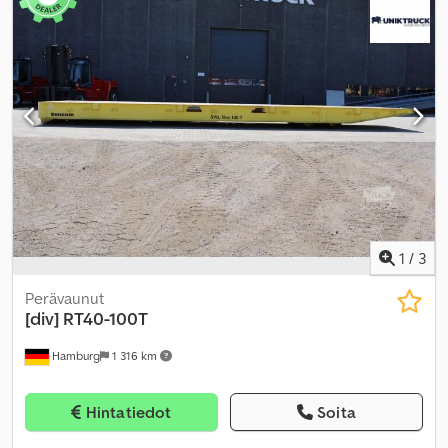
hytti, ilmastointi
,
1
/
3
Perävaunut
[div]
RT40-100T
Hamburg
1 316 km
Hintatiedot
Soita