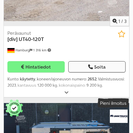
1
/
3
Perävaunut
[div]
UT40-120T
Hamburg
1 316 km
Hintatiedot
Soita
Kunto:
käytetty
, koneen/ajoneuvon numero:
2652
, Valmistusvuosi:
2023
, kantavuus:
120 000 kg
, kokonaispaino:
9 200 kg
,
Pieni ilmoitus