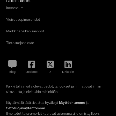
Lailliset tiedot
Impressum
Yleiset sopimusehdot
Markkinapaikan säännöt
Tietosuojaseloste
Blog
Facebook
X
LinkedIn
Kaikki tällä sivulla olevat tiedot, tarjoukset ja hinnat ovat ilman
sitovuutta ja eivät sido mihinkään!
Käyttämällä tätä sivustoa hyväksyt
käyttöehtomme
ja
tietosuojakäytäntömme
.
Ilmoitetut tavaramerkit kuuluvat asianomaisille omistajilleen.