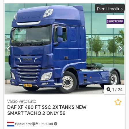
18 000 kg
, akselikokoonpano:
4x2
, polttoaine:
diesel
, väri:
vihreä
,
Pieni ilmoitus
päästöluokka:
Euro 6
, jousitus:
teräs-ilma
, Valmistusvuosi:
2013
,
Varusteet:
ABS, ajoneuvotietokone, alhainen melutaso,
ilmastointi, lisäajovalot, navigointijärjestelmä, noesuodatin,
pysäköintilämmitin, spoileri, tasauspyörästön lukko, turvatyyny,
vakionopeudensäädin
,
1
/
24
Vakio vetoauto
DAF
XF 480 FT SSC 2X TANKS NEW
SMART TACHO 2 ONLY 56
Honselersdijk
1 696 km