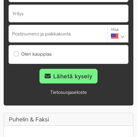
Yritys
Maa
Postinumero ja paikkakunta
Olen kauppias
Lähetä kysely
Tietosuojaseloste
Puhelin & Faksi