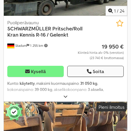
1
/
24
Puoliperävaunu
SCHWARZMÜLLER
Pritsche/Roll
Kran Kennis R-16 / Gelenkt
19 950 €
Stadum
1 255 km
Kiinteä hinta alv 0% (veroton)
(23 740 € bruttomassa)
Kysellä
Soita
Kunto:
käytetty
, maksimi kuormauspaino:
31 050 kg
,
kokonaispaino:
39 000 kg
, akselikokoonpano:
3 akselia
,
ensirekisteröinti:
02/2009
, kuormatilan pituus:
13 500 mm
,
lastitilan leveys:
2 480 mm
, kuormatilan korkeus:
1 000 mm
,
Pieni ilmoitus
Valmistusvuosi:
2009
,