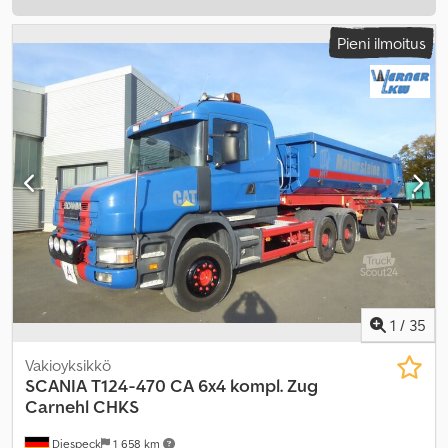
Pieni ilmoitus
1
/
35
Vakioyksikkö
SCANIA
T124-470 CA 6x4 kompl. Zug
Carnehl CHKS
Diespeck
1 658 km