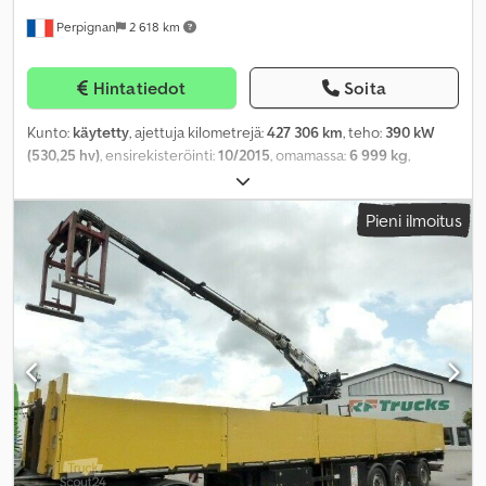
Perpignan
2 618 km
Hintatiedot
Soita
Kunto:
käytetty
, ajettuja kilometrejä:
427 306 km
, teho:
390 kW
(530,25 hv)
, ensirekisteröinti:
10/2015
, omamassa:
6 999 kg
,
maksimi kuormauspaino:
12 001 kg
, kokonaispaino:
19 000 kg
,
renkaan koko:
-
, akselikokoonpano:
4x2
, akseliväli:
3 700 mm
, jarrut:
Pieni ilmoitus
moottorijarrutus
, ohjaamo:
makuuhytti
, vaihteistotyyppi:
automaattinen
, päästöluokka:
Euro 6
, jousitus:
ilma
,
Valmistusvuosi:
2015
, Varusteet:
ABS, ajoneuvotietokone,
ilmastointi, turvatyyny
,