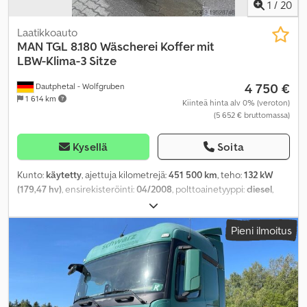
1
/
20
Laatikkoauto
MAN
TGL 8.180 Wäscherei Koffer mit
LBW-Klima-3 Sitze
4 750 €
Dautphetal - Wolfgruben
1 614 km
Kiinteä hinta alv 0% (veroton)
(5 652 € bruttomassa)
Kysellä
Soita
Kunto:
käytetty
, ajettuja kilometrejä:
451 500 km
, teho:
132 kW
(179,47 hv)
, ensirekisteröinti:
04/2008
, polttoainetyyppi:
diesel
,
kokonaispaino:
7 490 kg
, väri:
valkoinen
, vaihteistotyyppi:
mekaaninen
, päästöluokka:
Euro 4
, istuimien määrä:
3
,
Pieni ilmoitus
kokonaispituus:
7 550 mm
, kokonaisleveys:
2 450 mm
,
kokonaiskorkeus:
3 250 mm
, kuormatilan pituus:
5 500 mm
,
lastitilan leveys:
2 300 mm
, kuormatilan korkeus:
2 050 mm
,
Varusteet:
ABS, ilmastointi, pysäköintilämmitin, takalaitanostin
,