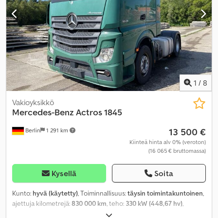
1
/
8
Vakioyksikkö
Mercedes-Benz
Actros 1845
13 500 €
Berlin
1 291 km
Kiinteä hinta alv 0% (veroton)
(16 065 € bruttomassa)
Kysellä
Soita
Kunto:
hyvä (käytetty)
, Toiminnallisuus:
täysin toimintakuntoinen
,
ajettuja kilometrejä:
830 000 km
, teho:
330 kW (448,67 hv)
,
ensirekisteröinti:
12/2013
, polttoainetyyppi:
diesel
, kokonaispaino: