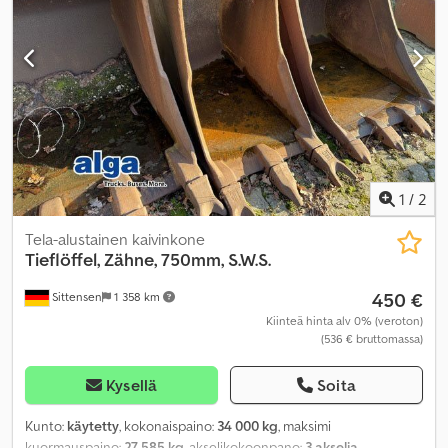
1
/
2
Tela-alustainen kaivinkone
Tieflöffel, Zähne, 750mm, S.W.S.
450 €
Sittensen
1 358 km
Kiinteä hinta alv 0% (veroton)
(536 € bruttomassa)
Kysellä
Soita
Kunto:
käytetty
, kokonaispaino:
34 000 kg
, maksimi
kuormauspaino:
27 585 kg
, akselikokoonpano:
3 akselia
,