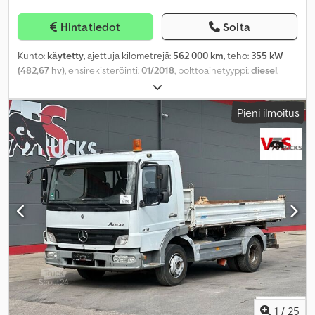
Hintatiedot
Soita
Kunto:
käytetty
, ajettuja kilometrejä:
562 000 km
, teho:
355 kW
(482,67 hv)
, ensirekisteröinti:
01/2018
, polttoainetyyppi:
diesel
,
kokonaispaino:
20 500 kg
, akselikokoonpano:
2 akselia
, seuraava
tarkastus (TÜV):
01/2027
, väri:
sininen
, vaihteistotyyppi:
Pieni ilmoitus
automaattinen
, päästöluokka:
Euro 6
, Valmistusvuosi:
2018
,
Varusteet:
ABS, elektroninen ajonvakautusjärjestelmä (ESP),
ilmastointi, noesuodatin
,
1
/
25