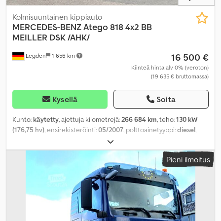
Kolmisuuntainen kippiauto
MERCEDES-BENZ
Atego 818 4x2 BB
MEILLER DSK /AHK/
16 500 €
Legden
1 656 km
Kiinteä hinta alv 0% (veroton)
(19 635 € bruttomassa)
Kysellä
Soita
Kunto:
käytetty
, ajettuja kilometrejä:
266 684 km
, teho:
130 kW
(176,75 hv)
, ensirekisteröinti:
05/2007
, polttoainetyyppi:
diesel
,
kokonaispaino:
7 490 kg
, akselikokoonpano:
2 akselia
, seuraava
tarkastus (TÜV):
02/2026
, väri:
valkoinen
, vaihteistotyyppi:
Pieni ilmoitus
mekaaninen
, päästöluokka:
Euro 4
, kokonaispituus:
5 950 mm
,
kokonaisleveys:
2 460 mm
, kokonaiskorkeus:
2 535 mm
,
kuormatilan pituus:
4 033 mm
, lastitilan leveys:
2 315 mm
,
kuormatilan korkeus:
402 mm
, Valmistusvuosi:
2007
, Varusteet:
ABS
,