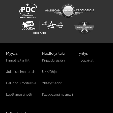
Myydä
Huolto ja tuki
yritys
Hinnat ja tariffit
Kirjaudu sisään
Työpaikat
Julkaise ilmoituksia
UKK/Ohje
Hallinnoi ilmoituksia
Yhteystiedot
Luottamussinetti
Kauppasopimusmalli