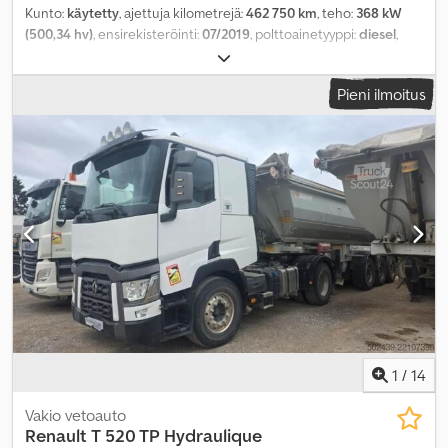
Kunto:
käytetty
, ajettuja kilometrejä:
462 750 km
, teho:
368 kW
(500,34 hv)
, ensirekisteröinti:
07/2019
, polttoainetyyppi:
diesel
,
omamassa:
8 131 kg
, kokonaispaino:
18 000 kg
, renkaan koko:
385/65 R22,5 - 315/80 R22,5
, akselikokoonpano:
4x4
, akseliväli:
Pieni ilmoitus
3 600 mm
, väri:
hopea
, vaihteistotyyppi:
automaattinen
,
päästöluokka:
Euro 6
, Varusteet:
ABS, ajoneuvotietokone,
alhainen melutaso, ilmastointi, lisäajovalot, luistonesto,
navigointijärjestelmä, pysäköintilämmitin, tasauspyörästön
lukko, vakionopeudensäädin
,
1
/
14
Vakio vetoauto
Renault
T 520 TP Hydraulique