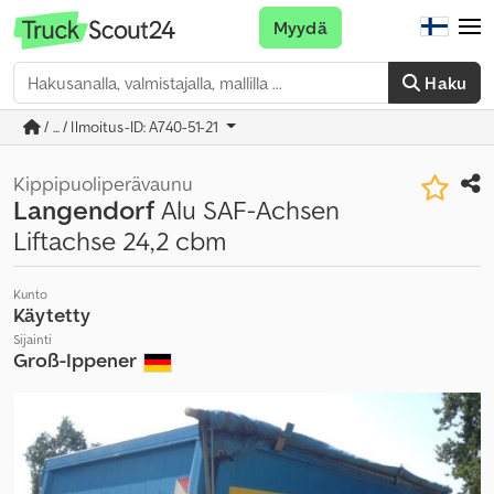
Myydä
Haku
/ ... / Ilmoitus-ID: A740-51-21
Kippipuoliperävaunu
Langendorf
Alu SAF-Achsen
Liftachse 24,2 cbm
Kunto
Käytetty
Sijainti
Groß-Ippener