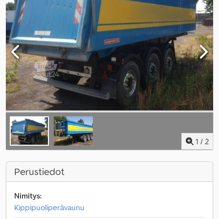
1
/
2
Perustiedot
Nimitys:
Kippipuoliperävaunu