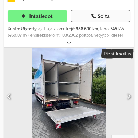
Hintatiedot
Soita
Kunto:
käytetty
, ajettuja kilometrejä:
986 600 km
, teho:
345 kW
(469,07 hv)
, ensirekisteröinti:
03/2002
, polttoainetyyppi:
diesel
,
omamassa:
10 000 kg
, kokonaispaino:
26 000 kg
, renkaan koko:
385/65 R22,5 - 315/80 R22,5
, akselikokoonpano:
6x4
, akseliväli:
Pieni ilmoitus
3 900 mm
, jarrut:
retarderi
, väri:
sininen
, vaihteistotyyppi:
mekaaninen
, päästöluokka:
Euro 3
, jousitus:
teräs
, Varusteet:
ABS,
ajoneuvotietokone, alhainen melutaso, ilmastointi, lisäajovalot,
luistonesto, pysäköintilämmitin, tasauspyörästön lukko
,