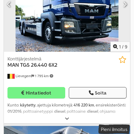
1
/
9
Konttijärjestelmä
MAN
TGS 26.440 6X2
Lievegem
1 795 km
Hintatiedot
Soita
Kunto:
käytetty
, ajettuja kilometrejä:
416 220 km
, ensirekisteröinti:
01/2016
, polttoainetyyppi:
diesel
, polttoaine:
diesel
, ohjaamo:
makuuhytti
, päästöluokka:
Euro 6
, Valmistusvuosi:
2016
,
Pieni ilmoitus