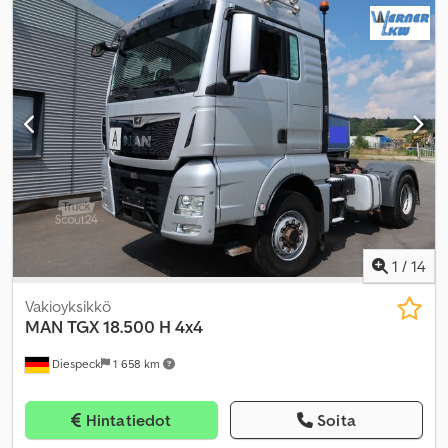
1
/
14
Vakioyksikkö
MAN
TGX 18.500 H 4x4
Diespeck
1 658 km
Hintatiedot
Soita