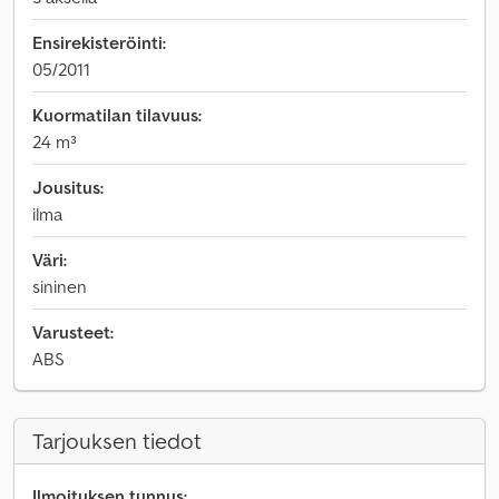
Ensirekisteröinti:
05/2011
Kuormatilan tilavuus:
24 m³
Jousitus:
ilma
Väri:
sininen
Varusteet:
ABS
Tarjouksen tiedot
Ilmoituksen tunnus: