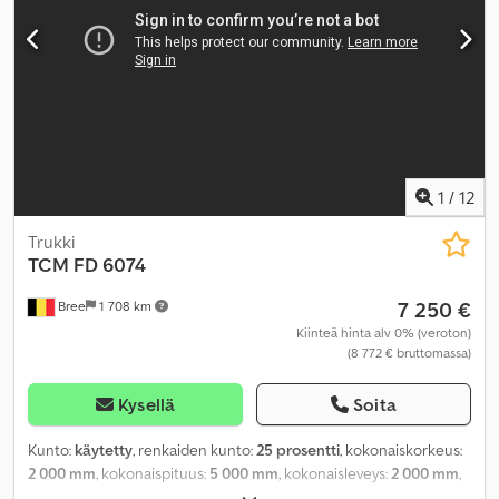
1
/
12
Trukki
TCM
FD 6074
7 250 €
Bree
1 708 km
Kiinteä hinta alv 0% (veroton)
(8 772 € bruttomassa)
Kysellä
Soita
Kunto:
käytetty
, renkaiden kunto:
25 prosentti
, kokonaiskorkeus:
2 000 mm
, kokonaispituus:
5 000 mm
, kokonaisleveys:
2 000 mm
,