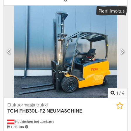
Pieni ilmoitus
1
/
4
Etukuormaaja trukki
TCM
FHB30L-F2 NEUMASCHINE
Neukirchen bei Lambach
1 710 km