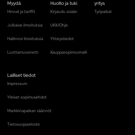
Myydä
Huolto ja tuki
yritys
Hinnat ja tariffit
Kirjaudu sisään
Työpaikat
Julkaise ilmoituksia
UKK/Ohje
Hallinnoi ilmoituksia
Yhteystiedot
Luottamussinetti
Kauppasopimusmalli
Lailliset tiedot
Impressum
Yleiset sopimusehdot
Markkinapaikan säännöt
Tietosuojaseloste