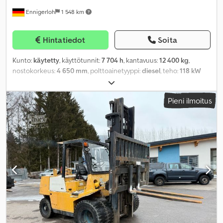
Ennigerloh
1 548 km
Hintatiedot
Soita
Kunto:
käytetty
, käyttötunnit:
7 704 h
, kantavuus:
12 400 kg
,
nostokorkeus:
4 650 mm
, polttoainetyyppi:
diesel
, teho:
118 kW
(160,44 hv)
, vaihteistotyyppi:
automaattinen
, eturenkaan koko:
10x20
, takarenkaan koko:
10x20
, omamassa:
17 040 kg
, väri:
Pieni ilmoitus
keltainen
, ajettuja kilometrejä:
7 704 km
, ensirekisteröinti:
06/2000
, akselikokoonpano:
4x2
, jousitus:
muu
, renkaan koko:
10x20
, istuimien määrä:
1
, ohjaamo:
muu
, käyttöpaino:
17 040 kg
,
työleveys:
2 150 mm
, päästöluokka:
ei mikään
, polttoaine:
diesel
,
Varusteet:
hytti, paineilmajarru, pääharja
,