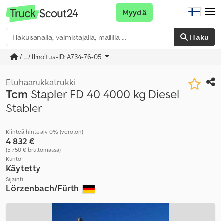
Myydä
Haku
/ ... / Ilmoitus-ID: A734-76-05
Etuhaarukkatrukki
Tcm
Stapler FD 40 4000 kg Diesel
Stabler
Kiinteä hinta alv 0% (veroton)
4 832 €
(5 750 € bruttomassa)
Kunto
Käytetty
Sijainti
Lörzenbach/Fürth