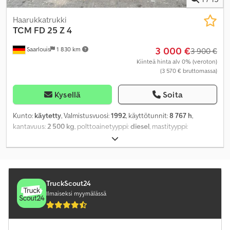
Haarukkatrukki
TCM
FD 25 Z 4
3 000 €
Saarlouis
1 830 km
3 900 €
Kiinteä hinta alv 0% (veroton)
(3 570 € bruttomassa)
Kysellä
Soita
Kunto:
käytetty
, Valmistusvuosi:
1992
, käyttötunnit:
8 767 h
,
kantavuus:
2 500 kg
, polttoainetyyppi:
diesel
, mastityyppi:
dupleksi
, moottorivalmistaja:
Isuzu
, väri:
keltainen
,
TruckScout24
Ilmaiseksi myymälässä