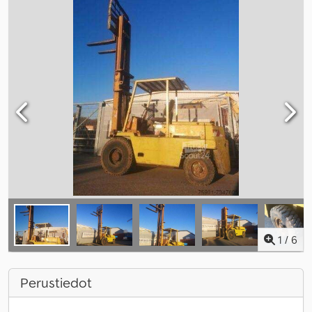
1
/
6
Perustiedot