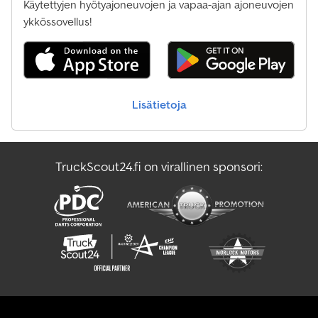
Käytettyjen hyötyajoneuvojen ja vapaa-ajan ajoneuvojen
ykkössovellus!
Lisätietoja
TruckScout24.fi on virallinen sponsori: