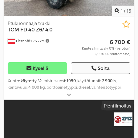
1
/
16
Etukuormaaja trukki
TCM
FD 40 Z6/ 4.0
6 700 €
Liezen
1 756 km
Kiinteä hinta alv 0% (veroton)
(8 040 € bruttomassa)
Kysellä
Soita
Kunto:
käytetty
, Valmistusvuosi:
1990
, käyttötunnit:
2 900 h
,
kantavuus:
4 000 kg
, polttoainetyyppi:
diesel
, vaihteistotyyppi:
automaattinen
, Varusteet:
hytti
,
Pieni ilmoitus