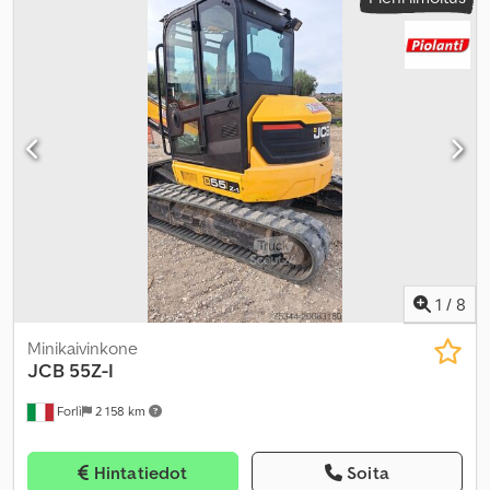
perävaunu
,
1
/
8
Minikaivinkone
JCB
55Z-I
Forlì
2 158 km
Hintatiedot
Soita