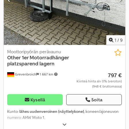
1
/
9
Moottoripyörän perävaunu
Other
1er Motorradhänger
platzsparend lagern
797 €
Grevenbroich
1 667 km
Kiinteä hinta alv 0% (veroton)
(948 € bruttomassa)
Kysellä
Soita
Kunto:
lähes uudenveroinen (näyttelykone)
, koneen/ajoneuvon
numero:
AHW Moto 1
,