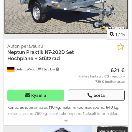
1
/
14
Auton perävaunu
Neptun
Praktik N7-202D Set
Hochplane + Stützrad
621 €
Oelsnitz/Vogtl.
1 525 km
Kiinteä hinta alv 0% (veroton)
(739 € bruttomassa)
Kysellä
Soita
Kunto:
uusi
, omamassa:
110 kg
, maksimi kuormauspaino:
640 kg
,
kokonaispaino:
750 kg
, akselikokoonpano:
1 akseli
, kuormatilan
pituus:
2 020 mm
, lastitilan leveys:
1 140 mm
, kuormatilan korkeus:
1 100 mm
, kokonaispituus:
3 020 mm
, kokonaisleveys:
1 590 mm
,
Pieni ilmoitus
renkaan koko:
13 Zoll
, väri:
harmaa
, perävaunun jarru:
jarruton