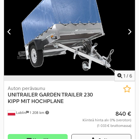
1
/
6
Auton perävaunu
UNITRAILER
GARDEN TRAILER 230
KIPP MIT HOCHPLANE
840 €
Lublin
1 208 km
Kiinteä hinta alv 0% (veroton)
(1 033 € bruttomassa)