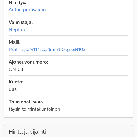
Nimitys:
Auton perävaunu
Valmistaja:
Neptun
Malli:
Pratik 2,02×1,14×0,26m 750kg GN103
Ajoneuvonumero:
GN103
Kunto:
uusi
Toiminnallisuus:
täysin toimintakuntoinen
Hinta ja sijainti