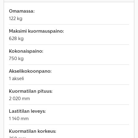
Omamassa:
122 kg
Maksimi kuormauspaino:
628 kg
Kokonaispaino:
750 kg
Akselikokoonpano:
1 akseli
Kuormatilan pituus:
2 020 mm
Lastitilan leveys:
1 140 mm
Kuormatilan korkeus: