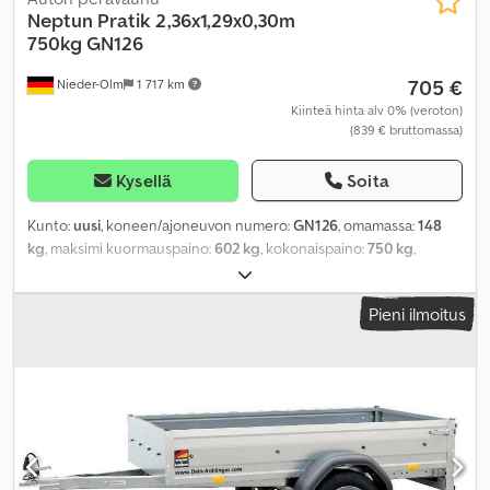
Neptun
Pratik 2,36x1,29x0,30m
750kg GN126
705 €
Nieder-Olm
1 717 km
Kiinteä hinta alv 0% (veroton)
(839 € bruttomassa)
Kysellä
Soita
Kunto:
uusi
, koneen/ajoneuvon numero:
GN126
, omamassa:
148
kg
, maksimi kuormauspaino:
602 kg
, kokonaispaino:
750 kg
,
akselikokoonpano:
1 akseli
, kuormatilan pituus:
2 360 mm
, lastitilan
leveys:
1 290 mm
, kuormatilan korkeus:
300 mm
,
Pieni ilmoitus