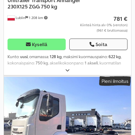
Unitrailer
Transport Anhänger
230X125 ZGG 750 kg
781 €
Lublin
1 208 km
Kiinteä hinta alv 0% (veroton)
(961 € bruttomassa)
Kysellä
Soita
Kunto:
uusi
, omamassa:
128 kg
, maksimi kuormauspaino:
622 kg
,
kokonaispaino:
750 kg
, akselikokoonpano:
1 akseli
, kuormatilan
pituus:
2 304 mm
, lastitilan leveys:
1 256 mm
, kuormatilan korkeus:
300 mm
, kuormatilan tilavuus:
0,7 m³
, jousitus:
muu
, renkaan koko:
Pieni ilmoitus
13
, akseliväli:
155 mm
, väri:
hopea
, Valmistusvuosi:
2023
, Varusteet:
perävaunukytkin
,