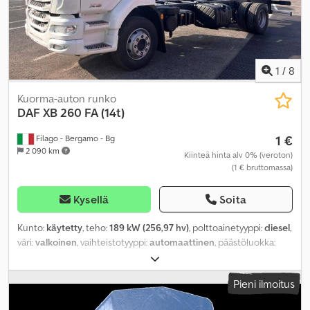
1
/
8
Kuorma-auton runko
DAF
XB 260 FA (14t)
1 €
Filago - Bergamo - Bg
2 090 km
Kiinteä hinta alv 0% (veroton)
(1 € bruttomassa)
Kysellä
Soita
Kunto:
käytetty
, teho:
189 kW (256,97 hv)
, polttoainetyyppi:
diesel
,
väri:
valkoinen
, vaihteistotyyppi:
automaattinen
, päästöluokka:
Euro 6
, Valmistusvuosi:
2026
, Varusteet:
ilmastointi
,
Pieni ilmoitus