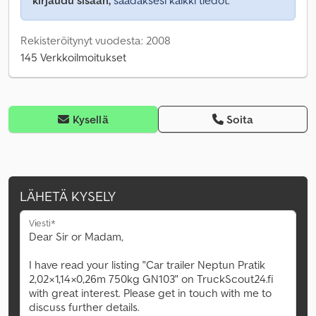
kirjaudu sisään,
saadaksesi kaikki tiedot.
Rekisteröitynyt vuodesta: 2008
145 Verkkoilmoitukset
Kysellä
Soita
LÄHETÄ KYSELY
Viesti*