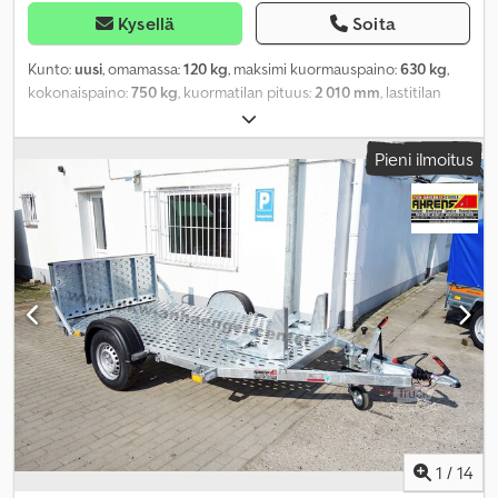
Kysellä
Soita
Kunto:
uusi
, omamassa:
120 kg
, maksimi kuormauspaino:
630 kg
,
kokonaispaino:
750 kg
, kuormatilan pituus:
2 010 mm
, lastitilan
leveys:
1 060 mm
, kuormatilan korkeus:
300 mm
, renkaan koko:
155/70R13
,
Pieni ilmoitus
1
/
14