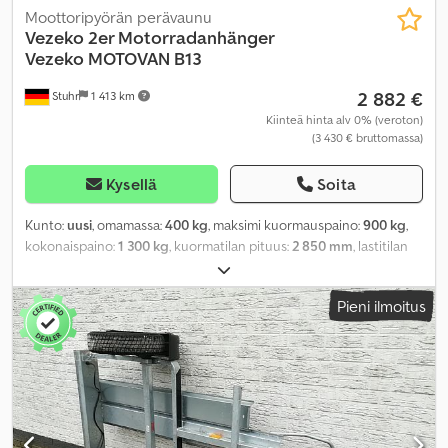
Moottoripyörän perävaunu
Vezeko
2er Motorradanhänger
Vezeko MOTOVAN B13
2 882 €
Stuhr
1 413 km
Kiinteä hinta alv 0% (veroton)
(3 430 € bruttomassa)
Kysellä
Soita
Kunto:
uusi
, omamassa:
400 kg
, maksimi kuormauspaino:
900 kg
,
kokonaispaino:
1 300 kg
, kuormatilan pituus:
2 850 mm
, lastitilan
leveys:
1 570 mm
, renkaan koko:
165r13c
,
Pieni ilmoitus