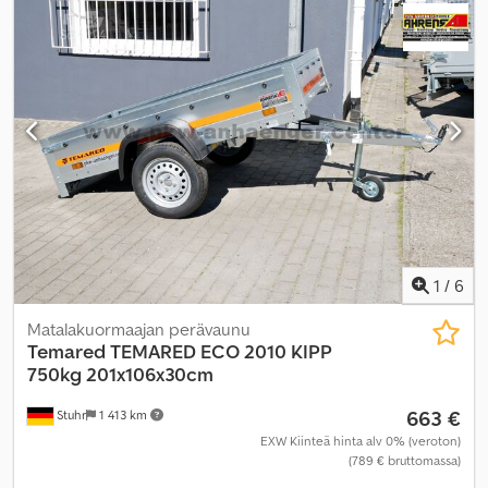
1
/
6
Matalakuormaajan perävaunu
Temared
TEMARED ECO 2010 KIPP
750kg 201x106x30cm
663 €
Stuhr
1 413 km
EXW Kiinteä hinta alv 0% (veroton)
(789 € bruttomassa)