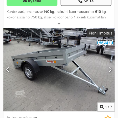
Kysellä
Soita
Kunto:
uusi
, omamassa:
140 kg
, maksimi kuormauspaino:
610 kg
,
kokonaispaino:
750 kg
, akselikokoonpano:
1 akseli
, kuormatilan
pituus:
2 304 mm
, lastitilan leveys:
1 256 mm
, kuormatilan korkeus:
1 100 mm
, käyttöpaino:
750 kg
,
Pieni ilmoitus
1
/
7
Auton perävaunu