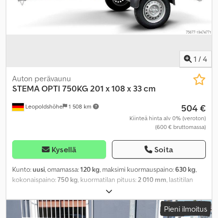
1
/
4
Auton perävaunu
STEMA
OPTI 750KG 201 x 108 x 33 cm
504 €
Leopoldshöhe
1 508 km
Kiinteä hinta alv 0% (veroton)
(600 € bruttomassa)
Kysellä
Soita
Kunto:
uusi
, omamassa:
120 kg
, maksimi kuormauspaino:
630 kg
,
kokonaispaino:
750 kg
, kuormatilan pituus:
2 010 mm
, lastitilan
leveys:
1 080 mm
, kuormatilan korkeus:
330 mm
,
Pieni ilmoitus