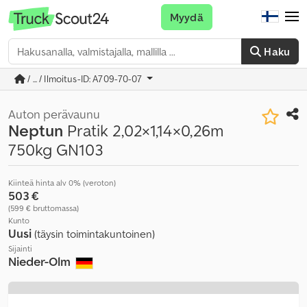
Myydä
Haku
/ ... / Ilmoitus-ID: A709-70-07
Auton perävaunu
Neptun
Pratik 2,02×1,14×0,26m
750kg GN103
Kiinteä hinta alv 0% (veroton)
503 €
(599 € bruttomassa)
Kunto
Uusi
(täysin toimintakuntoinen)
Sijainti
Nieder-Olm