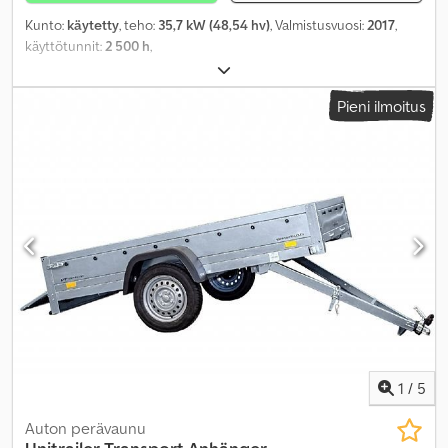
Kunto:
käytetty
, teho:
35,7 kW (48,54 hv)
, Valmistusvuosi:
2017
,
käyttötunnit:
2 500 h
,
Pieni ilmoitus
1
/
5
Auton perävaunu