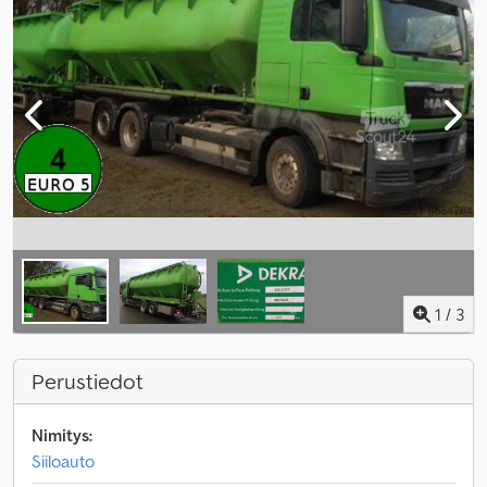
1
/
3
Perustiedot
Nimitys:
Siiloauto