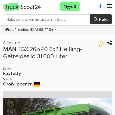
Myydä
Haku
/ ... / Ilmoitus-ID: A668-47-84
Siiloauto
MAN
TGX 26.440 6x2 Heitling-
Getreidesilo 31.000 Liter
Kunto
Käytetty
Sijainti
Groß-Ippener