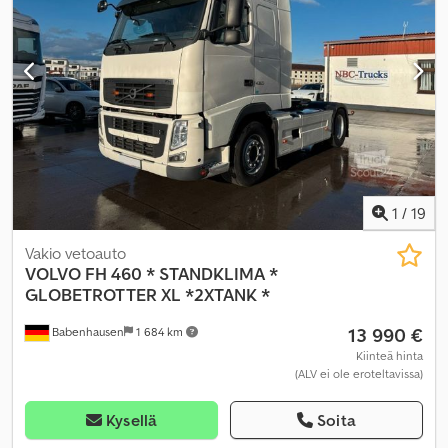
1
/
19
Vakio vetoauto
VOLVO
FH 460 * STANDKLIMA *
GLOBETROTTER XL *2XTANK *
13 990 €
Babenhausen
1 684 km
Kiinteä hinta
(ALV ei ole eroteltavissa)
Kysellä
Soita