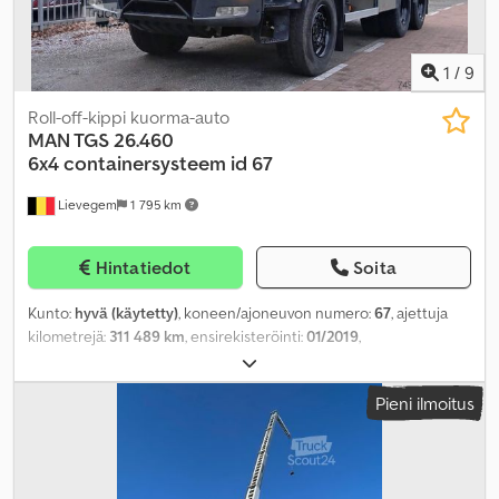
1
/
9
Roll-off-kippi kuorma-auto
MAN TGS 26.460
6x4
containersysteem id 67
Lievegem
1 795 km
Hintatiedot
Soita
Kunto:
hyvä (käytetty)
, koneen/ajoneuvon numero:
67
, ajettuja
kilometrejä:
311 489 km
, ensirekisteröinti:
01/2019
,
polttoainetyyppi:
diesel
, akselikokoonpano:
6x4
, polttoaine:
diesel
,
päästöluokka:
Euro 6
, Valmistusvuosi:
2019
,
Pieni ilmoitus