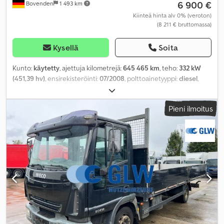
6 900 €
Bovenden
1 493 km
Kiinteä hinta alv 0% (veroton)
(8 211 € bruttomassa)
Kysellä
Soita
Kunto:
käytetty
, ajettuja kilometrejä:
645 465 km
, teho:
332 kW
(451,39 hv)
, ensirekisteröinti:
07/2008
, polttoainetyyppi:
diesel
,
omamassa:
7 610 kg
, maksimi kuormauspaino:
10 390 kg
,
kokonaispaino:
18 000 kg
, renkaan koko:
315/70R22,5
,
Pieni ilmoitus
akselikokoonpano:
4x2
, akseliväli:
3 800 mm
, jarrut:
moottorijarrutus
, väri:
valkoinen
, ohjaamo:
makuuhytti
,
vaihteistotyyppi:
mekaaninen
, päästöluokka:
Euro 5
, jousitus:
teräs-ilma
, istuimien määrä:
2
, Varusteet:
ABS, ajoneuvotietokone,
alhainen melutaso, hytti, ilmastointi, immobilisointijärjestelmä,
istuimenlämmitin, keskuslukitus, luistonesto, pysäköintilämmitin,
spoileri, sumuvalot, tasauspyörästön lukko, tehostettu ohjaus,
vakionopeudensäädin
,