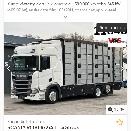
Kunto:
käytetty
, ajettuja kilometrejä:
1 590 000 km
, teho:
345 kW
(469,07 hv)
, ensirekisteröinti:
05/2011
, polttoainetyyppi:
diesel
,
kokonaispaino:
18 000 kg
, akselikokoonpano:
2 akselia
, väri:
valkoinen
, vaihteistotyyppi:
automaattinen
, päästöluokka:
Euro 5
,
Pieni ilmoitus
Valmistusvuosi:
2011
, Varusteet:
ABS, elektroninen
ajonvakautusjärjestelmä (ESP), ilmastointi, pysäköintilämmitin
,
1
/
35
Karjan kuljetusauto
SCANIA
R500 6x2/4 LL 4.Stock