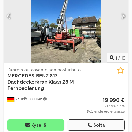
1
/
19
Kuorma-autoasenteinen nosturiauto
MERCEDES-BENZ
817
Dachdeckerkran Klaas 28 M
Fernbedienung
19 990 €
Neuss
1 660 km
Kiinteä hinta
(ALV ei ole eroteltavissa)
Kysellä
Soita