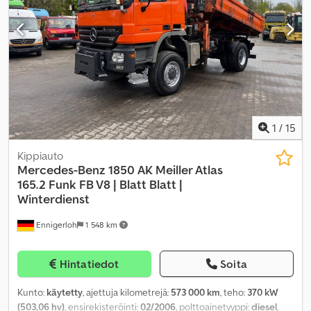
nosturi
,
1
/
15
Kippiauto
Mercedes-Benz
1850 AK Meiller Atlas
165.2 Funk FB V8 | Blatt Blatt |
Winterdienst
Ennigerloh
1 548 km
Hintatiedot
Soita
Kunto:
käytetty
, ajettuja kilometrejä:
573 000 km
, teho:
370 kW
(503,06 hv)
, ensirekisteröinti:
02/2006
, polttoainetyyppi:
diesel
,