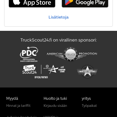
Lisätietoja
TruckScout24.fi on virallinen sponsori:
Myydä
Huolto ja tuki
yritys
Hinnat ja tariffit
Kirjaudu sisään
Työpaikat