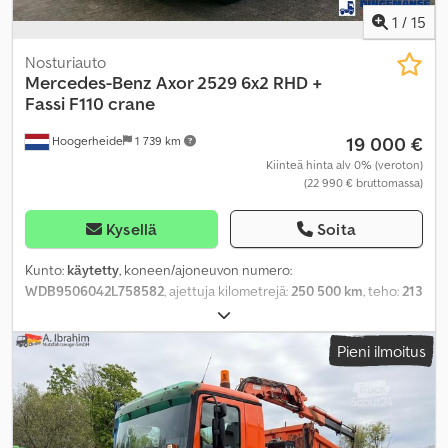
1
/
15
Nosturiauto
Mercedes-Benz
Axor 2529 6x2 RHD +
Fassi F110 crane
19 000 €
Hoogerheide
1 739 km
Kiinteä hinta alv 0% (veroton)
(22 990 € bruttomassa)
Kysellä
Soita
Kunto:
käytetty
, koneen/ajoneuvon numero:
WDB9506042L758582
, ajettuja kilometrejä:
250 500 km
, teho:
213
kW (289,60 hv)
, ensirekisteröinti:
01/2013
, renkaan koko:
315/80
R22.5
, akselikokoonpano:
6x2
, väri:
muu
, ohjaamo:
päiväohjaamo
,
Pieni ilmoitus
vaihteistotyyppi:
mekaaninen
, vaihteiden määrä:
8
, päästöluokka:
Euro 5
, jousitus:
teräs-ilma
, kokonaispituus:
10 200 mm
,
kokonaisleveys:
2 550 mm
, kokonaiskorkeus:
3 750 mm
,
kuormatilan pituus:
6 350 mm
, lastitilan leveys:
2 500 mm
,
kuormatilan korkeus:
700 mm
, Valmistusvuosi:
2013
, Varusteet: