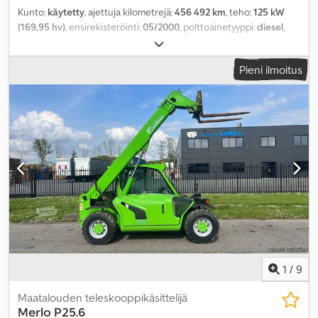
Kunto:
käytetty
, ajettuja kilometrejä:
456 492 km
, teho:
125 kW
(169,95 hv)
, ensirekisteröinti:
05/2000
, polttoainetyyppi:
diesel
,
kokonaispaino:
7 490 kg
, väri:
vihreä
, vaihteistotyyppi:
mekaaninen
, istuimien määrä:
2
, Varusteet:
nosturi
,
Pieni ilmoitus
1
/
9
Maatalouden teleskooppikäsittelijä
Merlo
P25.6