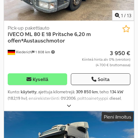
1
/
13
Pick-up pakettiauto
IVECO
ML 80 E 18 Pritsche 6,20 m
offen*Austauschmotor
3 950 €
Riederich
1 808 km
Kiinteä hinta alv 0% (veroton)
(4 700 € bruttomassa)
Kysellä
Soita
Kunto:
käytetty
, ajettuja kilometrejä:
309 850 km
, teho:
134 kW
(182,19 hv)
, ensirekisteröinti:
01/2006
, polttoainetyyppi:
diesel
,
kokonaispaino:
7 490 kg
, seuraava tarkastus (TÜV):
03/2026
, väri:
harmaa
, vaihteistotyyppi:
mekaaninen
, päästöluokka:
euro2
,
Pieni ilmoitus
istuimien määrä:
3
, kuormatilan tilavuus:
8 m³
, kuormatilan pituus:
6 260 mm
, lastitilan leveys:
2 500 mm
, kuormatilan korkeus:
500
mm
,