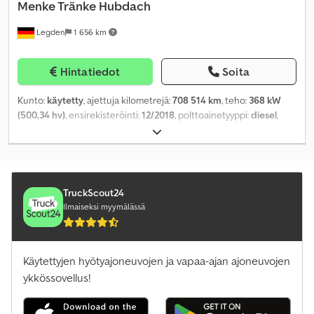
Menke Tränke Hubdach
Legden
1 656 km
Hintatiedot
Soita
Kunto:
käytetty
, ajettuja kilometrejä:
708 514 km
, teho:
368 kW
(500,34 hv)
, ensirekisteröinti:
12/2018
, polttoainetyyppi:
diesel
,
kokonaispaino:
26 000 kg
, akselikokoonpano:
3 akselia
, seuraava
tarkastus (TÜV):
03/2026
, jarrut:
retarderi
, väri:
valkoinen
,
vaihteistotyyppi:
automaattinen
, päästöluokka:
Euro 6
,
kokonaisleveys:
2 550 mm
, kokonaiskorkeus:
3 631 mm
,
kuormatilan pituus:
7 170 mm
, lastitilan leveys:
2 450 mm
,
TruckScout24
kuormatilan korkeus:
2 860 mm
, Varusteet:
ABS, elektroninen
Ilmaiseksi myymälässä
ajonvakautusjärjestelmä (ESP), ilmastointi, navigointijärjestelmä,
oli osallisena onnettomuudessa, pysäköintilämmitin
,
Käytettyjen hyötyajoneuvojen ja vapaa-ajan ajoneuvojen
ykkössovellus!