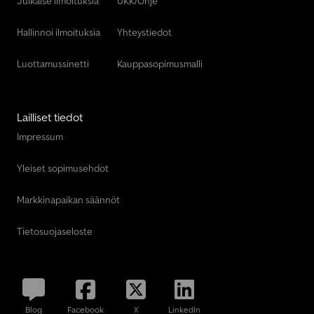
Julkaise ilmoituksia
UKK/Ohje
Hallinnoi ilmoituksia
Yhteystiedot
Luottamussinetti
Kauppasopimusmalli
Lailliset tiedot
Impressum
Yleiset sopimusehdot
Markkinapaikan säännöt
Tietosuojaseloste
Blog
Facebook
X
LinkedIn