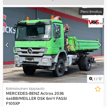
Pieni ilmoitus
1
/
17
Kolmisivuinen kippiauto
MERCEDES-BENZ
Actros 2036
4x4BB/MEILLER DSK 6m³/ FASSI
F105XP