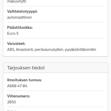
makuuhytti
Vaihteistotyyppi:
automaattinen
Päästöluokka:
Euro 5
Varusteet:
ABS, ilmastointi, perävaunukytkin, pysäköintilämmitin
Tarjouksen tiedot
Ilmoituksen tunnus:
A668-47-84
Viitenumero:
2850