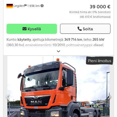
39 000 €
Legden
1 656 km
Kiinteä hinta alv 0% (veroton)
(46 410 € bruttomassa)
Kysellä
Soita
Kunto:
käytetty
, ajettuja kilometrejä:
349 714 km
, teho:
265 kW
(360,30 hv)
, ensirekisteröinti:
10/2010
, polttoainetyyppi:
diesel
,
kokonaispaino:
18 000 kg
, akselikokoonpano:
2 akselia
, väri:
vihreä
, vaihteistotyyppi:
puoliautomaattinen
, päästöluokka:
Euro
Pieni ilmoitus
5
, kokonaisleveys:
2 550 mm
, kokonaiskorkeus:
3 600 mm
,
kuormatilan tilavuus:
6 m³
, kuormatilan pituus:
4 200 mm
, lastitilan
leveys:
2 420 mm
, kuormatilan korkeus:
600 mm
, Valmistusvuosi:
2010
, Varusteet:
ABS, ilmastointi, neliveto, noesuodatin, nosturi
,