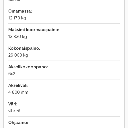
Omamassa:
12 170 kg
Maksimi kuormauspaino:
13 830 kg
Kokonaispaino:
26 000 kg
Akselikokoonpano:
6x2
Akseliväli:
4 800 mm
Väri:
vihreä
Ohjaamo: