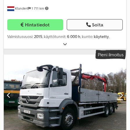
Klundert
1 711 km
Hintatiedot
Soita
Valmistusvuosi:
2015
, käyttötunnit:
6 000 h
, kunto:
käytetty
,
Pieni ilmoitus