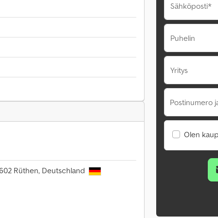
Sähköposti*
Puhelin
Yritys
Postinumero j
Olen kaup
59602 Rüthen, Deutschland