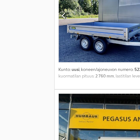
Kunto:
uusi
, koneen/ajoneuvon numero:
52
kuormatilan pituus:
2 760 mm
, lastitilan lev