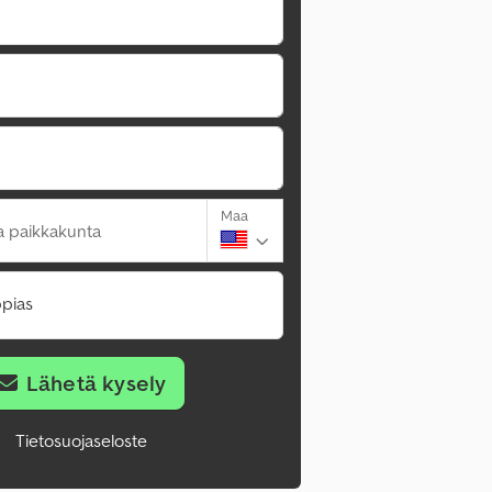
Maa
a paikkakunta
pias
Lähetä kysely
Tietosuojaseloste