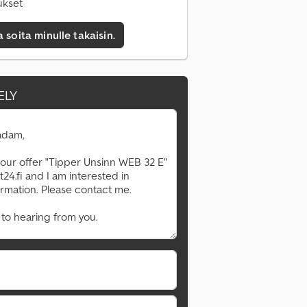
ukset
a soita minulle takaisin.
ELY