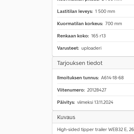
Lastitilan leveys:
1 500 mm
Kuormatilan korkeus:
700 mm
Renkaan koko:
165 r13
Varusteet:
uploaderi
Tarjouksen tiedot
Ilmoituksen tunnus:
A614-18-68
Viitenumero:
20128427
Päivitys:
viimeksi 13.11.2024
Kuvaus
High-sided tipper trailer WEB32 E, 2