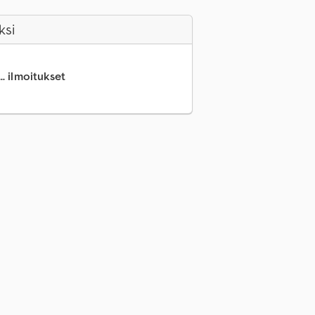
ksi
.. ilmoitukset