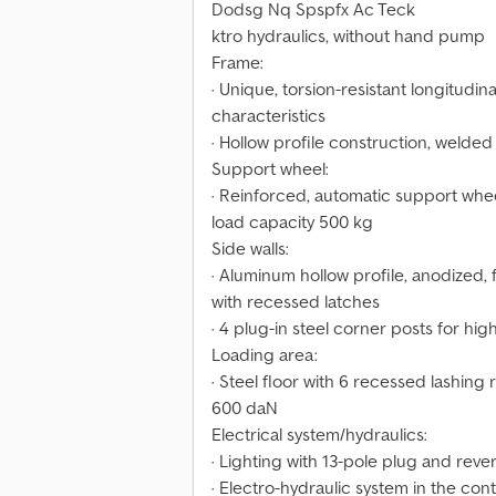
Dodsg Nq Spspfx Ac Teck
ktro hydraulics, without hand pump
Frame:
· Unique, torsion-resistant longitudin
characteristics
· Hollow profile construction, welde
Support wheel:
· Reinforced, automatic support wheel
load capacity 500 kg
Side walls:
· Aluminum hollow profile, anodized, f
with recessed latches
· 4 plug-in steel corner posts for hig
Loading area:
· Steel floor with 6 recessed lashing 
600 daN
Electrical system/hydraulics:
· Lighting with 13-pole plug and rever
· Electro-hydraulic system in the con