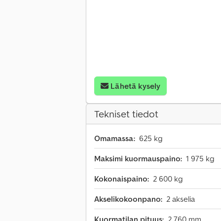
Lähetä kysely
Tekniset tiedot
Omamassa:
625 kg
Maksimi kuormauspaino:
1 975 kg
Kokonaispaino:
2 600 kg
Akselikokoonpano:
2 akselia
Kuormatilan pituus:
2 760 mm