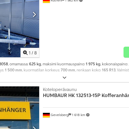
Rüthen
1 562 km
1
/
8
3058
, omamassa:
625 kg
, maksimi kuormauspaino:
1 975 kg
, kokonaispaino:
eys:
1 500 mm
, kuormatilan korkeus:
700 mm
, renkaan koko:
165 R13
, Valmis
Koteloperävaunu
HUMBAUR
HK 132513-15P Kofferanhän
Gevelsberg
1 618 km