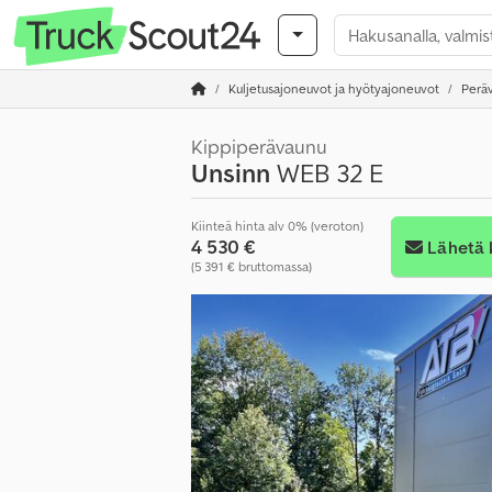
Kuljetusajoneuvot ja hyötyajoneuvot
Perä
Kippiperävaunu
Unsinn
WEB 32 E
Kiinteä hinta alv 0% (veroton)
4 530 €
Lähetä 
(5 391 € bruttomassa)