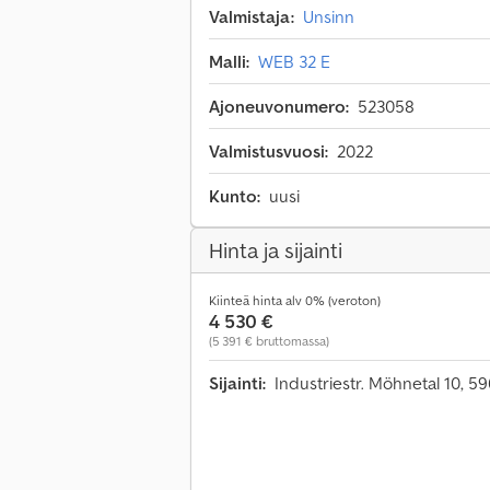
Valmistaja:
Unsinn
Malli:
WEB 32 E
Ajoneuvonumero:
523058
Valmistusvuosi:
2022
Kunto:
uusi
Hinta ja sijainti
Kiinteä hinta alv 0% (veroton)
4 530 €
(5 391 € bruttomassa)
Sijainti:
Industriestr. Möhnetal 10, 