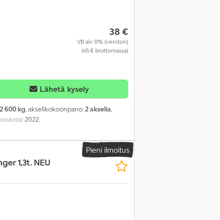
38 €
VB alv 0% (veroton)
(45 € bruttomassa)
Lähetä kysely
2 600 kg
, akselikokoonpano:
2 akselia
,
tusvuosi:
2022
,
Pieni ilmoitus
ger 1,3t. NEU