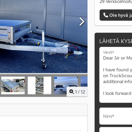
29 Verkkoilmoit
Ole hyvä j
LÄHETÄ KYS
Viesti*
1
/
12
Nimi*