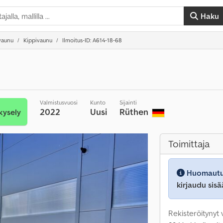
Haku
vaunu
Kippivaunu
Ilmoitus-ID: A614-18-68
Valmistusvuosi
Kunto
Sijainti
2022
Uusi
Rüthen
kysely
Toimittaja
Huomautu
kirjaudu sisä
Rekisteröitynyt